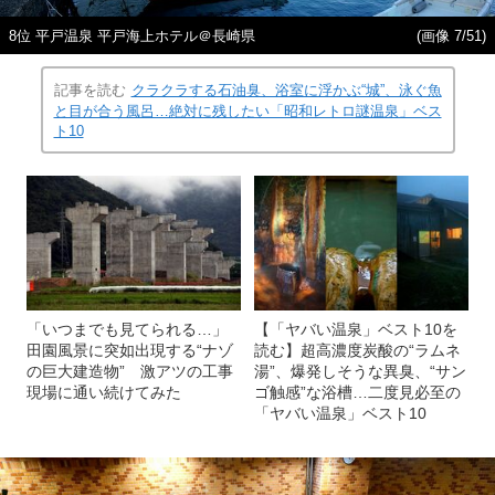
8位 平戸温泉 平戸海上ホテル＠長崎県
(画像 7/51)
記事を読む
クラクラする石油臭、浴室に浮かぶ“城”、泳ぐ魚
と目が合う風呂…絶対に残したい「昭和レトロ謎温泉」ベス
ト10
「いつまでも見てられる…」
【「ヤバい温泉」ベスト10を
田園風景に突如出現する“ナゾ
読む】超高濃度炭酸の“ラムネ
の巨大建造物” 激アツの工事
湯”、爆発しそうな異臭、“サン
現場に通い続けてみた
ゴ触感”な浴槽…二度見必至の
「ヤバい温泉」ベスト10