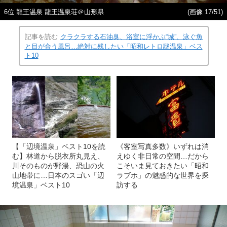
6位 龍王温泉 龍王温泉荘＠山形県
(画像 17/51)
記事を読む
クラクラする石油臭、浴室に浮かぶ“城”、泳ぐ魚
と目が合う風呂…絶対に残したい「昭和レトロ謎温泉」ベス
ト10
【「辺境温泉」ベスト10を読
《客室写真多数》いずれは消
む】林道から脱衣所丸見え、
えゆく非日常の空間…だから
川そのものが野湯、恐山の火
こそいま見ておきたい「昭和
山地帯に…日本のスゴい「辺
ラブホ」の魅惑的な世界を探
境温泉」ベスト10
訪する