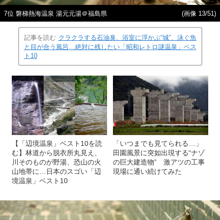
7位 磐梯熱海温泉 湯元元湯＠福島県
(画像 13/51)
記事を読む
クラクラする石油臭、浴室に浮かぶ“城”、泳ぐ魚
と目が合う風呂…絶対に残したい「昭和レトロ謎温泉」ベス
ト10
【「辺境温泉」ベスト10を読
「いつまでも見てられる…」
む】林道から脱衣所丸見え、
田園風景に突如出現する“ナゾ
川そのものが野湯、恐山の火
の巨大建造物” 激アツの工事
山地帯に…日本のスゴい「辺
現場に通い続けてみた
境温泉」ベスト10