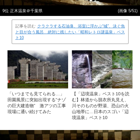
9位 正木温泉＠千葉県
(画像 5/51)
記事を読む
クラクラする石油臭、浴室に浮かぶ“城”、泳ぐ魚
と目が合う風呂…絶対に残したい「昭和レトロ謎温泉」ベス
ト10
「いつまでも見てられる…」
【「辺境温泉」ベスト10を読
田園風景に突如出現する“ナゾ
む】林道から脱衣所丸見え、
の巨大建造物” 激アツの工事
川そのものが野湯、恐山の火
現場に通い続けてみた
山地帯に…日本のスゴい「辺
境温泉」ベスト10