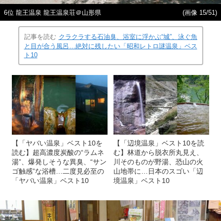
6位 龍王温泉 龍王温泉荘＠山形県
(画像 15/51)
記事を読む
クラクラする石油臭、浴室に浮かぶ“城”、泳ぐ魚
と目が合う風呂…絶対に残したい「昭和レトロ謎温泉」ベス
ト10
【「ヤバい温泉」ベスト10を
【「辺境温泉」ベスト10を読
読む】超高濃度炭酸の“ラムネ
む】林道から脱衣所丸見え、
湯”、爆発しそうな異臭、“サン
川そのものが野湯、恐山の火
ゴ触感”な浴槽…二度見必至の
山地帯に…日本のスゴい「辺
「ヤバい温泉」ベスト10
境温泉」ベスト10