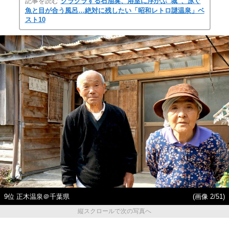
記事を読む
クラクラする石油臭、浴室に浮かぶ“城”、泳ぐ
魚と目が合う風呂…絶対に残したい「昭和レトロ謎温泉」ベ
スト10
9位 正木温泉＠千葉県
(画像 2/51)
縦スクロールで次の写真へ