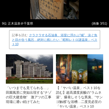
9位 正木温泉＠千葉県
(画像 3/51)
記事を読む
クラクラする石油臭、浴室に浮かぶ“城”、泳ぐ魚
と目が合う風呂…絶対に残したい「昭和レトロ謎温泉」ベス
ト10
「いつまでも見てられる…」
【「ヤバい温泉」ベスト10を
田園風景に突如出現する“ナゾ
読む】超高濃度炭酸の“ラムネ
の巨大建造物” 激アツの工事
湯”、爆発しそうな異臭、“サン
現場に通い続けてみた
ゴ触感”な浴槽…二度見必至の
「ヤバい温泉」ベスト10