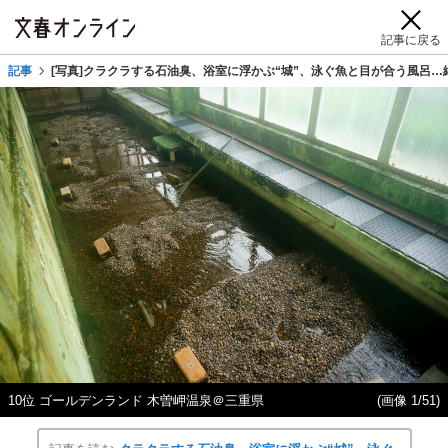
記事に戻る
記事
[写真]クラクラする石油臭、浴室に浮かぶ“城”、泳ぐ魚と目が合う風呂…
10位 ゴールデンランド 木曽岬温泉＠三重県
(画像 1/51)