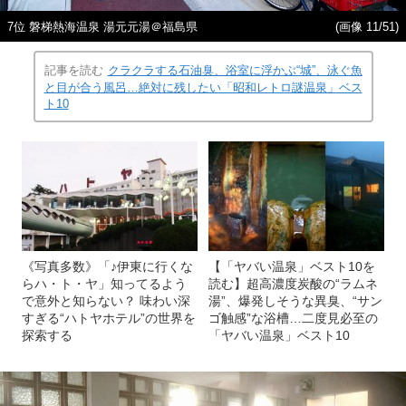
7位 磐梯熱海温泉 湯元元湯＠福島県
(画像 11/51)
記事を読む
クラクラする石油臭、浴室に浮かぶ“城”、泳ぐ魚
と目が合う風呂…絶対に残したい「昭和レトロ謎温泉」ベス
ト10
《写真多数》「♪伊東に行くな
【「ヤバい温泉」ベスト10を
らハ・ト・ヤ」知ってるよう
読む】超高濃度炭酸の“ラムネ
で意外と知らない？ 味わい深
湯”、爆発しそうな異臭、“サン
すぎる“ハトヤホテル”の世界を
ゴ触感”な浴槽…二度見必至の
探索する
「ヤバい温泉」ベスト10