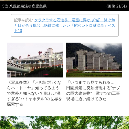
5位 八尻鉱泉湯＠鹿児島県
(画像 21/51)
記事を読む
クラクラする石油臭、浴室に浮かぶ“城”、泳ぐ魚
と目が合う風呂…絶対に残したい「昭和レトロ謎温泉」ベス
ト10
《写真多数》「♪伊東に行くな
「いつまでも見てられる…」
らハ・ト・ヤ」知ってるよう
田園風景に突如出現する“ナゾ
で意外と知らない？ 味わい深
の巨大建造物” 激アツの工事
すぎる“ハトヤホテル”の世界を
現場に通い続けてみた
探索する