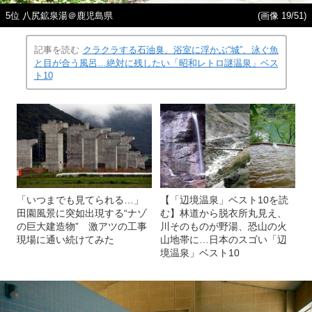
5位 八尻鉱泉湯＠鹿児島県
(画像 19/51)
記事を読む
クラクラする石油臭、浴室に浮かぶ“城”、泳ぐ魚
と目が合う風呂…絶対に残したい「昭和レトロ謎温泉」ベス
ト10
「いつまでも見てられる…」
【「辺境温泉」ベスト10を読
田園風景に突如出現する“ナゾ
む】林道から脱衣所丸見え、
の巨大建造物” 激アツの工事
川そのものが野湯、恐山の火
現場に通い続けてみた
山地帯に…日本のスゴい「辺
境温泉」ベスト10