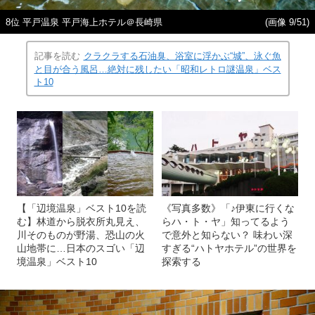
8位 平戸温泉 平戸海上ホテル＠長崎県
(画像 9/51)
記事を読む
クラクラする石油臭、浴室に浮かぶ“城”、泳ぐ魚
と目が合う風呂…絶対に残したい「昭和レトロ謎温泉」ベス
ト10
【「辺境温泉」ベスト10を読
《写真多数》「♪伊東に行くな
む】林道から脱衣所丸見え、
らハ・ト・ヤ」知ってるよう
川そのものが野湯、恐山の火
で意外と知らない？ 味わい深
山地帯に…日本のスゴい「辺
すぎる“ハトヤホテル”の世界を
境温泉」ベスト10
探索する