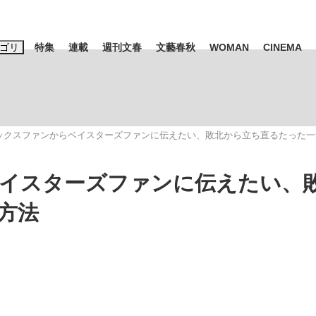
ゴリ
特集
連載
週刊文春
文藝春秋
WOMAN
CINEMA
キーワード入力
ス
エンタメ
ライフ
ビジネス
ーワードタグ一覧
ックスファンからベイスターズファンに伝えたい、敗北から立ち直るたった一
山凌輝
#高市早苗
#後藤真希
#森岡毅
#城彰二
#内田有紀
イスターズファンに伝えたい、
#亀和田武
方法
み会、JIN→伊豆の...
「90%は失敗する。でも…」
日本生まれの