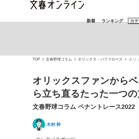
新着
ランキング
カテ
スクープ
ニュー
TOP
文春野球コラム
オリックス・バファローズ
おすすめのキ
オリ
#藤田晋
#三
オリックスファンからベ
#玉木雄一郎
ら立ち直るたった一つの
文春野球コラム ペナントレース2022
《BTS厳戒トーキョー滞在記》RM→渋谷で飲
終戦から81年
木村 幹