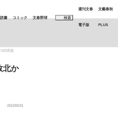
週刊文春
文藝春秋
読書
コミック
文春野球
検索
電子版
PLUS
インタビュー
読書
つの方法
#松田聖子
敗北か
本田圭佑が初めて明かした日本代表監督に...
K-POPアイドルたち
2022/05/31