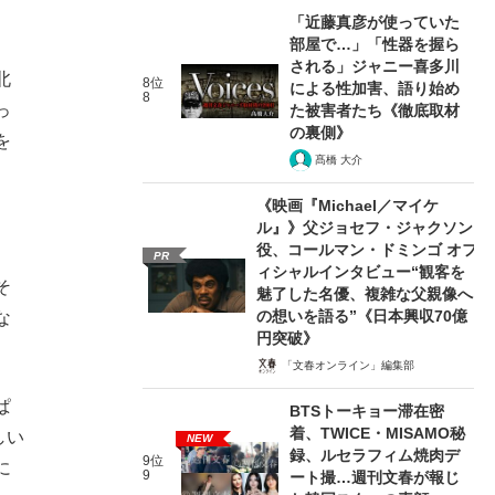
「近藤真彦が使っていた
部屋で…」「性器を握ら
される」ジャニー喜多川
北
8位
による性加害、語り始め
8
っ
た被害者たち《徹底取材
の裏側》
を
髙橋 大介
《映画『Michael／マイケ
ル』》父ジョセフ・ジャクソン
役、コールマン・ドミンゴ オフ
PR
ィシャルインタビュー“観客を
そ
魅了した名優、複雑な父親像へ
の想いを語る”《日本興収70億
な
円突破》
「文春オンライン」編集部
ぱ
BTSトーキョー滞在密
着、TWICE・MISAMO秘
しい
NEW
録、ルセラフィム焼肉デ
9位
に
9
ート撮…週刊文春が報じ