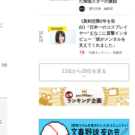
た韓国スターの素顔
「週刊文春」編集部
《真剣交際2年を告
に
白》“日本一のコスプレイ
SCOOP!
10
ヤー”えなこに直撃インタ
位
ビュー「彼がメンタルを
10
支えてくれました」
「文春オンライン」特集班
ト
htt
11位から20位を見る
ニ