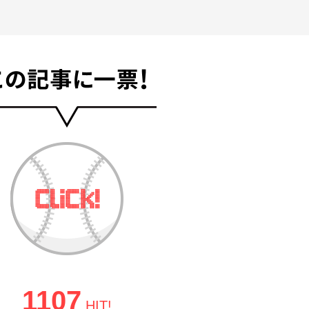
1107
HIT!