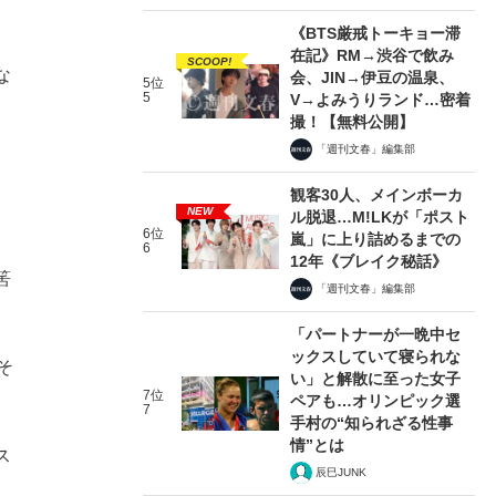
《BTS厳戒トーキョー滞
在記》RM→渋谷で飲み
SCOOP!
な
会、JIN→伊豆の温泉、
5位
5
V→よみうりランド…密着
撮！【無料公開】
「週刊文春」編集部
観客30人、メインボーカ
NEW
ル脱退…M!LKが「ポスト
6位
嵐」に上り詰めるまでの
6
12年《ブレイク秘話》
筈
「週刊文春」編集部
「パートナーが一晩中セ
ックスしていて寝られな
そ
い」と解散に至った女子
7位
。
ペアも…オリンピック選
7
手村の“知られざる性事
情”とは
ス
辰巳JUNK
、