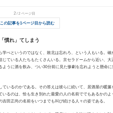
2
/2
ページ目
観る将棋、読
この記事を1ページ目から読む
「慣れ」てしまう
”の真実 選手が明かす...
「敗因分析は一切聞かれなか
ら学べというのではなく、敗北は忘れろ、という人もいる。確
信じている人たちもたくさんいる。京セラドームから近い、大
るように酒を飲み、つい30分前に見た惨劇を忘れようと懸命に
しているのかである。その答えは彼らに続いて、居酒屋の暖簾
ているのは、恰も生き別れた最愛の人の名前ででもあるかのよ
の吉田正尚の名前をいつまでも叫び続ける人々の姿である。
の国から』倉本聰氏（91...