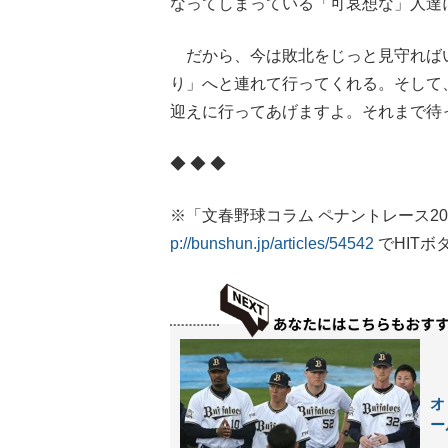
なってしまっている「可哀想な」人達
だから、今は敗北をじっと見守れば
り」へと連れて行ってくれる。そして
迎えに行ってあげますよ。それまで待って
◆ ◆ ◆
※「文春野球コラム ペナントレース2
p://bunshun.jp/articles/54542
でHIT
オ
ー