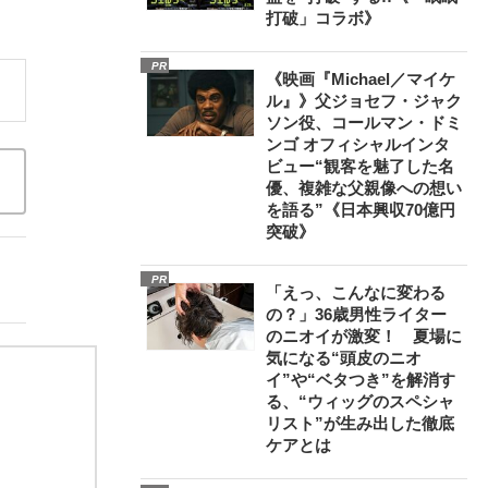
打破」コラボ》
PR
《映画『Michael／マイケ
ル』》父ジョセフ・ジャク
ソン役、コールマン・ドミ
ンゴ オフィシャルインタ
ビュー“観客を魅了した名
優、複雑な父親像への想い
を語る”《日本興収70億円
突破》
PR
「えっ、こんなに変わる
の？」36歳男性ライター
のニオイが激変！ 夏場に
気になる“頭皮のニオ
イ”や“ベタつき”を解消す
る、“ウィッグのスペシャ
リスト”が生み出した徹底
ケアとは