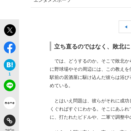
エンタメ
スポーツ
立ち直るのではなく、敗北に
「最悪の空気のまま解散」WBC日本代表“敗戦
私のあのとき、私のいま
では、どうするのか。そこで敗北か
に野球場やその周辺には、この教えを
1
駅前の居酒屋に駆け込んだ彼らは浴び
めている。
とはいえ問題は、彼らがそれに成功
くぐればすぐにわかる。そこにあふれ
に、打たれたビドルや、二軍で調整中
「クマが悪者扱いされているのが悲しい」『北
キングの誕生を、目撃せよ。
コピー