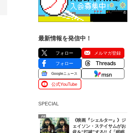
最新情報を発信中！
フォロー
メルマガ登録
フォロー
Googleニュース
公式YouTube
SPECIAL
PR
《映画『シェルター』》ジ
ェイソン・ステイサムがお
盆を“打破”する!!《「眠眠