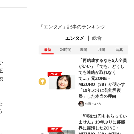
む将棋
「エンタメ」記事のランキング
エンタメ
総合
最新
24時間
週間
月間
写真
った」侍ジャパン選手が証言した“NPB聞...
「再結成するなら5人全員
か
がいい」「でも、どうし
正
ても連絡が取れなく
NEW
て…」元ZONE・
努
MIZUHO（38）が明かす
「19年ぶりに芸能界復
帰」した本当の理由
を
佐藤 ちひろ
う
「印税は1円ももらってい
ません」19年ぶりに芸能
界に復帰したZONE・
NEW
MIZUHO（38）が明か