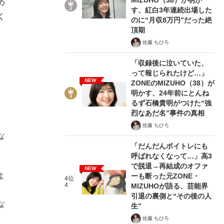
め
す、紅白3年連続出場した
く
のに“月収8万円”だった絶
頂期
佐藤 ちひろ
「収録後に泣いていた、
って報じられたけど…」
NEW
ZONEのMIZUHO（38）が
明かす、24年前にとんね
るず石橋貴明がつけた“強
烈なあだ名”事件の真相
佐藤 ちひろ
な
「だんだんボイトレにも
呼ばれなくなって…」高3
で脱退→再結成のオファ
NEW
よ
ーも断った元ZONE・
4位
4
MIZUHOが語る、芸能界
引退の裏側と“その後の人
な
生”
佐藤 ちひろ