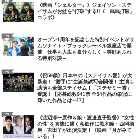
PR
《映画『シェルター』》ジェイソン・ステ
イサムがお盆を“打破”する!!《「眠眠打破」
コラボ》
PR
オープン1周年を記念した特別イベントがサ
ムソナイト・ブラックレーベル銀座店で開
催 仕事も人生も自分らしく～笑顔あふれ
る特別対談～
PR
《祝59歳》日本中の【ステイサム愛】が大
暴走！ “勝手に”生誕祭試写会開催！ 主演も
助演も全部ステイサム！「ステサミー賞」
爆誕！【応募総数941票 全54作品の栄冠に
輝いた作品とはー!?】
PR
《渡辺淳一原作＆娘・渡邉直子監督》“女性
の性”を真摯に描く意欲作に黒木瞳・西岡德
馬・吉田羊が出演決定！《映画『月がみて
いる』》