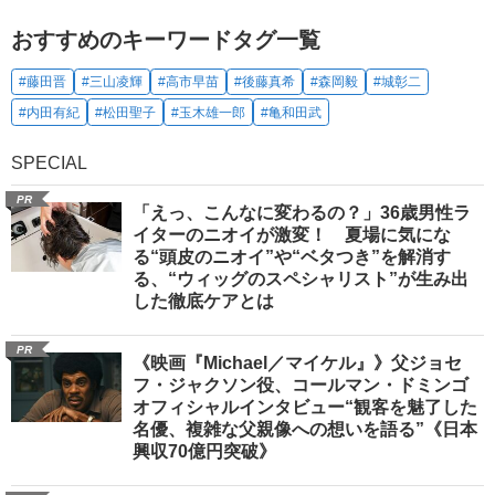
おすすめのキーワードタグ一覧
#藤田晋
#三山凌輝
#高市早苗
#後藤真希
#森岡毅
#城彰二
#内田有紀
#松田聖子
#玉木雄一郎
#亀和田武
SPECIAL
PR
「えっ、こんなに変わるの？」36歳男性ラ
イターのニオイが激変！ 夏場に気にな
る“頭皮のニオイ”や“ベタつき”を解消す
る、“ウィッグのスペシャリスト”が生み出
した徹底ケアとは
PR
《映画『Michael／マイケル』》父ジョセ
フ・ジャクソン役、コールマン・ドミンゴ
オフィシャルインタビュー“観客を魅了した
名優、複雑な父親像への想いを語る”《日本
興収70億円突破》