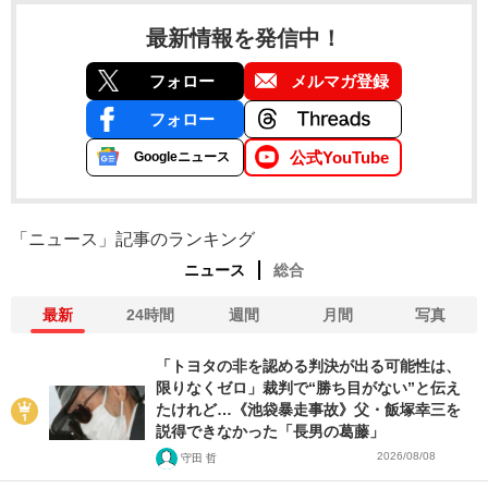
最新情報を発信中！
フォロー
メルマガ登録
フォロー
公式YouTube
Googleニュース
「ニュース」記事のランキング
ニュース
総合
最新
24時間
週間
月間
写真
「トヨタの非を認める判決が出る可能性は、
限りなくゼロ」裁判で“勝ち目がない”と伝え
たけれど…《池袋暴走事故》父・飯塚幸三を
説得できなかった「長男の葛藤」
2026/08/08
守田 哲