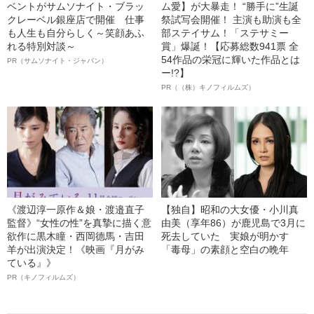
ベントがサムソナイト・ブラッ
ム愛】が大暴走！ “勝手に”生誕
クレーベル銀座店で開催 仕事
祭試写会開催！ 主演も助演も全
も人生も自分らしく～笑顔あふ
部ステイサム！「ステサミー
れる特別対談～
賞」爆誕！【応募総数941票 全
54作品の栄冠に輝いた作品とは
PR（サムソナイト・ジャパン）
ー!?】
PR（（株）キノフィルムズ）
《渡辺淳一原作＆娘・渡邉直子
【独自】昭和の大女優・小川真
監督》“女性の性”を真摯に描く意
由美（享年86）が鹿児島で3月に
欲作に黒木瞳・西岡德馬・吉田
死去していた 実娘が明かす
羊が出演決定！《映画『月がみ
「毒母」の素顔と空白の晩年
ている』》
PR（キノフィルムズ）