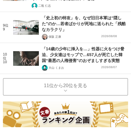
二瓶 仁志
「史上初の特攻」を、なぜ旧日本軍は“隠し
た”のか…若者ばかりが死地に送られた「残酷
9位
9
なカラクリ」
2026/08/08
保阪 正康
「14歳の少年に挿入を…」性器に火をつけ脅
10
迫、少女達はモップで…657人が死亡した韓
位
国“最悪の人権侵害”のおぞましすぎる実態
10
2026/08/07
大山 くまお
11位から20位を見る