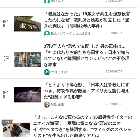
2022/11/24
阿部 恭子
「殺意はなかった」19歳女子高生を強姦殺害
したのになぜ…裁判所と検察が対立した「驚
6位
6
きの判決」（昭和42年の事件）
2026/08/07
鉄人ノンフィクション編集部
3万8千人を“恐怖で支配”した男の正体は…
「神に代わりお前たちを罰する」日本で知ら
7位
れていない“韓国版アウシュビッツ”の不条理
7
な結末
2026/08/07
大山 くまお
「ヒトより下等な獣」「日本人は皆殺しにす
べき」特攻作戦が敵国・アメリカ世論に与え
8位
8
た“残酷すぎる影響”
2026/08/08
保阪 正康
「えっ、こんなに変わるの？」36歳男性ライターの
PR
ニオイが激変！ 夏場に気になる“頭皮のニオ
イ”や“ベタつき”を解消する、“ウィッグのスペシャ
リスト”が生み出した徹底ケアとは