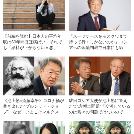
【前編を読む】日本人の平均年
「スーツケースをモスクワまで
収は30年間ほぼ横ばい…それで
持って行くしかないのか」ロシ
も「給料が上がらない＝悪」と
アへの金融制裁で日本にも影響
は言い切れない“納得の理由”
が…池上彰によるわかりやす
い“SWIFT”解説
《池上彰×斎藤幸平》コロナ禍が
駐日ロシア大使が池上彰に答え
暴き出した“ブルシット・ジョ
た“北方領土問題”「交渉している
ブ” なぜ「いまこそマルクス」
のは島々の問題ではないので
なのか？――文藝春秋特選記事
す」