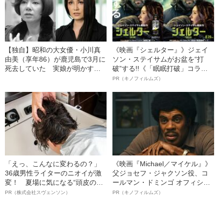
【独自】昭和の大女優・小川真
《映画『シェルター』》ジェイ
由美（享年86）が鹿児島で3月に
ソン・ステイサムがお盆を“打
死去していた 実娘が明かす
破”する!!《「眠眠打破」コラ
「毒母」の素顔と空白の晩年
ボ》
PR（キノフィルムズ）
「えっ、こんなに変わるの？」
《映画『Michael／マイケル』》
36歳男性ライターのニオイが激
父ジョセフ・ジャクソン役、コ
変！ 夏場に気になる“頭皮のニ
ールマン・ドミンゴ オフィシャ
オイ”や“ベタつき”を解消す
ルインタビュー“観客を魅了した
PR（株式会社スヴェンソン）
PR（キノフィルムズ）
る、“ウィッグのスペシャリス
名優、複雑な父親像への想いを
ト”が生み出した徹底ケアとは
語る”《日本興収70億円突破》