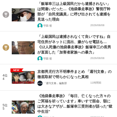
「飯塚幸三は上級国民だから逮捕されない」
は間違いだった…《池袋暴走事故》警視庁幹
部が「自民党議員」に呼び出されても逮捕を
見送った理由
2026/08/08
守田 哲
「上級国民は逮捕されなくて良いですね」自
宅住所がネットに流出、嫌がらせ電話も…
《12人死傷の池袋暴走事故》飯塚幸三の長男
が直面した「加害者家族への暴力」
2026/08/08
守田 哲
NEW
京都男児行方不明事件まとめ 「週刊文春」の
4位
徹底取材で明らかになった真相
4
11時間前
「週刊文春」編集部
《池袋暴走事故》「毎日、亡くなった方々の
ご冥福を祈っています」車いすで面会、額に
5位
は大きなアザが…飯塚幸三受刑者が語った“獄
5
中生活”