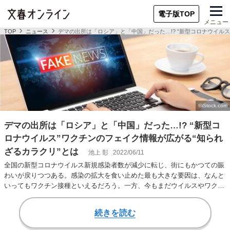
電子版TOP
メニュー
TOP
ニュース
デマの出所は「ロシア」と「中国」だった…!? “新型コロナウイル
デマの出所は「ロシア」と「中国」だった…!? “新型コ
ロナウイルス”ワクチンのフェイク情報が広がる“知られ
ざるカラクリ”とは
池上 彰
2022/06/11
全国の新型コロナウイルス新規感染者数が減少に転じ、街にもかつての賑
わいが戻りつつある。感染の拡大を食い止めた最も大きな要因は、なんと
いってもワクチン接種といえるだろう。一方、今もまだウイルスやワクチ
ンに関するデマが…
続きを読む