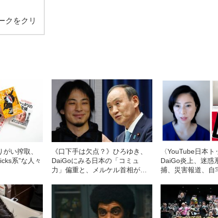
ークをクリ
りがい搾取、
《口下手は欠点？》ひろゆき、
〈YouTube日本
icks系”な人々
DaiGoにみる日本の「コミュ
DaiGo炎上、迷惑系
」
力」偏重と、メルケル首相が共
捕、災害報道、自
感を呼んだ“本当の理由”
援……巨大化する
フォームの光と影