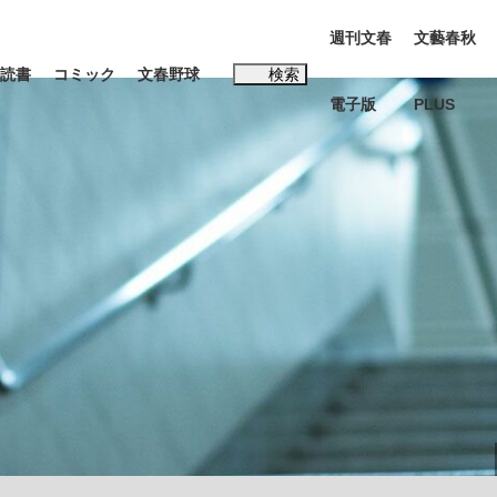
週刊文春
文藝春秋
読書
コミック
文春野球
検索
電子版
PLUS
インタビュー
読書
#松田聖子
む将棋
BC日本代表“敗戦”の真実 選手が明かす...