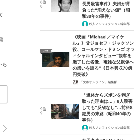
8位
長男殺害事件》夫婦が背
、
8
負った“消えない傷”（昭
て
和39年の事件）
鉄人ノンフィクション編集部
《映画『Michael／マイケ
需
ル』》父ジョセフ・ジャクソン
役、コールマン・ドミンゴ オフ
PR
ィシャルインタビュー“観客を
魅了した名優、複雑な父親像へ
から
の想いを語る”《日本興収70億
円突破》
「文春オンライン」編集部
「遺体からズボンを剥ぎ
取った理由は…」8人殺害
しても“反省なし”…前科8
9位
9
犯男の末路（昭和40年の
事件）
鉄人ノンフィクション編集部