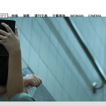
ゴリ
特集
連載
週刊文春
文藝春秋
WOMAN
CINEMA
キーワード入力
ス
エンタメ
ライフ
ビジネス
ーワードタグ一覧
山凌輝
#高市早苗
#後藤真希
#森岡毅
#城彰二
#内田有紀
観る将棋、読
#亀和田武
て明かした日本代表監督に...
「最悪の空気のまま解散」W