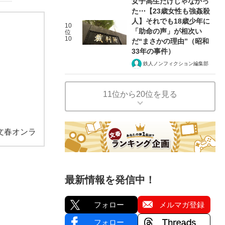
女子高生だけじゃなかっ
た⋯【23歳女性も強姦殺
人】それでも18歳少年に
10
「助命の声」が相次い
位
10
だ“まさかの理由”（昭和
33年の事件）
鉄人ノンフィクション編集部
11位から20位を見る
文春オンラ
最新情報を発信中！
フォロー
メルマガ登録
フォロー