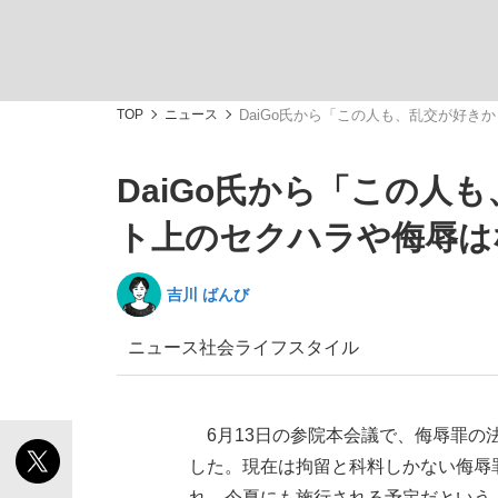
TOP
ニュース
DaiGo氏から「この人も、乱交が好
DaiGo氏から「この人
「敗因分析は一切聞かれなかった」侍ジャパン選
キングの誕生を、目撃せよ。
ト上のセクハラや侮辱は
吉川 ばんび
ニュース
社会
ライフスタイル
the Style
6月13日の参院本会議で、侮辱罪の
した。現在は拘留と科料しかない侮辱
「目標達成できなかったからと言って…」サッ
れ、今夏にも施行される予定だという