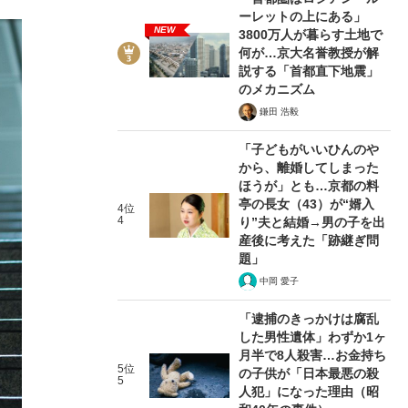
ーレットの上にある」
NEW
3800万人が暮らす土地で
何が…京大名誉教授が解
説する「首都直下地震」
のメカニズム
鎌田 浩毅
「子どもがいいひんのや
から、離婚してしまった
ほうが」とも…京都の料
亭の長女（43）が“婿入
4位
4
り”夫と結婚→男の子を出
産後に考えた「跡継ぎ問
題」
中岡 愛子
「逮捕のきっかけは腐乱
した男性遺体」わずか1ヶ
月半で8人殺害…お金持ち
5位
の子供が「日本最悪の殺
5
人犯」になった理由（昭