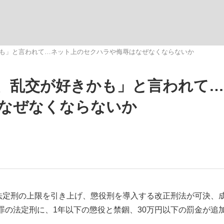
いまさら聞け
きかも」と言われて…ネット上のセクハラや侮辱はなぜなくならないか
も、乱交が好きかも」と言われて
手が証言した“NPB聞...
「クマが悪者扱いされているの
なぜなくならないか
もっと見る
法定刑の上限を引き上げ、懲役刑を導入する改正刑法が可決、
罪の法定刑に、1年以下の懲役と禁錮、30万円以下の罰金が追
カー日本代表・森保一監督...
。