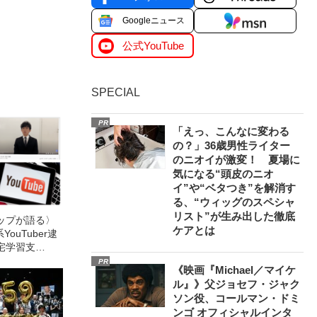
Googleニュース
公式YouTube
SPECIAL
PR
「えっ、こんなに変わる
の？」36歳男性ライター
のニオイが激変！ 夏場に
気になる“頭皮のニオ
イ”や“ベタつき”を解消す
る、“ウィッグのスペシャ
リスト”が生み出した徹底
トップが語る〉
ケアとは
YouTuber逮
宅学習支
動画プラット
PR
《映画『Michael／マイケ
ル』》父ジョセフ・ジャク
ソン役、コールマン・ドミ
ンゴ オフィシャルインタ