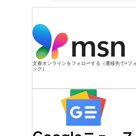
文春オンラインをフォローする
（遷移先で+フ
ック）