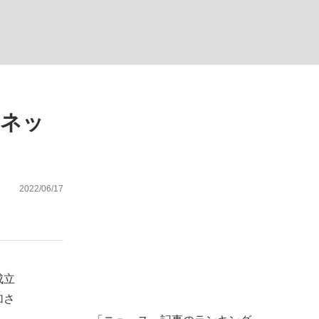
ない資産運用のすべて
…ネッ
が悲しい」『北の国から』倉本聰氏（91...
2022/06/17
成立
加さ