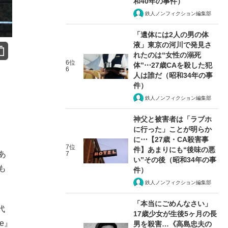
和40年の事件）
鉄人ノンフィクション編集部
「遺体には2人の男の体
液」東京の河川で発見さ
れたのは“女性の溺死
6位
体”⋯27歳CAを殺した犯
6
人は誰だ（昭和34年の事
件）
鉄人ノンフィクション編集部
神父と被害者は「ラブホ
に行った」ことが明らか
に⋯【27歳・CA殺害事
7位
件】あまりにも“後味の悪
あ
7
い”その後（昭和34年の事
も
件）
鉄人ノンフィクション編集部
「本当にごめんなさい」
代
17歳少女が生後5ヶ月の長
e』
男を殺害…《高島忠夫の