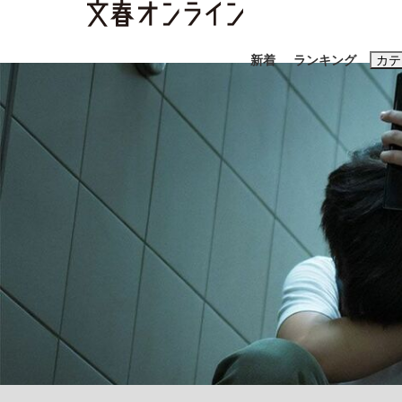
新着
ランキング
カテ
スクープ
ニュー
おすすめのキ
#藤田晋
#三
#玉木雄一郎
「90%は失敗する。でも…」本田圭佑が初め
終戦から81年