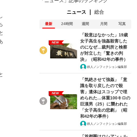
「ニュース」記事のランキング
ニュース
総合
し
ち
最新
24時間
週間
月間
写真
と
「殺意はなかった」19歳
女子高生を強姦殺害した
あ
NEW
のになぜ…裁判所と検察
が対立した「驚きの判
決」（昭和42年の事件）
、
鉄人ノンフィクション編集部
と
「気絶させて強姦」「意
識を取り戻したので殺
害」遺体はスコップで埋
NEW
められた…体重100キロの
巨漢男（25）に襲われた
「女子高生の悲劇」（昭
和42年の事件）
鉄人ノンフィクション編集部
「首都圏はロシアン・ル