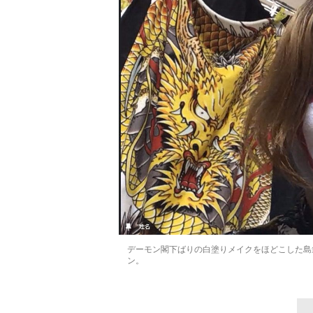
デーモン閣下ばりの白塗りメイクをほどこした島
ン。