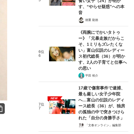
5
食い女子（24）が明か
す、“やらせ疑惑”への本
音
徳重 龍徳
《両腕にでかいタトゥ
ー》「元暴走族だからこ
そ、1ミリもズレたくな
い」富山伝説のレディー
6位
6
ス初代総長（36）が明か
す、2人の子育てと仕事へ
の思い
平田 裕介
17歳で傷害事件で逮捕、
最も厳しい女子少年院
NEW
へ…富山の伝説のレディ
7位
ース総長（36）が、独房
7
の孤独の中で突きつけら
れた「自分の身勝手さ」
「文春オンライン」編集部