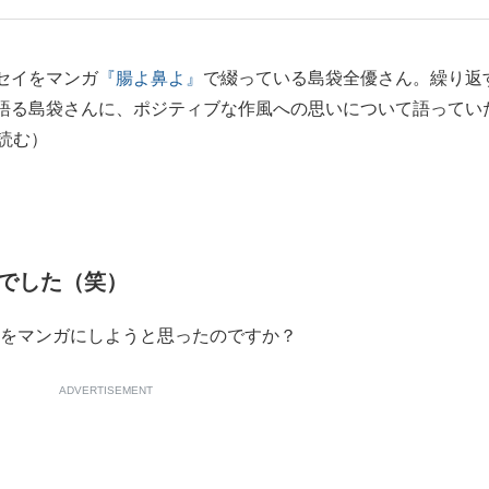
もっと見る
セイをマンガ
『腸よ鼻よ』
で綴っている島袋全優さん。繰り返
語る島袋さんに、ポジティブな作風への思いについて語ってい
読む）
でした（笑）
験をマンガにしようと思ったのですか？
ADVERTISEMENT