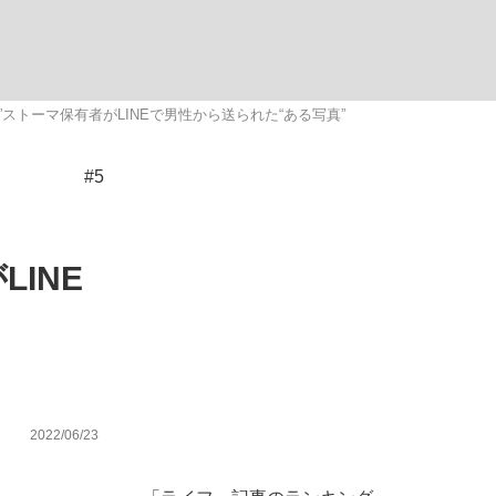
ない資産運用のすべて
トーマ保有者がLINEで男性から送られた“ある写真”
#5
が悲しい」『北の国から』倉本聰氏（91...
INE
2022/06/23