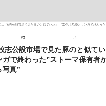
いまさら聞け
は、牧志公設市場で見た豚のと似ていた」 “20代は治療とマンガで終わった”ス
#3
#4
手が証言した“NPB聞...
「クマが悪者扱いされているの
牧志公設市場で見た豚のと似てい
ンガで終わった”ストーマ保有者がL
写真”
もっと見る
カー日本代表・森保一監督...