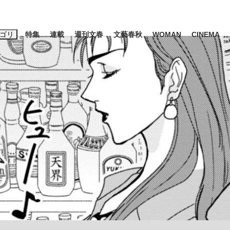
ゴリ
特集
連載
週刊文春
文藝春秋
WOMAN
CINEMA
キーワード入力
ス
エンタメ
ライフ
ビジネス
ーワードタグ一覧
山凌輝
#高市早苗
#後藤真希
#森岡毅
#城彰二
#内田有紀
観る将棋、読
#亀和田武
て明かした日本代表監督に...
「最悪の空気のまま解散」W