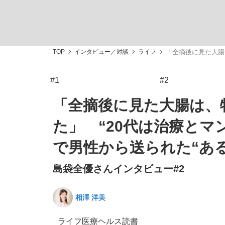
TOP
インタビュー／対談
ライフ
「全摘後に見た大腸
#1
#2
「敗因分析は一切聞かれなかった」侍ジャパン選
キングの誕生を、目撃せよ。
「全摘後に見た大腸は、
た」 “20代は治療とマ
で男性から送られた“ある
島袋全優さんインタビュー#2
the Style
相澤 洋美
「目標達成できなかったからと言って…」サッ
ライフ
医療
ヘルス
読書