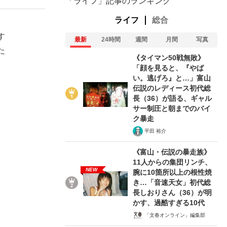
「ライフ」記事のランキング
ライフ
総合
す
最新
24時間
週間
月間
写真
た
《タイマン50戦無敗》
「顔を見ると、『やば
い。逃げろ』と…」富山
伝説のレディース初代総
長（36）が語る、ギャル
サー制圧と朝までのバイ
ク暴走
平田 裕介
《富山・伝説の暴走族》
11人からの集団リンチ、
NEW
腕に10箇所以上の根性焼
き…「音速天女」初代総
長しおりさん（36）が明
かす、過酷すぎる10代
「文春オンライン」編集部