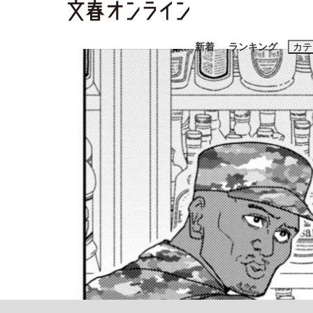
新着
ランキング
カテ
スクープ
ニュー
おすすめのキ
#藤田晋
#三
#玉木雄一郎
「90%は失敗する。でも…」本田圭佑が初め
終戦から81年