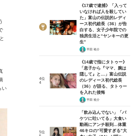
《17歳で逮捕》「入って
いなければ人を殺してい
た」富山の伝説的レディ
う
ース初代総長（36）が告
白する、女子少年院での
で
独房生活と“ヤンキーの更
と
生”
平田 裕介
《14歳で指にタトゥー》
「息子から『ママ、腕は
真
隠して』と…」富山伝説
4位
摘
のレディース初代総長
4
（36）が語る、タトゥー
らい
を入れた後悔
平田 裕介
「飲み込んでない」「バ
ケツに吐いてる」大食い
動画にアンチ殺到…体重
46キロの“可愛すぎる”大
5位