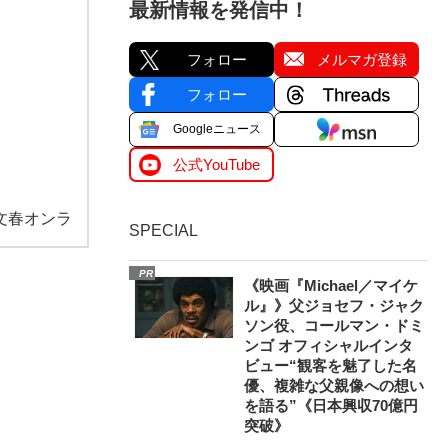
最新情報を発信中！
フォロー
メルマガ登録
フォロー
Googleニュース
公式YouTube
文春オンラ
SPECIAL
PR
《映画『Michael／マイケ
ル』》父ジョセフ・ジャク
ソン役、コールマン・ドミ
ンゴ オフィシャルインタ
ビュー“観客を魅了した名
優、複雑な父親像への想い
を語る”《日本興収70億円
突破》