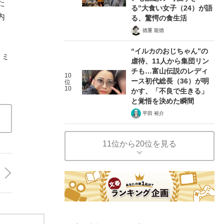
た
る”大食い女子（24）が語
内
る、驚愕の食生活
徳重 龍徳
“イルカのおじちゃん”の
コミ
虐待、11人から集団リン
チも…富山伝説のレディ
10
ース初代総長（36）が明
位
10
かす、「不良で生きる」
と覚悟を決めた瞬間
平田 裕介
11位から20位を見る