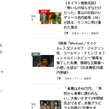
《タイマン無敗伝説》
「怖いもの知らずなだけ
NEW
だった」富山の伝説のレ
8位
ディース初代総長（36）
8
が語る、ケンカに明け暮
れた過去
「文春オンライン」編集部
《映画『Michael／マイケ
あ
ル』》父ジョセフ・ジャクソン
初
役、コールマン・ドミンゴ オフ
PR
ィシャルインタビュー“観客を
魅了した名優、複雑な父親像へ
の想いを語る”《日本興収70億
しゃ
円突破》
「文春オンライン」編集部
「食費は月40万円」「男
い
性から食事に誘われな
い」大食いすぎて2年間彼
氏ができず…水着グラビ
9位
9
アも話題の“可愛すぎ