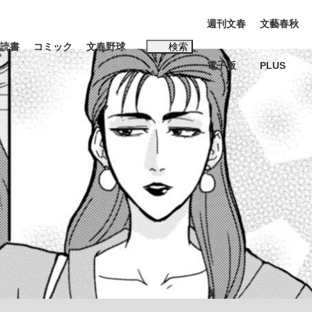
週刊文春
文藝春秋
読書
コミック
文春野球
検索
電子版
PLUS
インタビュー
読書
#松田聖子
む将棋
BC日本代表“敗戦”の真実 選手が明かす...