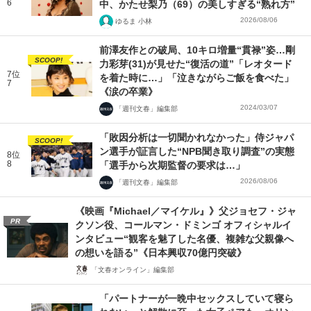
6
中、かたせ梨乃（69）の美しすぎる“熟れ方”
2026/08/06
ゆるま 小林
前澤友作との破局、10キロ増量“貫禄”姿…剛
SCOOP!
力彩芽(31)が見せた“復活の道”「レオタード
7位
を着た時に…」「泣きながらご飯を食べた」
7
《涙の卒業》
2024/03/07
「週刊文春」編集部
「敗因分析は一切聞かれなかった」侍ジャパ
SCOOP!
ン選手が証言した“NPB聞き取り調査”の実態
8位
8
「選手から次期監督の要求は…」
2026/08/06
「週刊文春」編集部
《映画『Michael／マイケル』》父ジョセフ・ジャ
PR
クソン役、コールマン・ドミンゴ オフィシャルイ
ンタビュー“観客を魅了した名優、複雑な父親像へ
の想いを語る”《日本興収70億円突破》
「文春オンライン」編集部
「パートナーが一晩中セックスしていて寝ら