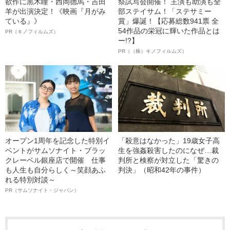
欲作に黒木瞳・西岡德馬・吉田
祭試写会開催！ 主演も助演も全
羊が出演決定！《映画『月がみ
部ステイサム！「ステサミー
ている』》
賞」爆誕！【応募総数941票 全
54作品の栄冠に輝いた作品とは
PR（キノフィルムズ）
ー!?】
PR（（株）キノフィルムズ）
オープン1周年を記念した特別イ
「殺意はなかった」19歳女子高
ベントがサムソナイト・ブラッ
生を強姦殺害したのになぜ…裁
クレーベル銀座店で開催 仕事
判所と検察が対立した「驚きの
も人生も自分らしく～笑顔あふ
判決」（昭和42年の事件）
れる特別対談～
PR（サムソナイト・ジャパン）