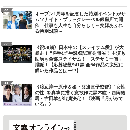
PR
オープン1周年を記念した特別イベントがサ
ムソナイト・ブラックレーベル銀座店で開
催 仕事も人生も自分らしく～笑顔あふれ
る特別対談～
PR
《祝59歳》日本中の【ステイサム愛】が大
暴走！ “勝手に”生誕祭試写会開催！ 主演も
助演も全部ステイサム！「ステサミー賞」
爆誕！【応募総数941票 全54作品の栄冠に
輝いた作品とはー!?】
PR
《渡辺淳一原作＆娘・渡邉直子監督》“女性
の性”を真摯に描く意欲作に黒木瞳・西岡德
馬・吉田羊が出演決定！《映画『月がみて
いる』》