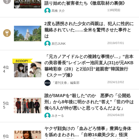
語り始めた被害者たち《徹底取材の裏側》
13時間前
髙橋 大介
2度も誘拐された少女の両親は、犯人に性的に
籠絡されていた……全米を驚愕させた事件と
は
2019/07/01
辰巳JUNK
「元カノアイドルとの複雑な事情が…」“吉本
SCOOP!
の美容番長”レインボー池田直人(31)が元AKB
4位
篠崎彩奈（28）と2泊3日“超親密”韓国旅行
4
《スクープ撮》
2024/12/02
「週刊文春」編集部
誰がSMAPを“殺した”のか 悪夢の「公開処
刑」から8年後に明かされた“答え”「世の中は
5位
5
俺ら5人が仲が悪いと思ってるんだよな」
2024/04/20
みきーる
ヤクザ顔負けの「血みどろ情事」豊満な身体
を舐めまわされ…「自称16歳美少女」怪演
6位