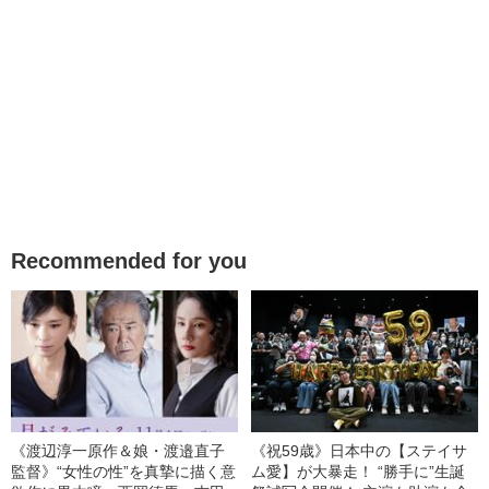
Recommended for you
《渡辺淳一原作＆娘・渡邉直子
《祝59歳》日本中の【ステイサ
監督》“女性の性”を真摯に描く意
ム愛】が大暴走！ “勝手に”生誕