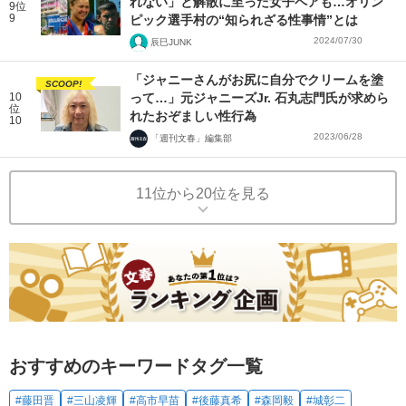
れない」と解散に至った女子ペアも…オリン
9位
9
ピック選手村の“知られざる性事情”とは
2024/07/30
辰巳JUNK
「ジャニーさんがお尻に自分でクリームを塗
SCOOP!
10
って…」元ジャニーズJr. 石丸志門氏が求めら
位
れたおぞましい性行為
10
2023/06/28
「週刊文春」編集部
11位から20位を見る
おすすめのキーワードタグ一覧
#藤田晋
#三山凌輝
#高市早苗
#後藤真希
#森岡毅
#城彰二