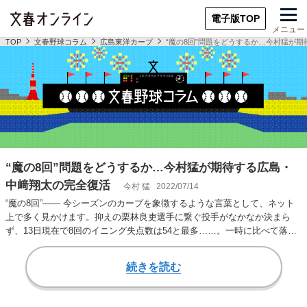
電子版TOP
メニュー
TOP
文春野球コラム
広島東洋カープ
“魔の8回”問題をどうするか…今村猛が
“魔の8回”問題をどうするか…今村猛が期待する広島・
中﨑翔太の完全復活
今村 猛
2022/07/14
“魔の8回”―― 今シーズンのカープを象徴するような言葉として、ネット
上で多く見かけます。抑えの栗林良吏選手に繋ぐ投手がなかなか決まら
ず、13日現在で8回のイニング失点数は54と最多……。一時に比べて落ち
着いてはきま…
続きを読む