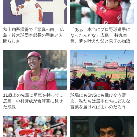
秋山翔吾獲得で「頭真っ白」 広
「あぁ、本当にプロ野球選手に
島・鈴木球団本部長の手腕と人
なったんだな」広島・ 持丸泰
間らしさ
輝、夢を叶えた父と息子の物語
11歳上の先輩に勇気を持って…
球場にもSNSにも飛び交う野
広島・中村奨成が會澤翼に見せ
次。私たちは選手たちにどんな
た成長
言葉を届ければよいのだろう