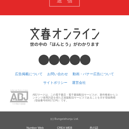
広告掲載について
お問い合わせ
動画・バナー広告について
サイトポリシー
運営会社
ABJマークは、この電子書店・電子書籍配信サービスが、著作権者からコ
ンテンツ使用許諾を得た正規版配信サービスであることを示す登録商標
（登録番号6091713号）です。
(c) Bungeishunju Ltd.
Number Web
CREA WEB
本の話