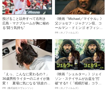
投げること以外すべて右利き
《映画『Michael／マイケル』》
広島・マクブルームが胸に秘め
父ジョセフ・ジャクソン役、コ
る“闘う気持ち”
ールマン・ドミンゴ オフィシャ
ルインタビュー“観客を魅了した
PR（キノフィルムズ）
名優、複雑な父親像への想いを
語る”《日本興収70億円突破》
「えっ、こんなに変わるの？」
《映画『シェルター』》ジェイ
36歳男性ライターのニオイが激
ソン・ステイサムがお盆を“打
変！ 夏場に気になる“頭皮のニ
破”する!!《「眠眠打破」コラ
オイ”や“ベタつき”を解消す
ボ》
PR（株式会社スヴェンソン）
PR（キノフィルムズ）
る、“ウィッグのスペシャリス
ト”が生み出した徹底ケアとは