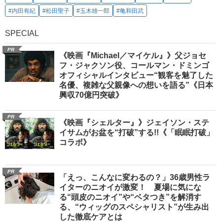
#内田有紀
#松田聖子
#玉木雄一郎
#亀和田武
SPECIAL
PR
《映画『Michael／マイケル』》父ジョセ
フ・ジャクソン役、コールマン・ドミンゴ
オフィシャルインタビュー“観客を魅了した
名優、複雑な父親像への想いを語る”《日本
興収70億円突破》
PR
《映画『シェルター』》ジェイソン・ステ
イサムがお盆を“打破”する!!《「眠眠打破」
コラボ》
PR
「えっ、こんなに変わるの？」36歳男性ラ
イターのニオイが激変！ 夏場に気にな
る“頭皮のニオイ”や“ベタつき”を解消す
る、“ウィッグのスペシャリスト”が生み出
した徹底ケアとは