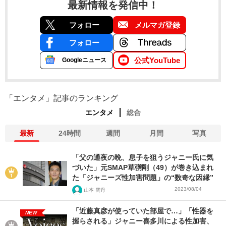
最新情報を発信中！
フォロー
メルマガ登録
フォロー
公式YouTube
Googleニュース
「エンタメ」記事のランキング
エンタメ
総合
最新
24時間
週間
月間
写真
「父の通夜の晩、息子を狙うジャニー氏に気
づいた」元SMAP草彅剛（49）が巻き込まれ
た「ジャニーズ性加害問題」の“数奇な因縁”
2023/08/04
山本 雲丹
「近藤真彦が使っていた部屋で…」「性器を
NEW
握らされる」ジャニー喜多川による性加害、