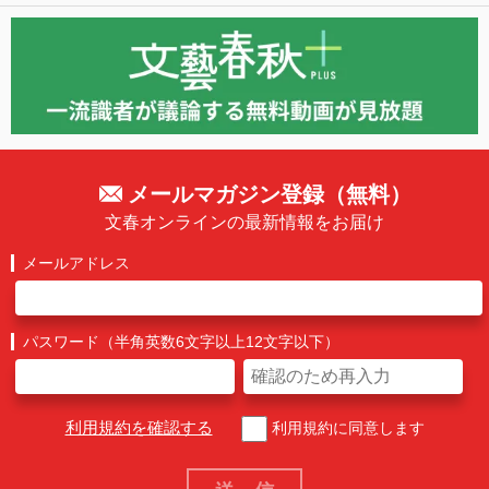
メールマガジン登録（無料）
文春オンラインの最新情報をお届け
メールアドレス
パスワード（半角英数6文字以上12文字以下）
利用規約を確認する
利用規約に同意します