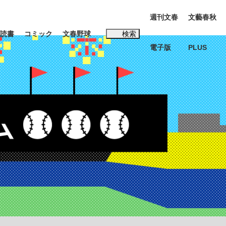
週刊文春
文藝春秋
読書
コミック
文春野球
検索
電子版
PLUS
インタビュー
読書
#松田聖子
む将棋
BC日本代表“敗戦”の真実 選手が明かす...