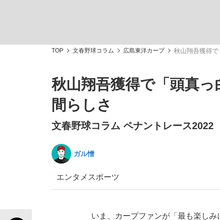
TOP
文春野球コラム
広島東洋カープ
秋山翔吾獲得で
秋山翔吾獲得で「頭真っ
「敗因分析は一切聞かれなかった」侍ジャパン選
キングの誕生を、目撃せよ。
間らしさ
文春野球コラム ペナントレース2022
ガル憎
the Style
エンタメ
スポーツ
「目標達成できなかったからと言って…」サッ
いま、カープファンが「最も楽しみ