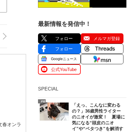
最新情報を発信中！
フォロー
メルマガ登録
フォロー
Googleニュース
公式YouTube
SPECIAL
PR
「えっ、こんなに変わる
の？」36歳男性ライター
のニオイが激変！ 夏場に
気になる“頭皮のニオ
文春オンラ
イ”や“ベタつき”を解消す