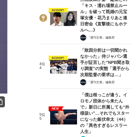
「キス・濡れ場禁止ルー
SCOOP!
ル」を破って既婚の元宝
塚女優・花乃まりあと連
日密会《直撃後にもホテ
ルへ…》
「週刊文春」編集部
「敗因分析は一切聞かれ
なかった」侍ジャパン選
SCOOP!
手が証言した“NPB聞き取
4位
4
り調査”の実態「選手から
次期監督の要求は…」
「週刊文春」編集部
「僕は根っこが違う。イ
ロモノ団体から来たん
で」新日に所属しても“外
NEW
様扱い”…それでもスター
5位
5
になった飯伏幸太（44）
の「異色すぎるレスラー
人生」