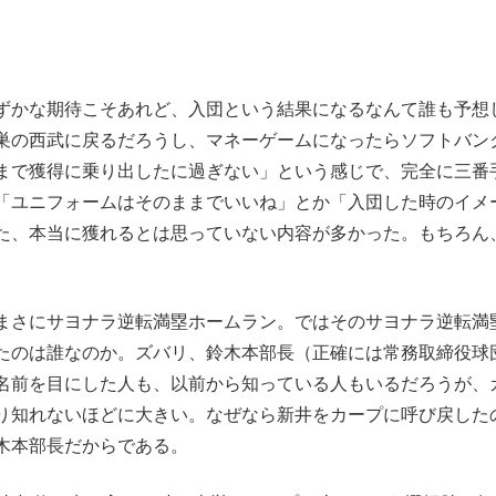
ずかな期待こそあれど、入団という結果になるなんて誰も予想
巣の西武に戻るだろうし、マネーゲームになったらソフトバン
まで獲得に乗り出したに過ぎない」という感じで、完全に三番
「ユニフォームはそのままでいいね」とか「入団した時のイメ
た、本当に獲れるとは思っていない内容が多かった。もちろん
まさにサヨナラ逆転満塁ホームラン。ではそのサヨナラ逆転満
たのは誰なのか。ズバリ、鈴木本部長（正確には常務取締役球
名前を目にした人も、以前から知っている人もいるだろうが、
り知れないほどに大きい。なぜなら新井をカープに呼び戻した
木本部長だからである。