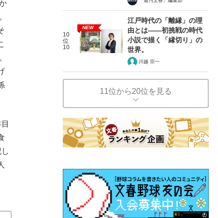
「週刊文春」編集部
か
。
江戸時代の「離縁」の理
NEW
由とは――初挑戦の時代
そ
10
小説で描く「縁切り」の
位
こ
10
世界。
。
川越 宗一
げ
係
11位から20位を見る
年目
食
記し
人
。