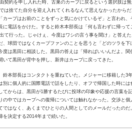
自由契約を申し入れた時、古巣のカープに戻るという選択肢は無
味では捨てた自分を迎え入れてくれるなんて思えなかったからだ
「カープはお前のことをずっと気にかけているぞ」と言われ、
長に電話をかけた。すると鈴木本部長は「何も言わずに帰って
に出て行った。じゃけぇ、今度はワシの言う事を聞け」と答えた
だ、球団ではなくカープファンのことを思うと「どのツラを下
今度は黒田に相談した。黒田の答えは「帰ればいいんだよ。関
開いて黒田が背中を押し、新井はカープに戻ってきた。
鈴本部長はコンタクトを重ねていた。メジャーに移籍した3
は別に個人的に国際電話で話をしたり、オフで帰国した時には
してからは、黒田が1勝するたびに投球の印象や応援の言葉を
りの中ではカープへの復帰については触れなかった。交渉と個
てではなく、あくまでひとりの人間としてのメールだったのだ
を決定する2014年まで続いた。