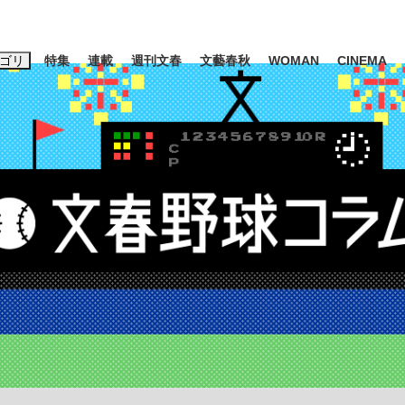
ゴリ
特集
連載
週刊文春
文藝春秋
WOMAN
CINEMA
キーワード入力
ス
エンタメ
ライフ
ビジネス
ーワードタグ一覧
山凌輝
#高市早苗
#後藤真希
#森岡毅
#城彰二
#内田有紀
観る将棋、読
#亀和田武
て明かした日本代表監督に...
「最悪の空気のまま解散」W