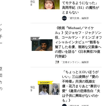
8位
てモテるようになった」
8
高岡早紀（51）の魔性が
とまらない
「週刊文春」編集部
し
《映画『Michael／マイケ
ク
ル』》父ジョセフ・ジャクソン
手
役、コールマン・ドミンゴ オフ
PR
ィシャルインタビュー“観客を
ー
魅了した名優、複雑な父親像へ
、
の想いを語る”《日本興収70億
円突破》
「文春オンライン」編集部
塁
「ちょっとエロいほうが
団
いい」三山凌輝が『愛の
不時着』共演の既婚女
カ
SCOOP!
優・花乃まりあと“裏切り
9位
の
9
愛”《趣里の悲痛告白「夫
は子供に興味がないのか
も」》