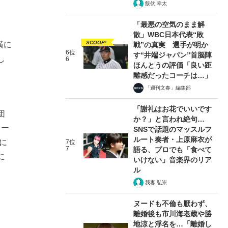
飯伏 幸太
「最悪の空気のまま解
散」WBC日本代表“敗
SCOOP!
横に
戦”の真実 選手が明か
6位
す“井端ジャパン”首脳陣
し
6
ほんとうの評価「良い距
。
離感だったコーチは…」
「週刊文春」編集部
「謝礼はお花でいいです
団
か？」と言われ絶句…
カー
SNSで話題のマッスルフ
ルート奏者・上原麻衣が
に
7位
7
語る、プロでも「食べて
に
いけない」音楽界のリア
ル
我妻 弘崇
ヌードも不倫も厭わず、
離婚後も市川海老蔵や勝
地涼と浮名を…「離婚し