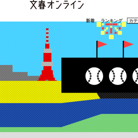
新着
ランキング
カテ
スクープ
ニュー
おすすめのキ
#藤田晋
#三
#玉木雄一郎
「90%は失敗する。でも…」本田圭佑が初め
終戦から81年