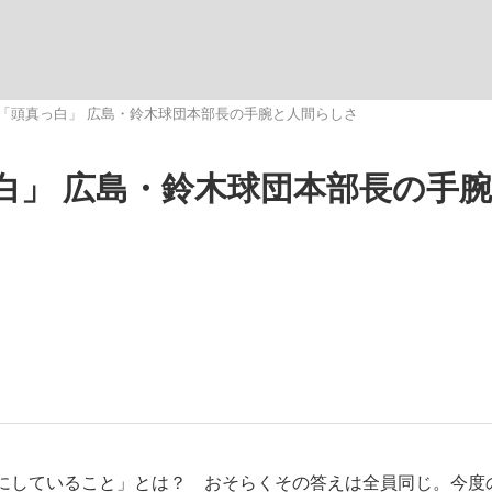
いまさら聞け
「頭真っ白」 広島・鈴木球団本部長の手腕と人間らしさ
白」 広島・鈴木球団本部長の手
手が証言した“NPB聞...
「クマが悪者扱いされているの
もっと見る
カー日本代表・森保一監督...
にしていること」とは？ おそらくその答えは全員同じ。今度