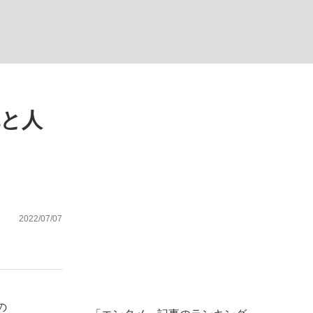
ない資産運用のすべて
腕と人
が悲しい」『北の国から』倉本聰氏（91...
2022/07/07
の