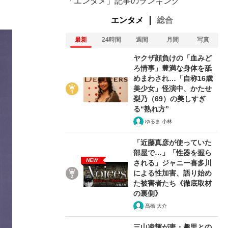
「エンタメ」記事のランキング
エンタメ
総合
最新
24時間
週間
月間
写真
ヤクザ顔負けの「血みど
ろ情事」豊満な身体を舐
めまわされ…「自称16歳
美少女」怪演中、かたせ
梨乃（69）の美しすぎ
る“熟れ方”
ゆるま 小林
「近藤真彦が使っていた
部屋で…」「性器を握ら
NEW
される」ジャニー喜多川
による性加害、語り始め
た被害者たち《徹底取材
の裏側》
髙橋 大介
三山凌輝が妻・趣里との