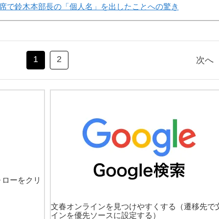
席で鈴木本部長の「個人名」を出したことへの驚き
1
2
次へ
ォローをクリ
文春オンラインを見つけやすくする
（遷移先で
インを優先ソースに設定する）