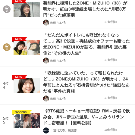
NEW
芸能界に復帰したZONE・MIZUHO（38）が
明かす、紅白3年連続出場したのに“月収8万
円”だった絶頂期
17時間前
佐藤 ちひろ
「だんだんボイトレにも呼ばれなくなっ
NEW
て…」高3で脱退→再結成のオファーも断った
元ZONE・MIZUHOが語る、芸能界引退の裏
側と“その後の人生”
17時間前
佐藤 ちひろ
「収録後に泣いていた、って報じられたけ
NEW
ど…」ZONEのMIZUHO（38）が明かす、24
4位
年前にとんねるず石橋貴明がつけた“強烈なあ
4
だ名”事件の真相
17時間前
佐藤 ちひろ
《BTS厳戒トーキョー滞在記》RM→渋谷で飲
SCOOP!
み会、JIN→伊豆の温泉、V→よみうりラン
5位
5
ド…密着撮！【無料公開】
10時間前
「週刊文春」編集部