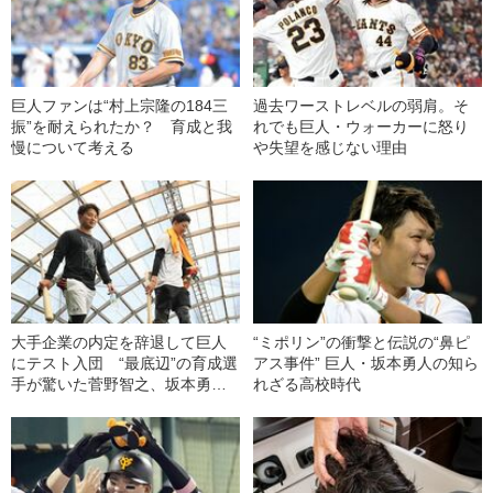
巨人ファンは“村上宗隆の184三
過去ワーストレベルの弱肩。そ
振”を耐えられたか？ 育成と我
れでも巨人・ウォーカーに怒り
慢について考える
や失望を感じない理由
大手企業の内定を辞退して巨人
“ミポリン”の衝撃と伝説の“鼻ピ
にテスト入団 “最底辺”の育成選
アス事件” 巨人・坂本勇人の知ら
手が驚いた菅野智之、坂本勇人
れざる高校時代
の言葉