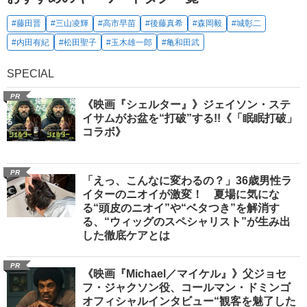
#藤田晋
#三山凌輝
#高市早苗
#後藤真希
#森岡毅
#城彰二
#内田有紀
#松田聖子
#玉木雄一郎
#亀和田武
SPECIAL
PR
《映画『シェルター』》ジェイソン・ステ
イサムがお盆を“打破”する!!《「眠眠打破」
コラボ》
PR
「えっ、こんなに変わるの？」36歳男性ラ
イターのニオイが激変！ 夏場に気にな
る“頭皮のニオイ”や“ベタつき”を解消す
る、“ウィッグのスペシャリスト”が生み出
した徹底ケアとは
PR
《映画『Michael／マイケル』》父ジョセ
フ・ジャクソン役、コールマン・ドミンゴ
オフィシャルインタビュー“観客を魅了した