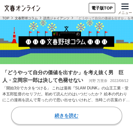
電子版TOP
メニュー
TOP
文春野球コラム
読売ジャイアンツ
「どうやって自分の価値を出すか」を
「どうやって自分の価値を出すか」を考え抜く男 巨
人・立岡宗一郎は決して色褪せない
河野 万里奈
2022/08/12
「開始3分でカタをつける」 これは漫画『SLAM DUNK』の山王工業・堂
本五郎監督のセリフだ。初めて読んだのはいつだったか？ 絵本の代わり
にこの漫画を読んで育ったので思い出せないけれど、当時この言葉のド迫
力を理解で…
続きを読む