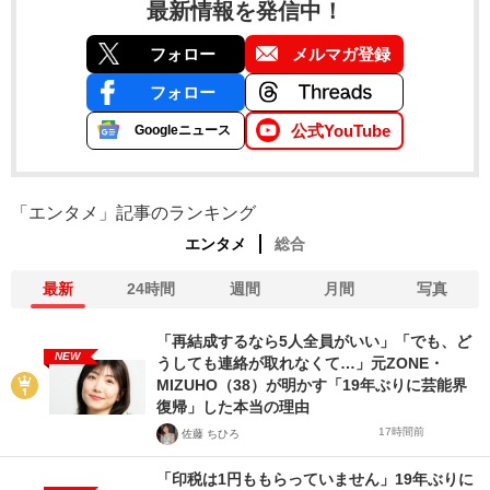
最新情報を発信中！
フォロー
メルマガ登録
フォロー
公式YouTube
Googleニュース
「エンタメ」記事のランキング
エンタメ
総合
最新
24時間
週間
月間
写真
「再結成するなら5人全員がいい」「でも、ど
NEW
うしても連絡が取れなくて…」元ZONE・
MIZUHO（38）が明かす「19年ぶりに芸能界
復帰」した本当の理由
17時間前
佐藤 ちひろ
「印税は1円ももらっていません」19年ぶりに