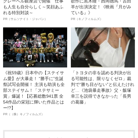
クレーベル銀座店で開催 仕事
欲作に黒木瞳・西岡德馬・吉田
も人生も自分らしく～笑顔あふ
羊が出演決定！《映画『月がみ
れる特別対談～
ている』》
PR（サムソナイト・ジャパン）
PR（キノフィルムズ）
《祝59歳》日本中の【ステイサ
「トヨタの非を認める判決が出
ム愛】が大暴走！ “勝手に”生誕
る可能性は、限りなくゼロ」裁
祭試写会開催！ 主演も助演も全
判で“勝ち目がない”と伝えたけれ
部ステイサム！「ステサミー
ど…《池袋暴走事故》父・飯塚
賞」爆誕！【応募総数941票 全
幸三を説得できなかった「長男
54作品の栄冠に輝いた作品とは
の葛藤」
ー!?】
PR（（株）キノフィルムズ）