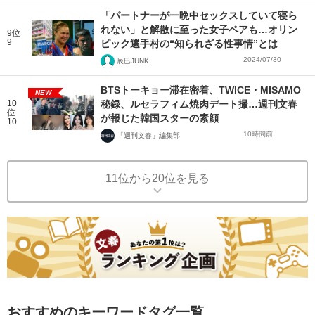
「パートナーが一晩中セックスしていて寝ら
れない」と解散に至った女子ペアも…オリン
9位
9
ピック選手村の“知られざる性事情”とは
2024/07/30
辰巳JUNK
BTSトーキョー滞在密着、TWICE・MISAMO
NEW
10
秘録、ルセラフィム焼肉デート撮…週刊文春
位
が報じた韓国スターの素顔
10
10時間前
「週刊文春」編集部
11位から20位を見る
おすすめのキーワードタグ一覧