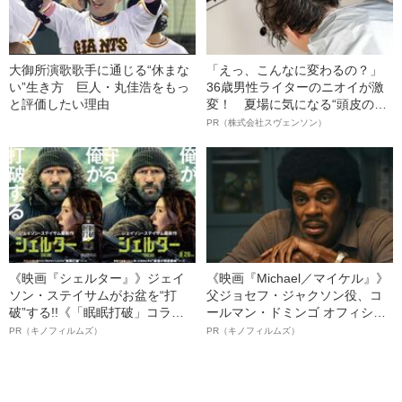
大御所演歌歌手に通じる“休まな
「えっ、こんなに変わるの？」
い”生き方 巨人・丸佳浩をもっ
36歳男性ライターのニオイが激
と評価したい理由
変！ 夏場に気になる“頭皮のニ
オイ”や“ベタつき”を解消す
PR（株式会社スヴェンソン）
る、“ウィッグのスペシャリス
ト”が生み出した徹底ケアとは
《映画『シェルター』》ジェイ
《映画『Michael／マイケル』》
ソン・ステイサムがお盆を“打
父ジョセフ・ジャクソン役、コ
破”する!!《「眠眠打破」コラ
ールマン・ドミンゴ オフィシャ
ボ》
ルインタビュー“観客を魅了した
PR（キノフィルムズ）
PR（キノフィルムズ）
名優、複雑な父親像への想いを
語る”《日本興収70億円突破》