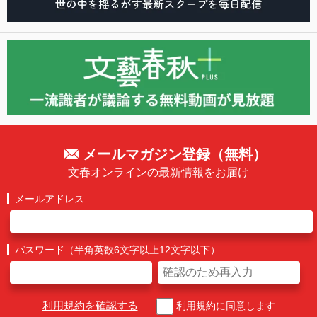
メールマガジン登録（無料）
文春オンラインの最新情報をお届け
メールアドレス
パスワード（半角英数6文字以上12文字以下）
利用規約を確認する
利用規約に同意します