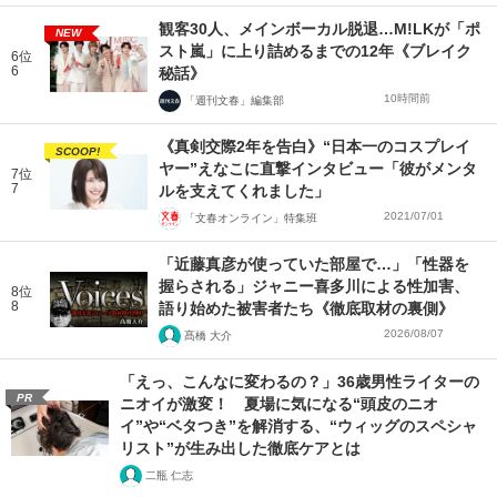
観客30人、メインボーカル脱退…M!LKが「ポ
NEW
スト嵐」に上り詰めるまでの12年《ブレイク
6位
6
秘話》
10時間前
「週刊文春」編集部
《真剣交際2年を告白》“日本一のコスプレイ
SCOOP!
ヤー”えなこに直撃インタビュー「彼がメンタ
7位
7
ルを支えてくれました」
2021/07/01
「文春オンライン」特集班
「近藤真彦が使っていた部屋で…」「性器を
握らされる」ジャニー喜多川による性加害、
8位
8
語り始めた被害者たち《徹底取材の裏側》
2026/08/07
髙橋 大介
「えっ、こんなに変わるの？」36歳男性ライターの
PR
ニオイが激変！ 夏場に気になる“頭皮のニオ
イ”や“ベタつき”を解消する、“ウィッグのスペシャ
リスト”が生み出した徹底ケアとは
二瓶 仁志