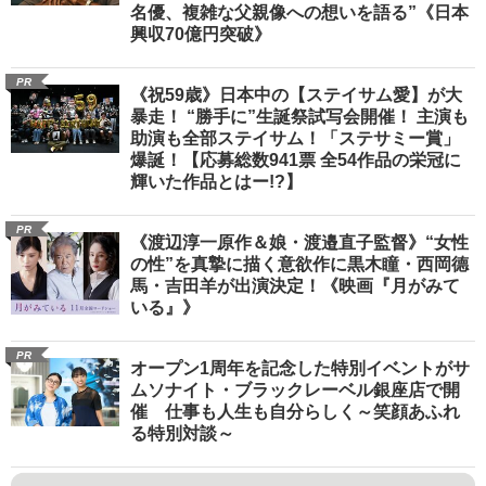
名優、複雑な父親像への想いを語る”《日本
興収70億円突破》
PR
《祝59歳》日本中の【ステイサム愛】が大
暴走！ “勝手に”生誕祭試写会開催！ 主演も
助演も全部ステイサム！「ステサミー賞」
爆誕！【応募総数941票 全54作品の栄冠に
輝いた作品とはー!?】
PR
《渡辺淳一原作＆娘・渡邉直子監督》“女性
の性”を真摯に描く意欲作に黒木瞳・西岡德
馬・吉田羊が出演決定！《映画『月がみて
いる』》
PR
オープン1周年を記念した特別イベントがサ
ムソナイト・ブラックレーベル銀座店で開
催 仕事も人生も自分らしく～笑顔あふれ
る特別対談～