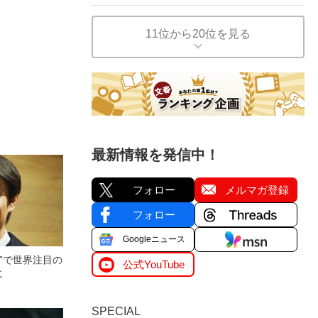
11位から20位を見る
最新情報を発信中！
フォロー
メルマガ登録
フォロー
Googleニュース
”で世界注目の
公式YouTube
に
SPECIAL