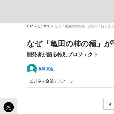
観る将棋、読む将棋
TOP
ビジネス
なぜ「亀田の柿の種」が宇宙へ行くこ
なぜ「亀田の柿の種」が
「敗因分析は一切聞かれなかった」侍ジャパン選
開発者が語る特別プロジェクト
鳥嶋 真也
ビジネス
いまさら聞けない資産運用のすべて
企業
テクノロジー
「目標達成できなかったからと言って…」サッ