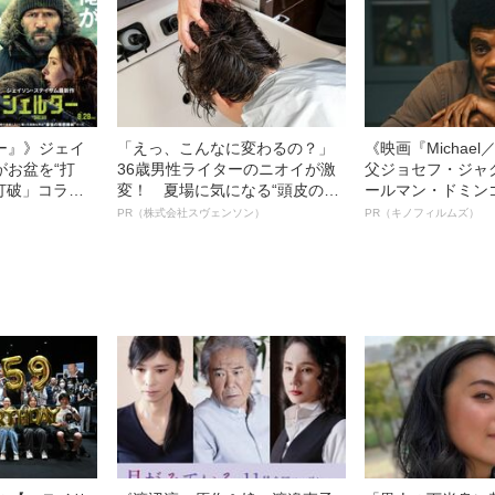
ー』》ジェイ
「えっ、こんなに変わるの？」
《映画『Michae
がお盆を“打
36歳男性ライターのニオイが激
父ジョセフ・ジャ
眠打破」コラ
変！ 夏場に気になる“頭皮のニ
ールマン・ドミン
オイ”や“ベタつき”を解消す
ルインタビュー“
PR（株式会社スヴェンソン）
PR（キノフィルムズ）
る、“ウィッグのスペシャリス
名優、複雑な父親
ト”が生み出した徹底ケアとは
語る”《日本興収7