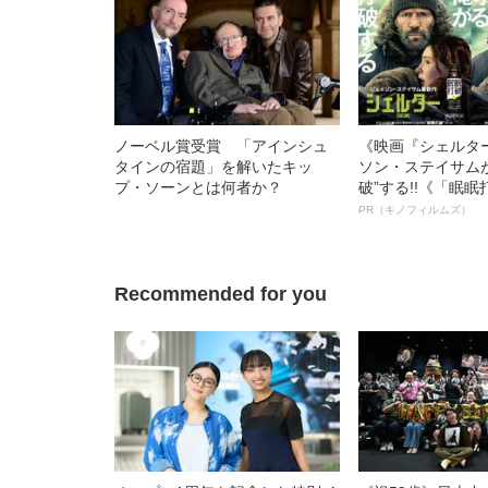
ノーベル賞受賞 「アインシュ
《映画『シェルタ
タインの宿題」を解いたキッ
ソン・ステイサム
プ・ソーンとは何者か？
破”する!!《「眠
ボ》
PR（キノフィルムズ）
Recommended for you