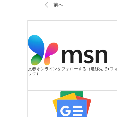
前へ
文春オンラインをフォローする
（遷移先で+フ
ック）