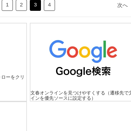
1
2
3
4
次へ
ォローをクリ
文春オンラインを見つけやすくする
（遷移先で
インを優先ソースに設定する）