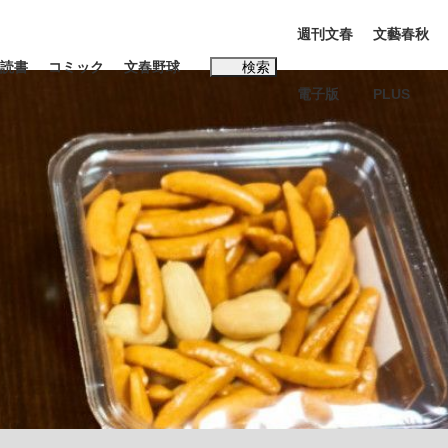
週刊文春
文藝春秋
読書
コミック
文春野球
検索
電子版
PLUS
インタビュー
読書
#松田聖子
BC日本代表“敗戦”の真実 選手が明かす...
、私のいま