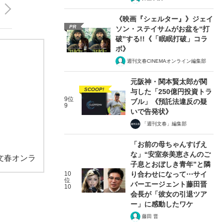
《映画『シェルター』》ジェイ
PR
ソン・ステイサムがお盆を“打
破”する!!《「眠眠打破」コラ
ボ》
週刊文春CINEMAオンライン編集部
元阪神・関本賢太郎が関
SCOOP!
与した「250億円投資トラ
9位
ブル」《預託法違反の疑
9
いで告発状》
「週刊文春」編集部
「お前の母ちゃんすげえ
な」“安室奈美恵さんのご
文春オンラ
子息とおぼしき青年”と隣
10
り合わせになって⋯サイ
位
バーエージェント藤田晋
10
会長が「彼女の引退ツア
ー」に感動したワケ
藤田 晋