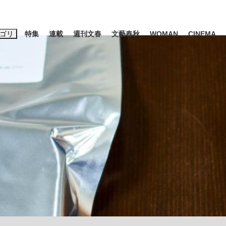
ゴリ
特集
連載
週刊文春
文藝春秋
WOMAN
CINEMA
キーワード入力
ス
エンタメ
ライフ
ビジネス
ーワードタグ一覧
山凌輝
#高市早苗
#後藤真希
#森岡毅
#城彰二
#内田有紀
#亀和田武
て明かした日本代表監督に...
「最悪の空気のまま解散」W
私のあのとき