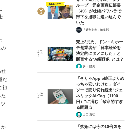
SCOOP!
ループ」元企画宣伝部長
も
（49）が壮絶パワハラで
士
部下を退職に追い込んで
いた
「週刊文春」編集部
と
売上2兆円、ドン・キホー
テ創業者が「日本経済を
もの
4位
決定的にダメにした」と
4
断言する“A級戦犯”とは？
安田 隆夫
弊社
「そりゃApple純正よりめ
種だ
っちゃ安いわけだ」ダイ
て初
ソーで売り切れ続出“ジェ
5位
った
ネリックAirTag（1100
5
円）”に潜む「致命的すぎ
ッツ
る問題点」
山口 真弘
「嫉妬には今の10倍気を
まか