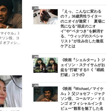
PR
「えっ、こんなに変わる
の？」36歳男性ライター
のニオイが激変！ 夏場に
気になる“頭皮のニオ
イ”や“ベタつき”を解消す
l／マイケル』》
る、“ウィッグのスペシャ
クソン役、コ
リスト”が生み出した徹底
ゴ オフィシャ
ケアとは
観客を魅了した
像への想いを
0億円突破》
PR
《映画『シェルター』》ジ
ェイソン・ステイサムがお
盆を“打破”する!!《「眠眠
打破」コラボ》
PR
《映画『Michael／マイケ
ル』》父ジョセフ・ジャク
ソン役、コールマン・ドミ
ンゴ オフィシャルインタ
ビュー“観客を魅了した名