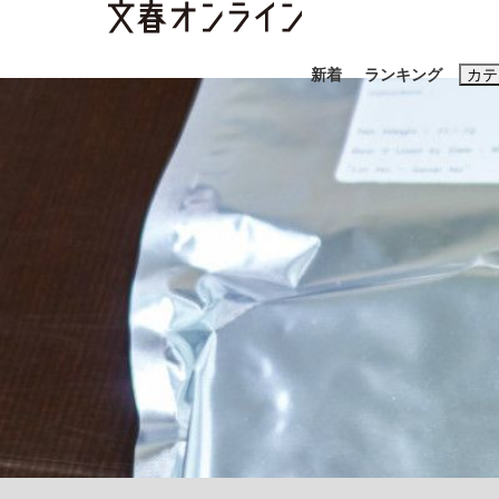
新着
ランキング
カテ
スクープ
ニュー
おすすめのキ
#藤田晋
#三
#玉木雄一郎
「90%は失敗する。でも…」本田圭佑が初め
終戦から81年