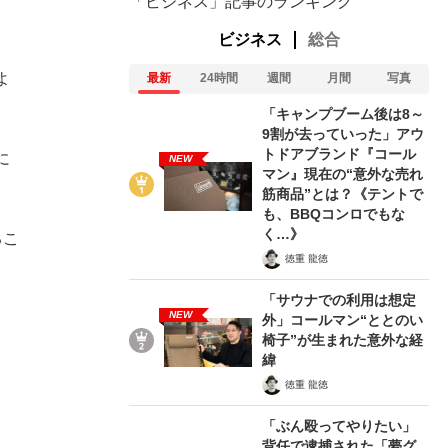
「ビジネス」記事のランキング
ビジネス
総合
よ
最新
24時間
週間
月間
写真
「キャンプブーム後は8～
9割が去っていった」アウ
トドアブランド『コール
に
NEW
マン』現在の“意外な売れ
筋商品”とは？《テントで
も、BBQコンロでもな
く…》
るこ
徳重 龍徳
「サウナでの利用は想定
NEW
外」コールマン“ととのい
椅子”が生まれた意外な経
緯
徳重 龍徳
「ぶん殴ってやりたい」
背任で逮捕された「夢グ