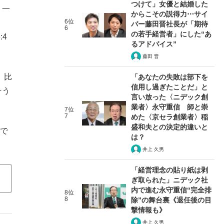
つけて」女優と結婚した
、一
からこその説得力⋯サイ
6位
バー藤田晋社長が「期待
6
の若手経営者」にした“あ
4
るアドバイス”
藤田 晋
、比
「あなたの失敗は部下を
信用し過ぎたことだ」と
そう
言い放った〈ニデック創
業者〉永守重信 師と崇
7位
7
めた〈京セラ創業者〉稲
盛和夫との決定的違いと
4で
は？
井上 久男
「経営理念の貼り紙は剥
ぎ取られた」ニデック社
内で進む永守重信“完全排
8位
8
除”の舞台裏《退任後の目
撃情報も》
井上 久男