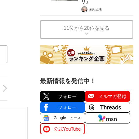
リ」
保阪 正康
11位から20位を見る
最新情報を発信中！
フォロー
メルマガ登録
フォロー
Googleニュース
公式YouTube