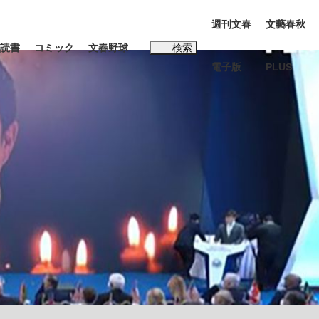
週刊文春
文藝春秋
読書
コミック
文春野球
検索
電子版
PLUS
インタビュー
読書
#松田聖子
多くてもいい」時価総額が一時トヨタ超え...
K-POPアイドルたち