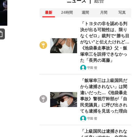
ニュース
総合
最新
24時間
週間
月間
写真
「トヨタの非を認める判
決が出る可能性は、限り
なくゼロ」裁判で“勝ち目
がない”と伝えたけれど…
《池袋暴走事故》父・飯
塚幸三を説得できなかっ
た「長男の葛藤」
守田 哲
「飯塚幸三は上級国民だ
から逮捕されない」は間
違いだった…《池袋暴走
事故》警視庁幹部が「自
民党議員」に呼び出され
ても逮捕を見送った理由
守田 哲
「上級国民は逮捕されな