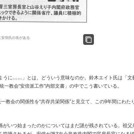
に安倍氏の名がある
ように……」とは、どういう意味なのか。鈴木エイト氏は「文
「統一教会“安倍派工作”内部文書」の中でこう書いている。
一教会の関係性を“共存共栄関係”と見立て、この9年間にわた
係がいつ始まったのかについてはまだ謎が残されている。祖父
く指摘されるが、安倍が第3次小泉改造内閣で官房長官になる