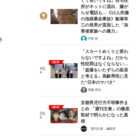
くて良いですね」自宅住
所がネットに流出、嫌が
らせ電話も…《12人死傷
の池袋暴走事故》飯塚幸
三の長男が直面した「加
害者家族への暴力」
守田 哲
き
「スカートめくりと変わ
らないですよね」だから
NEW
性犯罪はなくならない…
4位
「盗撮をいたずらの延長
4
と考える」高齢男性に見
た“日本のヤバさ”
斉藤 章佳
京都男児行方不明事件ま
NEW
とめ 「週刊文春」の徹底
5位
取材で明らかになった真
5
相
「週刊文春」編集部