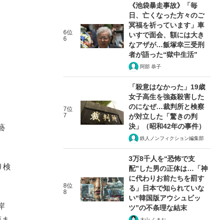
《池袋暴走事故》「毎
日、亡くなった方々のご
冥福を祈っています」車
6位
いすで面会、額には大き
6
なアザが…飯塚幸三受刑
者が語った“獄中生活”
阿部 恭子
「殺意はなかった」19歳
女子高生を強姦殺害した
のになぜ…裁判所と検察
7位
7
が対立した「驚きの判
決」（昭和42年の事件）
藝
鉄人ノンフィクション編集部
3万8千人を“恐怖で支
り検
配”した男の正体は…「神
に代わりお前たちを罰す
8位
る」日本で知られていな
8
い“韓国版アウシュビッ
岸
ツ”の不条理な結末
頃ま
大山 くまお