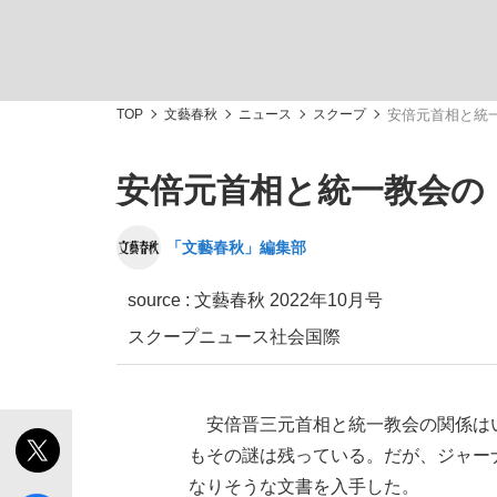
TOP
文藝春秋
ニュース
スクープ
安倍元首相と統
安倍元首相と統一教会の
私のあのとき、私のいま
「文藝春秋」編集部
source :
文藝春秋 2022年10月号
スクープ
ニュース
社会
国際
安倍晋三元首相と統一教会の関係はい
もその謎は残っている。だが、ジャー
キングの誕生を、目撃せよ。
なりそうな文書を入手した。