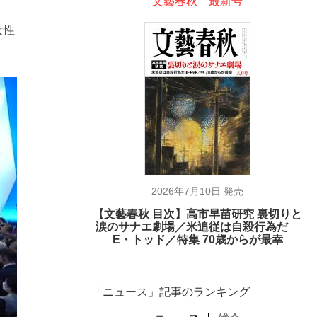
文藝春秋 最新号
女性
2026年7月10日 発売
【文藝春秋 目次】高市早苗研究 裏切りと
涙のサナエ劇場／米追従は自殺行為だ
E・トッド／特集 70歳からが最幸
在記》RM→渋谷で飲み会、JIN→伊豆の...
「ニュース」記事のランキング