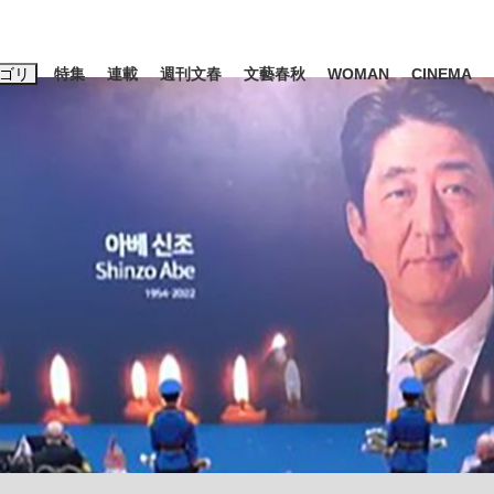
ゴリ
特集
連載
週刊文春
文藝春秋
WOMAN
CINEMA
キーワード入力
ス
エンタメ
ライフ
ビジネス
ーワードタグ一覧
山凌輝
#高市早苗
#後藤真希
#森岡毅
#城彰二
#内田有紀
#亀和田武
大罪』弁護士が明かすトク...
「キオクシアの投資の桁は一つ
日本生まれの