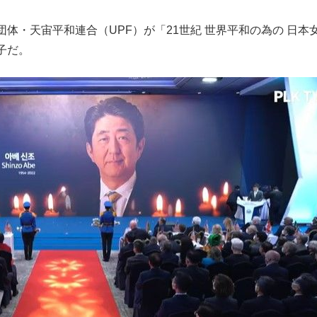
もっと見る
・天宙平和連合（UPF）が「21世紀 世界平和の為の 日本
子だ。
が鹿児島で3月に死去し...
照ノ富士に激怒され...
《BTS厳戒トーキョー滞
もっと見る