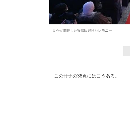
UPFが開催した安倍氏追悼セレモニー
この冊子の38頁にはこうある。