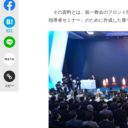
その資料とは、統一教会のフロント団体
指導者セミナー」のために作成した冊
531
【独自】昭和の大女優・小川真由美（享年86）
コピー
《VIVANT》頼れる相棒・ドラムが認めた“