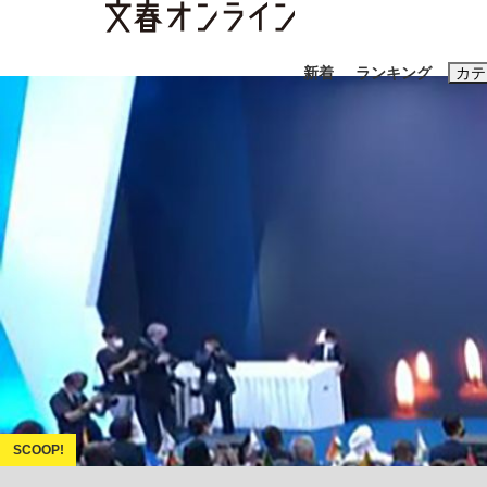
新着
ランキング
カテ
スクープ
ニュー
おすすめのキ
#藤田晋
#三
#玉木雄一郎
「善か悪かはどちらでもいい」リアル『九条の
終戦から81年