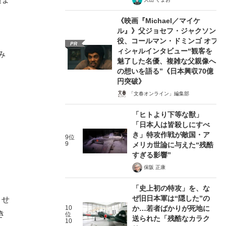
《映画『Michael／マイケ
ル』》父ジョセフ・ジャクソン
役、コールマン・ドミンゴ オフ
PR
ィシャルインタビュー“観客を
み
魅了した名優、複雑な父親像へ
の想いを語る”《日本興収70億
円突破》
「文春オンライン」編集部
「ヒトより下等な獣」
「日本人は皆殺しにすべ
き」特攻作戦が敵国・ア
9位
9
メリカ世論に与えた“残酷
すぎる影響”
保阪 正康
「史上初の特攻」を、な
ぜ旧日本軍は“隠した”の
させ
10
か…若者ばかりが死地に
き
位
送られた「残酷なカラク
10