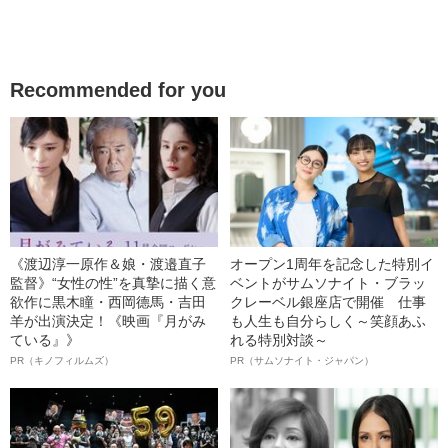
Recommended for you
《渡辺淳一原作＆娘・渡邉直子
オープン1周年を記念した特別イ
監督》“女性の性”を真摯に描く意
ベントがサムソナイト・ブラッ
欲作に黒木瞳・西岡德馬・吉田
クレーベル銀座店で開催 仕事
羊が出演決定！《映画『月がみ
も人生も自分らしく～笑顔あふ
ている』》
れる特別対談～
PR（キノフィルムズ）
PR（サムソナイト・ジャパン）