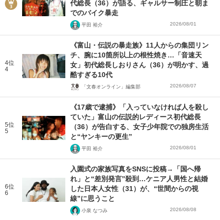
代総長（36）が語る、ギャルサー制圧と朝ま
でのバイク暴走
2026/08/01
平田 裕介
《富山・伝説の暴走族》11人からの集団リン
チ、腕に10箇所以上の根性焼き…「音速天
4位
女」初代総長しおりさん（36）が明かす、過
4
酷すぎる10代
2026/08/07
「文春オンライン」編集部
《17歳で逮捕》「入っていなければ人を殺し
ていた」富山の伝説的レディース初代総長
5位
（36）が告白する、女子少年院での独房生活
5
と“ヤンキーの更生”
2026/08/01
平田 裕介
入園式の家族写真をSNSに投稿→「国へ帰
れ」と“差別発言”殺到…ケニア人男性と結婚
6位
した日本人女性（31）が、“世間からの視
6
線”に思うこと
2026/08/08
小泉 なつみ