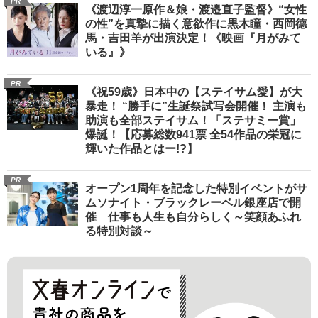
PR
《渡辺淳一原作＆娘・渡邉直子監督》“女性
の性”を真摯に描く意欲作に黒木瞳・西岡德
馬・吉田羊が出演決定！《映画『月がみて
いる』》
PR
《祝59歳》日本中の【ステイサム愛】が大
暴走！ “勝手に”生誕祭試写会開催！ 主演も
助演も全部ステイサム！「ステサミー賞」
爆誕！【応募総数941票 全54作品の栄冠に
輝いた作品とはー!?】
PR
オープン1周年を記念した特別イベントがサ
ムソナイト・ブラックレーベル銀座店で開
催 仕事も人生も自分らしく～笑顔あふれ
る特別対談～