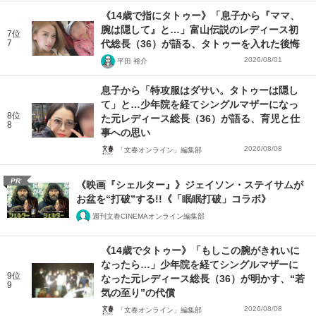
《14歳で指にタトゥー》「息子から『ママ、
腕は隠して』と…」富山伝説のレディース初
7位
7
代総長（36）が語る、タトゥーを入れた後悔
2026/08/01
平田 裕介
息子から「特攻服はダサい。タトゥーは隠し
て」と…少年院を経てシングルマザーになっ
8位
た元レディース総長（36）が語る、育児と仕
8
事への思い
2026/08/08
「文春オンライン」編集部
PR
《映画『シェルター』》ジェイソン・ステイサムが
お盆を“打破”する!!《「眠眠打破」コラボ》
週刊文春CINEMAオンライン編集部
《14歳でタトゥー》「もしこの腕がきれいに
なったら…」少年院を経てシングルマザーに
9位
なった元レディース総長（36）が明かす、“若
9
気の至り”の代償
2026/08/08
「文春オンライン」編集部