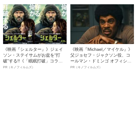
る、“ウィッグのスペシャリス
ト”が生み出した徹底ケアとは
《映画『シェルター』》ジェイ
《映画『Michael／マイケル』》
ソン・ステイサムがお盆を“打
父ジョセフ・ジャクソン役、コ
破”する!!《「眠眠打破」コラ
ールマン・ドミンゴ オフィシャ
ボ》
ルインタビュー“観客を魅了した
PR（キノフィルムズ）
PR（キノフィルムズ）
名優、複雑な父親像への想いを
語る”《日本興収70億円突破》