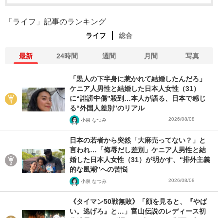
「ライフ」記事のランキング
ライフ
総合
最新
24時間
週間
月間
写真
「黒人の下半身に惹かれて結婚したんだろ」
ケニア人男性と結婚した日本人女性（31）
に“誹謗中傷”殺到…本人が語る、日本で感じ
る“外国人差別”のリアル
2026/08/08
小泉 なつみ
日本の若者から突然「大麻売ってない？」と
言われ…「侮辱だし差別」ケニア人男性と結
婚した日本人女性（31）が明かす、“排外主義
的な風潮”への苦悩
2026/08/08
小泉 なつみ
《タイマン50戦無敗》「顔を見ると、『やば
い。逃げろ』と…」富山伝説のレディース初