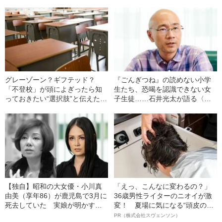
け落ちているもの
どもの何が摘まれてしまうの
か？
グレーゾーン？ギフテッド？
『ごんぎつね』の読めない小学
「不登校」が頭によぎったら知
生たち、恐喝を認識できない女
っておきたい“選択肢”と伝えた
子生徒……石井光太が語る〈い
い“大切な言葉”
ま学校で起こっている〉国語力
崩壊の惨状
【独自】昭和の大女優・小川真
「えっ、こんなに変わるの？」
由美（享年86）が鹿児島で3月に
36歳男性ライターのニオイが激
死去していた 実娘が明かす
変！ 夏場に気になる“頭皮のニ
「毒母」の素顔と空白の晩年
オイ”や“ベタつき”を解消す
PR（株式会社スヴェンソン）