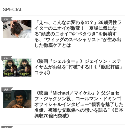
SPECIAL
PR
「えっ、こんなに変わるの？」36歳男性ラ
イターのニオイが激変！ 夏場に気にな
る“頭皮のニオイ”や“ベタつき”を解消す
る、“ウィッグのスペシャリスト”が生み出
した徹底ケアとは
PR
《映画『シェルター』》ジェイソン・ステ
イサムがお盆を“打破”する!!《「眠眠打破」
コラボ》
PR
《映画『Michael／マイケル』》父ジョセ
フ・ジャクソン役、コールマン・ドミンゴ
オフィシャルインタビュー“観客を魅了した
名優、複雑な父親像への想いを語る”《日本
興収70億円突破》