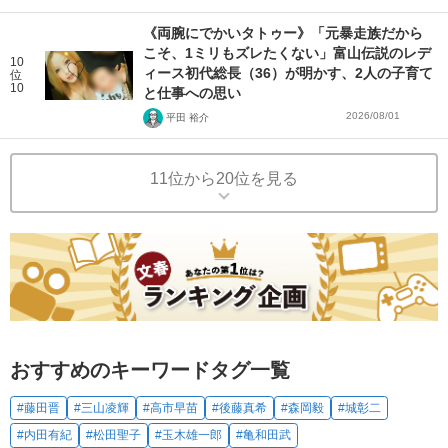
《両腕にでかいタトゥー》「元暴走族だから
こそ、1ミリもズレたくない」富山伝説のレデ
10
ィース初代総長（36）が明かす、2人の子育て
位
10
と仕事への思い
2026/08/01
平田 裕介
11位から20位を見る
おすすめのキーワードタグ一覧
#藤田晋
#三山凌輝
#高市早苗
#後藤真希
#森岡毅
#城彰二
#内田有紀
#松田聖子
#玉木雄一郎
#亀和田武