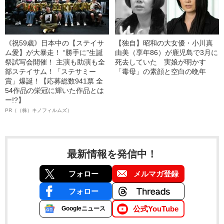
《祝59歳》日本中の【ステイサ
【独自】昭和の大女優・小川真
ム愛】が大暴走！ “勝手に”生誕
由美（享年86）が鹿児島で3月に
祭試写会開催！ 主演も助演も全
死去していた 実娘が明かす
部ステイサム！「ステサミー
「毒母」の素顔と空白の晩年
賞」爆誕！【応募総数941票 全
54作品の栄冠に輝いた作品とは
ー!?】
PR（（株）キノフィルムズ）
最新情報を発信中！
フォロー
メルマガ登録
フォロー
公式YouTube
Googleニュース