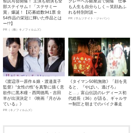
祭試写会開催！ 主演も助演も全
クレーベル銀座店で開催 仕事
部ステイサム！「ステサミー
も人生も自分らしく～笑顔あふ
賞」爆誕！【応募総数941票 全
れる特別対談～
54作品の栄冠に輝いた作品とは
PR（サムソナイト・ジャパン）
ー!?】
PR（（株）キノフィルムズ）
《渡辺淳一原作＆娘・渡邉直子
《タイマン50戦無敗》「顔を見
監督》“女性の性”を真摯に描く意
ると、『やばい。逃げろ』
欲作に黒木瞳・西岡德馬・吉田
と…」富山伝説のレディース初
羊が出演決定！《映画『月がみ
代総長（36）が語る、ギャルサ
ている』》
ー制圧と朝までのバイク暴走
PR（キノフィルムズ）