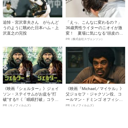
追悼・宮沢章夫さん がらんど
「えっ、こんなに変わるの？」
うのように眺めた日本ハム・上
36歳男性ライターのニオイが激
沢直之の完投
変！ 夏場に気になる“頭皮のニ
オイ”や“ベタつき”を解消す
PR（株式会社スヴェンソン）
る、“ウィッグのスペシャリス
ト”が生み出した徹底ケアとは
《映画『シェルター』》ジェイ
《映画『Michael／マイケル』》
ソン・ステイサムがお盆を“打
父ジョセフ・ジャクソン役、コ
破”する!!《「眠眠打破」コラ
ールマン・ドミンゴ オフィシャ
ボ》
ルインタビュー“観客を魅了した
PR（キノフィルムズ）
PR（キノフィルムズ）
名優、複雑な父親像への想いを
語る”《日本興収70億円突破》