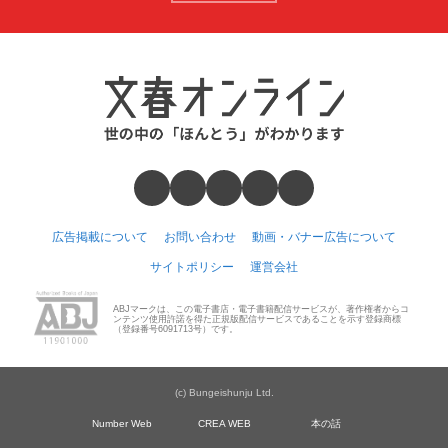
広告掲載について
お問い合わせ
動画・バナー広告について
サイトポリシー
運営会社
ABJマークは、この電子書店・電子書籍配信サービスが、著作権者からコ
ンテンツ使用許諾を得た正規版配信サービスであることを示す登録商標
（登録番号6091713号）です。
(c) Bungeishunju Ltd.
Number Web
CREA WEB
本の話