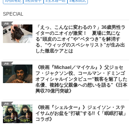
#内田有紀
#松田聖子
#玉木雄一郎
#亀和田武
SPECIAL
PR
「えっ、こんなに変わるの？」36歳男性ラ
イターのニオイが激変！ 夏場に気にな
る“頭皮のニオイ”や“ベタつき”を解消す
る、“ウィッグのスペシャリスト”が生み出
した徹底ケアとは
PR
《映画『Michael／マイケル』》父ジョセ
フ・ジャクソン役、コールマン・ドミンゴ
オフィシャルインタビュー“観客を魅了した
名優、複雑な父親像への想いを語る”《日本
興収70億円突破》
PR
《映画『シェルター』》ジェイソン・ステ
イサムがお盆を“打破”する!!《「眠眠打破」
コラボ》