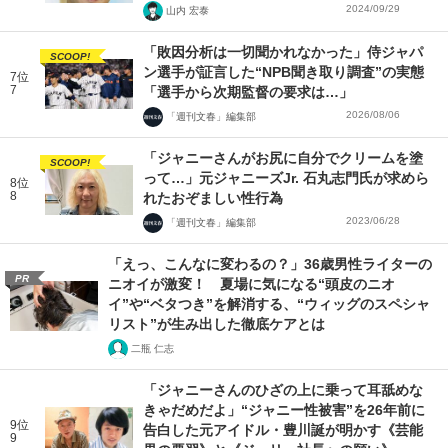
2024/09/29
山内 宏泰
「敗因分析は一切聞かれなかった」侍ジャパ
SCOOP!
ン選手が証言した“NPB聞き取り調査”の実態
7位
7
「選手から次期監督の要求は…」
2026/08/06
「週刊文春」編集部
「ジャニーさんがお尻に自分でクリームを塗
SCOOP!
って…」元ジャニーズJr. 石丸志門氏が求めら
8位
8
れたおぞましい性行為
2023/06/28
「週刊文春」編集部
「えっ、こんなに変わるの？」36歳男性ライターの
PR
ニオイが激変！ 夏場に気になる“頭皮のニオ
イ”や“ベタつき”を解消する、“ウィッグのスペシャ
リスト”が生み出した徹底ケアとは
二瓶 仁志
「ジャニーさんのひざの上に乗って耳舐めな
きゃだめだよ」“ジャニー性被害”を26年前に
9位
告白した元アイドル・豊川誕が明かす《芸能
9