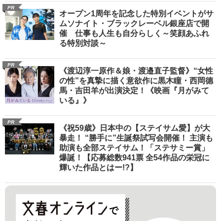
PR
オープン1周年を記念した特別イベントがサ
ムソナイト・ブラックレーベル銀座店で開
催 仕事も人生も自分らしく～笑顔あふれ
る特別対談～
PR
《渡辺淳一原作＆娘・渡邉直子監督》“女性
の性”を真摯に描く意欲作に黒木瞳・西岡德
馬・吉田羊が出演決定！《映画『月がみて
いる』》
PR
《祝59歳》日本中の【ステイサム愛】が大
暴走！ “勝手に”生誕祭試写会開催！ 主演も
助演も全部ステイサム！「ステサミー賞」
爆誕！【応募総数941票 全54作品の栄冠に
輝いた作品とはー!?】