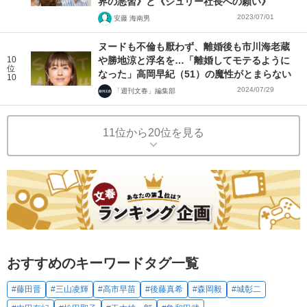
界の悪習》と《ジュリー社長への願い》
2023/07/01
安藤 海南男
ヌードも不倫も厭わず、離婚後も市川海老蔵
10
や勝地涼と浮名を…「離婚してモテるように
位
なった」高岡早紀（51）の魔性がとまらない
10
2024/07/29
「週刊文春」編集部
11位から20位を見る
おすすめのキーワードタグ一覧
#藤田晋
#三山凌輝
#高市早苗
#後藤真希
#森岡毅
#城彰二