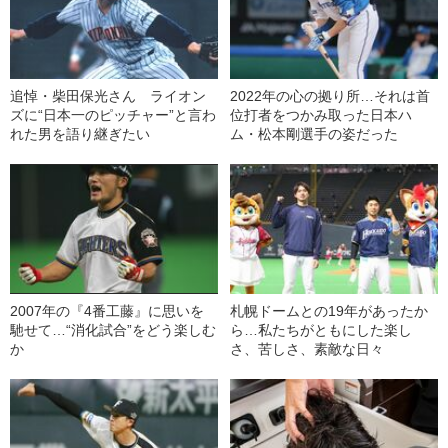
追悼・柴田保光さん ライオン
2022年の心の拠り所…それは首
ズに“日本一のピッチャー”と言わ
位打者をつかみ取った日本ハ
れた男を語り継ぎたい
ム・松本剛選手の姿だった
2007年の『4番工藤』に思いを
札幌ドームとの19年があったか
馳せて…“消化試合”をどう楽しむ
ら…私たちがともにした楽し
か
さ、苦しさ、素敵な日々