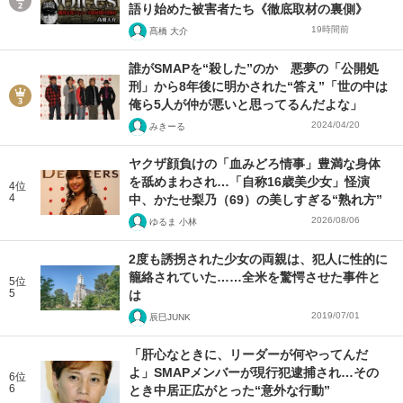
語り始めた被害者たち《徹底取材の裏側》
19時間前
髙橋 大介
誰がSMAPを“殺した”のか 悪夢の「公開処
刑」から8年後に明かされた“答え”「世の中は
俺ら5人が仲が悪いと思ってるんだよな」
2024/04/20
みきーる
ヤクザ顔負けの「血みどろ情事」豊満な身体
を舐めまわされ…「自称16歳美少女」怪演
4位
4
中、かたせ梨乃（69）の美しすぎる“熟れ方”
2026/08/06
ゆるま 小林
2度も誘拐された少女の両親は、犯人に性的に
籠絡されていた……全米を驚愕させた事件と
5位
5
は
2019/07/01
辰巳JUNK
「肝心なときに、リーダーが何やってんだ
よ」SMAPメンバーが現行犯逮捕され…その
6位
6
とき中居正広がとった“意外な行動”