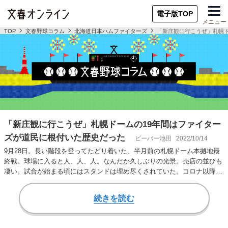
電子版TOP
メニュー
TOP
文春野球コラム
北海道日本ハムファイターズ
「新庄観に行こうぜ」札幌ド
「新庄観に行こうぜ」札幌ドームの19年間はファイター
ズが道民に根付いた歴史だった
ビーバー池田
2022/10/14
9月28日。長い階段を登ってたどり着いた、半月前の札幌ドーム本拠地最
終戦。球場に入ると人、人、人。なんだか久しぶりの光景。売店の並びも
凄い。試合が始まる頃にはスタンドは埋め尽くされていた。コロナ以降は
ほとんど見られ…
続きを読む