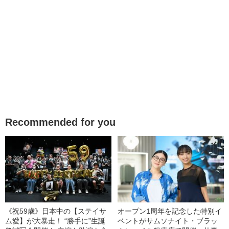
Recommended for you
《祝59歳》日本中の【ステイサ
オープン1周年を記念した特別イ
ム愛】が大暴走！ “勝手に”生誕
ベントがサムソナイト・ブラッ