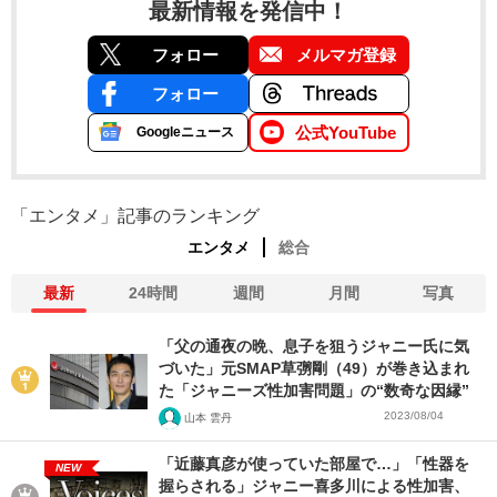
最新情報を発信中！
フォロー
メルマガ登録
フォロー
公式YouTube
Googleニュース
「エンタメ」記事のランキング
エンタメ
総合
最新
24時間
週間
月間
写真
「父の通夜の晩、息子を狙うジャニー氏に気
づいた」元SMAP草彅剛（49）が巻き込まれ
た「ジャニーズ性加害問題」の“数奇な因縁”
2023/08/04
山本 雲丹
「近藤真彦が使っていた部屋で…」「性器を
NEW
握らされる」ジャニー喜多川による性加害、