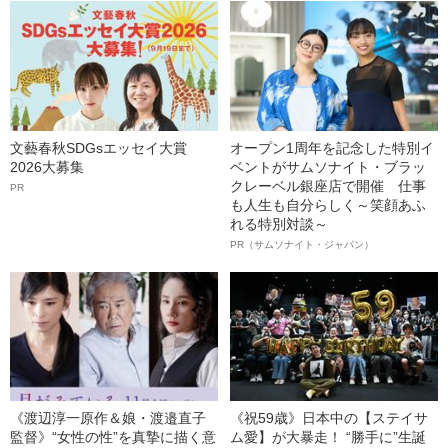
文藝春秋SDGsエッセイ大賞
オープン1周年を記念した特別イ
2026大募集
ベントがサムソナイト・ブラッ
クレーベル銀座店で開催 仕事
PR
も人生も自分らしく～笑顔あふ
れる特別対談～
PR（サムソナイト・ジャパン）
《渡辺淳一原作＆娘・渡邉直子
《祝59歳》日本中の【ステイサ
監督》“女性の性”を真摯に描く意
ム愛】が大暴走！ “勝手に”生誕