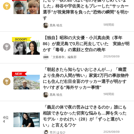
した」柿谷や宇佐美ともプレーした“サッカー
選手”が視覚障害を負った“恐怖の瞬間”を明か
す
5時間前
黒島 暁生
【独自】昭和の大女優・小川真由美（享年
SCOOP!
86）が鹿児島で3月に死去していた 実娘が明
かす「毒母」の素顔と空白の晩年
2026/08/09
「文藝春秋」編集部
「朝起きたら知らないおじさんが…」「幽霊
NEW
より生身の人間が怖い」家賃2万円の事故物件
にも住んだ右目全盲のサッカー選手が明かす
ヤバすぎる“海外サッカー事情”
5時間前
黒島 暁生
「義足の体で夜の営みはできるのか」誰にも
相談できなかった切実な悩みも…脚を失った
4位
モデル・かわけい（28）が「ずっと運がい
4
い」と言えるワケ
2026/08/09
市川 はるひ