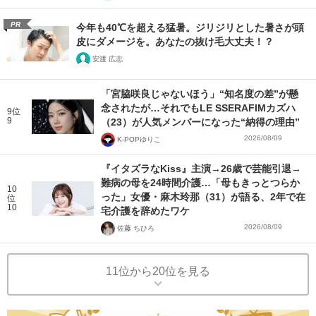
PR
今年も40℃を超える猛暑。ジリジリとした暑さが頭
皮にダメージを。あなたの抜け毛大丈夫！？
安渡 広志
「宮脇咲良じゃないほう」“知名度の差”が懸
念されたが…それでもLE SSERAFIMカズハ
9位
9
（23）が人気メンバーになった“納得の理由”
2026/08/09
K-POPゆりこ
『イタズラなKiss』主演→26歳で芸能引退→
難病の母を24時間介護…「母もきっとつらか
10
った」女優・麻木玲那（31）が語る、2年で在
位
10
宅介護を辞めたワケ
2026/08/09
佐藤 ちひろ
11位から20位を見る