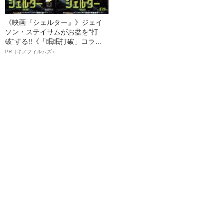
《映画『シェルター』》ジェイ
ソン・ステイサムがお盆を“打
破”する!!《「眠眠打破」コラ
ボ》
PR（キノフィルムズ）