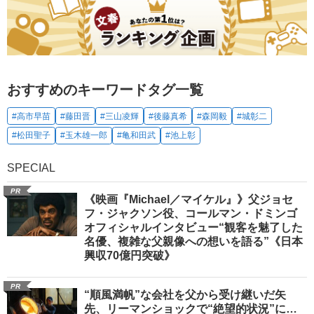
おすすめのキーワードタグ一覧
#高市早苗
#藤田晋
#三山凌輝
#後藤真希
#森岡毅
#城彰二
#松田聖子
#玉木雄一郎
#亀和田武
#池上彰
SPECIAL
PR
《映画『Michael／マイケル』》父ジョセ
フ・ジャクソン役、コールマン・ドミンゴ
オフィシャルインタビュー“観客を魅了した
名優、複雑な父親像への想いを語る”《日本
興収70億円突破》
PR
“順風満帆”な会社を父から受け継いだ矢
先、リーマンショックで“絶望的状況”に…