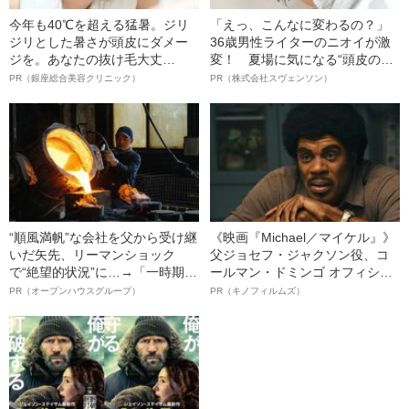
今年も40℃を超える猛暑。ジリ
「えっ、こんなに変わるの？」
ジリとした暑さが頭皮にダメー
36歳男性ライターのニオイが激
ジを。あなたの抜け毛大丈
変！ 夏場に気になる“頭皮のニ
夫！？
オイ”や“ベタつき”を解消す
PR（銀座総合美容クリニック）
PR（株式会社スヴェンソン）
る、“ウィッグのスペシャリス
ト”が生み出した徹底ケアとは
“順風満帆”な会社を父から受け継
《映画『Michael／マイケル』》
いだ矢先、リーマンショック
父ジョセフ・ジャクソン役、コ
で“絶望的状況”に…→「一時期は
ールマン・ドミンゴ オフィシャ
納品3年待ち」のヒット商品を生
ルインタビュー“観客を魅了した
PR（オープンハウスグループ）
PR（キノフィルムズ）
んで危機を脱した四代目社長が
名優、複雑な父親像への想いを
明かす、“逆転の戦術”
語る”《日本興収70億円突破》