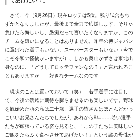
てあげたい！」
さて、今（9月26日）現在ロッテは5位。残り試合もわ
ずかとなりましたが、最後まで全力で応援します。そりゃ
負けたら悔しいし、愚痴だって言いたくなりますが、この
チームを嫌いになることはありません。昨年の侍ジャパン
に選ばれた選手もいない、スーパースターもいない（今で
こそ令和の怪物がいますが）、しかも奥山かずさは東北出
身なのに、「どうしてロッテファンなの？」と言われるこ
ともありますが……好きなチームなのです！
現状のことは置いておいて（笑）、若手選手に注目し
て、今後の活躍に期待を膨らませるのも楽しいです。野球
を観始めた頃の私は二十歳、選手の皆さんはほとんどかっ
こいいお兄さんたちでしたが、あれから8年……若い選手
たちが頑張っている姿を見ると、「この子たちに美味しい
ご飯をたらふく食べさせてあげたい！」という謎の母性が