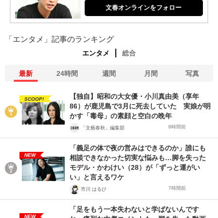
文春オンラインをフォロー
「エンタメ」記事のランキング
エンタメ
総合
最新
24時間
週間
月間
写真
【独自】昭和の大女優・小川真由美（享年
SCOOP!
86）が鹿児島で3月に死去していた 実娘が明
かす「毒母」の素顔と空白の晩年
8時間前
「文藝春秋」編集部
「義足の体で夜の営みはできるのか」誰にも
NEW
相談できなかった切実な悩みも…脚を失った
モデル・かわけい（28）が「ずっと運がい
い」と言えるワケ
7時間前
市川 はるひ
「足をもう一本失わないと学ばないんです
NEW