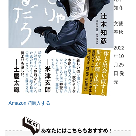
知彦
文藝
春秋
2022
年10
月25
日 発
売
Amazonで購入する