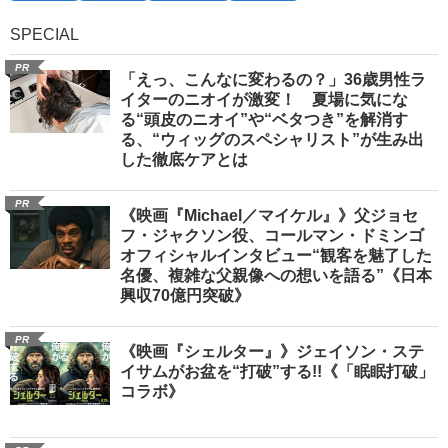
SPECIAL
PR
「えっ、こんなに変わるの？」36歳男性ラ
イターのニオイが激変！ 夏場に気にな
る“頭皮のニオイ”や“ベタつき”を解消す
る、“ウィッグのスペシャリスト”が生み出
した徹底ケアとは
PR
《映画『Michael／マイケル』》父ジョセ
フ・ジャクソン役、コールマン・ドミンゴ
オフィシャルインタビュー“観客を魅了した
名優、複雑な父親像への想いを語る”《日本
興収70億円突破》
PR
《映画『シェルター』》ジェイソン・ステ
イサムがお盆を“打破”する!!《「眠眠打破」
コラボ》