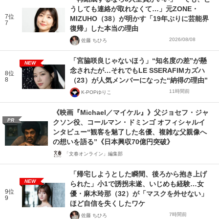
うしても連絡が取れなくて…」元ZONE・
7位
MIZUHO（38）が明かす「19年ぶりに芸能界
7
復帰」した本当の理由
2026/08/08
佐藤 ちひろ
「宮脇咲良じゃないほう」“知名度の差”が懸
NEW
念されたが…それでもLE SSERAFIMカズハ
8位
8
（23）が人気メンバーになった“納得の理由”
11時間前
K-POPゆりこ
《映画『Michael／マイケル』》父ジョセフ・ジャ
PR
クソン役、コールマン・ドミンゴ オフィシャルイ
ンタビュー“観客を魅了した名優、複雑な父親像へ
の想いを語る”《日本興収70億円突破》
「文春オンライン」編集部
「帰宅しようとした瞬間、後ろから抱き上げ
NEW
られた」小1で誘拐未遂、いじめも経験…女
9位
優・麻木玲那（32）が「マスクを外せない」
9
ほど自信を失くしたワケ
7時間前
佐藤 ちひろ