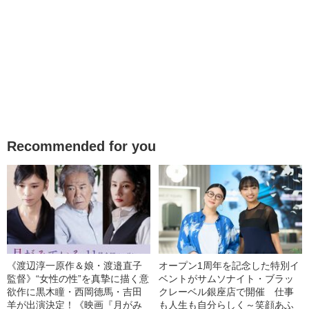
Recommended for you
《渡辺淳一原作＆娘・渡邉直子
オープン1周年を記念した特別イ
監督》“女性の性”を真摯に描く意
ベントがサムソナイト・ブラッ
欲作に黒木瞳・西岡德馬・吉田
クレーベル銀座店で開催 仕事
羊が出演決定！《映画『月がみ
も人生も自分らしく～笑顔あふ