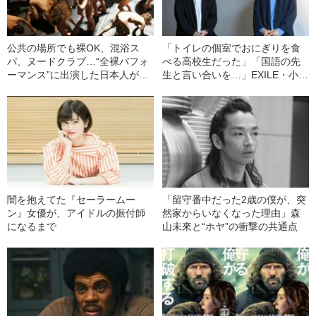
公共の場所でも裸OK、混浴ス
「トイレの個室でおにぎりを食
パ、ヌードクラブ…“全裸パフォ
べる高校生だった」「国語の先
ーマンス”に出演した日本人が語
生と言い合いを…」EXILE・小林
る「謎すぎるオランダの“裸観”」
直己が、子どもの教育に関心を
と「裸の居心地よさ」
持つ意外なワケ
闇を抱えてた『セーラームー
「留守番中だった2歳の僕が、突
ン』女優が、アイドルの振付師
然家からいなくなった理由」森
になるまで
山未來と“ホヤ”の衝撃の共通点