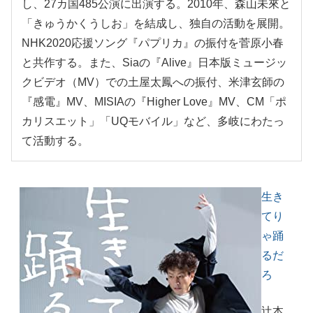
し、27カ国485公演に出演する。2010年、森山未來と
「きゅうかくうしお」を結成し、独自の活動を展開。
NHK2020応援ソング『パプリカ』の振付を菅原小春
と共作する。また、Siaの『Alive』日本版ミュージッ
クビデオ（MV）での土屋太鳳への振付、米津玄師の
『感電』MV、MISIAの『Higher Love』MV、CM「ポ
カリスエット」「UQモバイル」など、多岐にわたっ
て活動する。
生き
てり
ゃ踊
るだ
ろ
辻本