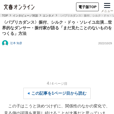
電子版TOP
メニュー
TOP
インタビュー／対談
エンタメ
〈パプリカダンス〉振付、シルク・ドゥ・
〈パプリカダンス〉振付、シルク・ドゥ・ソレイユ出演…世
界的なダンサー・振付家が語る「まだ見たことのないものを
つくる」方法
辻本 知彦
2022/10/29
4
/4
ページ目
この記事を1ページ目から読む
この子はこうと決めつけずに、関係性のなかの変化で、
見る側の認識を更新し続けることが大事だと思っていま