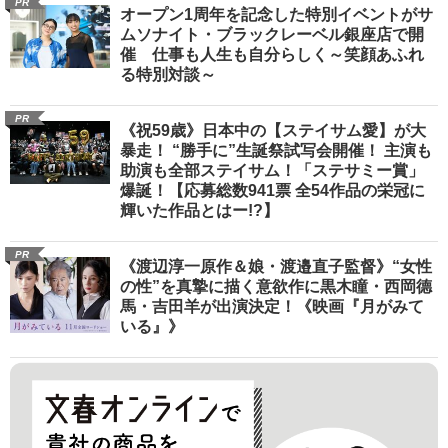
PR
オープン1周年を記念した特別イベントがサ
ムソナイト・ブラックレーベル銀座店で開
催 仕事も人生も自分らしく～笑顔あふれ
る特別対談～
PR
《祝59歳》日本中の【ステイサム愛】が大
暴走！ “勝手に”生誕祭試写会開催！ 主演も
助演も全部ステイサム！「ステサミー賞」
爆誕！【応募総数941票 全54作品の栄冠に
輝いた作品とはー!?】
PR
《渡辺淳一原作＆娘・渡邉直子監督》“女性
の性”を真摯に描く意欲作に黒木瞳・西岡德
馬・吉田羊が出演決定！《映画『月がみて
いる』》