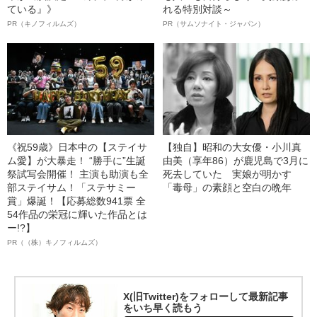
ている』》
れる特別対談～
PR（キノフィルムズ）
PR（サムソナイト・ジャパン）
《祝59歳》日本中の【ステイサ
【独自】昭和の大女優・小川真
ム愛】が大暴走！ “勝手に”生誕
由美（享年86）が鹿児島で3月に
祭試写会開催！ 主演も助演も全
死去していた 実娘が明かす
部ステイサム！「ステサミー
「毒母」の素顔と空白の晩年
賞」爆誕！【応募総数941票 全
54作品の栄冠に輝いた作品とは
ー!?】
PR（（株）キノフィルムズ）
X(旧Twitter)をフォローして最新記事
をいち早く読もう