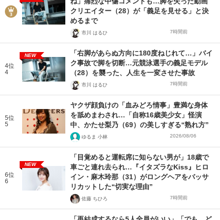
ね」痛烈な中傷コメントも…脚を失った動画
クリエイター（28）が「義足を見せる」と決
めるまで
7時間前
市川 はるひ
「右脚があらぬ方向に180度ねじれて…」バイ
NEW
ク事故で脚を切断…元競泳選手の義足モデル
4位
4
（28）を襲った、人生を一変させた事故
7時間前
市川 はるひ
ヤクザ顔負けの「血みどろ情事」豊満な身体
を舐めまわされ…「自称16歳美少女」怪演
5位
5
中、かたせ梨乃（69）の美しすぎる“熟れ方”
2026/08/06
ゆるま 小林
「目覚めると運転席に知らない男が」18歳で
NEW
車ごと連れ去られ…『イタズラなKiss』ヒロ
6位
イン・麻木玲那（31）がロングヘアをバッサ
6
リカットした“切実な理由”
7時間前
佐藤 ちひろ
「再結成するなら5人全員がいい」「でも、ど