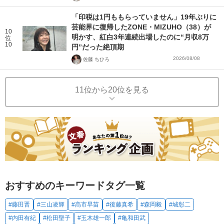
「印税は1円ももらっていません」19年ぶりに
芸能界に復帰したZONE・MIZUHO（38）が
10
明かす、紅白3年連続出場したのに“月収8万
位
10
円”だった絶頂期
2026/08/08
佐藤 ちひろ
11位から20位を見る
おすすめのキーワードタグ一覧
#藤田晋
#三山凌輝
#高市早苗
#後藤真希
#森岡毅
#城彰二
#内田有紀
#松田聖子
#玉木雄一郎
#亀和田武