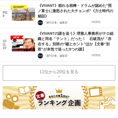
《VIVANT》頼れる相棒・ドラムが認めた“照
SCOOP!
ノ富士に激怒された大チョンボ”《力士時代の
9位
9
秘話》
1時間前
「週刊文春」編集部
《VIVANTの謎を追う》堺雅人事務所がテロ組
NEW
織と同名「テント」だった！ 石破茂が「存
10
在する」別班の“噓とホント”ほか【文春“別
位
10
班”が本気で追った9つの謎】
1時間前
「週刊文春」編集部
11位から20位を見る