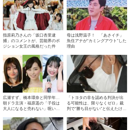
指原莉乃さんの「坂口杏里逮
母は浅野温子！ 「あさイチ」
捕」のコメントが、芸能界のポ
魚住アナが“カミングアウト”した
ジション女王の風格だった件
理由
広瀬すず、橋本環奈と同学年…
「トヨタの非を認める判決が出
朝ドラ主演・福原遥の「子役は
る可能性は、限りなくゼロ」裁
大人になると売れない」呪いが
判で“勝ち目がない”と伝えたけれ
消えたワケ
ど…《池袋暴走事故》父・飯塚
幸三を説得できなかった「長男
の葛藤」