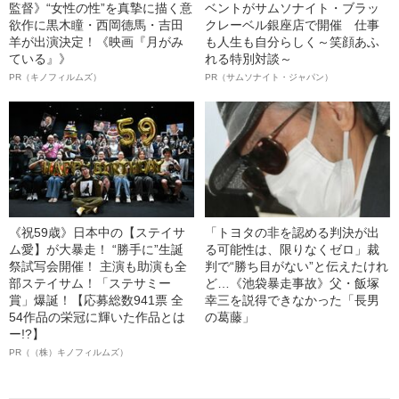
監督》“女性の性”を真摯に描く意
ベントがサムソナイト・ブラッ
欲作に黒木瞳・西岡德馬・吉田
クレーベル銀座店で開催 仕事
羊が出演決定！《映画『月がみ
も人生も自分らしく～笑顔あふ
ている』》
れる特別対談～
PR（キノフィルムズ）
PR（サムソナイト・ジャパン）
《祝59歳》日本中の【ステイサ
「トヨタの非を認める判決が出
ム愛】が大暴走！ “勝手に”生誕
る可能性は、限りなくゼロ」裁
祭試写会開催！ 主演も助演も全
判で“勝ち目がない”と伝えたけれ
部ステイサム！「ステサミー
ど…《池袋暴走事故》父・飯塚
賞」爆誕！【応募総数941票 全
幸三を説得できなかった「長男
54作品の栄冠に輝いた作品とは
の葛藤」
ー!?】
PR（（株）キノフィルムズ）