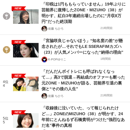
「印税は1円ももらっていません」19年ぶりに
NEW
芸能界に復帰したZONE・MIZUHO（38）が
明かす、紅白3年連続出場したのに“月収8万
円”だった絶頂期
21時間前
佐藤 ちひろ
「宮脇咲良じゃないほう」“知名度の差”が懸
NEW
念されたが…それでもLE SSERAFIMカズハ
（23）が人気メンバーになった“納得の理由”
1時間前
K-POPゆりこ
「だんだんボイトレにも呼ばれなくなっ
NEW
て…」高3で脱退→再結成のオファーも断った
4位
元ZONE・MIZUHOが語る、芸能界引退の裏
4
側と“その後の人生”
21時間前
佐藤 ちひろ
「収録後に泣いていた、って報じられたけ
NEW
ど…」ZONEのMIZUHO（38）が明かす、24
5位
年前にとんねるず石橋貴明がつけた“強烈なあ
5
だ名”事件の真相