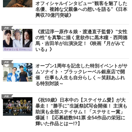
オフィシャルインタビュー“観客を魅了した
名優、複雑な父親像への想いを語る”《日本
興収70億円突破》
PR
《渡辺淳一原作＆娘・渡邉直子監督》“女性
の性”を真摯に描く意欲作に黒木瞳・西岡德
馬・吉田羊が出演決定！《映画『月がみて
いる』》
PR
オープン1周年を記念した特別イベントがサ
ムソナイト・ブラックレーベル銀座店で開
催 仕事も人生も自分らしく～笑顔あふれ
る特別対談～
PR
《祝59歳》日本中の【ステイサム愛】が大
暴走！ “勝手に”生誕祭試写会開催！ 主演も
助演も全部ステイサム！「ステサミー賞」
爆誕！【応募総数941票 全54作品の栄冠に
輝いた作品とはー!?】