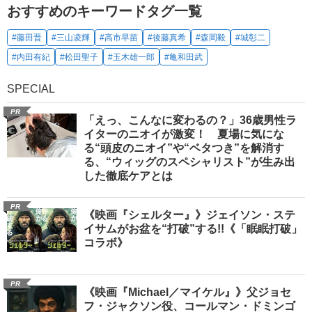
おすすめのキーワードタグ一覧
#藤田晋
#三山凌輝
#高市早苗
#後藤真希
#森岡毅
#城彰二
#内田有紀
#松田聖子
#玉木雄一郎
#亀和田武
SPECIAL
PR
「えっ、こんなに変わるの？」36歳男性ラ
イターのニオイが激変！ 夏場に気にな
る“頭皮のニオイ”や“ベタつき”を解消す
る、“ウィッグのスペシャリスト”が生み出
した徹底ケアとは
PR
《映画『シェルター』》ジェイソン・ステ
イサムがお盆を“打破”する!!《「眠眠打破」
コラボ》
PR
《映画『Michael／マイケル』》父ジョセ
フ・ジャクソン役、コールマン・ドミンゴ