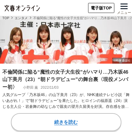
電子版TOP
メニュー
TOP
エンタメ
不倫関係に陥る“魔性の女子大生役”がハマり…乃木坂46山下美月（
不倫関係に陥る“魔性の女子大生役”がハマり…乃木坂46
山下美月（23）“朝ドラデビュー”の舞台裏〈現役メンバ
ー初〉
小野田 薫
2022/11/03
人気グループ「乃木坂46」の山下美月（23）が、NHK連続テレビ小説「舞
いあがれ！」で“朝ドラデビュー”を果たした。ヒロインの福原遥（24）演
じる主人公・岩倉舞の幼なじみで親友の望月久留美を好演。存在感を放っ
ている…
続きを読む