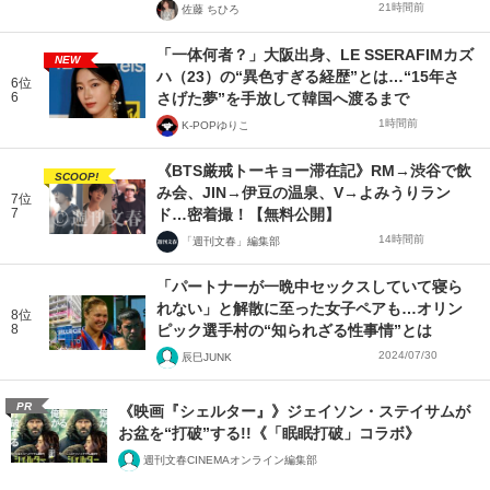
21時間前
佐藤 ちひろ
「一体何者？」大阪出身、LE SSERAFIMカズ
NEW
ハ（23）の“異色すぎる経歴”とは…“15年さ
6位
6
さげた夢”を手放して韓国へ渡るまで
1時間前
K-POPゆりこ
《BTS厳戒トーキョー滞在記》RM→渋谷で飲
SCOOP!
み会、JIN→伊豆の温泉、V→よみうりラン
7位
7
ド…密着撮！【無料公開】
14時間前
「週刊文春」編集部
「パートナーが一晩中セックスしていて寝ら
れない」と解散に至った女子ペアも…オリン
8位
8
ピック選手村の“知られざる性事情”とは
2024/07/30
辰巳JUNK
PR
《映画『シェルター』》ジェイソン・ステイサムが
お盆を“打破”する!!《「眠眠打破」コラボ》
週刊文春CINEMAオンライン編集部