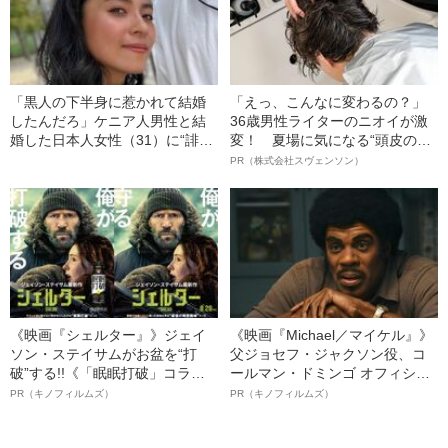
「黒人の下半身に惹かれて結婚
「えっ、こんなに変わるの？」
したんだろ」ケニア人男性と結
36歳男性ライターのニオイが激
婚した日本人女性（31）に“誹謗
変！ 夏場に気になる“頭皮のニ
中傷”殺到…本人が語る、日本で
オイ”や“ベタつき”を解消す
PR（株式会社スヴェンソン）
感じる“外国人差別”のリアル
る、“ウィッグのスペシャリス
ト”が生み出した徹底ケアとは
《映画『シェルター』》ジェイ
《映画『Michael／マイケル』》
ソン・ステイサムがお盆を“打
父ジョセフ・ジャクソン役、コ
破”する!!《「眠眠打破」コラ
ールマン・ドミンゴ オフィシャ
ボ》
ルインタビュー“観客を魅了した
PR（キノフィルムズ）
PR（キノフィルムズ）
名優、複雑な父親像への想いを
語る”《日本興収70億円突破》