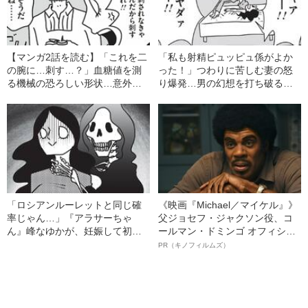
【マンガ2話を読む】「これを二
「私も射精ピュッピュ係がよか
の腕に…刺す…？」血糖値を測
った！」つわりに苦しむ妻の怒
る機械の恐ろしい形状…意外と
り爆発…男の幻想を打ち破るま
知らない“妊娠糖尿病の苦労”とは
さかの“女のホンネ”
「ロシアンルーレットと同じ確
《映画『Michael／マイケル』》
率じゃん…」『アラサーちゃ
父ジョセフ・ジャクソン役、コ
ん』峰なゆかが、妊娠して初め
ールマン・ドミンゴ オフィシャ
て知った“恐ろしい事実”
ルインタビュー“観客を魅了した
PR（キノフィルムズ）
名優、複雑な父親像への想いを
語る”《日本興収70億円突破》