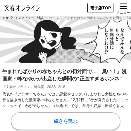
電子版TOP
メニュー
TOP
インタビュー／対談
ライフ
生まれたばかりの赤ちゃんとの初対面で…「臭
生まれたばかりの赤ちゃんとの初対面で…「臭い！」漫
画家・峰なゆかが出産した瞬間の“正直すぎるホンネ”
「文春オンライン」編集部
2022/12/18
代表作『アラサーちゃん』では、恋愛やセックスにまつわる女性たちの本
音を描き出した漫画家の峰なゆかさん。12月2日に2巻が発売されたコミッ
クエッセイ『わが子ちゃん』（扶桑社）では、自身の妊娠・出産や育児に
ついて描いて…
続きを読む