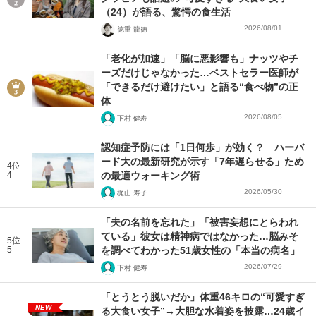
（24）が語る、驚愕の食生活
2026/08/01
徳重 龍徳
「老化が加速」「脳に悪影響も」ナッツやチ
ーズだけじゃなかった…ベストセラー医師が
「できるだけ避けたい」と語る“食べ物”の正
体
2026/08/05
下村 健寿
認知症予防には「1日何歩」が効く？ ハーバ
ード大の最新研究が示す「7年遅らせる」ため
4位
4
の最適ウォーキング術
2026/05/30
梶山 寿子
「夫の名前を忘れた」「被害妄想にとらわれ
ている」彼女は精神病ではなかった…脳みそ
5位
5
を調べてわかった51歳女性の「本当の病名」
2026/07/29
下村 健寿
「とうとう脱いだか」体重46キロの“可愛すぎ
NEW
る大食い女子”→大胆な水着姿を披露…24歳イ