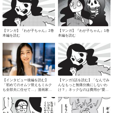
【マンガ】『わが子ちゃん』2巻
【マンガ】『わが子ちゃん』1巻
本編を読む
本編を読む
【インタビュー後編を読む】
【マンガ1話を読む】「なんでみ
「初めてのオムツ替えもミルク
んなもっと無痛分娩にしないわ
も全部夫に任せて…」漫画家・
け？」ネックなのは費用か“愛
峰なゆかが憧れの“イクウーマ
情”か…なかなか浸透しない無痛
ン”になれなかったワケ
分娩のナゾ