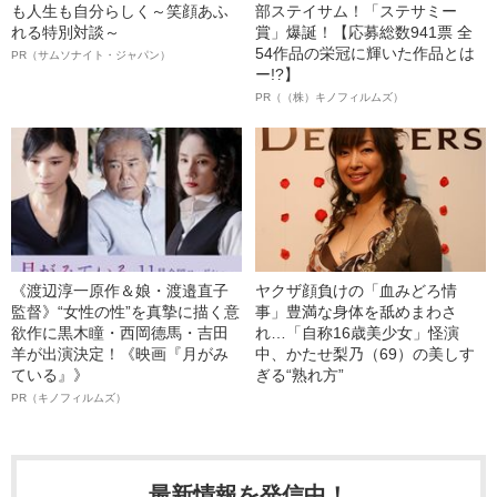
も人生も自分らしく～笑顔あふ
部ステイサム！「ステサミー
れる特別対談～
賞」爆誕！【応募総数941票 全
54作品の栄冠に輝いた作品とは
PR（サムソナイト・ジャパン）
ー!?】
PR（（株）キノフィルムズ）
《渡辺淳一原作＆娘・渡邉直子
ヤクザ顔負けの「血みどろ情
監督》“女性の性”を真摯に描く意
事」豊満な身体を舐めまわさ
欲作に黒木瞳・西岡德馬・吉田
れ…「自称16歳美少女」怪演
羊が出演決定！《映画『月がみ
中、かたせ梨乃（69）の美しす
ている』》
ぎる“熟れ方”
PR（キノフィルムズ）
最新情報を発信中！