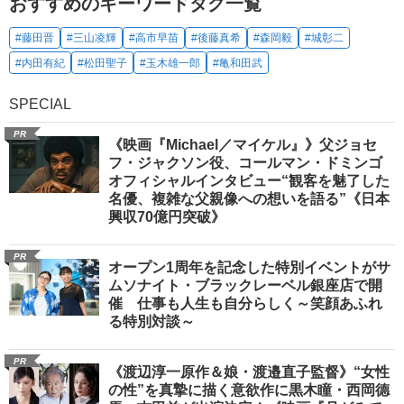
おすすめのキーワードタグ一覧
#藤田晋
#三山凌輝
#高市早苗
#後藤真希
#森岡毅
#城彰二
#内田有紀
#松田聖子
#玉木雄一郎
#亀和田武
SPECIAL
PR
《映画『Michael／マイケル』》父ジョセ
フ・ジャクソン役、コールマン・ドミンゴ
オフィシャルインタビュー“観客を魅了した
名優、複雑な父親像への想いを語る”《日本
興収70億円突破》
PR
オープン1周年を記念した特別イベントがサ
ムソナイト・ブラックレーベル銀座店で開
催 仕事も人生も自分らしく～笑顔あふれ
る特別対談～
PR
《渡辺淳一原作＆娘・渡邉直子監督》“女性
の性”を真摯に描く意欲作に黒木瞳・西岡德