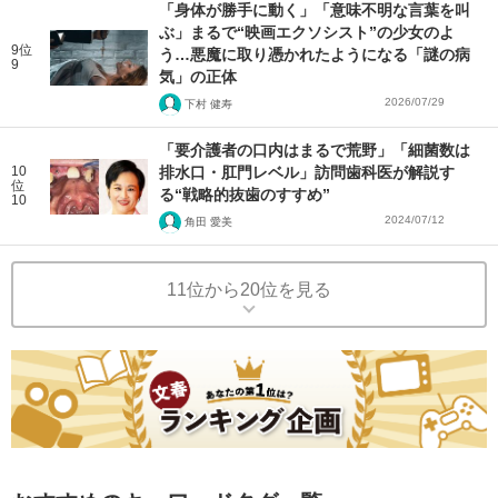
「身体が勝手に動く」「意味不明な言葉を叫
ぶ」まるで“映画エクソシスト”の少女のよ
9位
う…悪魔に取り憑かれたようになる「謎の病
9
気」の正体
2026/07/29
下村 健寿
「要介護者の口内はまるで荒野」「細菌数は
10
排水口・肛門レベル」訪問歯科医が解説す
位
る“戦略的抜歯のすすめ”
10
2024/07/12
角田 愛美
11位から20位を見る