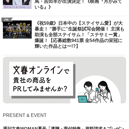
馬・吉田羊が出演決定！《映画『月がみて
いる』》
PR
《祝59歳》日本中の【ステイサム愛】が大
暴走！ “勝手に”生誕祭試写会開催！ 主演も
助演も全部ステイサム！「ステサミー賞」
爆誕！【応募総数941票 全54作品の栄冠に
輝いた作品とはー!?】
PRESENT & EVENT
週刊文春WOMAN夏号「遺贈・寄付特集」資料請求＆プレゼン