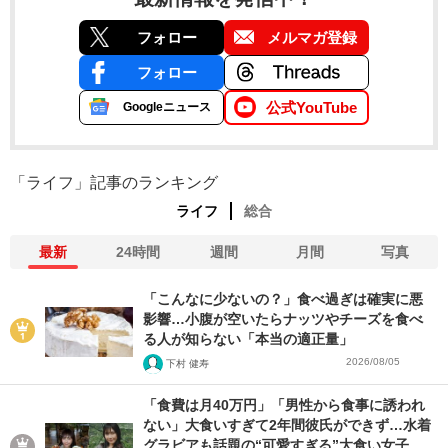
フォロー
メルマガ登録
フォロー
公式YouTube
Googleニュース
「ライフ」記事のランキング
ライフ
総合
最新
24時間
週間
月間
写真
「こんなに少ないの？」食べ過ぎは確実に悪
影響…小腹が空いたらナッツやチーズを食べ
る人が知らない「本当の適正量」
2026/08/05
下村 健寿
「食費は月40万円」「男性から食事に誘われ
ない」大食いすぎて2年間彼氏ができず…水着
グラビアも話題の“可愛すぎる”大食い女子