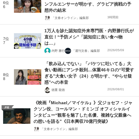
6位
ンフルエンサーが明かす、グラビア挑戦の予
6
想外の結末
3時間前
「文春オンライン」編集部
1万人を診た認知症外来専門医・内野勝行氏が
直伝！“予防メシ”「認知症に良い食べ物
7位
7
は…」
2026/05/09
内野 勝行
「週刊文春」編集部
「飲み込んでない」「バケツに吐いてる」大
食い動画にアンチ殺到…体重46キロの“可愛す
8位
ぎる”大食い女子（24）が明かす、“やらせ疑
8
惑”への本音
2026/08/01
徳重 龍徳
《映画『Michael／マイケル』》父ジョセフ・ジャ
PR
クソン役、コールマン・ドミンゴ オフィシャルイ
ンタビュー“観客を魅了した名優、複雑な父親像へ
の想いを語る”《日本興収70億円突破》
「文春オンライン」編集部