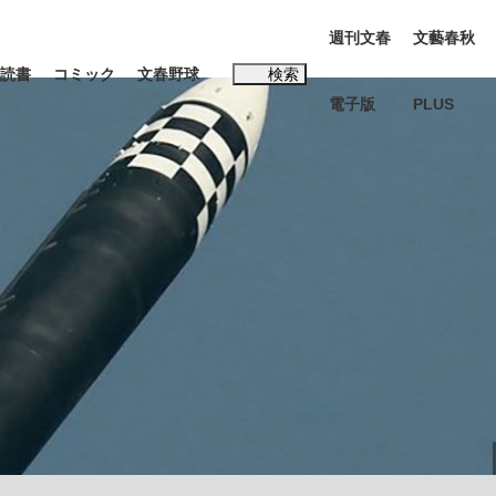
週刊文春
文藝春秋
読書
コミック
文春野球
検索
電子版
PLUS
インタビュー
読書
#松田聖子
む将棋
BC日本代表“敗戦”の真実 選手が明かす...