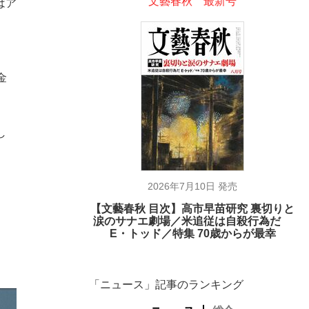
文藝春秋 最新号
はア
金
し
2026年7月10日 発売
【文藝春秋 目次】高市早苗研究 裏切りと
涙のサナエ劇場／米追従は自殺行為だ
E・トッド／特集 70歳からが最幸
「ニュース」記事のランキング