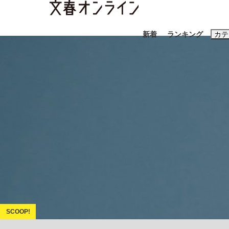
新着
ランキング
カテ
スクープ
ニュー
おすすめのキ
#藤田晋
#三
#玉木雄一郎
「90%は失敗する。でも…」本田圭佑が初め
終戦から81年