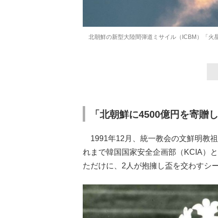
北朝鮮の新型大陸間弾道ミサイル（ICBM）「火
「北朝鮮に4500億円を寄贈
1991年12月、統一教会の文鮮明
れまで韓国国家安全企画部（KCIA
ただけに、2人が抱擁し盃を交わすシ