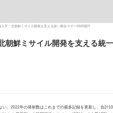
いまさら聞け
入手〉北朝鮮ミサイル開発を支える統一教会マネー4500億円
北朝鮮ミサイル開発を支える統
手が証言した“NPB聞...
「クマが悪者扱いされているの
もっと見る
カー日本代表・森保一監督...
。2022年の発射数はこれまでの最多記録を更新し、合計10