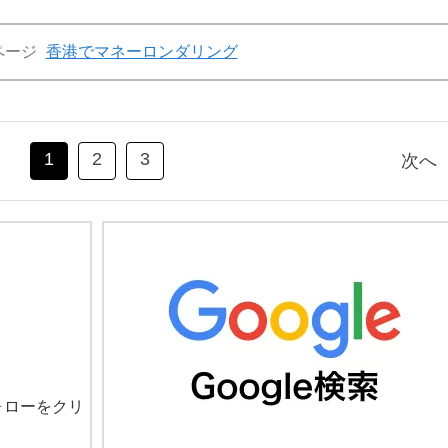
ページ
香港でマネーロンダリング
1
2
3
次へ
ォローをクリ