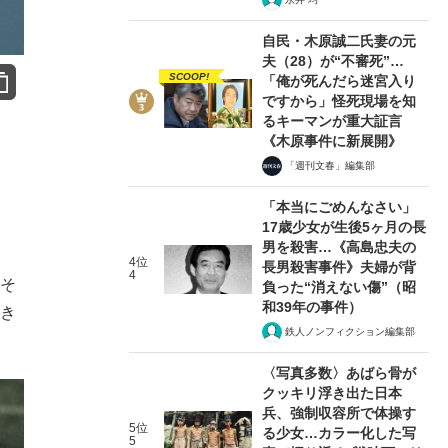
自民・木原誠二氏妻の元
夫（28）が“不審死”…
SCOOP!
「俺が死んだら迷宮入り
ですから」怪死現場を知
るキーマンが重大証言
《木原事件に新展開》
「週刊文春」編集部
「本当にごめんなさい」
17歳少女が生後5ヶ月の長
男を殺害…《高島忠夫の
4位
長男殺害事件》夫婦が背
4
はそ
負った“消えない傷”（昭
和39年の事件）
てき
鉄人ノンフィクション編集部
〈写真多数〉あばら骨が
クッキリ浮き出た日本
兵、強制収容所で体操す
5位
る少女…カラー化した写
5