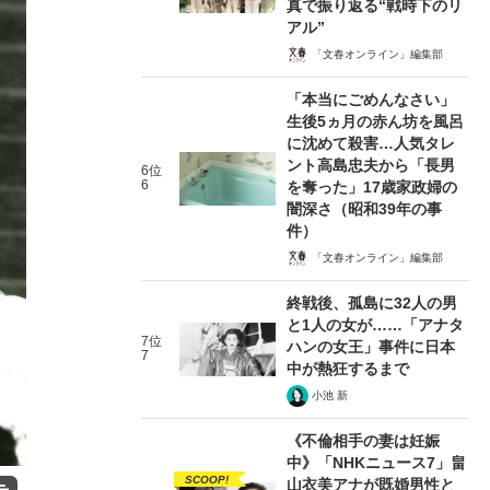
真で振り返る“戦時下のリ
アル”
「文春オンライン」編集部
「本当にごめんなさい」
生後5ヵ月の赤ん坊を風呂
に沈めて殺害…人気タレ
ント高島忠夫から「長男
6位
6
を奪った」17歳家政婦の
闇深さ（昭和39年の事
件）
「文春オンライン」編集部
終戦後、孤島に32人の男
と1人の女が……「アナタ
7位
ハンの女王」事件に日本
7
中が熱狂するまで
小池 新
《不倫相手の妻は妊娠
中》「NHKニュース7」畠
SCOOP!
山衣美アナが既婚男性と