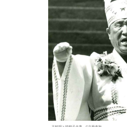
文鮮明と韓鶴子夫妻 ©文藝春秋