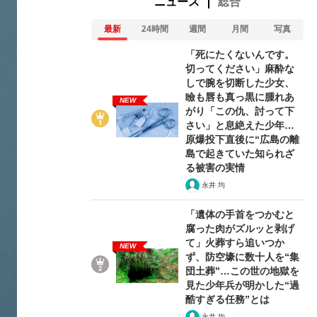
ニュース
総合
最新
24時間
週間
月間
写真
「死にたくないんです。
切ってください」麻酔な
しで腕を切断した少女、
瞼も唇も真っ黒に腫れあ
NEW
がり「この仇、討って下
さい」と息絶えた少年…
原爆投下直後に“広島の離
島で起きていた知られざ
る被害の実情
永井 均
「遺体の手首をつかむと
腐った肉がズルッと剥げ
て」火葬すら追いつか
NEW
ず、防空壕に数十人を“集
団土葬”…この世の地獄を
見た少年兵が明かした“過
酷すぎる任務”とは
永井 均