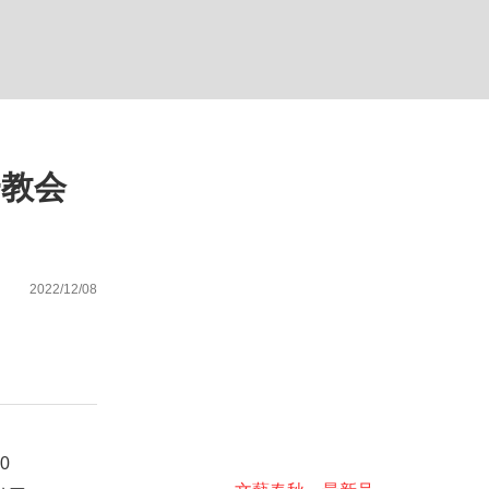
ない資産運用のすべて
一教会
が悲しい」『北の国から』倉本聰氏（91...
2022/12/08
0