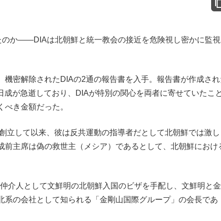
のか――DIAは北朝鮮と統一教会の接近を危険視し密かに監視
機密解除されたDIAの2通の報告書を入手。報告書が作成され
金日成が急逝しており、DIAが特別の関心を両者に寄せていたこ
くべき金額だった。
を創立して以来、彼は反共運動の指導者だとして北朝鮮では激し
成前主席は偽の救世主（メシア）であるとして、北朝鮮におけ
允が仲介人として文鮮明の北朝鮮入国のビザを手配し、文鮮明と
北系の会社として知られる「金剛山国際グループ」の会長であ