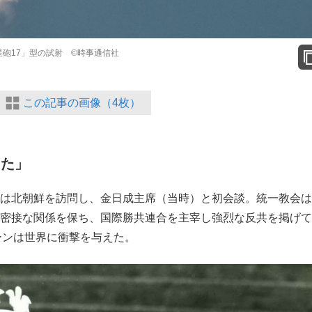
星砲17」型の試射 ©時事通信社
この記事の画像（4枚）
した」
教祖は北朝鮮を訪問し、金日成主席（当時）と初会談。統一教会
）と密接な関係を保ち、国際勝共連合を主宰し強烈な反共を掲げ
ーンは世界に衝撃を与えた。