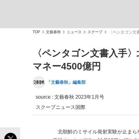
TOP
文藝春秋
ニュース
スクープ
〈ペンタゴン文書
〈ペンタゴン文書入手〉
「敗因分析は一切聞かれなかった」侍ジャパン選
キングの誕生を、目撃せよ。
マネー4500億円
「文藝春秋」編集部
source :
文藝春秋 2023年1月号
the Style
スクープ
ニュース
国際
「目標達成できなかったからと言って…」サッ
北朝鮮のミサイル発射実験が止まらない