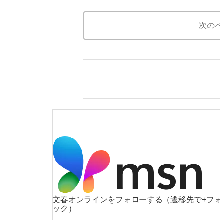
次の
文春オンラインをフォローする
（遷移先で+フ
ック）