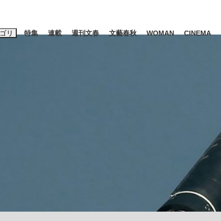
ゴリ
特集
連載
週刊文春
文藝春秋
WOMAN
CINEMA
キーワード入力
ス
エンタメ
ライフ
ビジネス
ーワードタグ一覧
山凌輝
#高市早苗
#後藤真希
#森岡毅
#城彰二
#内田有紀
観る将棋、読
#亀和田武
て明かした日本代表監督に...
「最悪の空気のまま解散」W