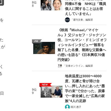
8位
同棲&不倫 NHKは「職員
8
個人に関することはお答
えしていません」
を
「週刊文春」編集部
《映画『Michael／マイケ
ル』》父ジョセフ・ジャクソン
た
役、コールマン・ドミンゴ オフ
PR
ィシャルインタビュー“観客を
とが
魅了した名優、複雑な父親像へ
の想いを語る”《日本興収70億
円突破》
「文春オンライン」編集部
く
る
地表温度は3000〜4000
度、瓦礫と骨が溶け合
NEW
い…押し入れにあった“墨
9位
字の束”で分かった、原爆
9
金日
で一家全滅した“広島の家
族”4人の足跡
堀川 惠子