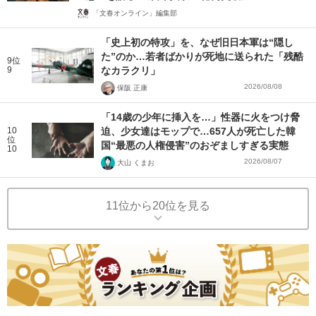
「文春オンライン」編集部
「史上初の特攻」を、なぜ旧日本軍は“隠し
た”のか…若者ばかりが死地に送られた「残酷
9位
9
なカラクリ」
2026/08/08
保阪 正康
「14歳の少年に挿入を…」性器に火をつけ脅
10
迫、少女達はモップで…657人が死亡した韓
位
国“最悪の人権侵害”のおぞましすぎる実態
10
2026/08/07
大山 くまお
11位から20位を見る