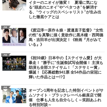
イターのニオイが激変！ 夏場に気にな
る“頭皮のニオイ”や“ベタつき”を解消す
る、“ウィッグのスペシャリスト”が生み出
した徹底ケアとは
PR
《渡辺淳一原作＆娘・渡邉直子監督》“女性
の性”を真摯に描く意欲作に黒木瞳・西岡德
馬・吉田羊が出演決定！《映画『月がみて
いる』》
PR
《祝59歳》日本中の【ステイサム愛】が大
暴走！ “勝手に”生誕祭試写会開催！ 主演も
助演も全部ステイサム！「ステサミー賞」
爆誕！【応募総数941票 全54作品の栄冠に
輝いた作品とはー!?】
PR
オープン1周年を記念した特別イベントがサ
ムソナイト・ブラックレーベル銀座店で開
催 仕事も人生も自分らしく～笑顔あふれ
る特別対談～