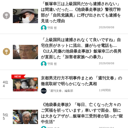
「飯塚幸三は上級国民だから逮捕されない」
は間違いだった…《池袋暴走事故》警視庁幹
部が「自民党議員」に呼び出されても逮捕を
見送った理由
2026/08/08
守田 哲
「上級国民は逮捕されなくて良いですね」自
宅住所がネットに流出、嫌がらせ電話も…
《12人死傷の池袋暴走事故》飯塚幸三の長男
が直面した「加害者家族への暴力」
2026/08/08
守田 哲
NEW
京都男児行方不明事件まとめ 「週刊文春」の
4位
徹底取材で明らかになった真相
4
11時間前
「週刊文春」編集部
《池袋暴走事故》「毎日、亡くなった方々の
ご冥福を祈っています」車いすで面会、額に
5位
は大きなアザが…飯塚幸三受刑者が語った“獄
5
中生活”