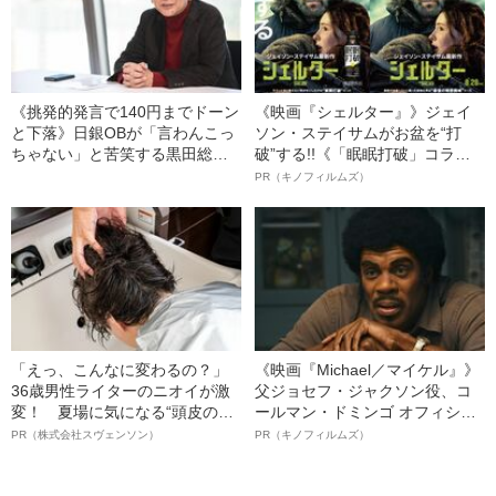
《挑発的発言で140円までドーン
《映画『シェルター』》ジェイ
と下落》日銀OBが「言わんこっ
ソン・ステイサムがお盆を“打
ちゃない」と苦笑する黒田総裁
破”する!!《「眠眠打破」コラ
のマーケット評
ボ》
PR（キノフィルムズ）
「えっ、こんなに変わるの？」
《映画『Michael／マイケル』》
36歳男性ライターのニオイが激
父ジョセフ・ジャクソン役、コ
変！ 夏場に気になる“頭皮のニ
ールマン・ドミンゴ オフィシャ
オイ”や“ベタつき”を解消す
ルインタビュー“観客を魅了した
PR（株式会社スヴェンソン）
PR（キノフィルムズ）
る、“ウィッグのスペシャリス
名優、複雑な父親像への想いを
ト”が生み出した徹底ケアとは
語る”《日本興収70億円突破》