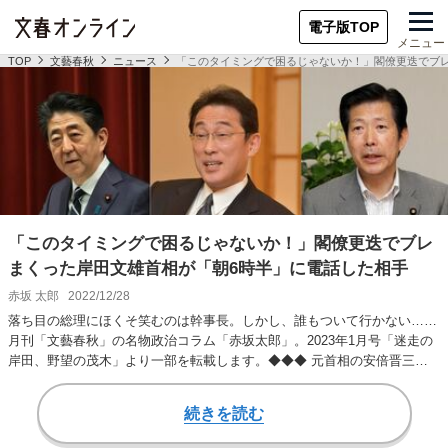
電子版TOP
メニュー
TOP
文藝春秋
ニュース
「このタイミングで困るじゃないか！」閣僚更迭でブ
「このタイミングで困るじゃないか！」閣僚更迭でブレ
まくった岸田文雄首相が「朝6時半」に電話した相手
赤坂 太郎
2022/12/28
落ち目の総理にほくそ笑むのは幹事長。しかし、誰もついて行かない……
月刊「文藝春秋」の名物政治コラム「赤坂太郎」。2023年1月号「迷走の
岸田、野望の茂木」より一部を転載します。◆◆◆ 元首相の安倍晋三を
悲劇的なテロで…
続きを読む