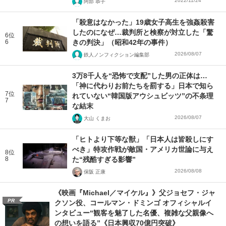
2022/11/24
阿部 恭子
「殺意はなかった」19歳女子高生を強姦殺害
したのになぜ…裁判所と検察が対立した「驚
6位
6
きの判決」（昭和42年の事件）
2026/08/07
鉄人ノンフィクション編集部
3万8千人を“恐怖で支配”した男の正体は…
「神に代わりお前たちを罰する」日本で知ら
7位
れていない“韓国版アウシュビッツ”の不条理
7
な結末
2026/08/07
大山 くまお
「ヒトより下等な獣」「日本人は皆殺しにす
べき」特攻作戦が敵国・アメリカ世論に与え
8位
8
た“残酷すぎる影響”
2026/08/08
保阪 正康
《映画『Michael／マイケル』》父ジョセフ・ジャ
PR
クソン役、コールマン・ドミンゴ オフィシャルイ
ンタビュー“観客を魅了した名優、複雑な父親像へ
の想いを語る”《日本興収70億円突破》