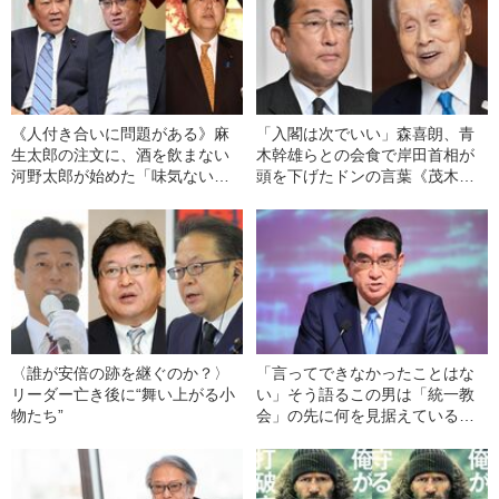
《人付き合いに問題がある》麻
「入閣は次でいい」森喜朗、青
生太郎の注文に、酒を飲まない
木幹雄らとの会食で岸田首相が
河野太郎が始めた「味気ない」2
頭を下げたドンの言葉《茂木交
時間飲み会
代も主張》
〈誰が安倍の跡を継ぐのか？〉
「言ってできなかったことはな
リーダー亡き後に“舞い上がる小
い」そう語るこの男は「統一教
物たち”
会」の先に何を見据えているの
か？《河野太郎デジタル大臣イ
ンタビュー》