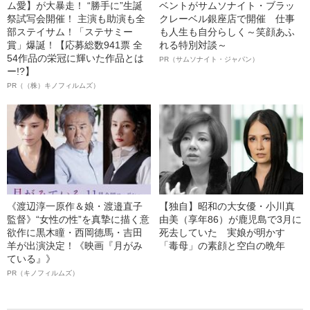
ム愛】が大暴走！ “勝手に”生誕
ベントがサムソナイト・ブラッ
祭試写会開催！ 主演も助演も全
クレーベル銀座店で開催 仕事
部ステイサム！「ステサミー
も人生も自分らしく～笑顔あふ
賞」爆誕！【応募総数941票 全
れる特別対談～
54作品の栄冠に輝いた作品とは
PR（サムソナイト・ジャパン）
ー!?】
PR（（株）キノフィルムズ）
《渡辺淳一原作＆娘・渡邉直子
【独自】昭和の大女優・小川真
監督》“女性の性”を真摯に描く意
由美（享年86）が鹿児島で3月に
欲作に黒木瞳・西岡德馬・吉田
死去していた 実娘が明かす
羊が出演決定！《映画『月がみ
「毒母」の素顔と空白の晩年
ている』》
PR（キノフィルムズ）