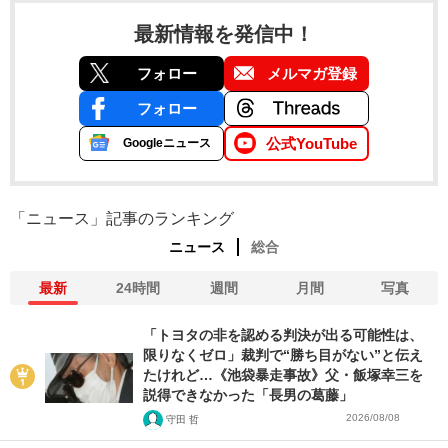
最新情報を発信中！
フォロー
メルマガ登録
フォロー
公式YouTube
Googleニュース
「ニュース」記事のランキング
ニュース
総合
最新
24時間
週間
月間
写真
「トヨタの非を認める判決が出る可能性は、
限りなくゼロ」裁判で“勝ち目がない”と伝え
たけれど…《池袋暴走事故》父・飯塚幸三を
説得できなかった「長男の葛藤」
2026/08/08
守田 哲