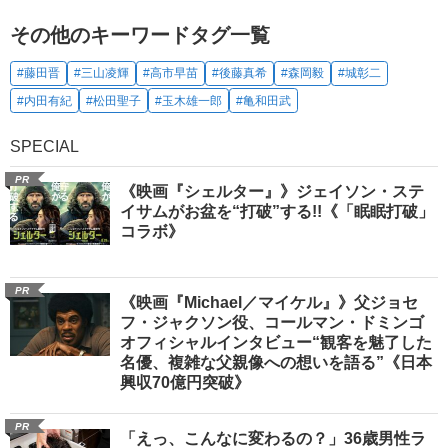
その他のキーワードタグ一覧
#藤田晋
#三山凌輝
#高市早苗
#後藤真希
#森岡毅
#城彰二
#内田有紀
#松田聖子
#玉木雄一郎
#亀和田武
SPECIAL
PR
《映画『シェルター』》ジェイソン・ステ
イサムがお盆を“打破”する!!《「眠眠打破」
コラボ》
PR
《映画『Michael／マイケル』》父ジョセ
フ・ジャクソン役、コールマン・ドミンゴ
オフィシャルインタビュー“観客を魅了した
名優、複雑な父親像への想いを語る”《日本
興収70億円突破》
PR
「えっ、こんなに変わるの？」36歳男性ラ