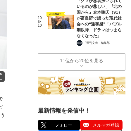
「クマが悪者扱いされて
いるのが悲しい」『北の
国から』倉本聰氏（91）
SCOOP!
10
が富良野で語った現代社
位
会への“違和感”「バブル
10
期以降、ドラマはつまら
なくなった」
「週刊文春」編集部
11位から20位を見る
で
ど
最新情報を発信中！
ろう
フォロー
メルマガ登録