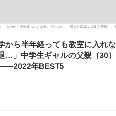
いまさら聞け
〉「入学から半年経っても教室に入れない」「髪色の問題で遠足も辞退…」中学生
学から半年経っても教室に入れ
手が証言した“NPB聞...
「クマが悪者扱いされているの
退…」中学生ギャルの父親（30
2022年BEST5
もっと見る
カー日本代表・森保一監督...