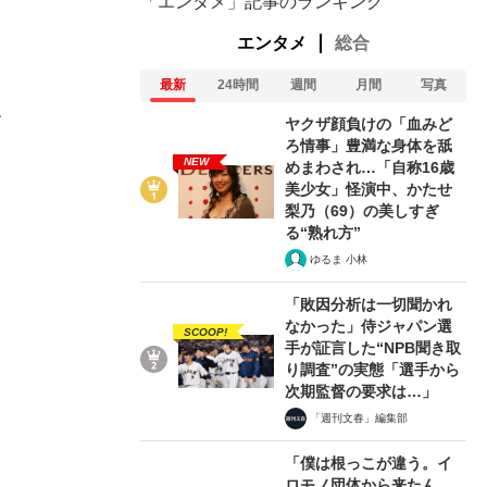
「エンタメ」記事のランキング
エンタメ
総合
最新
24時間
週間
月間
写真
、
ヤクザ顔負けの「血みど
ろ情事」豊満な身体を舐
NEW
めまわされ…「自称16歳
美少女」怪演中、かたせ
梨乃（69）の美しすぎ
る“熟れ方”
ゆるま 小林
「敗因分析は一切聞かれ
なかった」侍ジャパン選
SCOOP!
手が証言した“NPB聞き取
り調査”の実態「選手から
次期監督の要求は…」
「週刊文春」編集部
「僕は根っこが違う。イ
ロモノ団体から来たん