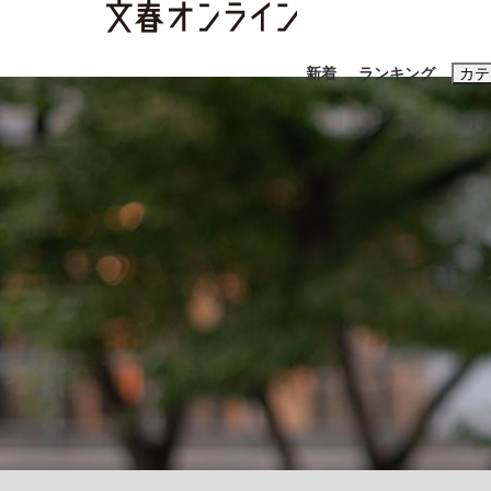
新着
ランキング
カテ
スクープ
ニュー
おすすめのキ
#藤田晋
#三
#玉木雄一郎
「90%は失敗する。でも…」本田圭佑が初め
終戦から81年