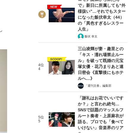
で」新日に所属しても“外
NEW
様扱い”…それでもスター
になった飯伏幸太（44）
の「異色すぎるレスラー
人生」
し
飯伏 幸太
三山凌輝が妻・趣里との
「キス・濡れ場禁止ルー
SCOOP!
ル」を破って既婚の元宝
4位
塚女優・花乃まりあと連
4
日密会《直撃後にもホテ
ルへ…》
「週刊文春」編集部
「謝礼はお花でいいです
か？」と言われ絶句…
SNSで話題のマッスルフ
ルート奏者・上原麻衣が
5位
5
語る、プロでも「食べて
いけない」音楽界のリア