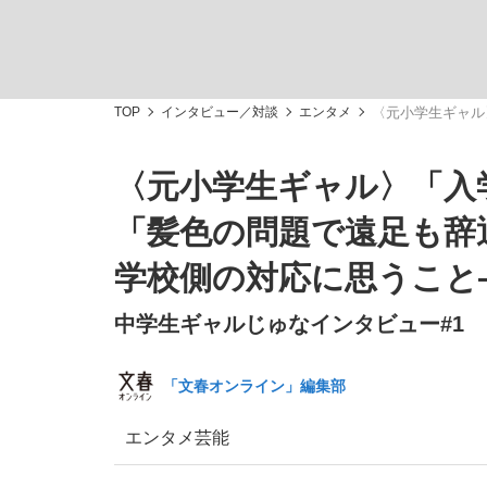
TOP
インタビュー／対談
エンタメ
〈元小学生ギャル
〈元小学生ギャル〉「入
「敗因分析は一切聞かれなかった」侍ジャパン選
キングの誕生を、目撃せよ。
「髪色の問題で遠足も辞
学校側の対応に思うこと――
中学生ギャルじゅなインタビュー#1
the Style
「文春オンライン」編集部
エンタメ
芸能
「目標達成できなかったからと言って…」サッ