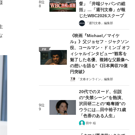
様
8位
督」「井端ジャパンの総
8
括」…「週刊文春」が報
じたWBC2026スクープ
「週刊文春」編集部
生
な
《映画『Michael／マイケ
ル』》父ジョセフ・ジャクソン
役、コールマン・ドミンゴ オフ
PR
ィシャルインタビュー“観客を
魅了した名優、複雑な父親像へ
の想いを語る”《日本興収70億
円突破》
「文春オンライン」編集部
20代でのヌード、伝説
の“失禁シーン”を熱演、
沢田研二との“略奪婚”の
9位
9
ウラには…田中裕子71歳
「色香のある人生」
田中 稲