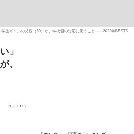
ない資産運用のすべて
ギャルの父親（30）が、学校側の対応に思うこと――2022年BEST5
ない」
が悲しい」『北の国から』倉本聰氏（91...
）が、
2023/01/02