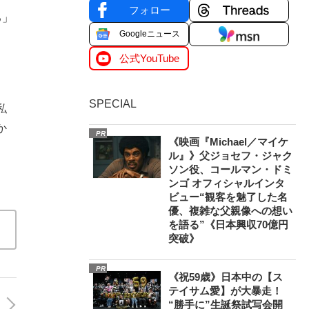
フォロー
る」
Googleニュース
公式YouTube
。
SPECIAL
私
か
PR
《映画『Michael／マイケ
ル』》父ジョセフ・ジャク
ソン役、コールマン・ドミ
ンゴ オフィシャルインタ
ビュー“観客を魅了した名
優、複雑な父親像への想い
を語る”《日本興収70億円
突破》
PR
《祝59歳》日本中の【ス
テイサム愛】が大暴走！
“勝手に”生誕祭試写会開