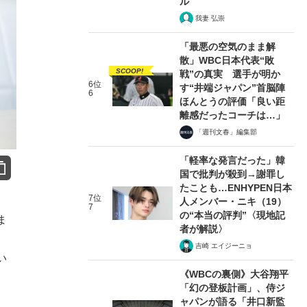
ル
我妻 弘崇
「最悪の空気のまま解
散」WBC日本代表“敗
SCOOP!
戦”の真実 選手が明か
6位
す“井端ジャパン”首脳陣
6
ほんとうの評価「良い距
離感だったコーチは…」
「週刊文春」編集部
「軽率な発言だった」韓
国で批判が殺到→謝罪し
たことも…ENHYPEN日本
7位
人メンバー・ニキ（19）
7
の“本当の評判”〈現地記
ま
者が解説〉
う
吉崎 エイジーニョ
い
《WBCの裏側》大谷翔平
「幻の登板計画」、侍ジ
ャパンが語る「井口新監