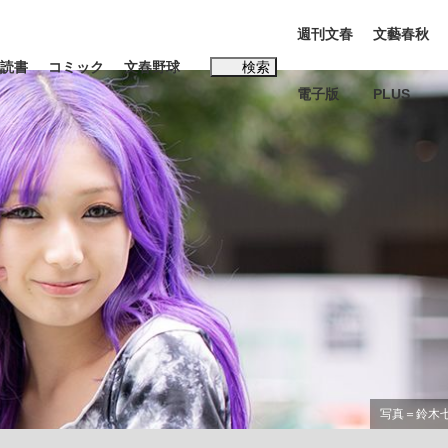
週刊文春
文藝春秋
読書
コミック
文春野球
検索
電子版
PLUS
インタビュー
読書
#松田聖子
む将棋
BC日本代表“敗戦”の真実 選手が明かす...