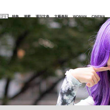
ゴリ
特集
連載
週刊文春
文藝春秋
WOMAN
CINEMA
キーワード入力
ス
エンタメ
ライフ
ビジネス
ーワードタグ一覧
山凌輝
#高市早苗
#後藤真希
#森岡毅
#城彰二
#内田有紀
観る将棋、読
#亀和田武
て明かした日本代表監督に...
「最悪の空気のまま解散」W