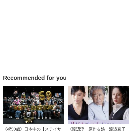
Recommended for you
《祝59歳》日本中の【ステイサ
《渡辺淳一原作＆娘・渡邉直子