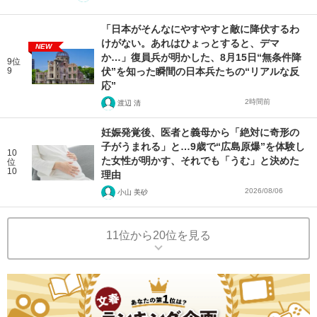
「日本がそんなにやすやすと敵に降伏するわ
けがない。あれはひょっとすると、デマ
NEW
か…」復員兵が明かした、8月15日“無条件降
9位
9
伏”を知った瞬間の日本兵たちの“リアルな反
応”
2時間前
渡辺 清
妊娠発覚後、医者と義母から「絶対に奇形の
子がうまれる」と…9歳で“広島原爆”を体験し
10
た女性が明かす、それでも「うむ」と決めた
位
10
理由
2026/08/06
小山 美砂
11位から20位を見る