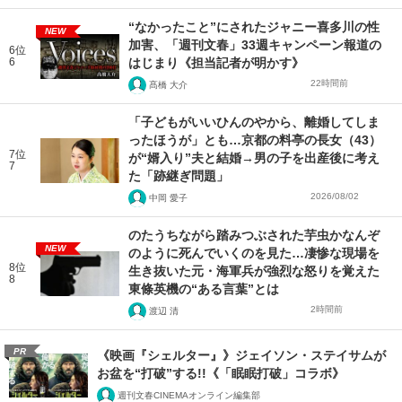
“なかったこと”にされたジャニー喜多川の性
NEW
加害、「週刊文春」33週キャンペーン報道の
6位
6
はじまり《担当記者が明かす》
22時間前
髙橋 大介
「子どもがいいひんのやから、離婚してしま
ったほうが」とも…京都の料亭の長女（43）
7位
が“婿入り”夫と結婚→男の子を出産後に考え
7
た「跡継ぎ問題」
2026/08/02
中岡 愛子
のたうちながら踏みつぶされた芋虫かなんぞ
NEW
のように死んでいくのを見た…凄惨な現場を
8位
生き抜いた元・海軍兵が強烈な怒りを覚えた
8
東條英機の“ある言葉”とは
2時間前
渡辺 清
PR
《映画『シェルター』》ジェイソン・ステイサムが
お盆を“打破”する!!《「眠眠打破」コラボ》
週刊文春CINEMAオンライン編集部