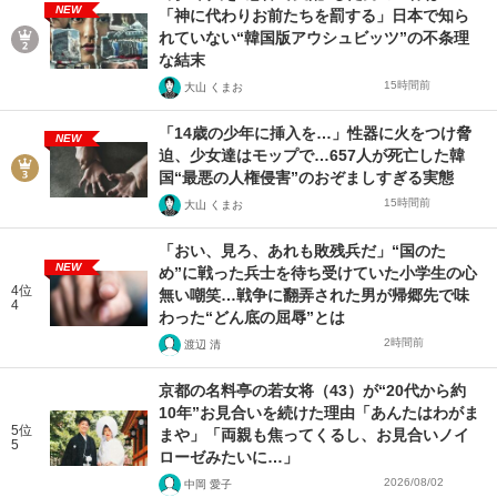
NEW
「神に代わりお前たちを罰する」日本で知ら
れていない“韓国版アウシュビッツ”の不条理
な結末
15時間前
大山 くまお
「14歳の少年に挿入を…」性器に火をつけ脅
NEW
迫、少女達はモップで…657人が死亡した韓
国“最悪の人権侵害”のおぞましすぎる実態
15時間前
大山 くまお
「おい、見ろ、あれも敗残兵だ」“国のた
NEW
め”に戦った兵士を待ち受けていた小学生の心
4位
無い嘲笑…戦争に翻弄された男が帰郷先で味
4
わった“どん底の屈辱”とは
2時間前
渡辺 清
京都の名料亭の若女将（43）が“20代から約
10年”お見合いを続けた理由「あんたはわがま
5位
まや」「両親も焦ってくるし、お見合いノイ
5
ローゼみたいに…」
2026/08/02
中岡 愛子