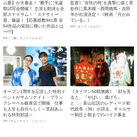
ム愛】が大暴走！ “勝手に”生誕
監督》“女性の性”を真摯に描く意
祭試写会開催！ 主演も助演も全
欲作に黒木瞳・西岡德馬・吉田
部ステイサム！「ステサミー
羊が出演決定！《映画『月がみ
賞」爆誕！【応募総数941票 全
ている』》
54作品の栄冠に輝いた作品とは
PR（キノフィルムズ）
ー!?】
PR（（株）キノフィルムズ）
オープン1周年を記念した特別イ
《タイマン50戦無敗》「顔を見
ベントがサムソナイト・ブラッ
ると、『やばい。逃げろ』
クレーベル銀座店で開催 仕事
と…」富山伝説のレディース初
も人生も自分らしく～笑顔あふ
代総長（36）が語る、ギャルサ
れる特別対談～
ー制圧と朝までのバイク暴走
PR（サムソナイト・ジャパン）