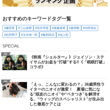
おすすめのキーワードタグ一覧
#藤田晋
#三山凌輝
#高市早苗
#後藤真希
#森岡毅
#内田有紀
#松田聖子
#玉木雄一郎
#亀和田武
#池上彰
SPECIAL
PR
《映画『シェルター』》ジェイソン・ステ
イサムがお盆を“打破”する!!《「眠眠打破」
コラボ》
PR
「えっ、こんなに変わるの？」36歳男性ラ
イターのニオイが激変！ 夏場に気にな
る“頭皮のニオイ”や“ベタつき”を解消す
る、“ウィッグのスペシャリスト”が生み出
した徹底ケアとは