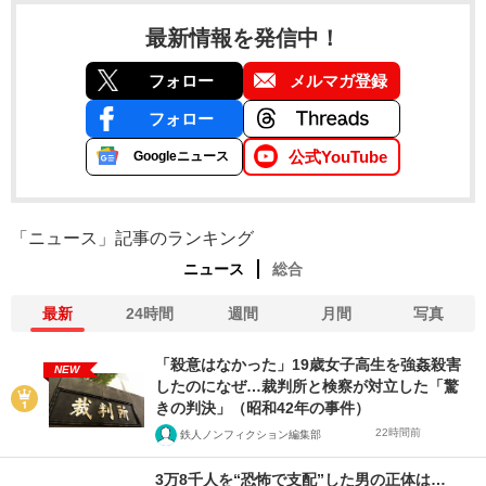
最新情報を発信中！
フォロー
メルマガ登録
フォロー
公式YouTube
Googleニュース
「ニュース」記事のランキング
ニュース
総合
最新
24時間
週間
月間
写真
「殺意はなかった」19歳女子高生を強姦殺害
NEW
したのになぜ…裁判所と検察が対立した「驚
きの判決」（昭和42年の事件）
22時間前
鉄人ノンフィクション編集部
3万8千人を“恐怖で支配”した男の正体は…