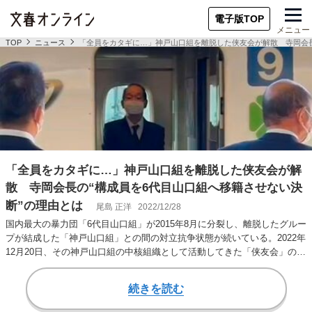
電子版TOP
メニュー
TOP
ニュース
「全員をカタギに…」神戸山口組を離脱した侠友会が解散 寺岡会長
「全員をカタギに…」神戸山口組を離脱した侠友会が解
散 寺岡会長の“構成員を6代目山口組へ移籍させない決
断”の理由とは
尾島 正洋
2022/12/28
国内最大の暴力団「6代目山口組」が2015年8月に分裂し、離脱したグルー
プが結成した「神戸山口組」との間の対立抗争状態が続いている。2022年
12月20日、その神戸山口組の中核組織として活動してきた「侠友会」の会
長…
続きを読む