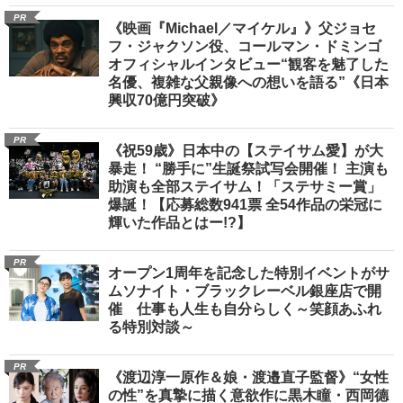
PR
《映画『Michael／マイケル』》父ジョセ
フ・ジャクソン役、コールマン・ドミンゴ
オフィシャルインタビュー“観客を魅了した
名優、複雑な父親像への想いを語る”《日本
興収70億円突破》
PR
《祝59歳》日本中の【ステイサム愛】が大
暴走！ “勝手に”生誕祭試写会開催！ 主演も
助演も全部ステイサム！「ステサミー賞」
爆誕！【応募総数941票 全54作品の栄冠に
輝いた作品とはー!?】
PR
オープン1周年を記念した特別イベントがサ
ムソナイト・ブラックレーベル銀座店で開
催 仕事も人生も自分らしく～笑顔あふれ
る特別対談～
PR
《渡辺淳一原作＆娘・渡邉直子監督》“女性
の性”を真摯に描く意欲作に黒木瞳・西岡德