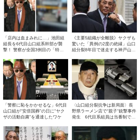
「店内は血まみれに…」池田組
《主要5組織が全離脱》ヤクザも
組長を6代目山口組系幹部が襲
驚いた「異例の2度の絶縁」山口
撃！ 警察が全国3例目の「特定
組分裂8年目で迷走する神戸山口
抗争指定」に踏み切った理由
組の処分から垣間見える“メッセ
ージ”
「警察に恥をかかせるな」6代目
〈山口組分裂抗争は新局面〉長
山口組が“安倍国葬”の日に“ヤク
野県ラーメン店で“親子”銃撃事件
ザの活動自粛”を通達したワケ
発生 6代目系組員は当番制で事
務所“防衛”