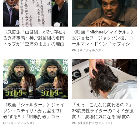
〈武闘派「山健組」が2つ存在す
《映画『Michael／マイケル』》
る異常事態〉神戸残留組の名門
父ジョセフ・ジャクソン役、コ
トップが「空席のまま」の理由
ールマン・ドミンゴ オフィシャ
ルインタビュー“観客を魅了した
PR（キノフィルムズ）
名優、複雑な父親像への想いを
語る”《日本興収70億円突破》
《映画『シェルター』》ジェイ
「えっ、こんなに変わるの？」
ソン・ステイサムがお盆を“打
36歳男性ライターのニオイが激
破”する!!《「眠眠打破」コラ
変！ 夏場に気になる“頭皮のニ
ボ》
オイ”や“ベタつき”を解消す
PR（キノフィルムズ）
PR（株式会社スヴェンソン）
る、“ウィッグのスペシャリス
ト”が生み出した徹底ケアとは