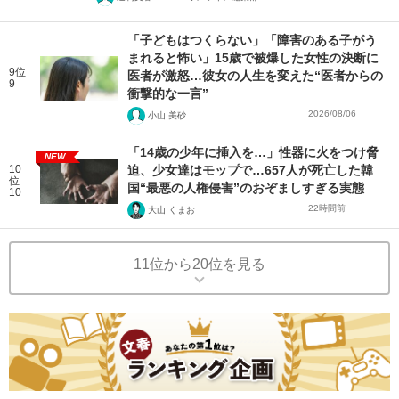
「子どもはつくらない」「障害のある子がう
まれると怖い」15歳で被爆した女性の決断に
9位
医者が激怒…彼女の人生を変えた“医者からの
9
衝撃的な一言”
2026/08/06
小山 美砂
「14歳の少年に挿入を…」性器に火をつけ脅
NEW
10
迫、少女達はモップで…657人が死亡した韓
位
国“最悪の人権侵害”のおぞましすぎる実態
10
22時間前
大山 くまお
11位から20位を見る