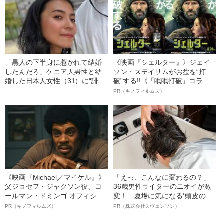
銃を突きつけられ、“脱退者”が耳
を切り落とされる動画を…」
「黒人の下半身に惹かれて結婚
《映画『シェルター』》ジェイ
したんだろ」ケニア人男性と結
ソン・ステイサムがお盆を“打
婚した日本人女性（31）に“誹謗
破”する!!《「眠眠打破」コラ
中傷”殺到…本人が語る、日本で
ボ》
PR（キノフィルムズ）
感じる“外国人差別”のリアル
《映画『Michael／マイケル』》
「えっ、こんなに変わるの？」
父ジョセフ・ジャクソン役、コ
36歳男性ライターのニオイが激
ールマン・ドミンゴ オフィシャ
変！ 夏場に気になる“頭皮のニ
ルインタビュー“観客を魅了した
オイ”や“ベタつき”を解消す
PR（キノフィルムズ）
PR（株式会社スヴェンソン）
名優、複雑な父親像への想いを
る、“ウィッグのスペシャリス