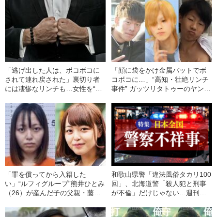
「逃げ出した人は、ボコボコに
「顔に袋をかけ金属バットでボ
されて連れ戻された」裏切り者
コボコに…」“高知・壮絶リンチ
には凄惨なリンチも…女性を“風
事件” ガッツリタトゥーのヤンキ
俗漬け”にする違法スカウトグル
ー兄弟と大麻に溺れた“世代最強
ープのヤバすぎる実態
のワル”が犯した「ヤバすぎるト
ラブル」
「罪を償ってから入籍した
和歌山県警「違法風俗タカリ100
い」“ルフィグループ”熊井ひとみ
回」、北海道警「殺人犯と刑事
（26）が産んだ子の父親・藤田
が不倫」だけじゃない…週刊文
海里（24）が法廷で明かした
春が報じた「警察不祥事」
《フィリピン悪夢の3年半》「拳