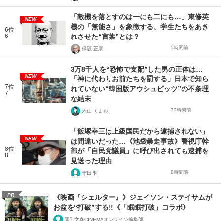
「敵機を落とすのは一にも二にも…」東條英
NEW
機の「無能さ」を象徴する、学生たちをあき
6位
6
れさせた“言葉”とは？
5時間前
保阪 正康
3万8千人を“恐怖で支配”した男の正体は…
NEW
「神に代わりお前たちを罰する」日本で知ら
7位
れていない“韓国版アウシュビッツ”の不条理
7
な結末
22時間前
大山 くまお
「飯塚幸三は上級国民だから逮捕されない」
NEW
は間違いだった…《池袋暴走事故》警視庁幹
8位
部が「自民党議員」に呼び出されても逮捕を
8
見送った理由
8時間前
守田 哲
PR
《映画『シェルター』》ジェイソン・ステイサムが
お盆を“打破”する!!《「眠眠打破」コラボ》
週刊文春CINEMAオンライン編集部