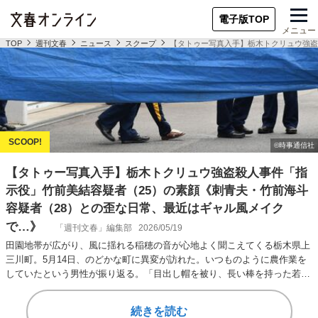
電子版TOP
メニュー
TOP
週刊文春
ニュース
スクープ
【タトゥー写真入手】栃木トクリュウ強盗
【タトゥー写真入手】栃木トクリュウ強盗殺人事件「指
示役」竹前美結容疑者（25）の素顔《刺青夫・竹前海斗
容疑者（28）との歪な日常、最近はギャル風メイク
で…》
「週刊文春」編集部
2026/05/19
田園地帯が広がり、風に揺れる稲穂の音が心地よく聞こえてくる栃木県上
三川町。5月14日、のどかな町に異変が訪れた。いつものように農作業を
していたという男性が振り返る。「目出し帽を被り、長い棒を持った若い
男性がウチの敷…
続きを読む