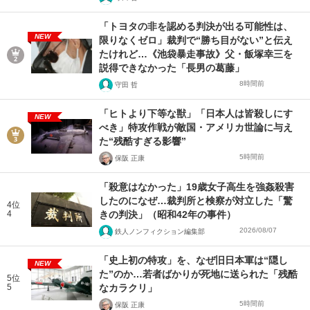
「トヨタの非を認める判決が出る可能性は、
NEW
限りなくゼロ」裁判で“勝ち目がない”と伝え
たけれど…《池袋暴走事故》父・飯塚幸三を
説得できなかった「長男の葛藤」
8時間前
守田 哲
「ヒトより下等な獣」「日本人は皆殺しにす
NEW
べき」特攻作戦が敵国・アメリカ世論に与え
た“残酷すぎる影響”
5時間前
保阪 正康
「殺意はなかった」19歳女子高生を強姦殺害
したのになぜ…裁判所と検察が対立した「驚
4位
4
きの判決」（昭和42年の事件）
2026/08/07
鉄人ノンフィクション編集部
「史上初の特攻」を、なぜ旧日本軍は“隠し
NEW
た”のか…若者ばかりが死地に送られた「残酷
5位
5
なカラクリ」
5時間前
保阪 正康