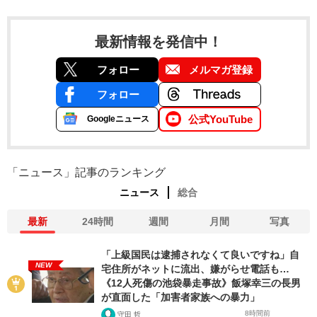
最新情報を発信中！
フォロー
メルマガ登録
フォロー
公式YouTube
Googleニュース
「ニュース」記事のランキング
ニュース
総合
最新
24時間
週間
月間
写真
「上級国民は逮捕されなくて良いですね」自
NEW
宅住所がネットに流出、嫌がらせ電話も…
《12人死傷の池袋暴走事故》飯塚幸三の長男
が直面した「加害者家族への暴力」
8時間前
守田 哲