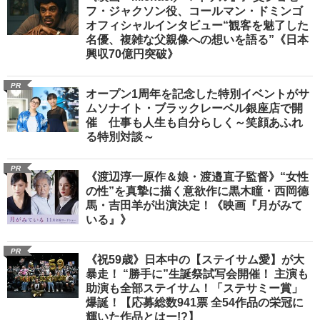
フ・ジャクソン役、コールマン・ドミンゴ
オフィシャルインタビュー“観客を魅了した
名優、複雑な父親像への想いを語る”《日本
興収70億円突破》
PR
オープン1周年を記念した特別イベントがサ
ムソナイト・ブラックレーベル銀座店で開
催 仕事も人生も自分らしく～笑顔あふれ
る特別対談～
PR
《渡辺淳一原作＆娘・渡邉直子監督》“女性
の性”を真摯に描く意欲作に黒木瞳・西岡德
馬・吉田羊が出演決定！《映画『月がみて
いる』》
PR
《祝59歳》日本中の【ステイサム愛】が大
暴走！ “勝手に”生誕祭試写会開催！ 主演も
助演も全部ステイサム！「ステサミー賞」
爆誕！【応募総数941票 全54作品の栄冠に
輝いた作品とはー!?】