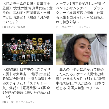
《渡辺淳一原作＆娘・渡邉直子
オープン1周年を記念した特別イ
監督》“女性の性”を真摯に描く意
ベントがサムソナイト・ブラッ
欲作に黒木瞳・西岡德馬・吉田
クレーベル銀座店で開催 仕事
羊が出演決定！《映画『月がみ
も人生も自分らしく～笑顔あふ
ている』》
れる特別対談～
PR（キノフィルムズ）
PR（サムソナイト・ジャパン）
《祝59歳》日本中の【ステイサ
「黒人の下半身に惹かれて結婚
ム愛】が大暴走！ “勝手に”生誕
したんだろ」ケニア人男性と結
祭試写会開催！ 主演も助演も全
婚した日本人女性（31）に“誹謗
部ステイサム！「ステサミー
中傷”殺到…本人が語る、日本で
賞」爆誕！【応募総数941票 全
感じる“外国人差別”のリアル
54作品の栄冠に輝いた作品とは
ー!?】
PR（（株）キノフィルムズ）