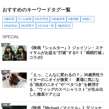
おすすめのキーワードタグ一覧
#藤田晋
#三山凌輝
#高市早苗
#後藤真希
#森岡毅
#城彰二
#内田有紀
#松田聖子
#玉木雄一郎
#亀和田武
SPECIAL
PR
《映画『シェルター』》ジェイソン・ステ
イサムがお盆を“打破”する!!《「眠眠打破」
コラボ》
PR
「えっ、こんなに変わるの？」36歳男性ラ
イターのニオイが激変！ 夏場に気にな
る“頭皮のニオイ”や“ベタつき”を解消す
る、“ウィッグのスペシャリスト”が生み出
した徹底ケアとは
PR
《映画『Michael／マイケル』》父ジョセ