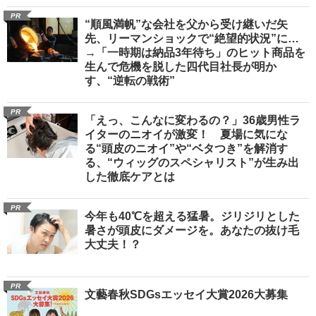
PR
“順風満帆”な会社を父から受け継いだ矢
先、リーマンショックで“絶望的状況”に…
→「一時期は納品3年待ち」のヒット商品を
生んで危機を脱した四代目社長が明か
す、“逆転の戦術”
PR
「えっ、こんなに変わるの？」36歳男性ラ
イターのニオイが激変！ 夏場に気にな
る“頭皮のニオイ”や“ベタつき”を解消す
る、“ウィッグのスペシャリスト”が生み出
した徹底ケアとは
PR
今年も40℃を超える猛暑。ジリジリとした
暑さが頭皮にダメージを。あなたの抜け毛
大丈夫！？
PR
文藝春秋SDGsエッセイ大賞2026大募集