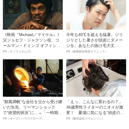
害を負った“恐怖の瞬間”を明かす
《映画『Michael／マイケル』》
今年も40℃を超える猛暑。ジリ
父ジョセフ・ジャクソン役、コ
ジリとした暑さが頭皮にダメー
ールマン・ドミンゴ オフィシャ
ジを。あなたの抜け毛大丈
ルインタビュー“観客を魅了した
夫！？
PR（キノフィルムズ）
PR（銀座総合美容クリニック）
名優、複雑な父親像への想いを
語る”《日本興収70億円突破》
“順風満帆”な会社を父から受け継
「えっ、こんなに変わるの？」
いだ矢先、リーマンショック
36歳男性ライターのニオイが激
で“絶望的状況”に…→「一時期は
変！ 夏場に気になる“頭皮のニ
納品3年待ち」のヒット商品を生
オイ”や“ベタつき”を解消す
PR（オープンハウスグループ）
PR（株式会社スヴェンソン）
んで危機を脱した四代目社長が
る、“ウィッグのスペシャリス