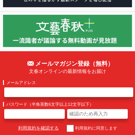
メールマガジン登録（無料）
文春オンラインの最新情報をお届け
メールアドレス
パスワード（半角英数6文字以上12文字以下）
利用規約を確認する
利用規約に同意します