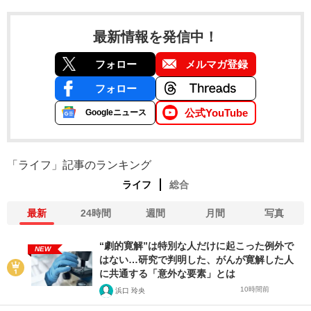
最新情報を発信中！
フォロー
メルマガ登録
フォロー
公式YouTube
Googleニュース
「ライフ」記事のランキング
ライフ
総合
最新
24時間
週間
月間
写真
“劇的寛解”は特別な人だけに起こった例外で
NEW
はない…研究で判明した、がんが寛解した人
に共通する「意外な要素」とは
10時間前
浜口 玲央