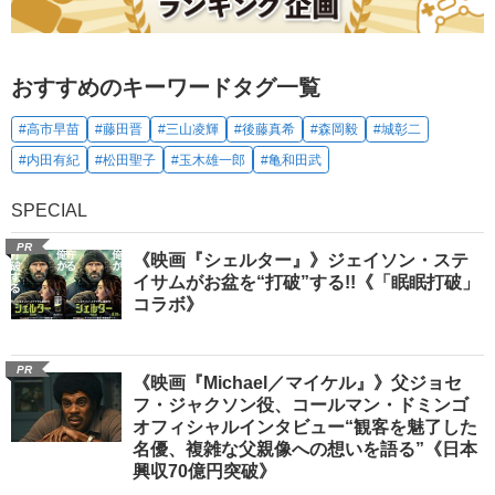
おすすめのキーワードタグ一覧
#高市早苗
#藤田晋
#三山凌輝
#後藤真希
#森岡毅
#城彰二
#内田有紀
#松田聖子
#玉木雄一郎
#亀和田武
SPECIAL
PR
《映画『シェルター』》ジェイソン・ステ
イサムがお盆を“打破”する!!《「眠眠打破」
コラボ》
PR
《映画『Michael／マイケル』》父ジョセ
フ・ジャクソン役、コールマン・ドミンゴ
オフィシャルインタビュー“観客を魅了した
名優、複雑な父親像への想いを語る”《日本
興収70億円突破》