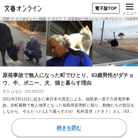
電子版TOP
メニュー
TOP
インタビュー／対談
ライフ
原発事故で無人になった町でひとり、63歳男
原発事故で無人になった町でひとり、63歳男性がダチョ
ウ、牛、ポニー、犬、猫と暮らす理由
市川 はるひ
2023/02/25
2011年3月11日に起きた東日本大震災による、福島第一原子力発電所事
故。全町避難で無人地帯となった福島県富岡町に残り、動物たちの世話を
しながら、今もたった1人で暮らすのが、松村直登（ナオト）さん（63）
だ。 そん…
続きを読む