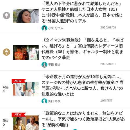
「黒人の下半身に惹かれて結婚したんだろ」
ケニア人男性と結婚した日本人女性（31）
に“誹謗中傷”殺到…本人が語る、日本で感じ
る“外国人差別”のリアル
2026/08/08
小泉 なつみ
《タイマン50戦無敗》「顔を見ると、『やば
い。逃げろ』と…」富山伝説のレディース初
代総長（36）が語る、ギャルサー制圧と朝ま
でのバイク暴走
2026/08/01
平田 裕介
「余命数ヶ月の進行がんが10年も元気に…」
NEW
ステージIVの肺がん患者の生存率が激変!? 専
4位
門医が明かした“がんに勝つ人、負ける人”の
4
決定的な違いとは
10時間前
浜口 玲央
「政策的なことはわかりません」無知をアピ
NEW
ールし、平気で嘘をつく政治家ほど“人気があ
5位
5
る”納得の理由