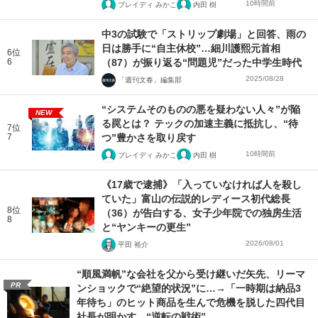
10時間前
ブレイディ みかこ
内田 樹
中3の試験で「ストリップ劇場」と回答、雨の
日は勝手に“自主休校”…細川護熙元首相
6位
6
（87）が振り返る“問題児”だった中学生時代
2025/08/28
「週刊文春」編集部
“システムそのものの悪を疑わない人々”が陥
NEW
る罠とは？ テックの加速主義に抵抗し、“待
7位
7
つ”豊かさを取り戻す
10時間前
ブレイディ みかこ
内田 樹
《17歳で逮捕》「入っていなければ人を殺し
ていた」富山の伝説的レディース初代総長
8位
（36）が告白する、女子少年院での独房生活
8
と“ヤンキーの更生”
2026/08/01
平田 裕介
“順風満帆”な会社を父から受け継いだ矢先、リーマ
PR
ンショックで“絶望的状況”に…→「一時期は納品3
年待ち」のヒット商品を生んで危機を脱した四代目
社長が明かす、“逆転の戦術”