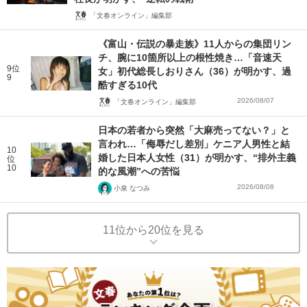
「文春オンライン」編集部
《富山・伝説の暴走族》11人からの集団リン
チ、腕に10箇所以上の根性焼き…「音速天
9位
女」初代総長しおりさん（36）が明かす、過
9
酷すぎる10代
2026/08/07
「文春オンライン」編集部
日本の若者から突然「大麻売ってない？」と
言われ…「侮辱だし差別」ケニア人男性と結
10
婚した日本人女性（31）が明かす、“排外主義
位
10
的な風潮”への苦悩
2026/08/08
小泉 なつみ
11位から20位を見る