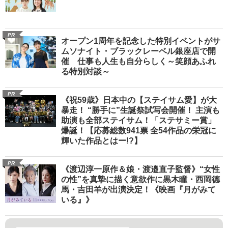
PR
オープン1周年を記念した特別イベントがサ
ムソナイト・ブラックレーベル銀座店で開
催 仕事も人生も自分らしく～笑顔あふれ
る特別対談～
PR
《祝59歳》日本中の【ステイサム愛】が大
暴走！ “勝手に”生誕祭試写会開催！ 主演も
助演も全部ステイサム！「ステサミー賞」
爆誕！【応募総数941票 全54作品の栄冠に
輝いた作品とはー!?】
PR
《渡辺淳一原作＆娘・渡邉直子監督》“女性
の性”を真摯に描く意欲作に黒木瞳・西岡德
馬・吉田羊が出演決定！《映画『月がみて
いる』》