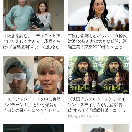
【続きを読む】「ディストピア
主役は森喜朗とバッハ、“五輪反
だけど楽しく生きる」矛盾だら
対派”の描き方に大きな疑問…河
けの“福島復興”をよそに動物たち
瀬直美『東京2020オリンピッ
と淡々と暮らすナオトさんの10
ク』が映さなかったもの
年間
チューブトレーニング中に突然
《映画『シェルター』》ジェイ
「バチーン！」 という爆音が…
ソン・ステイサムがお盆を“打
「自分の目から出てきたゼリー
破”する!!《「眠眠打破」コラ
状の白っぽいものを握りしめて
ボ》
PR（キノフィルムズ）
いました」柿谷や宇佐美ともプ
レーした“サッカー選手”が視覚障