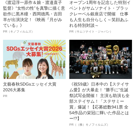
《渡辺淳一原作＆娘・渡邉直子
オープン1周年を記念した特別イ
監督》“女性の性”を真摯に描く意
ベントがサムソナイト・ブラッ
欲作に黒木瞳・西岡德馬・吉田
クレーベル銀座店で開催 仕事
羊が出演決定！《映画『月がみ
も人生も自分らしく～笑顔あふ
ている』》
れる特別対談～
PR（キノフィルムズ）
PR（サムソナイト・ジャパン）
文藝春秋SDGsエッセイ大賞
《祝59歳》日本中の【ステイサ
2026大募集
ム愛】が大暴走！ “勝手に”生誕
祭試写会開催！ 主演も助演も全
PR
部ステイサム！「ステサミー
賞」爆誕！【応募総数941票 全
54作品の栄冠に輝いた作品とは
ー!?】
PR（（株）キノフィルムズ）