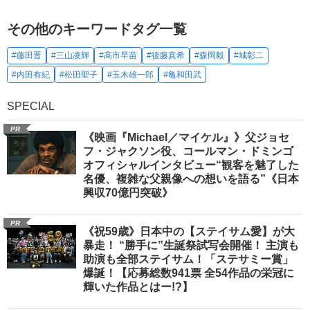
その他のキーワードタグ一覧
#藤田晋
#三山凌輝
#高市早苗
#後藤真希
#森岡毅
#城彰二
#内田有紀
#松田聖子
#玉木雄一郎
#亀和田武
SPECIAL
PR
《映画『Michael／マイケル』》父ジョセ
フ・ジャクソン役、コールマン・ドミンゴ
オフィシャルインタビュー“観客を魅了した
名優、複雑な父親像への想いを語る”《日本
興収70億円突破》
PR
《祝59歳》日本中の【ステイサム愛】が大
暴走！ “勝手に”生誕祭試写会開催！ 主演も
助演も全部ステイサム！「ステサミー賞」
爆誕！【応募総数941票 全54作品の栄冠に
輝いた作品とはー!?】