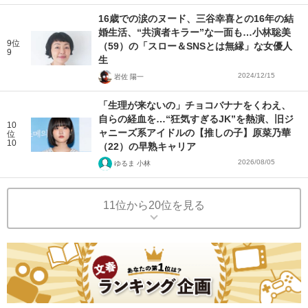
16歳での涙のヌード、三谷幸喜との16年の結
婚生活、“共演者キラー”な一面も…小林聡美
9位
（59）の「スロー＆SNSとは無縁」な女優人
9
生
2024/12/15
岩佐 陽一
「生理が来ないの」チョコバナナをくわえ、
自らの経血を…“狂気すぎるJK”を熱演、旧ジ
10
ャニーズ系アイドルの【推しの子】原菜乃華
位
10
（22）の早熟キャリア
2026/08/05
ゆるま 小林
11位から20位を見る