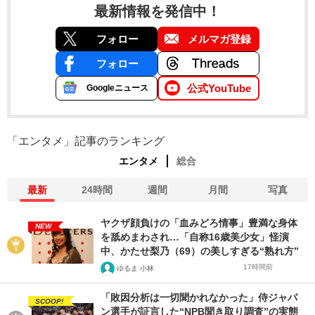
最新情報を発信中！
フォロー
メルマガ登録
フォロー
公式YouTube
Googleニュース
「エンタメ」記事のランキング
エンタメ
総合
最新
24時間
週間
月間
写真
ヤクザ顔負けの「血みどろ情事」豊満な身体
NEW
を舐めまわされ…「自称16歳美少女」怪演
中、かたせ梨乃（69）の美しすぎる“熟れ方”
17時間前
ゆるま 小林
「敗因分析は一切聞かれなかった」侍ジャパ
SCOOP!
ン選手が証言した“NPB聞き取り調査”の実態