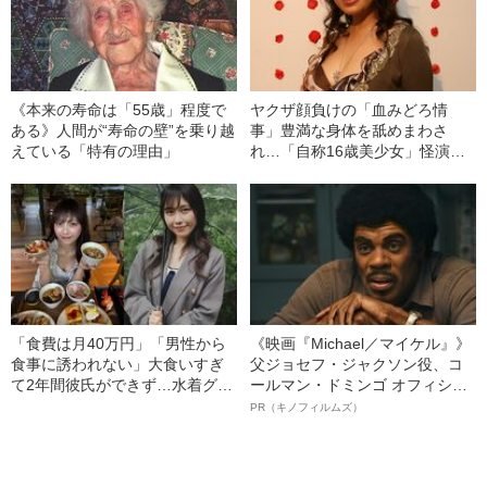
《本来の寿命は「55歳」程度で
ヤクザ顔負けの「血みどろ情
ある》人間が“寿命の壁”を乗り越
事」豊満な身体を舐めまわさ
えている「特有の理由」
れ…「自称16歳美少女」怪演
中、かたせ梨乃（69）の美しす
ぎる“熟れ方”
「食費は月40万円」「男性から
《映画『Michael／マイケル』》
食事に誘われない」大食いすぎ
父ジョセフ・ジャクソン役、コ
て2年間彼氏ができず…水着グラ
ールマン・ドミンゴ オフィシャ
ビアも話題の“可愛すぎる”大食い
ルインタビュー“観客を魅了した
PR（キノフィルムズ）
女子（24）が語る、驚愕の食生
名優、複雑な父親像への想いを
活
語る”《日本興収70億円突破》