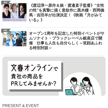
PR
《渡辺淳一原作＆娘・渡邉直子監督》“女性
の性”を真摯に描く意欲作に黒木瞳・西岡德
馬・吉田羊が出演決定！《映画『月がみて
いる』》
PR
オープン1周年を記念した特別イベントがサ
ムソナイト・ブラックレーベル銀座店で開
催 仕事も人生も自分らしく～笑顔あふれ
る特別対談～
PRESENT & EVENT