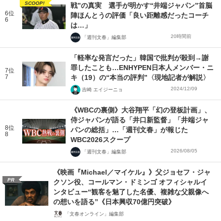
SCOOP!
戦”の真実 選手が明かす“井端ジャパン”首脳
6位
陣ほんとうの評価「良い距離感だったコーチ
6
は…」
20時間前
「週刊文春」編集部
「軽率な発言だった」韓国で批判が殺到→謝
罪したことも…ENHYPEN日本人メンバー・ニ
7位
7
キ（19）の“本当の評判”〈現地記者が解説〉
2024/12/09
吉崎 エイジーニョ
《WBCの裏側》大谷翔平「幻の登板計画」、
侍ジャパンが語る「井口新監督」「井端ジャ
8位
パンの総括」…「週刊文春」が報じた
8
WBC2026スクープ
2026/08/05
「週刊文春」編集部
《映画『Michael／マイケル』》父ジョセフ・ジャ
PR
クソン役、コールマン・ドミンゴ オフィシャルイ
ンタビュー“観客を魅了した名優、複雑な父親像へ
の想いを語る”《日本興収70億円突破》
「文春オンライン」編集部