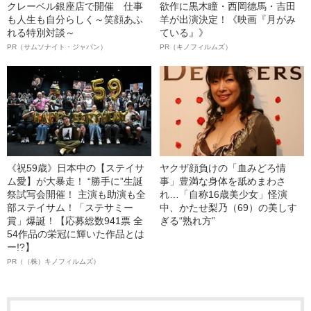
クレーベル銀座店で開催 仕事
欲作に黒木瞳・西岡德馬・吉田
も人生も自分らしく～笑顔あふ
羊が出演決定！《映画『月がみ
れる特別対談～
ている』》
PR（サムソナイト・ジャパン）
PR（キノフィルムズ）
《祝59歳》日本中の【ステイサ
ヤクザ顔負けの「血みどろ情
ム愛】が大暴走！ “勝手に”生誕
事」豊満な身体を舐めまわさ
祭試写会開催！ 主演も助演も全
れ…「自称16歳美少女」怪演
部ステイサム！「ステサミー
中、かたせ梨乃（69）の美しす
賞」爆誕！【応募総数941票 全
ぎる“熟れ方”
54作品の栄冠に輝いた作品とは
ー!?】
PR（（株）キノフィルムズ）