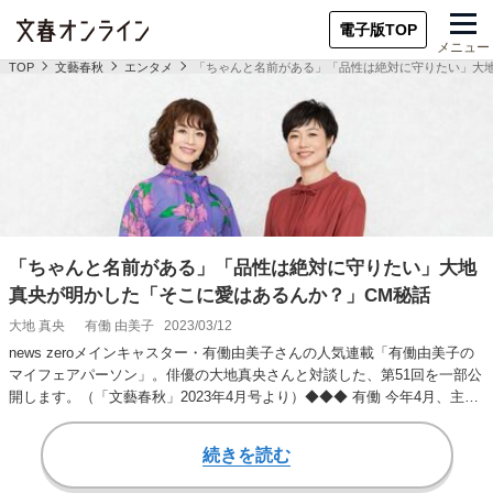
電子版TOP
メニュー
TOP
文藝春秋
エンタメ
「ちゃんと名前がある」「品性は絶対に守りたい」大
「ちゃんと名前がある」「品性は絶対に守りたい」大地
真央が明かした「そこに愛はあるんか？」CM秘話
大地 真央
有働 由美子
2023/03/12
news zeroメインキャスター・有働由美子さんの人気連載「有働由美子の
マイフェアパーソン」。俳優の大地真央さんと対談した、第51回を一部公
開します。（「文藝春秋」2023年4月号より）◆◆◆ 有働 今年4月、主
演…
続きを読む