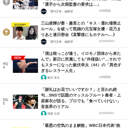
「選手から次期監督の要求は…」
20時間前
「週刊文春」編集部
三山凌輝が妻・趣里との「キス・濡れ場禁止
SCOOP!
ルール」を破って既婚の元宝塚女優・花乃ま
りあと連日密会《直撃後にもホテルへ…》
2026/08/04
「週刊文春」編集部
「僕は根っこが違う。イロモノ団体から来た
NEW
んで」新日に所属しても“外様扱い”…それで
4位
もスターになった飯伏幸太（44）の「異色す
4
ぎるレスラー人生」
10時間前
飯伏 幸太
「謝礼はお花でいいですか？」と言われ絶
句…SNSで話題のマッスルフルート奏者・上
5位
原麻衣が語る、プロでも「食べていけない」
5
音楽界のリアル
2026/08/01
我妻 弘崇
「最悪の空気のまま解散」WBC日本代表“敗