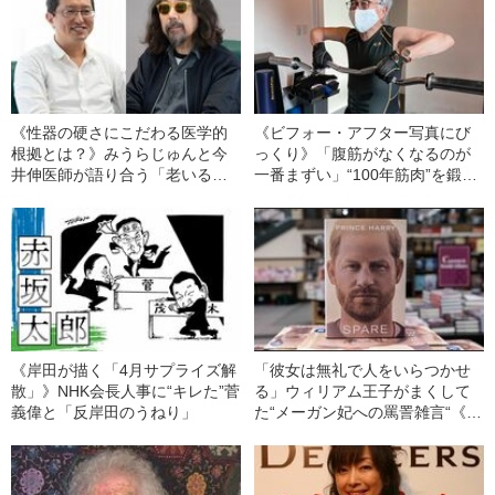
《性器の硬さにこだわる医学的
《ビフォー・アフター写真にび
根拠とは？》みうらじゅんと今
っくり》「腹筋がなくなるのが
井伸医師が語り合う「老いるシ
一番まずい」“100年筋肉”を鍛え
ョックと射精道」
るオススメ体操
《岸田が描く「4月サプライズ解
「彼女は無礼で人をいらつかせ
散」》NHK会長人事に“キレた”菅
る」ウィリアム王子がまくして
義偉と「反岸田のうねり」
た“メーガン妃への罵詈雑言“《ヘ
ンリー王子“暴露本”を読み解く》