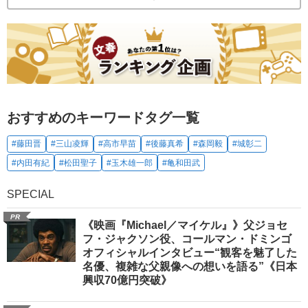
おすすめのキーワードタグ一覧
#藤田晋
#三山凌輝
#高市早苗
#後藤真希
#森岡毅
#城彰二
#内田有紀
#松田聖子
#玉木雄一郎
#亀和田武
SPECIAL
PR
《映画『Michael／マイケル』》父ジョセ
フ・ジャクソン役、コールマン・ドミンゴ
オフィシャルインタビュー“観客を魅了した
名優、複雑な父親像への想いを語る”《日本
興収70億円突破》