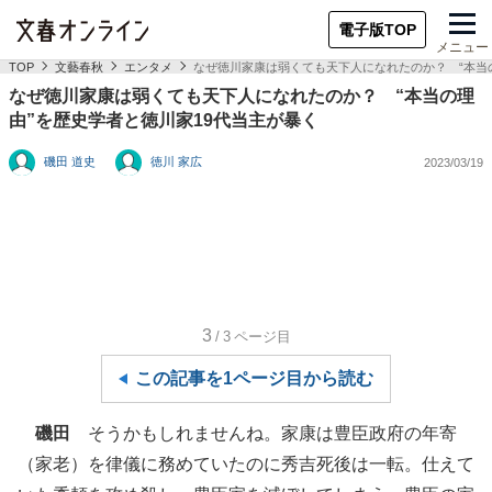
電子版TOP
メニュー
TOP
文藝春秋
エンタメ
なぜ徳川家康は弱くても天下人になれたのか？ “本当
なぜ徳川家康は弱くても天下人になれたのか？ “本当の理
由”を歴史学者と徳川家19代当主が暴く
磯田 道史
徳川 家広
2023/03/19
3
/3
ページ目
この記事を1ページ目から読む
磯田
そうかもしれませんね。家康は豊臣政府の年寄
（家老）を律儀に務めていたのに秀吉死後は一転。仕えて