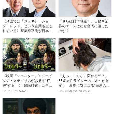
《米国では「ジェネレーショ
「さらば日本電産！」自動車業
ン・レフト」という言葉も生ま
界のエースはなぜ台湾に渡った
れている》斎藤幸平氏が日本共
のか？
産党を除名された松竹伸幸氏に
エール
《映画『シェルター』》ジェイ
「えっ、こんなに変わるの？」
ソン・ステイサムがお盆を“打
36歳男性ライターのニオイが激
破”する!!《「眠眠打破」コラ
変！ 夏場に気になる“頭皮のニ
ボ》
オイ”や“ベタつき”を解消す
PR（キノフィルムズ）
PR（株式会社スヴェンソン）
る、“ウィッグのスペシャリス
ト”が生み出した徹底ケアとは