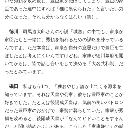
いた秀頼を攻め殺し、豊臣家を滅ぼしてしまう。豊臣の家
臣であった連中にすれば「狸に裏切られた」と言いたい気
分になった。それも分からなくはない（笑）。
徳川
司馬遼太郎さんの小説『城塞』の中でも、家康が
家臣たちと一緒に、秀頼を陥れるための謀略を練っている
んですよ。ただ本当は、家康が自分の意思だけで豊臣を亡
ぼしたとは考えにくいんですけどね。家康が徳川幕府を開
いてからは、皆で話し合いをして決める「大名共和制」だ
ったとみています。
磯田
私はもう1つ、「狸おやじ」論が出てくる源泉を
知っています。それは天皇や公家。彼らは豊臣家のことが
好きでした。たとえば後陽成天皇は、気前の良いパトロン
だった豊臣家のおかげで、豪勢に暮らしていた。家康が秀
頼を攻めると、後陽成天皇が「なんてヒドいことをするん
だ」と問い詰めたふしがある。こうした「家康嫌い」の感