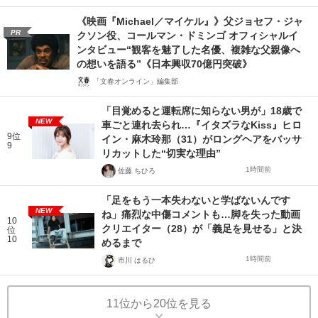
《映画『Michael／マイケル』》父ジョセフ・ジャ
PR
クソン役、コールマン・ドミンゴ オフィシャルイ
ンタビュー“観客を魅了した名優、複雑な父親像へ
の想いを語る”《日本興収70億円突破》
「文春オンライン」編集部
「目覚めると運転席に知らない男が」18歳で
NEW
車ごと連れ去られ…『イタズラなKiss』ヒロ
9位
イン・麻木玲那（31）がロングヘアをバッサ
9
リカットした“切実な理由”
1時間前
佐藤 ちひろ
「足をもう一本失わないと学ばないんです
NEW
ね」痛烈な中傷コメントも…脚を失った動画
10
クリエイター（28）が「義足を見せる」と決
位
10
めるまで
1時間前
市川 はるひ
11位から20位を見る