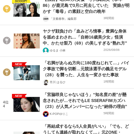
SCOOP!
86）が鹿児島で3月に死去していた 実娘が明
かす「毒母」の素顔と空白の晩年
3時間前
「文藝春秋」編集部
ヤクザ顔負けの「血みどろ情事」豊満な身体
を舐めまわされ…「自称16歳美少女」怪演
中、かたせ梨乃（69）の美しすぎる“熟れ方”
2026/08/06
ゆるま 小林
「右脚があらぬ方向に180度ねじれて…」バイ
NEW
ク事故で脚を切断…元競泳選手の義足モデル
（28）を襲った、人生を一変させた事故
1時間前
市川 はるひ
「宮脇咲良じゃないほう」“知名度の差”が懸
NEW
念されたが…それでもLE SSERAFIMカズハ
4位
4
（23）が人気メンバーになった“納得の理由”
5時間前
K-POPゆりこ
「再結成するなら5人全員がいい」「でも、ど
うしても連絡が取れなくて…」元ZONE・