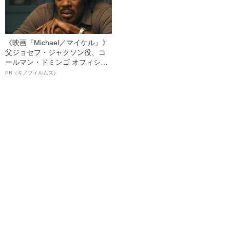
《映画『Michael／マイケル』》
父ジョセフ・ジャクソン役、コ
ールマン・ドミンゴ オフィシャ
ルインタビュー“観客を魅了した
PR（キノフィルムズ）
名優、複雑な父親像への想いを
語る”《日本興収70億円突破》