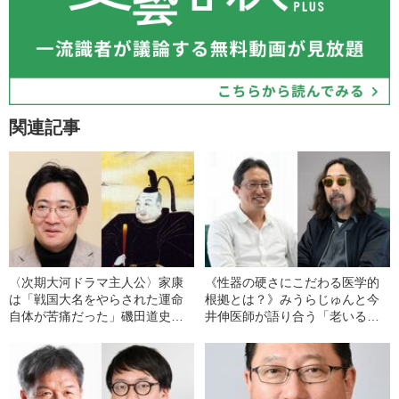
関連記事
〈次期大河ドラマ主人公〉家康
《性器の硬さにこだわる医学的
は「戦国大名をやらされた運命
根拠とは？》みうらじゅんと今
自体が苦痛だった」磯田道史が
井伸医師が語り合う「老いるシ
分析した“若き日の苦悩”
ョックと射精道」