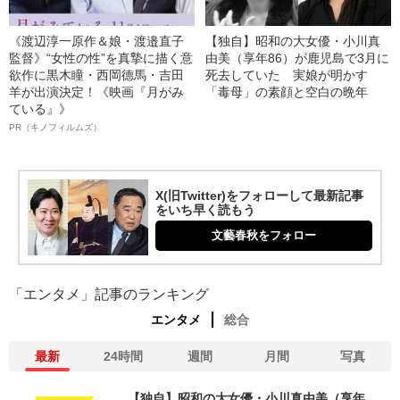
《渡辺淳一原作＆娘・渡邉直子
【独自】昭和の大女優・小川真
監督》“女性の性”を真摯に描く意
由美（享年86）が鹿児島で3月に
欲作に黒木瞳・西岡德馬・吉田
死去していた 実娘が明かす
羊が出演決定！《映画『月がみ
「毒母」の素顔と空白の晩年
ている』》
PR（キノフィルムズ）
X(旧Twitter)をフォローして最新記事
をいち早く読もう
文藝春秋をフォロー
「エンタメ」記事のランキング
エンタメ
総合
最新
24時間
週間
月間
写真
【独自】昭和の大女優・小川真由美（享年