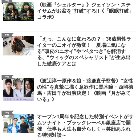
PR
《映画『シェルター』》ジェイソン・ステ
イサムがお盆を“打破”する!!《「眠眠打破」
コラボ》
PR
「えっ、こんなに変わるの？」36歳男性ラ
イターのニオイが激変！ 夏場に気にな
る“頭皮のニオイ”や“ベタつき”を解消す
る、“ウィッグのスペシャリスト”が生み出
した徹底ケアとは
PR
《渡辺淳一原作＆娘・渡邉直子監督》“女性
の性”を真摯に描く意欲作に黒木瞳・西岡德
馬・吉田羊が出演決定！《映画『月がみて
いる』》
PR
オープン1周年を記念した特別イベントがサ
ムソナイト・ブラックレーベル銀座店で開
催 仕事も人生も自分らしく～笑顔あふれ
る特別対談～