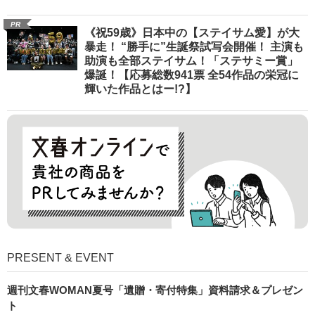
PR
《祝59歳》日本中の【ステイサム愛】が大
暴走！ “勝手に”生誕祭試写会開催！ 主演も
助演も全部ステイサム！「ステサミー賞」
爆誕！【応募総数941票 全54作品の栄冠に
輝いた作品とはー!?】
PRESENT & EVENT
週刊文春WOMAN夏号「遺贈・寄付特集」資料請求＆プレゼン
ト