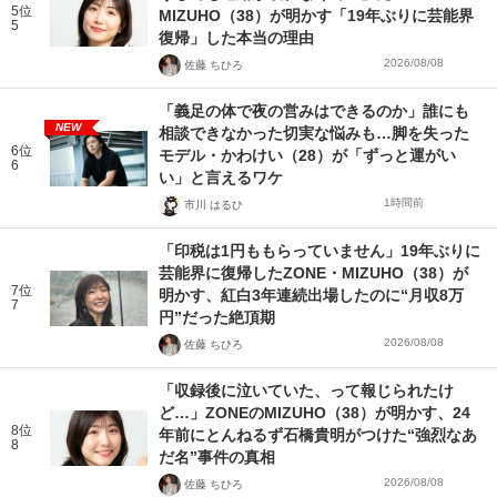
5位
MIZUHO（38）が明かす「19年ぶりに芸能界
5
復帰」した本当の理由
2026/08/08
佐藤 ちひろ
「義足の体で夜の営みはできるのか」誰にも
NEW
相談できなかった切実な悩みも…脚を失った
6位
モデル・かわけい（28）が「ずっと運がい
6
い」と言えるワケ
1時間前
市川 はるひ
「印税は1円ももらっていません」19年ぶりに
芸能界に復帰したZONE・MIZUHO（38）が
7位
明かす、紅白3年連続出場したのに“月収8万
7
円”だった絶頂期
2026/08/08
佐藤 ちひろ
「収録後に泣いていた、って報じられたけ
ど…」ZONEのMIZUHO（38）が明かす、24
8位
年前にとんねるず石橋貴明がつけた“強烈なあ
8
だ名”事件の真相
2026/08/08
佐藤 ちひろ