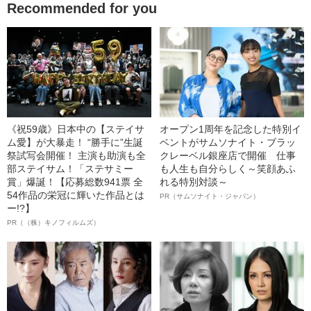
Recommended for you
《祝59歳》日本中の【ステイサ
オープン1周年を記念した特別イ
ム愛】が大暴走！ “勝手に”生誕
ベントがサムソナイト・ブラッ
祭試写会開催！ 主演も助演も全
クレーベル銀座店で開催 仕事
部ステイサム！「ステサミー
も人生も自分らしく～笑顔あふ
賞」爆誕！【応募総数941票 全
れる特別対談～
54作品の栄冠に輝いた作品とは
PR（サムソナイト・ジャパン）
ー!?】
PR（（株）キノフィルムズ）