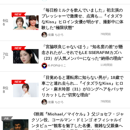
「毎日粉ミルクを飲んでいました」初主演の
NEW
プレッシャーで激痩せ、点滴も…『イタズラ
6位
なKiss』ヒロイン女優が明かす、撮影中に体
6
験した“極限状態”
7時間前
佐藤 ちひろ
「宮脇咲良じゃないほう」“知名度の差”が懸
NEW
念されたが…それでもLE SSERAFIMカズハ
7位
7
（23）が人気メンバーになった“納得の理由”
11時間前
K-POPゆりこ
「目覚めると運転席に知らない男が」18歳で
NEW
車ごと連れ去られ…『イタズラなKiss』ヒロ
8位
イン・麻木玲那（31）がロングヘアをバッサ
8
リカットした“切実な理由”
7時間前
佐藤 ちひろ
《映画『Michael／マイケル』》父ジョセフ・ジャ
PR
クソン役、コールマン・ドミンゴ オフィシャルイ
ンタビュー“観客を魅了した名優、複雑な父親像へ