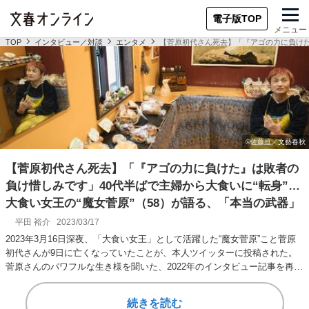
電子版TOP
メニュー
TOP
インタビュー／対談
エンタメ
【菅原初代さん死去】「『アゴの力に負けた
【菅原初代さん死去】「『アゴの力に負けた』は敗者の
負け惜しみです」40代半ばで主婦から大食いに“転身”…
大食い女王の“魔女菅原”（58）が語る、「本当の武器」
平田 裕介
2023/03/17
2023年3月16日深夜、「大食い女王」として活躍した“魔女菅原”こと菅原
初代さんが9日に亡くなっていたことが、本人ツイッターに投稿された。
菅原さんのパワフルな生き様を聞いた、2022年のインタビュー記事を再公
開…
続きを読む