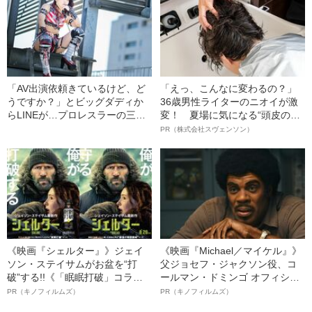
「AV出演依頼きているけど、ど
「えっ、こんなに変わるの？」
うですか？」とビッグダディか
36歳男性ライターのニオイが激
らLINEが…プロレスラーの三女
変！ 夏場に気になる“頭皮のニ
が語る、7回離婚をした林下家の
オイ”や“ベタつき”を解消す
PR（株式会社スヴェンソン）
現在
る、“ウィッグのスペシャリス
ト”が生み出した徹底ケアとは
《映画『シェルター』》ジェイ
《映画『Michael／マイケル』》
ソン・ステイサムがお盆を“打
父ジョセフ・ジャクソン役、コ
破”する!!《「眠眠打破」コラ
ールマン・ドミンゴ オフィシャ
ボ》
ルインタビュー“観客を魅了した
PR（キノフィルムズ）
PR（キノフィルムズ）
名優、複雑な父親像への想いを