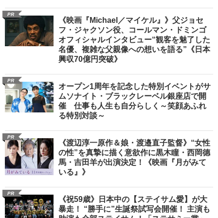
PR
《映画『Michael／マイケル』》父ジョセ
フ・ジャクソン役、コールマン・ドミンゴ
オフィシャルインタビュー“観客を魅了した
名優、複雑な父親像への想いを語る”《日本
興収70億円突破》
PR
オープン1周年を記念した特別イベントがサ
ムソナイト・ブラックレーベル銀座店で開
催 仕事も人生も自分らしく～笑顔あふれ
る特別対談～
PR
《渡辺淳一原作＆娘・渡邉直子監督》“女性
の性”を真摯に描く意欲作に黒木瞳・西岡德
馬・吉田羊が出演決定！《映画『月がみて
いる』》
PR
《祝59歳》日本中の【ステイサム愛】が大
暴走！ “勝手に”生誕祭試写会開催！ 主演も