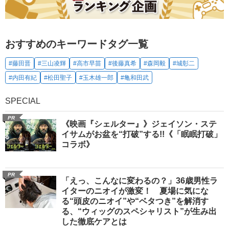
おすすめのキーワードタグ一覧
#藤田晋
#三山凌輝
#高市早苗
#後藤真希
#森岡毅
#城彰二
#内田有紀
#松田聖子
#玉木雄一郎
#亀和田武
SPECIAL
PR
《映画『シェルター』》ジェイソン・ステ
イサムがお盆を“打破”する!!《「眠眠打破」
コラボ》
PR
「えっ、こんなに変わるの？」36歳男性ラ
イターのニオイが激変！ 夏場に気にな
る“頭皮のニオイ”や“ベタつき”を解消す
る、“ウィッグのスペシャリスト”が生み出
した徹底ケアとは