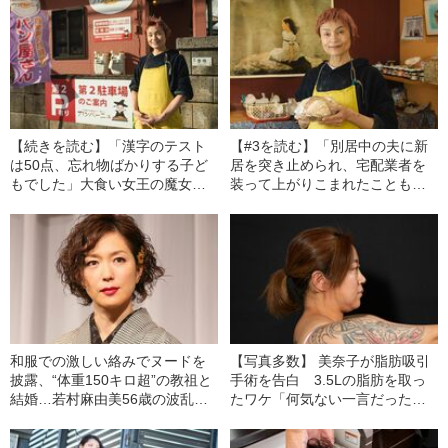
【続きを読む】「漢字のテスト
【#3を読む】「別居中の夫に新
は50点、忘れ物ばかりする子ど
居を突き止められ、宅配業者を
もでした」大食い女王の魔女菅
装って上がりこまれたことも」
原（58）が語る、発達障害の“生
大食い女王の魔女菅原（58）が
きづらさ”といまも抱える“劣等
語る、モラハラ夫との“壮絶すぎ
感”
た離婚”
和服での激しい絡みでヌードを
【写真多数】 美奈子が脂肪吸引
披露、“体重150キロ超”の教祖と
手術を告白 3.5Lの脂肪を取っ
結婚…若村麻由美56歳の波乱万
たワケ「何気ない一言だったん
丈
ですけど…」