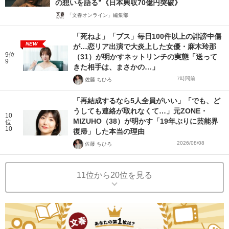
の想いを語る”《日本興収70億円突破》
「文春オンライン」編集部
「死ねよ」「ブス」毎日100件以上の誹謗中傷
NEW
が…恋リア出演で大炎上した女優・麻木玲那
9位
（31）が明かすネットリンチの実態「送って
9
きた相手は、まさかの…」
7時間前
佐藤 ちひろ
「再結成するなら5人全員がいい」「でも、ど
うしても連絡が取れなくて…」元ZONE・
10
MIZUHO（38）が明かす「19年ぶりに芸能界
位
10
復帰」した本当の理由
2026/08/08
佐藤 ちひろ
11位から20位を見る