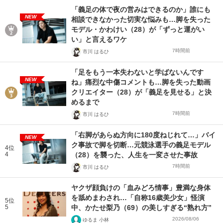
「義足の体で夜の営みはできるのか」誰にも
NEW
相談できなかった切実な悩みも…脚を失った
モデル・かわけい（28）が「ずっと運がい
い」と言えるワケ
7時間前
市川 はるひ
「足をもう一本失わないと学ばないんです
NEW
ね」痛烈な中傷コメントも…脚を失った動画
クリエイター（28）が「義足を見せる」と決
めるまで
7時間前
市川 はるひ
「右脚があらぬ方向に180度ねじれて…」バイ
NEW
ク事故で脚を切断…元競泳選手の義足モデル
4位
4
（28）を襲った、人生を一変させた事故
7時間前
市川 はるひ
ヤクザ顔負けの「血みどろ情事」豊満な身体
を舐めまわされ…「自称16歳美少女」怪演
5位
5
中、かたせ梨乃（69）の美しすぎる“熟れ方”
2026/08/06
ゆるま 小林