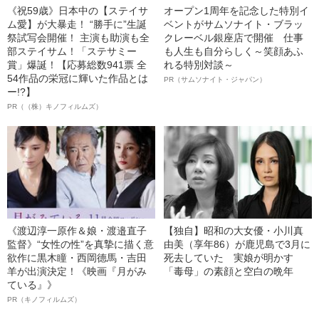
《祝59歳》日本中の【ステイサ
オープン1周年を記念した特別イ
ム愛】が大暴走！ “勝手に”生誕
ベントがサムソナイト・ブラッ
祭試写会開催！ 主演も助演も全
クレーベル銀座店で開催 仕事
部ステイサム！「ステサミー
も人生も自分らしく～笑顔あふ
賞」爆誕！【応募総数941票 全
れる特別対談～
54作品の栄冠に輝いた作品とは
PR（サムソナイト・ジャパン）
ー!?】
PR（（株）キノフィルムズ）
《渡辺淳一原作＆娘・渡邉直子
【独自】昭和の大女優・小川真
監督》“女性の性”を真摯に描く意
由美（享年86）が鹿児島で3月に
欲作に黒木瞳・西岡德馬・吉田
死去していた 実娘が明かす
羊が出演決定！《映画『月がみ
「毒母」の素顔と空白の晩年
ている』》
PR（キノフィルムズ）