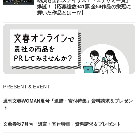
助演も全部ステイサム！「ステサミー賞」
爆誕！【応募総数941票 全54作品の栄冠に
輝いた作品とはー!?】
PRESENT & EVENT
週刊文春WOMAN夏号「遺贈・寄付特集」資料請求＆プレゼン
ト
文藝春秋7月号「遺言・寄付特集」資料請求＆プレゼント