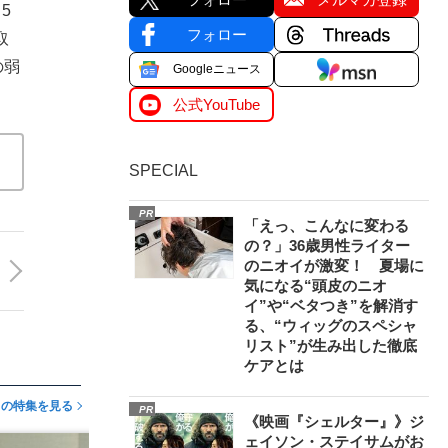
5
フォロー
取
の弱
Googleニュース
公式YouTube
SPECIAL
PR
「えっ、こんなに変わる
の？」36歳男性ライター
のニオイが激変！ 夏場に
気になる“頭皮のニオ
イ”や“ベタつき”を解消す
る、“ウィッグのスペシャ
リスト”が生み出した徹底
ケアとは
この特集を見る
PR
《映画『シェルター』》ジ
ェイソン・ステイサムがお