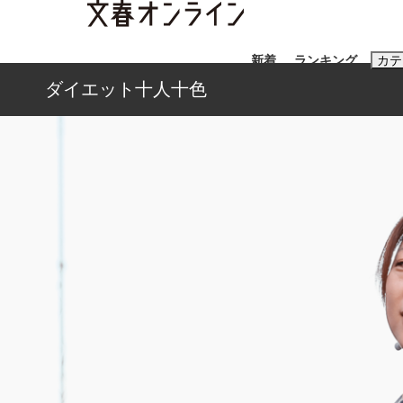
新着
ランキング
カテ
ダイエット十人十色
スクープ
ニュー
おすすめのキ
#藤田晋
#三
#玉木雄一郎
《BTS厳戒トーキョー滞在記》RM→渋谷で飲
終戦から81年