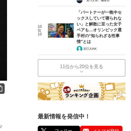
「週刊文春」編集部
「パートナーが一晩中セ
ックスしていて寝られな
い」と解散に至った女子
10
ペアも…オリンピック選
位
10
手村の“知られざる性事
情”とは
辰巳JUNK
11位から20位を見る
最新情報を発信中！
ッ
フォロー
メルマガ登録