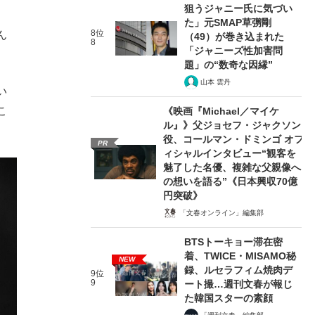
狙うジャニー氏に気づい
た」元SMAP草彅剛
8位
ん
（49）が巻き込まれた
8
「ジャニーズ性加害問
題」の“数奇な因縁”
山本 雲丹
い
こ
《映画『Michael／マイケ
ル』》父ジョセフ・ジャクソン
役、コールマン・ドミンゴ オフ
PR
ィシャルインタビュー“観客を
魅了した名優、複雑な父親像へ
の想いを語る”《日本興収70億
円突破》
「文春オンライン」編集部
BTSトーキョー滞在密
着、TWICE・MISAMO秘
NEW
録、ルセラフィム焼肉デ
9位
9
ート撮…週刊文春が報じ
た韓国スターの素顔