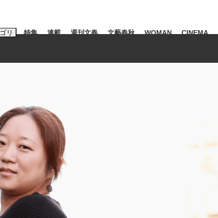
ゴリ
特集
連載
週刊文春
文藝春秋
WOMAN
CINEMA
キーワード入力
ス
エンタメ
ライフ
ビジネス
ーワードタグ一覧
山凌輝
#高市早苗
#後藤真希
#森岡毅
#城彰二
#内田有紀
#亀和田武
み会、JIN→伊豆の...
「90%は失敗する。でも…」
日本生まれの