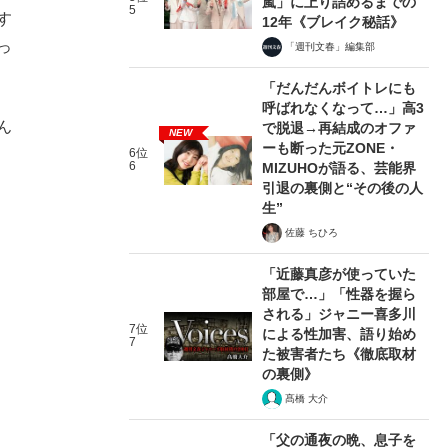
嵐」に上り詰めるまでの
5
す
12年《ブレイク秘話》
っ
「週刊文春」編集部
「だんだんボイトレにも
呼ばれなくなって…」高3
ん
で脱退→再結成のオファ
NEW
ーも断った元ZONE・
6位
6
MIZUHOが語る、芸能界
引退の裏側と“その後の人
生”
佐藤 ちひろ
「近藤真彦が使っていた
部屋で…」「性器を握ら
される」ジャニー喜多川
7位
による性加害、語り始め
7
た被害者たち《徹底取材
の裏側》
髙橋 大介
「父の通夜の晩、息子を