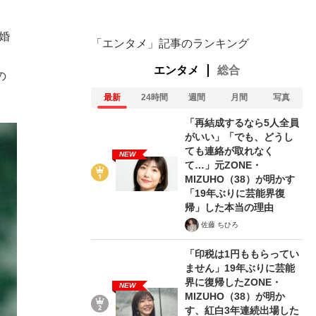
婚
「エンタメ」記事のランキング
エンタメ
総合
の
最新
24時間
週間
月間
写真
「再結成するなら5人全員
がいい」「でも、どうし
ても連絡が取れなく
NEW
て…」元ZONE・
MIZUHO（38）が明かす
「19年ぶりに芸能界復
帰」した本当の理由
佐藤 ちひろ
「印税は1円ももらってい
ません」19年ぶりに芸能
界に復帰したZONE・
NEW
MIZUHO（38）が明か
す、紅白3年連続出場した