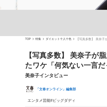
TOP
特集
ダイエット十人十色
【写真多数】 美奈子
「最悪の空気のまま解散」WBC日本代表“敗戦
私のあのとき、私のいま
【写真多数】 美奈子が脂
たワケ「何気ない一言だ
美奈子インタビュー
「文春オンライン」編集部
エンタメ
芸能
#ビッグダディ
「クマが悪者扱いされているのが悲しい」『北
キングの誕生を、目撃せよ。