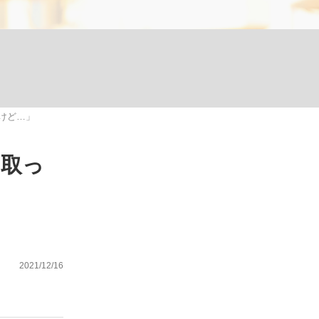
む将棋
けど…」
った」侍ジャパン選手が証言した“NPB聞...
を取っ
2021/12/16