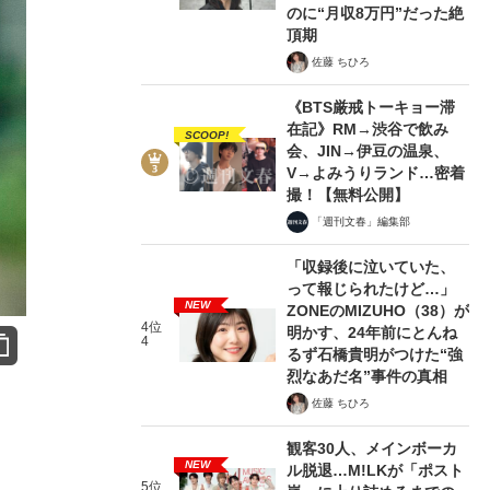
のに“月収8万円”だった絶
頂期
佐藤 ちひろ
《BTS厳戒トーキョー滞
在記》RM→渋谷で飲み
SCOOP!
会、JIN→伊豆の温泉、
V→よみうりランド…密着
撮！【無料公開】
「週刊文春」編集部
「収録後に泣いていた、
って報じられたけど…」
NEW
ZONEのMIZUHO（38）が
4位
明かす、24年前にとんね
4
るず石橋貴明がつけた“強
烈なあだ名”事件の真相
佐藤 ちひろ
観客30人、メインボーカ
NEW
ル脱退…M!LKが「ポスト
5位