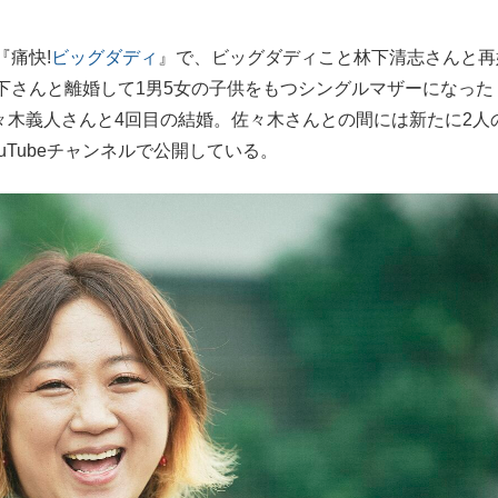
もっと見る
もっと見る
痛快!
ビッグダディ
』で、ビッグダディこと林下清志さんと再
下さんと離婚して1男5女の子供をもつシングルマザーになった
佐々木義人さんと4回目の結婚。佐々木さんとの間には新たに2人
uTubeチャンネルで公開している。