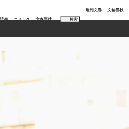
週刊文春
文藝春秋
読書
コミック
文春野球
検索
電子版
PLUS
インタビュー
読書
#松田聖子
本田圭佑が初めて明かした日本代表監督に...
K-POPアイドルたち