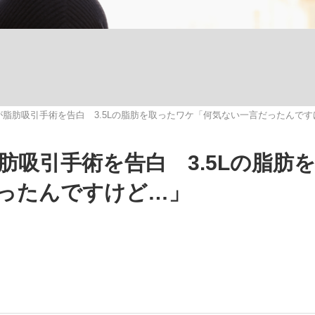
観る将棋、読
が脂肪吸引手術を告白 3.5Lの脂肪を取ったワケ「何気ない一言だったんです
”の真実 選手が明かす...
「敗因分析は一切聞かれなか
肪吸引手術を告白 3.5Lの脂肪
ったんですけど…」
の国から』倉本聰氏（91...