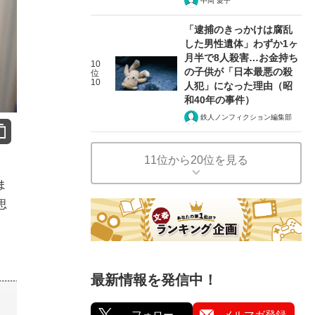
中岡 愛子
「逮捕のきっかけは腐乱
した男性遺体」わずか1ヶ
月半で8人殺害…お金持ち
10
の子供が「日本最悪の殺
位
10
人犯」になった理由（昭
和40年の事件）
鉄人ノンフィクション編集部
11位から20位を見る
ま
思
最新情報を発信中！
フォロー
メルマガ登録