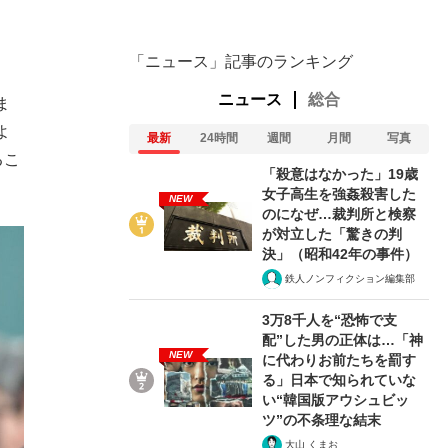
「ニュース」記事のランキング
ニュース
総合
ま
よ
最新
24時間
週間
月間
写真
るこ
「殺意はなかった」19歳
女子高生を強姦殺害した
NEW
のになぜ…裁判所と検察
が対立した「驚きの判
決」（昭和42年の事件）
鉄人ノンフィクション編集部
3万8千人を“恐怖で支
配”した男の正体は…「神
NEW
に代わりお前たちを罰す
る」日本で知られていな
い“韓国版アウシュビッ
ツ”の不条理な結末
大山 くまお