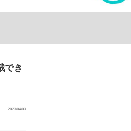
ない資産運用のすべて
が悲しい」『北の国から』倉本聰氏（91...
裁でき
2023/04/03