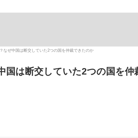
いまさら聞け
？なぜ中国は断交していた2つの国を仲裁できたのか
手が証言した“NPB聞...
「クマが悪者扱いされているの
中国は断交していた2つの国を仲
もっと見る
カー日本代表・森保一監督...