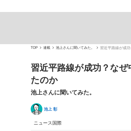
TOP
連載
池上さんに聞いてみた。
習近平路線が成功
「敗因分析は一切聞かれなかった」侍ジャパン選
キングの誕生を、目撃せよ。
習近平路線が成功？なぜ
たのか
池上さんに聞いてみた。
the Style
池上 彰
ニュース
国際
「目標達成できなかったからと言って…」サッ