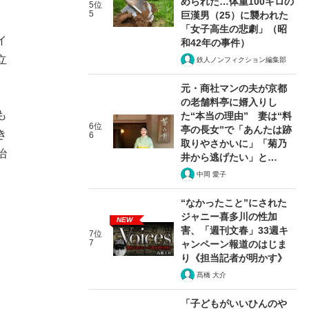
められた…体重100キロの
5位
5
巨漢男（25）に襲われた
「女子高生の悲劇」（昭
イ
和42年の事件）
立
鉄人ノンフィクション編集部
元・商社マンの夫が京都
の老舗料亭に婿入りし
も
た“本当の理由” 妻は“料
6位
亭の長女”で「あんたは跡
き
6
取りやさかいに」「菊乃
治
井から逃げたい」と…
中岡 愛子
“なかったこと”にされた
ジャニー喜多川の性加
NEW
害、「週刊文春」33週キ
7位
7
ャンペーン報道のはじま
り《担当記者が明かす》
髙橋 大介
「子どもがいいひんのや