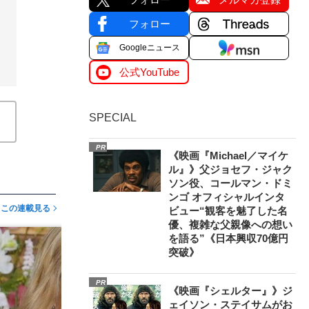
フォロー
Googleニュース
公式YouTube
SPECIAL
PR
《映画『Michael／マイケ
ル』》父ジョセフ・ジャク
ソン役、コールマン・ドミ
ンゴ オフィシャルインタ
この連載見る
ビュー“観客を魅了した名
優、複雑な父親像への想い
を語る”《日本興収70億円
突破》
PR
《映画『シェルター』》ジ
ェイソン・ステイサムがお