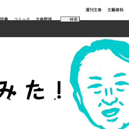
週刊文春
文藝春秋
読書
コミック
文春野球
検索
電子版
PLUS
インタビュー
読書
#松田聖子
む将棋
BC日本代表“敗戦”の真実 選手が明かす...