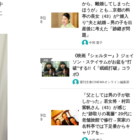
から、離婚してしまった
中
ほうが」とも…京都の料
こ
亭の長女（43）が“婿入
8位
8
り”夫と結婚→男の子を出
産後に考えた「跡継ぎ問
題」
中岡 愛子
《映画『シェルター』》ジェイ
PR
ソン・ステイサムがお盆を“打
破”する!!《「眠眠打破」コラ
ボ》
週刊文春CINEMAオンライン編集部
「父としては男の子が欲
しかった」若女将・村田
紫帆さん（43）が感じ
た“跡取りの葛藤” 20代に
9位
9
老舗旅館で修行→実家の
名料亭では下足番からキ
ャリアを…