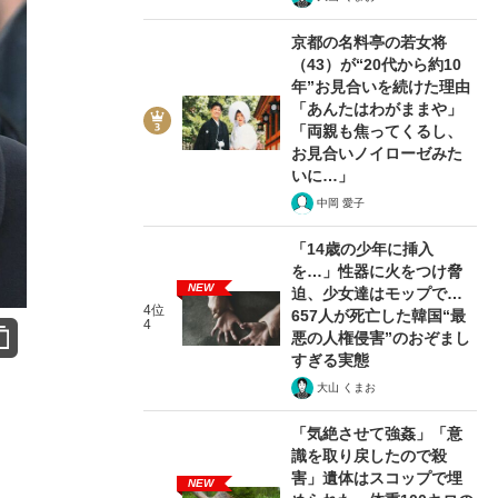
京都の名料亭の若女将
（43）が“20代から約10
年”お見合いを続けた理由
「あんたはわがままや」
「両親も焦ってくるし、
お見合いノイローゼみた
いに…」
中岡 愛子
「14歳の少年に挿入
を…」性器に火をつけ脅
NEW
迫、少女達はモップで…
4位
657人が死亡した韓国“最
4
悪の人権侵害”のおぞまし
すぎる実態
大山 くまお
「気絶させて強姦」「意
識を取り戻したので殺
害」遺体はスコップで埋
NEW