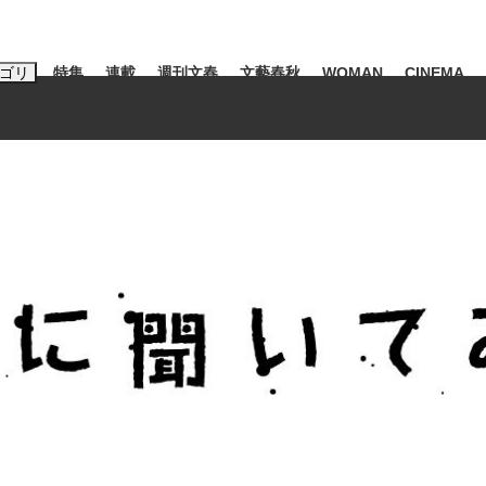
ゴリ
特集
連載
週刊文春
文藝春秋
WOMAN
CINEMA
キーワード入力
ス
エンタメ
ライフ
ビジネス
ーワードタグ一覧
山凌輝
#高市早苗
#後藤真希
#森岡毅
#城彰二
#内田有紀
観る将棋、読
#亀和田武
て明かした日本代表監督に...
「最悪の空気のまま解散」W