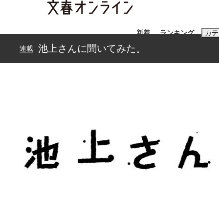
新着
ランキング
カテ
池上さんに聞いてみた。
連載
スクープ
ニュー
おすすめのキ
#藤田晋
#三
#玉木雄一郎
「90%は失敗する。でも…」本田圭佑が初め
終戦から81年