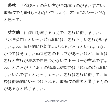
夢枕
「詫びろ」の言い方が全部違うのがまたすごい。
歌舞伎でも8回も言わないでしょう。本当に名シーンだな
と思って。
猿之助
伊佐山を演じるうえで、悪役に徹しました。
『水戸黄門』といった時代劇には、悪役らしい悪役がいま
したよね。最終的に絶対退治されるだろうというような。
かつてはそうした勧善懲悪のドラマがあったけど、最近は
悪役と主役が曖昧で白黒つかないストーリーが主流ですよ
ね。ところが『半沢』の福澤克雄監督は「現代の時代劇に
したいんです」とおっしゃった。悪役は悪役に徹して、最
後は徹底的にやっつけられる。歌舞伎の世界と通じるもの
があるなと感じました。
ADVERTISEMENT