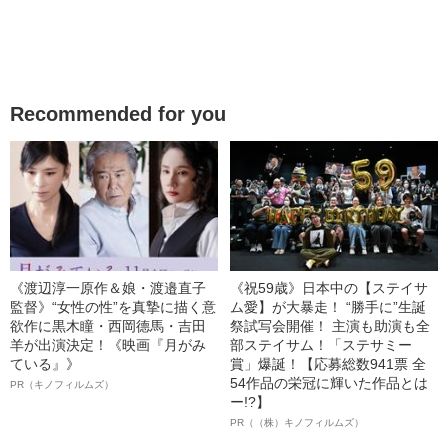
Recommended for you
《渡辺淳一原作＆娘・渡邉直子
《祝59歳》日本中の【ステイサ
監督》“女性の性”を真摯に描く意
ム愛】が大暴走！ “勝手に”生誕
欲作に黒木瞳・西岡德馬・吉田
祭試写会開催！ 主演も助演も全
羊が出演決定！《映画『月がみ
部ステイサム！「ステサミー
ている』》
賞」爆誕！【応募総数941票 全
54作品の栄冠に輝いた作品とは
PR（キノフィルムズ）
ー!?】
PR（（株）キノフィルムズ）