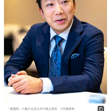
「陰陽師」の魅力を語る市川猿之助氏 ©文藝春秋