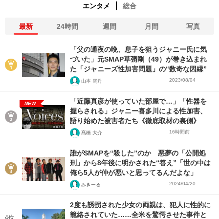
エンタメ
総合
最新
24時間
週間
月間
写真
「父の通夜の晩、息子を狙うジャニー氏に気
づいた」元SMAP草彅剛（49）が巻き込まれ
た「ジャニーズ性加害問題」の“数奇な因縁”
2023/08/04
山本 雲丹
「近藤真彦が使っていた部屋で…」「性器を
NEW
握らされる」ジャニー喜多川による性加害、
語り始めた被害者たち《徹底取材の裏側》
16時間前
髙橋 大介
誰がSMAPを“殺した”のか 悪夢の「公開処
刑」から8年後に明かされた“答え”「世の中は
俺ら5人が仲が悪いと思ってるんだよな」
2024/04/20
みきーる
2度も誘拐された少女の両親は、犯人に性的に
籠絡されていた……全米を驚愕させた事件と
4位