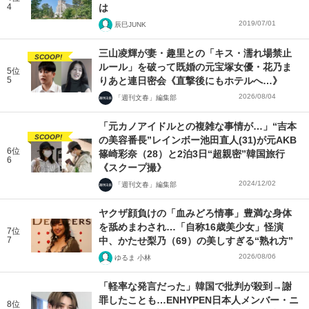
4
は
2019/07/01
辰巳JUNK
三山凌輝が妻・趣里との「キス・濡れ場禁止
SCOOP!
ルール」を破って既婚の元宝塚女優・花乃ま
5位
5
りあと連日密会《直撃後にもホテルへ…》
2026/08/04
「週刊文春」編集部
「元カノアイドルとの複雑な事情が…」“吉本
SCOOP!
の美容番長”レインボー池田直人(31)が元AKB
6位
篠崎彩奈（28）と2泊3日“超親密”韓国旅行
6
《スクープ撮》
2024/12/02
「週刊文春」編集部
ヤクザ顔負けの「血みどろ情事」豊満な身体
を舐めまわされ…「自称16歳美少女」怪演
7位
7
中、かたせ梨乃（69）の美しすぎる“熟れ方”
2026/08/06
ゆるま 小林
「軽率な発言だった」韓国で批判が殺到→謝
罪したことも…ENHYPEN日本人メンバー・ニ
8位