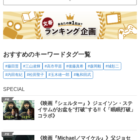
おすすめのキーワードタグ一覧
#藤田晋
#三山凌輝
#高市早苗
#後藤真希
#森岡毅
#城彰二
#内田有紀
#松田聖子
#玉木雄一郎
#亀和田武
SPECIAL
PR
《映画『シェルター』》ジェイソン・ステ
イサムがお盆を“打破”する!!《「眠眠打破」
コラボ》
PR
《映画『Michael／マイケル』》父ジョセ