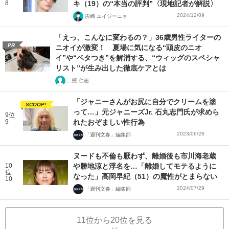
8
キ（19）の“本当の評判”〈現地記者が解説〉
2024/12/09
吉崎 エイジーニョ
「えっ、こんなに変わるの？」36歳男性ライターの
PR
ニオイが激変！ 夏場に気になる“頭皮のニオ
イ”や“ベタつき”を解消する、“ウィッグのスペシャ
リスト”が生み出した徹底ケアとは
二瓶 仁志
「ジャニーさんがお尻に自分でクリームを塗
SCOOP!
って…」元ジャニーズJr. 石丸志門氏が求めら
9位
9
れたおぞましい性行為
2023/06/28
「週刊文春」編集部
ヌードも不倫も厭わず、離婚後も市川海老蔵
10
や勝地涼と浮名を…「離婚してモテるように
位
なった」高岡早紀（51）の魔性がとまらない
10
2024/07/29
「週刊文春」編集部
11位から20位を見る