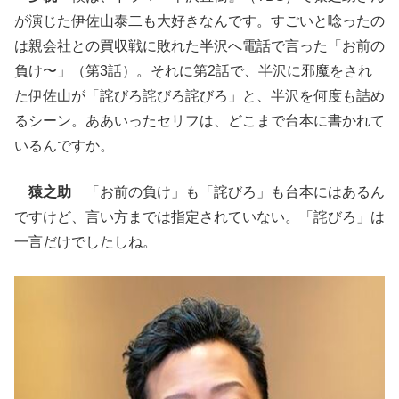
が演じた伊佐山泰二も大好きなんです。すごいと唸ったの
は親会社との買収戦に敗れた半沢へ電話で言った「お前の
負け〜」（第3話）。それに第2話で、半沢に邪魔をされ
た伊佐山が「詫びろ詫びろ詫びろ」と、半沢を何度も詰め
るシーン。ああいったセリフは、どこまで台本に書かれて
いるんですか。
猿之助
「お前の負け」も「詫びろ」も台本にはあるん
ですけど、言い方までは指定されていない。「詫びろ」は
一言だけでしたしね。