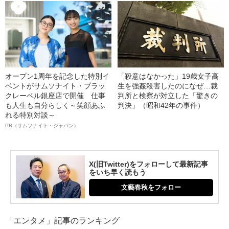
オープン1周年を記念した特別イ
「殺意はなかった」19歳女子高
ベントがサムソナイト・ブラッ
生を強姦殺害したのになぜ…裁
クレーベル銀座店で開催 仕事
判所と検察が対立した「驚きの
も人生も自分らしく～笑顔あふ
判決」（昭和42年の事件）
れる特別対談～
PR（サムソナイト・ジャパン）
X(旧Twitter)をフォローして最新記事
をいち早く読もう
文藝春秋をフォロー
「エンタメ」記事のランキング