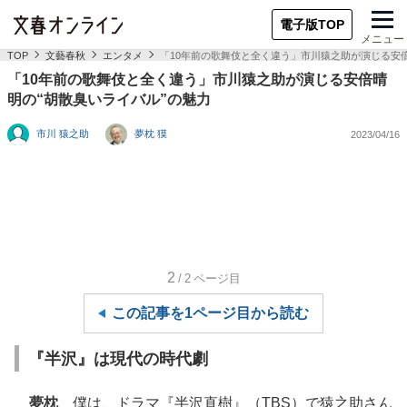
電子版TOP
メニュー
TOP
文藝春秋
エンタメ
「10年前の歌舞伎と全く違う」市川猿之助が演じる安倍
「10年前の歌舞伎と全く違う」市川猿之助が演じる安倍晴
明の“胡散臭いライバル”の魅力
市川 猿之助
夢枕 獏
2023/04/16
2
/2
ページ目
この記事を1ページ目から読む
『半沢』は現代の時代劇
夢枕
僕は、ドラマ『半沢直樹』（TBS）で猿之助さん