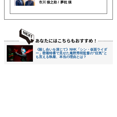
市川 猿之助
夢枕 獏
《殺し合いを演じて》NHK「シン・仮面ライダ
ー」密着特番で見せた庵野秀明監督の“狂気”と
も言える執着、本当の理由とは？