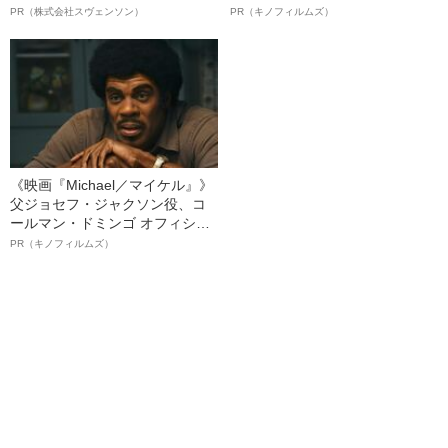
オイ”や“ベタつき”を解消す
ボ》
PR（株式会社スヴェンソン）
PR（キノフィルムズ）
る、“ウィッグのスペシャリス
ト”が生み出した徹底ケアとは
《映画『Michael／マイケル』》
父ジョセフ・ジャクソン役、コ
ールマン・ドミンゴ オフィシャ
ルインタビュー“観客を魅了した
PR（キノフィルムズ）
名優、複雑な父親像への想いを
語る”《日本興収70億円突破》