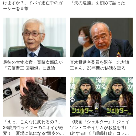
けますか？」ドバイ逃亡中のガ
「夫の逮捕」を初めて語った
ーシーを直撃
最後の大物次官・齋藤次郎氏が
直木賞選考委員を退任 北方謙
『安倍晋三 回顧録』に反論
三さん、23年間の秘話を語る
「えっ、こんなに変わるの？」
《映画『シェルター』》ジェイ
36歳男性ライターのニオイが激
ソン・ステイサムがお盆を“打
変！ 夏場に気になる“頭皮のニ
破”する!!《「眠眠打破」コラ