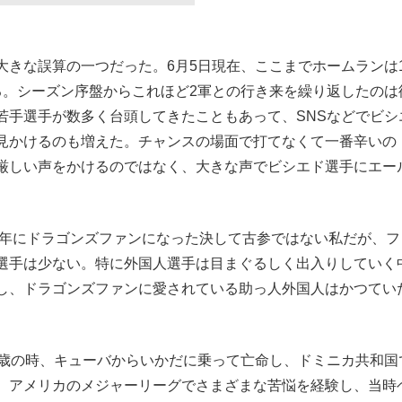
きな誤算の一つだった。6月5日現在、ここまでホームランは
る。シーズン序盤からこれほど2軍との行き来を繰り返したのは
若手選手が数多く台頭してきたこともあって、SNSなどでビシ
見かけるのも増えた。チャンスの場面で打てなくて一番辛いの
厳しい声をかけるのではなく、大きな声でビシエド選手にエー
6年にドラゴンズファンになった決して古参ではない私だが、フ
選手は少ない。特に外国人選手は目まぐるしく出入りしていく
し、ドラゴンズファンに愛されている助っ人外国人はかつてい
歳の時、キューバからいかだに乗って亡命し、ドミニカ共和国
、アメリカのメジャーリーグでさまざまな苦悩を経験し、当時