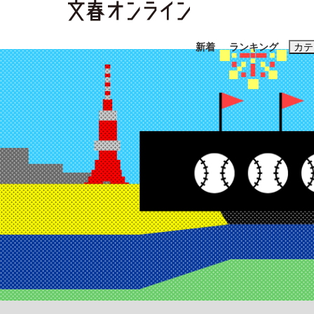
新着
ランキング
カテ
スクープ
ニュー
おすすめのキ
#藤田晋
#三
#玉木雄一郎
「90%は失敗する。でも…」本田圭佑が初め
終戦から81年