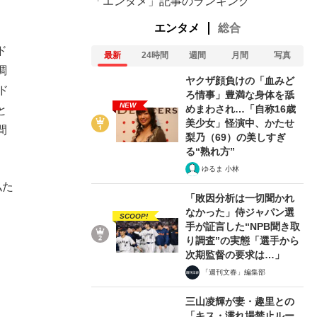
「エンタメ」記事のランキング
エンタメ
総合
ド
最新
24時間
週間
月間
写真
調
ヤクザ顔負けの「血みど
ド
ろ情事」豊満な身体を舐
NEW
めまわされ…「自称16歳
と
美少女」怪演中、かたせ
間
梨乃（69）の美しすぎ
る“熟れ方”
ゆるま 小林
私た
「敗因分析は一切聞かれ
なかった」侍ジャパン選
SCOOP!
手が証言した“NPB聞き取
り調査”の実態「選手から
次期監督の要求は…」
「週刊文春」編集部
三山凌輝が妻・趣里との
「キス・濡れ場禁止ルー