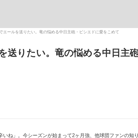
いまさら聞け
でエールを送りたい。竜の悩める中日主砲・ビシエドに愛をこめて
を送りたい。竜の悩める中日主
手が証言した“NPB聞...
「クマが悪者扱いされているの
もっと見る
カー日本代表・森保一監督...
辛いね」。今シーズンが始まって2ヶ月強、他球団ファンの知