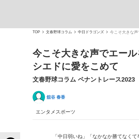
TOP
文春野球コラム
中日ドラゴンズ
今こそ大きな声
今こそ大きな声でエール
「敗因分析は一切聞かれなかった」侍ジャパン選
キングの誕生を、目撃せよ。
シエドに愛をこめて
文春野球コラム ペナントレース2023
舘谷 春香
the Style
エンタメ
スポーツ
「目標達成できなかったからと言って…」サッ
「中日弱いね」「なかなか勝てなくて