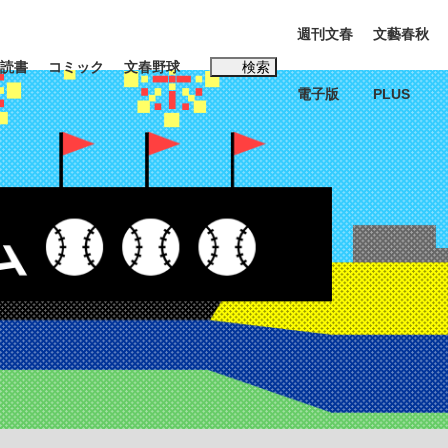
週刊文春
文藝春秋
読書
コミック
文春野球
検索
電子版
PLUS
インタビュー
読書
#松田聖子
む将棋
BC日本代表“敗戦”の真実 選手が明かす...