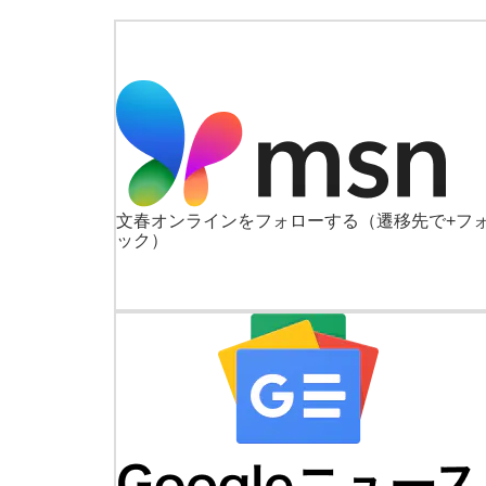
文春オンラインをフォローする
（遷移先で+フ
ック）