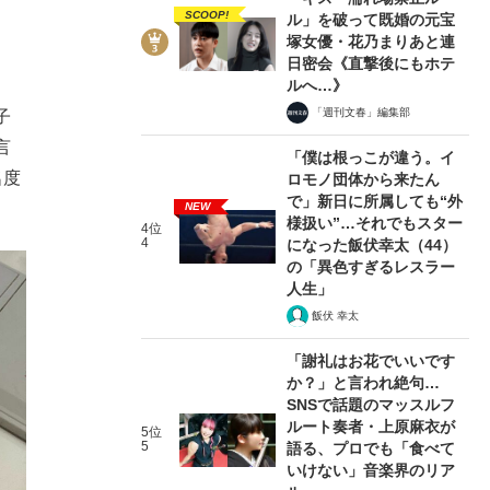
SCOOP!
ル」を破って既婚の元宝
塚女優・花乃まりあと連
日密会《直撃後にもホテ
ルへ…》
「週刊文春」編集部
子
言
「僕は根っこが違う。イ
名度
ロモノ団体から来たん
で」新日に所属しても“外
NEW
様扱い”…それでもスター
4位
4
になった飯伏幸太（44）
の「異色すぎるレスラー
人生」
飯伏 幸太
「謝礼はお花でいいです
か？」と言われ絶句…
SNSで話題のマッスルフ
ルート奏者・上原麻衣が
5位
5
語る、プロでも「食べて
いけない」音楽界のリア