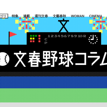
ゴリ
特集
連載
週刊文春
文藝春秋
WOMAN
CINEMA
キーワード入力
ス
エンタメ
ライフ
ビジネス
ーワードタグ一覧
山凌輝
#高市早苗
#後藤真希
#森岡毅
#城彰二
#内田有紀
観る将棋、読
#亀和田武
て明かした日本代表監督に...
「最悪の空気のまま解散」W