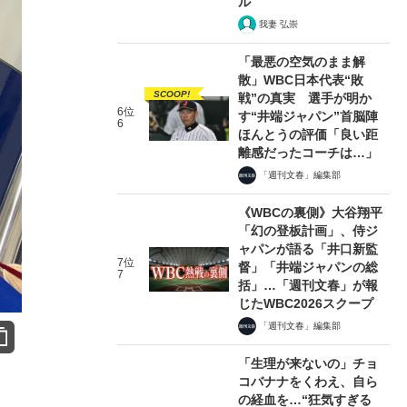
ル
我妻 弘崇
「最悪の空気のまま解
散」WBC日本代表“敗
SCOOP!
戦”の真実 選手が明か
6位
す“井端ジャパン”首脳陣
6
ほんとうの評価「良い距
離感だったコーチは…」
「週刊文春」編集部
《WBCの裏側》大谷翔平
「幻の登板計画」、侍ジ
ャパンが語る「井口新監
7位
督」「井端ジャパンの総
7
括」…「週刊文春」が報
じたWBC2026スクープ
「週刊文春」編集部
「生理が来ないの」チョ
コバナナをくわえ、自ら
の経血を…“狂気すぎる