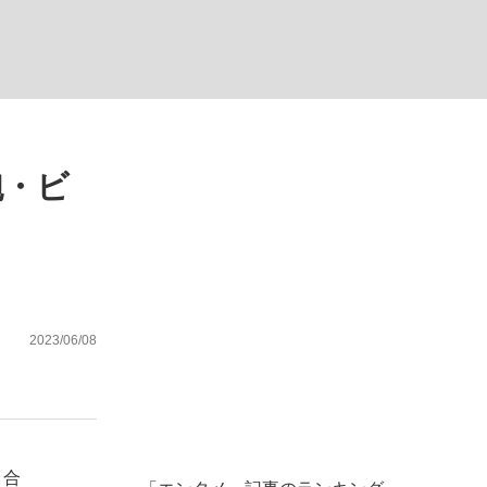
ない資産運用のすべて
砲・ビ
が悲しい」『北の国から』倉本聰氏（91...
2023/06/08
り合