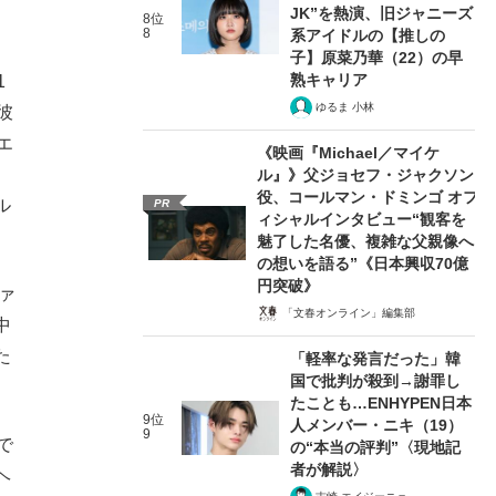
JK”を熱演、旧ジャニーズ
8位
8
系アイドルの【推しの
子】原菜乃華（22）の早
熟キャリア
1
ゆるま 小林
彼
エ
《映画『Michael／マイケ
ル』》父ジョセフ・ジャクソン
役、コールマン・ドミンゴ オフ
ル
PR
ィシャルインタビュー“観客を
魅了した名優、複雑な父親像へ
の想いを語る”《日本興収70億
円突破》
ァ
「文春オンライン」編集部
中
た
「軽率な発言だった」韓
国で批判が殺到→謝罪し
たことも…ENHYPEN日本
9位
人メンバー・ニキ（19）
9
で
の“本当の評判”〈現地記
者が解説〉
ヘ