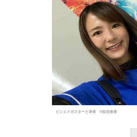
ビシエドポスターと筆者 ©舘谷春香