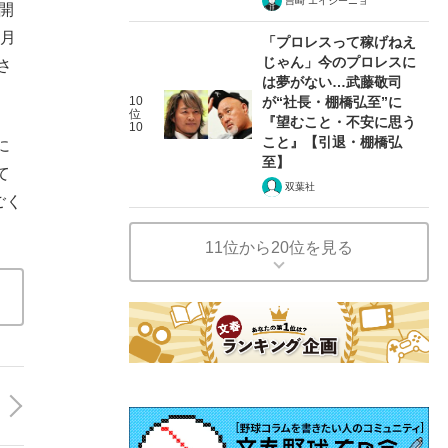
吉崎 エイジーニョ
開
8月
「プロレスって稼げねえ
じゃん」今のプロレスに
さ
は夢がない…武藤敬司
10
が“社長・棚橋弘至”に
位
『望むこと・不安に思う
10
こと』【引退・棚橋弘
に
至】
て
双葉社
ごく
11位から20位を見る