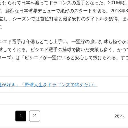
けられて日本へ渡ってドラゴンズの選手となった。2016年は
、鮮烈な日本球界デビューで絶好のスタートを切る。2018年
樹立し、シーズンでは首位打者と最多安打のタイトルを獲得。ま
だ。
シエド選手は守備もとても上手い。一塁線の強い打球も軽やか
球してくれる。ビシエド選手の捕球で防いだ失策も多く、かつ
スターズ）は「ビシエドが一塁にいると安心して投げられる。す
屋が好き」「野球人生をドラゴンズで終えたい」
1
2
次へ