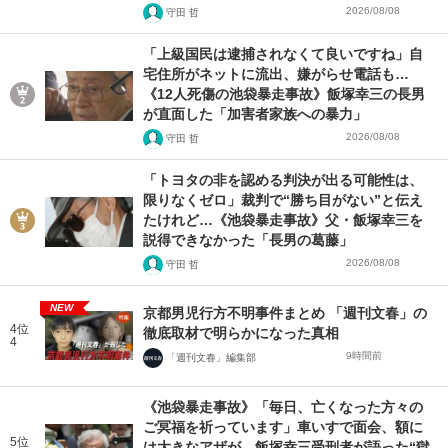
2026/08/08
守田 哲
「上級国民は逮捕されなくて良いですね」自
宅住所がネットに流出、嫌がらせ電話も…
《12人死傷の池袋暴走事故》飯塚幸三の長男
が直面した「加害者家族への暴力」
2026/08/08
守田 哲
「トヨタの非を認める判決が出る可能性は、
限りなくゼロ」裁判で“勝ち目がない”と伝え
たけれど…《池袋暴走事故》父・飯塚幸三を
説得できなかった「長男の葛藤」
2026/08/08
守田 哲
NEW
京都男児行方不明事件まとめ 「週刊文春」の
4位
徹底取材で明らかになった真相
4
9時間前
「週刊文春」編集部
《池袋暴走事故》「毎日、亡くなった方々の
ご冥福を祈っています」車いすで面会、額に
5位
は大きなアザが…飯塚幸三受刑者が語った“獄