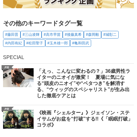
その他のキーワードタグ一覧
#藤田晋
#三山凌輝
#高市早苗
#後藤真希
#森岡毅
#城彰二
#内田有紀
#松田聖子
#玉木雄一郎
#亀和田武
SPECIAL
PR
「えっ、こんなに変わるの？」36歳男性ラ
イターのニオイが激変！ 夏場に気にな
る“頭皮のニオイ”や“ベタつき”を解消す
る、“ウィッグのスペシャリスト”が生み出
した徹底ケアとは
PR
《映画『シェルター』》ジェイソン・ステ
イサムがお盆を“打破”する!!《「眠眠打破」
コラボ》