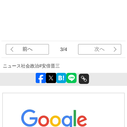
前へ
次へ
3/4
ニュース
社会
政治
#安倍晋三