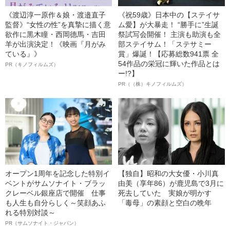
《渡辺淳一原作＆娘・渡邉直子
《祝59歳》日本中の【ステイサ
監督》“女性の性”を真摯に描く意
ム愛】が大暴走！ “勝手に”生誕
欲作に黒木瞳・西岡德馬・吉田
祭試写会開催！ 主演も助演も全
羊が出演決定！《映画『月がみ
部ステイサム！「ステサミー
ている』》
賞」爆誕！【応募総数941票 全
54作品の栄冠に輝いた作品とは
PR（キノフィルムズ）
ー!?】
PR（（株）キノフィルムズ）
オープン1周年を記念した特別イ
【独自】昭和の大女優・小川真
ベントがサムソナイト・ブラッ
由美（享年86）が鹿児島で3月に
クレーベル銀座店で開催 仕事
死去していた 実娘が明かす
も人生も自分らしく～笑顔あふ
「毒母」の素顔と空白の晩年
れる特別対談～
PR（サムソナイト・ジャパン）