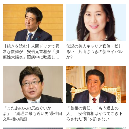
【続きを読む】人間ドックで異
伝説の美人キャリア官僚・松川
常な数値が…安倍元首相が「潰
るい 片山さつきの新ライバル
瘍性大腸炎」闘病中に吐露して
か?
いた“気弱な心境”
「またあの人の尻ぬぐいか
「首相の責任」「もう過去の
よ」 “総理に最も近い男”萩生田
人」 安倍首相はかつてこき下
文科相の愚痴
ろされた“男”を許さない