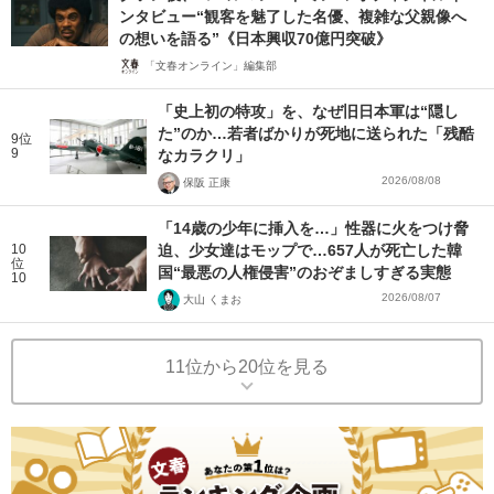
ンタビュー“観客を魅了した名優、複雑な父親像へ
の想いを語る”《日本興収70億円突破》
「文春オンライン」編集部
「史上初の特攻」を、なぜ旧日本軍は“隠し
た”のか…若者ばかりが死地に送られた「残酷
9位
9
なカラクリ」
2026/08/08
保阪 正康
「14歳の少年に挿入を…」性器に火をつけ脅
10
迫、少女達はモップで…657人が死亡した韓
位
国“最悪の人権侵害”のおぞましすぎる実態
10
2026/08/07
大山 くまお
11位から20位を見る