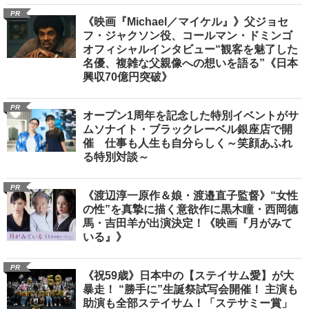
PR
《映画『Michael／マイケル』》父ジョセ
フ・ジャクソン役、コールマン・ドミンゴ
オフィシャルインタビュー“観客を魅了した
名優、複雑な父親像への想いを語る”《日本
興収70億円突破》
PR
オープン1周年を記念した特別イベントがサ
ムソナイト・ブラックレーベル銀座店で開
催 仕事も人生も自分らしく～笑顔あふれ
る特別対談～
PR
《渡辺淳一原作＆娘・渡邉直子監督》“女性
の性”を真摯に描く意欲作に黒木瞳・西岡德
馬・吉田羊が出演決定！《映画『月がみて
いる』》
PR
《祝59歳》日本中の【ステイサム愛】が大
暴走！ “勝手に”生誕祭試写会開催！ 主演も
助演も全部ステイサム！「ステサミー賞」