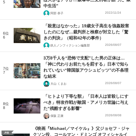
5
中生活”
2022/11/24
阿部 恭子
「殺意はなかった」19歳女子高生を強姦殺害
したのになぜ…裁判所と検察が対立した「驚
6位
6
きの判決」（昭和42年の事件）
2026/08/07
鉄人ノンフィクション編集部
3万8千人を“恐怖で支配”した男の正体は…
「神に代わりお前たちを罰する」日本で知ら
7位
れていない“韓国版アウシュビッツ”の不条理
7
な結末
2026/08/07
大山 くまお
「ヒトより下等な獣」「日本人は皆殺しにす
べき」特攻作戦が敵国・アメリカ世論に与え
8位
8
た“残酷すぎる影響”
2026/08/08
保阪 正康
《映画『Michael／マイケル』》父ジョセフ・ジャ
PR
クソン役、コールマン・ドミンゴ オフィシャルイ