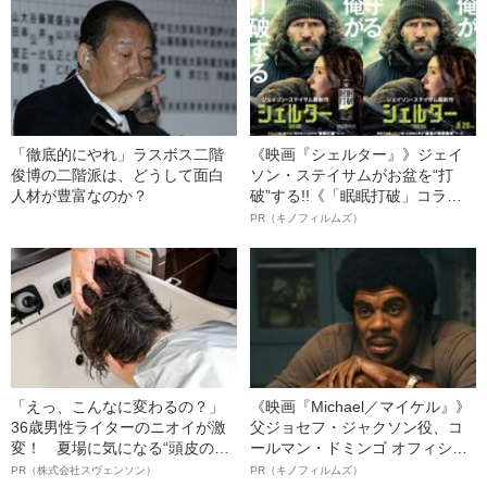
「徹底的にやれ」ラスボス二階
《映画『シェルター』》ジェイ
俊博の二階派は、どうして面白
ソン・ステイサムがお盆を“打
人材が豊富なのか？
破”する!!《「眠眠打破」コラ
ボ》
PR（キノフィルムズ）
「えっ、こんなに変わるの？」
《映画『Michael／マイケル』》
36歳男性ライターのニオイが激
父ジョセフ・ジャクソン役、コ
変！ 夏場に気になる“頭皮のニ
ールマン・ドミンゴ オフィシャ
オイ”や“ベタつき”を解消す
ルインタビュー“観客を魅了した
PR（株式会社スヴェンソン）
PR（キノフィルムズ）