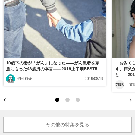
10歳下の妻が「がん」になった――がん患者を家
「おみくじ
族にもった46歳男の本音――2019上半期BEST5
す、精巣が
と――201
平田 裕介
2019/08/19
「文
その他の特集を見る