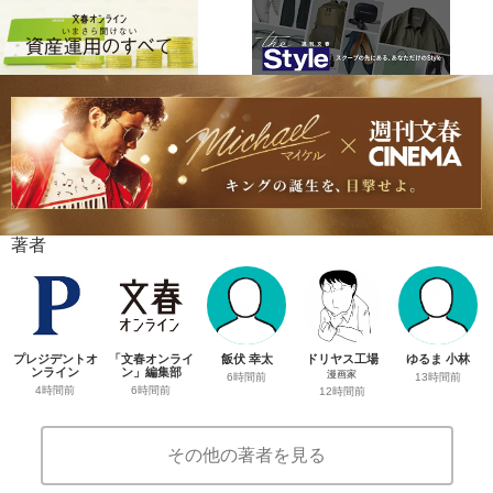
著者
プレジデントオ
「文春オンライ
飯伏 幸太
ドリヤス工場
ゆるま 小林
ンライン
ン」編集部
漫画家
6時間前
13時間前
4時間前
6時間前
12時間前
その他の著者を見る