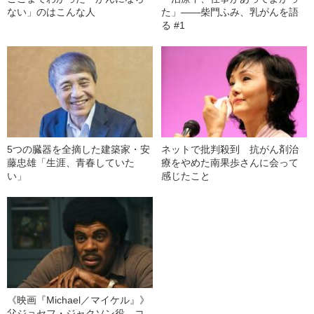
ない」のはこんな人
た」——柴門ふみ、乳がんを語
る #1
5つの臓器を全摘した建築家・安
ネットで批判殺到 抗がん剤治
藤忠雄「生涯、青春していた
療をやめた南果歩さんに会って
い」
感じたこと
《映画『Michael／マイケル』》
父ジョセフ・ジャクソン役、コ