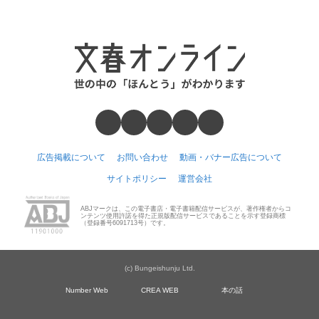
広告掲載について
お問い合わせ
動画・バナー広告について
サイトポリシー
運営会社
ABJマークは、この電子書店・電子書籍配信サービスが、著作権者からコ
ンテンツ使用許諾を得た正規版配信サービスであることを示す登録商標
（登録番号6091713号）です。
(c) Bungeishunju Ltd.
Number Web
CREA WEB
本の話