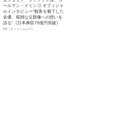
ールマン・ドミンゴ オフィシャ
ルインタビュー“観客を魅了した
名優、複雑な父親像への想いを
語る”《日本興収70億円突破》
PR（キノフィルムズ）