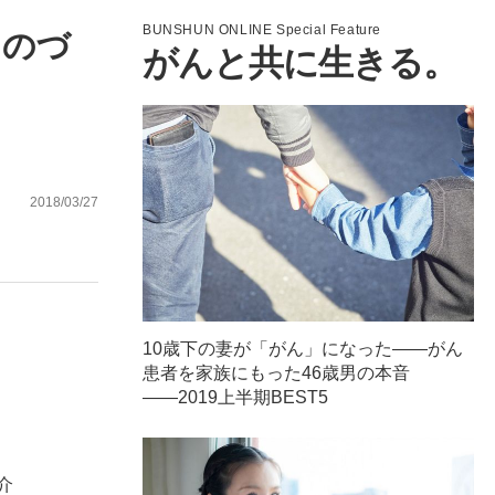
BUNSHUN ONLINE Special Feature
ものづ
がんと共に生きる。
ない資産運用のすべて
が悲しい」『北の国から』倉本聰氏（91...
2018/03/27
10歳下の妻が「がん」になった――がん
患者を家族にもった46歳男の本音
――2019上半期BEST5
介