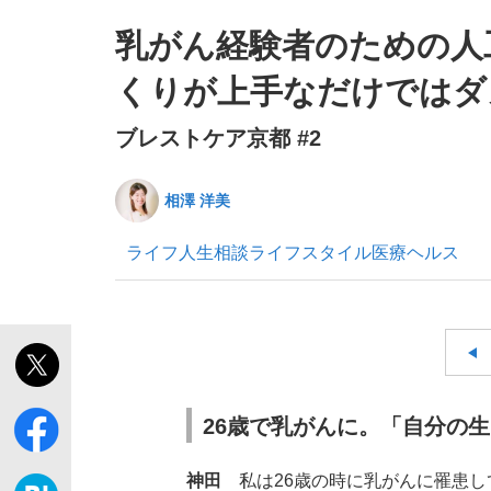
乳がん経験者のための人
くりが上手なだけではダ
ブレストケア京都 #2
「敗因分析は一切聞かれなかった」侍ジャパン選
キングの誕生を、目撃せよ。
相澤 洋美
ライフ
人生相談
ライフスタイル
医療
ヘルス
the Style
26歳で乳がんに。「自分の
「目標達成できなかったからと言って…」サッ
神田
私は26歳の時に乳がんに罹患し