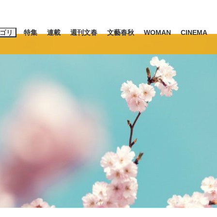
ゴリ
特集
連載
週刊文春
文藝春秋
WOMAN
CINEMA
キーワード入力
ス
エンタメ
ライフ
ビジネス
ーワードタグ一覧
山凌輝
#高市早苗
#後藤真希
#森岡毅
#城彰二
#内田有紀
観る将棋、読
#亀和田武
て明かした日本代表監督に...
「最悪の空気のまま解散」W