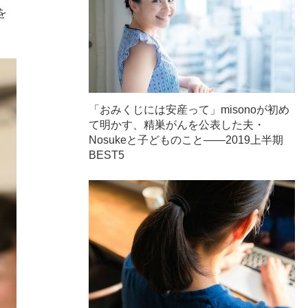
を
「おみくじには安産って」misonoが初め
て明かす、精巣がんを公表した夫・
Nosukeと子どものこと――2019上半期
BEST5