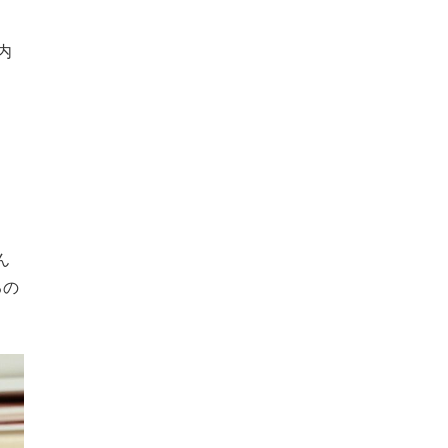
内
ん
るの