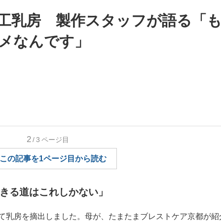
工乳房 製作スタッフが語る「
いまさら聞け
メなんです」
手が証言した“NPB聞...
「クマが悪者扱いされているの
2
/3
ページ目
この記事を1ページ目から読む
生きる道はこれしかない」
もっと見る
カー日本代表・森保一監督...
て乳房を摘出しました。母が、たまたまブレストケア京都が紹