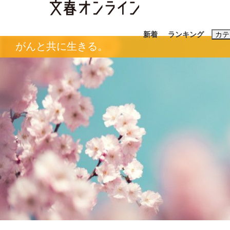
新着
ランキング
カテ
がんと共に生きる。
スクープ
ニュー
おすすめのキ
#藤田晋
#三
#玉木雄一郎
「90%は失敗する。でも…」本田圭佑が初め
終戦から81年