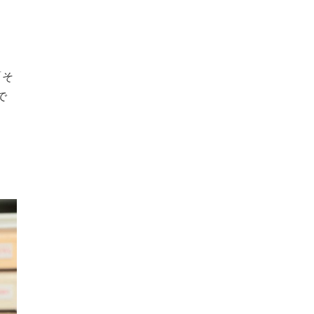
「そ
で
）