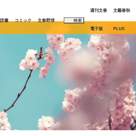
週刊文春
文藝春秋
読書
コミック
文春野球
検索
電子版
PLUS
インタビュー
読書
#松田聖子
む将棋
BC日本代表“敗戦”の真実 選手が明かす...