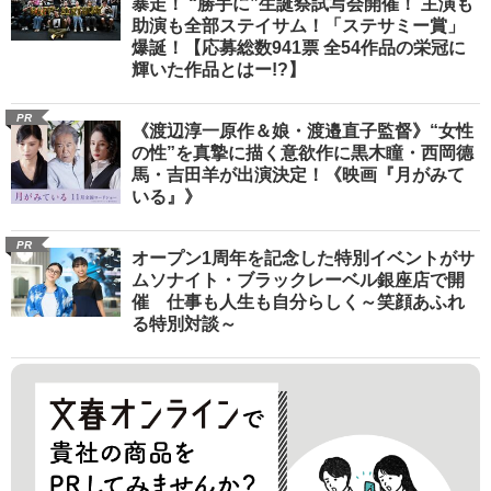
暴走！ “勝手に”生誕祭試写会開催！ 主演も
助演も全部ステイサム！「ステサミー賞」
爆誕！【応募総数941票 全54作品の栄冠に
輝いた作品とはー!?】
PR
《渡辺淳一原作＆娘・渡邉直子監督》“女性
の性”を真摯に描く意欲作に黒木瞳・西岡德
馬・吉田羊が出演決定！《映画『月がみて
いる』》
PR
オープン1周年を記念した特別イベントがサ
ムソナイト・ブラックレーベル銀座店で開
催 仕事も人生も自分らしく～笑顔あふれ
る特別対談～