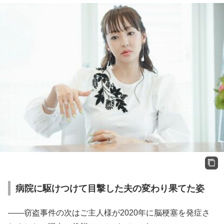
病院に駆けつけて目撃した夫の変わり果てた姿
――窃盗事件の次はご主人様が2020年に脳梗塞を発症さ