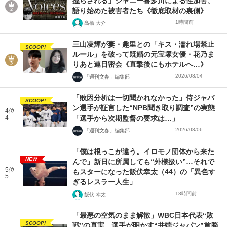
握らされる」ジャニー喜多川による性加害、
語り始めた被害者たち《徹底取材の裏側》
1時間前
髙橋 大介
三山凌輝が妻・趣里との「キス・濡れ場禁止
SCOOP!
ルール」を破って既婚の元宝塚女優・花乃ま
りあと連日密会《直撃後にもホテルへ…》
2026/08/04
「週刊文春」編集部
「敗因分析は一切聞かれなかった」侍ジャパ
SCOOP!
ン選手が証言した“NPB聞き取り調査”の実態
4位
4
「選手から次期監督の要求は…」
2026/08/06
「週刊文春」編集部
「僕は根っこが違う。イロモノ団体から来た
NEW
んで」新日に所属しても“外様扱い”…それで
5位
もスターになった飯伏幸太（44）の「異色す
5
ぎるレスラー人生」
18時間前
飯伏 幸太
「最悪の空気のまま解散」WBC日本代表“敗
SCOOP!
戦”の真実 選手が明かす“井端ジャパン”首脳