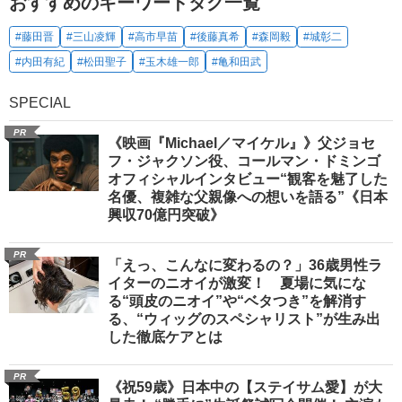
おすすめのキーワードタグ一覧
#藤田晋
#三山凌輝
#高市早苗
#後藤真希
#森岡毅
#城彰二
#内田有紀
#松田聖子
#玉木雄一郎
#亀和田武
SPECIAL
PR
《映画『Michael／マイケル』》父ジョセ
フ・ジャクソン役、コールマン・ドミンゴ
オフィシャルインタビュー“観客を魅了した
名優、複雑な父親像への想いを語る”《日本
興収70億円突破》
PR
「えっ、こんなに変わるの？」36歳男性ラ
イターのニオイが激変！ 夏場に気にな
る“頭皮のニオイ”や“ベタつき”を解消す
る、“ウィッグのスペシャリスト”が生み出
した徹底ケアとは
PR
《祝59歳》日本中の【ステイサム愛】が大