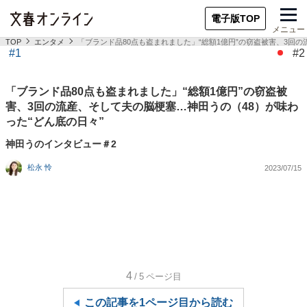
電子版TOP
メニュー
TOP
エンタメ
「ブランド品80点も盗まれました」“総額1億円”の窃盗被害、3回の
#1
#2
「ブランド品80点も盗まれました」“総額1億円”の窃盗被
害、3回の流産、そして夫の脳梗塞…神田うの（48）が味わ
った“どん底の日々”
神田うのインタビュー＃2
松永 怜
2023/07/15
4
/5
ページ目
この記事を1ページ目から読む