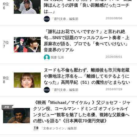
6位
陣ほんとうの評価「良い距離感だったコーチ
6
は…」
2026/08/06
「週刊文春」編集部
「謝礼はお花でいいですか？」と言われ絶
句…SNSで話題のマッスルフルート奏者・上
7位
原麻衣が語る、プロでも「食べていけない」
7
音楽界のリアル
2026/08/01
我妻 弘崇
ヌードも不倫も厭わず、離婚後も市川海老蔵
や勝地涼と浮名を…「離婚してモテるように
8位
8
なった」高岡早紀（51）の魔性がとまらない
2024/07/29
「週刊文春」編集部
《映画『Michael／マイケル』》父ジョセフ・ジャ
PR
クソン役、コールマン・ドミンゴ オフィシャルイ
ンタビュー“観客を魅了した名優、複雑な父親像へ
の想いを語る”《日本興収70億円突破》
「文春オンライン」編集部