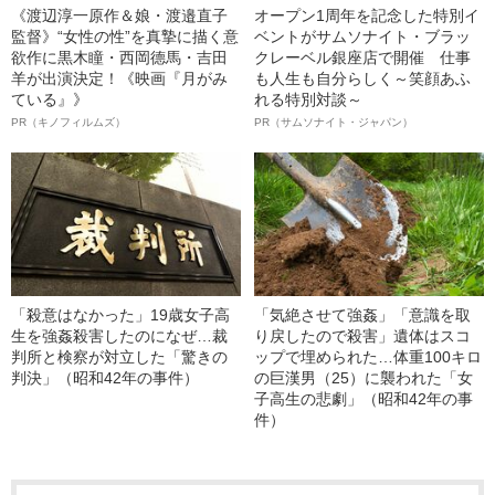
《渡辺淳一原作＆娘・渡邉直子
オープン1周年を記念した特別イ
監督》“女性の性”を真摯に描く意
ベントがサムソナイト・ブラッ
欲作に黒木瞳・西岡德馬・吉田
クレーベル銀座店で開催 仕事
羊が出演決定！《映画『月がみ
も人生も自分らしく～笑顔あふ
ている』》
れる特別対談～
PR（キノフィルムズ）
PR（サムソナイト・ジャパン）
「殺意はなかった」19歳女子高
「気絶させて強姦」「意識を取
生を強姦殺害したのになぜ…裁
り戻したので殺害」遺体はスコ
判所と検察が対立した「驚きの
ップで埋められた…体重100キロ
判決」（昭和42年の事件）
の巨漢男（25）に襲われた「女
子高生の悲劇」（昭和42年の事
件）