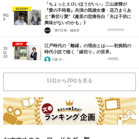
「ちょっとエロいほうがいい」三山凌輝が
SCOOP!
『愛の不時着』共演の既婚女優・花乃まりあ
9位
と“裏切り愛”《趣里の悲痛告白「夫は子供に
9
興味がないのかも」》
2026/08/04
「週刊文春」編集部
NEW
江戸時代の「離縁」の理由とは――初挑戦の
10
時代小説で描く「縁切り」の世界。
位
10
4時間前
川越 宗一
11位から20位を見る