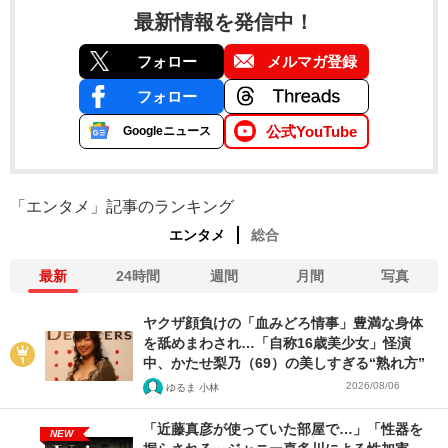
最新情報を発信中！
フォロー
メルマガ登録
フォロー
公式YouTube
Googleニュース
「エンタメ」記事のランキング
エンタメ
総合
最新
24時間
週間
月間
写真
ヤクザ顔負けの「血みどろ情事」豊満な身体
を舐めまわされ…「自称16歳美少女」怪演
中、かたせ梨乃（69）の美しすぎる“熟れ方”
2026/08/06
ゆるま 小林
「近藤真彦が使っていた部屋で…」「性器を
NEW