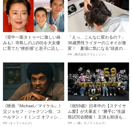
《背中一面タトゥーに激しい絡
「えっ、こんなに変わるの？」
みも》寺島しのぶ(50)を大女優
36歳男性ライターのニオイが激
に育てた“挫折感”と息子に託し
変！ 夏場に気になる“頭皮のニ
た“悲願”「お嫁にいけなくなる」
オイ”や“ベタつき”を解消す
PR（株式会社スヴェンソン）
母・富司純子の反対も押し切っ
る、“ウィッグのスペシャリス
た役者魂…
ト”が生み出した徹底ケアとは
《映画『Michael／マイケル』》
《祝59歳》日本中の【ステイサ
父ジョセフ・ジャクソン役、コ
ム愛】が大暴走！ “勝手に”生誕
ールマン・ドミンゴ オフィシャ
祭試写会開催！ 主演も助演も全
ルインタビュー“観客を魅了した
部ステイサム！「ステサミー
PR（キノフィルムズ）
PR（（株）キノフィルムズ）
名優、複雑な父親像への想いを
賞」爆誕！【応募総数941票 全