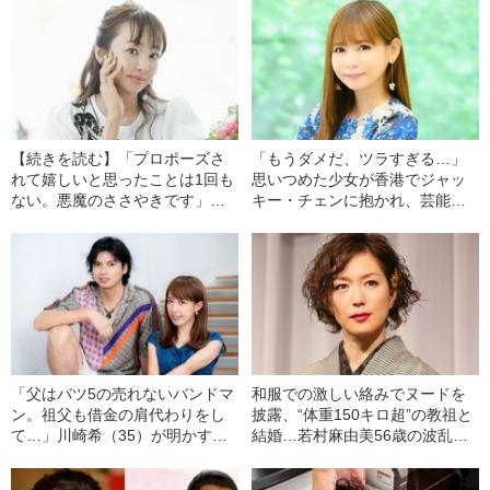
【続きを読む】「プロポーズさ
「もうダメだ、ツラすぎる…」
れて嬉しいと思ったことは1回も
思いつめた少女が香港でジャッ
ない。悪魔のささやきです」そ
キー・チェンに抱かれ、芸能界
れでも神田うの（48）が、結婚
入りするまで
式を9回も挙げた“本当の理由”
「父はバツ5の売れないバンドマ
和服での激しい絡みでヌードを
ン。祖父も借金の肩代わりをし
披露、“体重150キロ超”の教祖と
て…」川崎希（35）が明かす、
結婚…若村麻由美56歳の波乱万
三代続く「ヒモ」家系の実態
丈