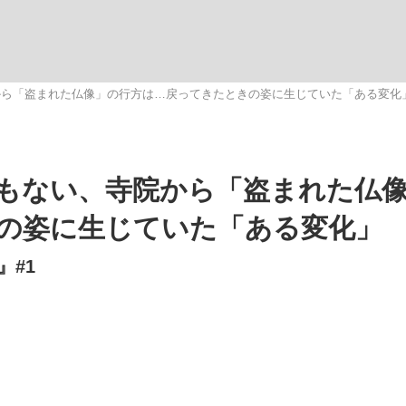
いまさら聞け
から「盗まれた仏像」の行方は…戻ってきたときの姿に生じていた「ある変化
手が証言した“NPB聞...
「クマが悪者扱いされているの
もない、寺院から「盗まれた仏
の姿に生じていた「ある変化」
』#1
もっと見る
カー日本代表・森保一監督...