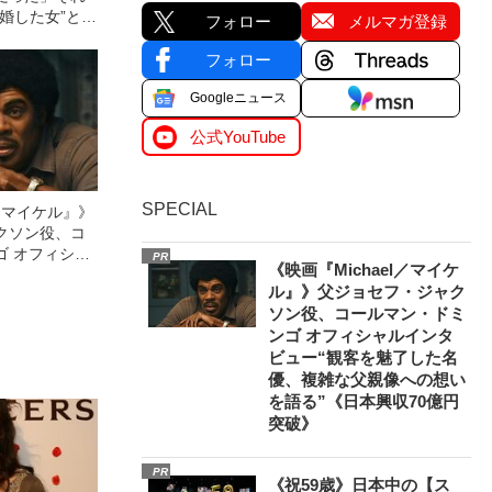
婚した女”とし
フォロー
メルマガ登録
した数奇な運
フォロー
Googleニュース
公式YouTube
SPECIAL
l／マイケル』》
クソン役、コ
ゴ オフィシャ
PR
《映画『Michael／マイケ
観客を魅了した
ル』》父ジョセフ・ジャク
像への想いを
ソン役、コールマン・ドミ
0億円突破》
ンゴ オフィシャルインタ
ビュー“観客を魅了した名
優、複雑な父親像への想い
を語る”《日本興収70億円
突破》
PR
《祝59歳》日本中の【ス