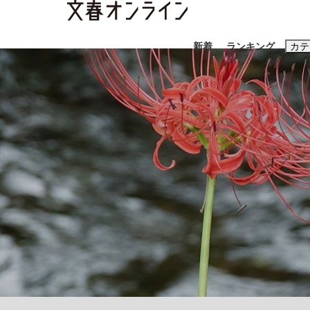
新着
ランキング
カテ
スクープ
ニュー
おすすめのキ
#藤田晋
#三
#亀和田武
#
「90%は失敗する。でも…」本田圭佑が初め
終戦から81年