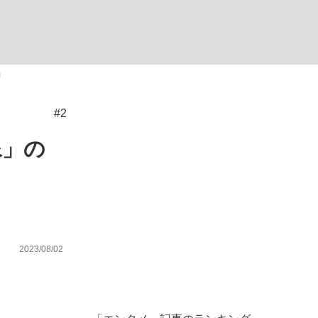
ない資産運用のすべて
」
#2
が悲しい」『北の国から』倉本聰氏（91...
像」の
2023/08/02