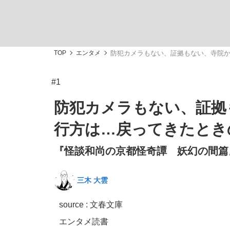
TOP
エンタメ
防犯カメラもない、証拠もない、寺院
#1
「敗因分析は一切聞かれなかった」侍ジャパン選
キングの誕生を、目撃せよ。
防犯カメラもない、証拠
行方は…戻ってきたとき
『怪談和尚の京都怪奇譚 妖幻の間篇
the Style
三木 大雲
source : 文春文庫
「目標達成できなかったからと言って…」サッ
エンタメ
読書