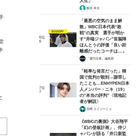
人生」
飯伏 幸太
手
「最悪の空気のまま解
散」WBC日本代表“敗
SCOOP!
戦”の真実 選手が明か
6位
す“井端ジャパン”首脳陣
堂
6
ほんとうの評価「良い距
申
離感だったコーチは…」
「週刊文春」編集部
「軽率な発言だった」韓
国で批判が殺到→謝罪し
たことも…ENHYPEN日本
7位
人メンバー・ニキ（19）
7
の“本当の評判”〈現地記
と
者が解説〉
吉崎 エイジーニョ
《WBCの裏側》大谷翔平
「幻の登板計画」、侍ジ
ャパンが語る「井口新監