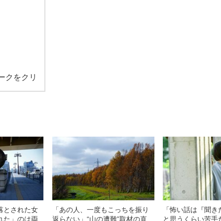
ークをクリ
落とされた女
「あの人、一度もこっちを振り
「怖い話は『聞き
れた」のは両
返らない」“山の遭難”取材の直
と思うくらい苦手