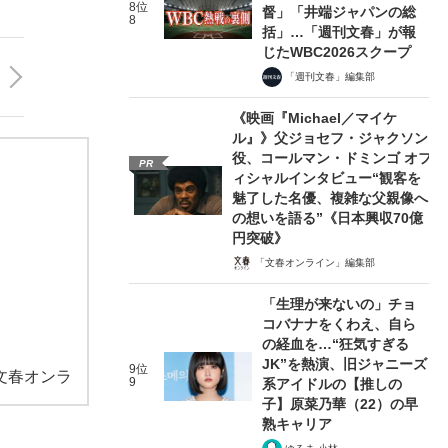
8位
督」「井端ジャパンの総
8
括」…「週刊文春」が報
じたWBC2026スクープ
「週刊文春」編集部
《映画『Michael／マイケ
ル』》父ジョセフ・ジャクソン
役、コールマン・ドミンゴ オフ
PR
ィシャルインタビュー“観客を
魅了した名優、複雑な父親像へ
の想いを語る”《日本興収70億
円突破》
「文春オンライン」編集部
「生理が来ないの」チョ
コバナナをくわえ、自ら
の経血を…“狂気すぎる
JK”を熱演、旧ジャニーズ
9位
文春オンラ
9
系アイドルの【推しの
子】原菜乃華（22）の早
熟キャリア