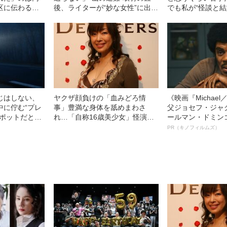
区に伝わる怪
後、ライターが“妙な女性”に出会
でも私が“怪談と結
」実際の場所
った話
て怪談師デビュー
命
じはしない、
ヤクザ顔負けの「血みどろ情
《映画『Michae
中に佇む“プレ
事」豊満な身体を舐めまわさ
父ジョセフ・ジャ
スポットだとウ
れ…「自称16歳美少女」怪演
ールマン・ドミン
な理由
中、かたせ梨乃（69）の美しす
ルインタビュー“
PR（キノフィルムズ）
ぎる“熟れ方”
名優、複雑な父親
語る”《日本興収7