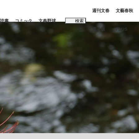
週刊文春
文藝春秋
読書
コミック
文春野球
検索
電子版
PLUS
インタビュー
読書
#玉木雄一郎
む将棋
BC日本代表“敗戦”の真実 選手が明かす...