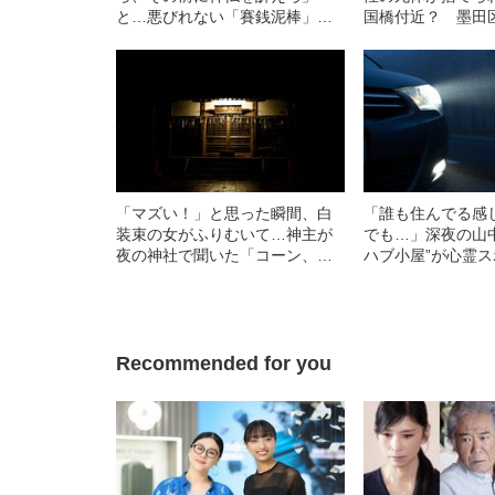
と…悪びれない「賽銭泥棒」の
国橋付近？ 墨田
態度が豹変したわけ
談「本所七不思議
をめぐってみた
「マズい！」と思った瞬間、白
「誰も住んでる感
装束の女がふりむいて…神主が
でも…」深夜の山
夜の神社で聞いた「コーン、コ
ハブ小屋”が心霊
ーン」という音の“正体”
ワサされる不気味
Recommended for you