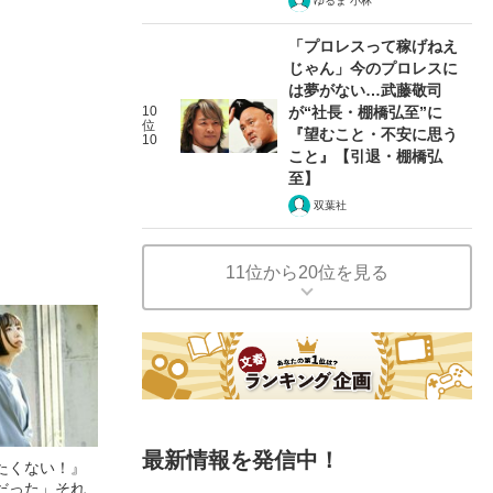
ゆるま 小林
「プロレスって稼げねえ
じゃん」今のプロレスに
は夢がない…武藤敬司
10
が“社長・棚橋弘至”に
位
『望むこと・不安に思う
10
こと』【引退・棚橋弘
至】
双葉社
11位から20位を見る
最新情報を発信中！
たくない！』
だった」それ