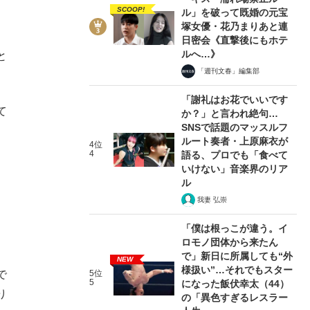
SCOOP!
ル」を破って既婚の元宝
塚女優・花乃まりあと連
日密会《直撃後にもホテ
ルへ…》
と
「週刊文春」編集部
「謝礼はお花でいいです
て
か？」と言われ絶句…
SNSで話題のマッスルフ
ルート奏者・上原麻衣が
4位
4
語る、プロでも「食べて
、
いけない」音楽界のリア
ル
我妻 弘崇
「僕は根っこが違う。イ
ロモノ団体から来たん
で」新日に所属しても“外
NEW
様扱い”…それでもスター
で
5位
5
になった飯伏幸太（44）
り
の「異色すぎるレスラー