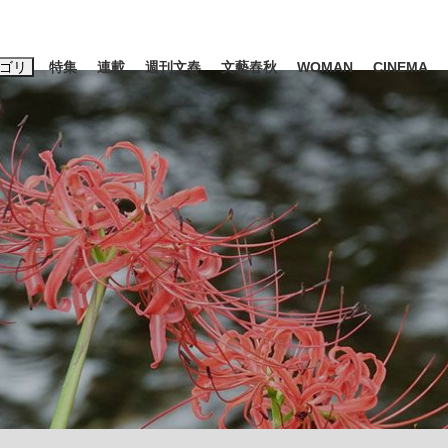
ゴリ
特集
連載
週刊文春
文藝春秋
WOMAN
CINEMA
キーワード入力
ス
エンタメ
ライフ
ビジネス
ーワードタグ一覧
山凌輝
#後藤真希
#森岡毅
#城彰二
#内田有紀
#松田聖子
観る将棋、読
池上彰
て明かした日本代表監督に...
「最悪の空気のまま解散」W