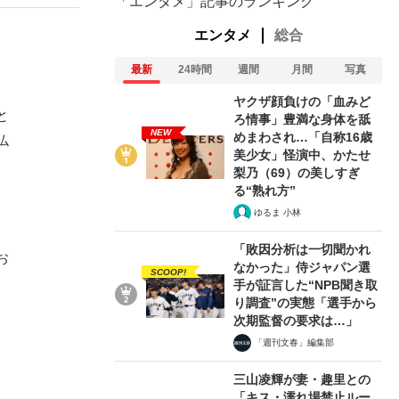
「エンタメ」記事のランキング
エンタメ
総合
最新
24時間
週間
月間
写真
ヤクザ顔負けの「血みど
と
ろ情事」豊満な身体を舐
NEW
めまわされ…「自称16歳
仏
美少女」怪演中、かたせ
梨乃（69）の美しすぎ
る“熟れ方”
ゆるま 小林
「敗因分析は一切聞かれ
お
なかった」侍ジャパン選
SCOOP!
手が証言した“NPB聞き取
り調査”の実態「選手から
次期監督の要求は…」
「週刊文春」編集部
三山凌輝が妻・趣里との
「キス・濡れ場禁止ルー