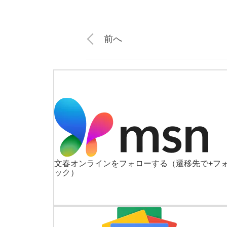
前へ
文春オンラインをフォローする
（遷移先で+フ
ック）