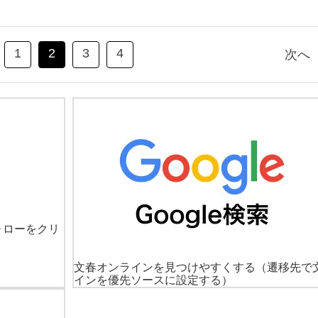
1
2
3
4
次へ
ォローをクリ
文春オンラインを見つけやすくする
（遷移先で
インを優先ソースに設定する）