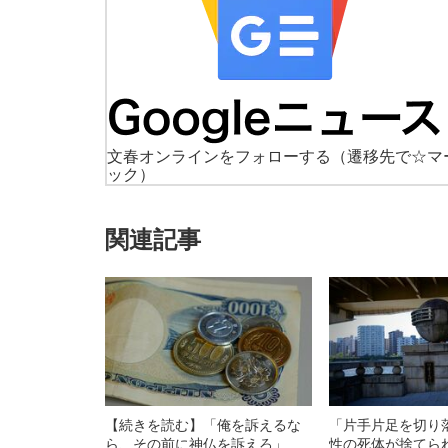
文春オンラインをフォローする
（遷移先で☆マ
ック）
関連記事
【続きを読む】「俺を訴えるな
「片手片足を切り
ら、その前に神仏を訴えろ」
性の死体が捨てら