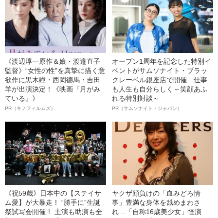
《渡辺淳一原作＆娘・渡邉直子
オープン1周年を記念した特別イ
監督》“女性の性”を真摯に描く意
ベントがサムソナイト・ブラッ
欲作に黒木瞳・西岡德馬・吉田
クレーベル銀座店で開催 仕事
羊が出演決定！《映画『月がみ
も人生も自分らしく～笑顔あふ
ている』》
れる特別対談～
PR（キノフィルムズ）
PR（サムソナイト・ジャパン）
《祝59歳》日本中の【ステイサ
ヤクザ顔負けの「血みどろ情
ム愛】が大暴走！ “勝手に”生誕
事」豊満な身体を舐めまわさ
祭試写会開催！ 主演も助演も全
れ…「自称16歳美少女」怪演