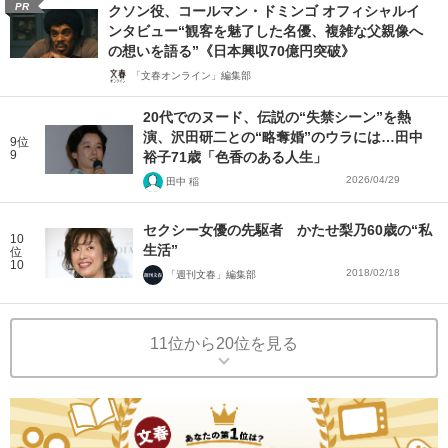
PR
クソン役、コールマン・ドミンゴ オフィシャルイ
ンタビュー“観客を魅了した名優、複雑な父親像へ
の想いを語る”《日本興収70億円突破》
「文春オンライン」編集部
20代でのヌード、伝説の“失禁シーン”を熱
演、沢田研二との“略奪婚”のウラには…田中
9位
9
裕子71歳「色香のある人生」
2026/04/29
田中 稲
セクシー女優の先駆者 かたせ梨乃60歳の“私
10
生活”
位
10
2018/02/18
「週刊文春」編集部
11位から20位を見る