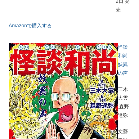
2日 発
売
Amazonで購入する
怪談
和尚
妖異
の声
三木
大雲
,森野
達弥
文藝