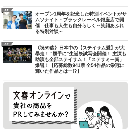
PR
オープン1周年を記念した特別イベントがサ
ムソナイト・ブラックレーベル銀座店で開
催 仕事も人生も自分らしく～笑顔あふれ
る特別対談～
PR
《祝59歳》日本中の【ステイサム愛】が大
暴走！ “勝手に”生誕祭試写会開催！ 主演も
助演も全部ステイサム！「ステサミー賞」
爆誕！【応募総数941票 全54作品の栄冠に
輝いた作品とはー!?】