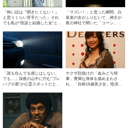
「怖い話は『聞きたくない！』
「マズい！」と思った瞬間、白
と思うくらい苦手だった」それ
装束の女がふりむいて…神主が
でも私が“怪談と結婚した女”とし
夜の神社で聞いた「コーン、コ
て怪談師デビューした数奇な運
ーン」という音の“正体”
命
「誰も住んでる感じはしない、
ヤクザ顔負けの「血みどろ情
でも…」深夜の山中に佇む“プレ
事」豊満な身体を舐めまわさ
ハブ小屋”が心霊スポットだとウ
れ…「自称16歳美少女」怪演
ワサされる不気味な理由
中、かたせ梨乃（69）の美しす
ぎる“熟れ方”