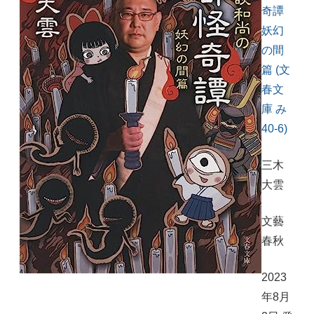
奇譚
妖幻
の間
篇 (文
春文
庫 み
40-6)
三木
大雲
文藝
春秋
2023
年8月