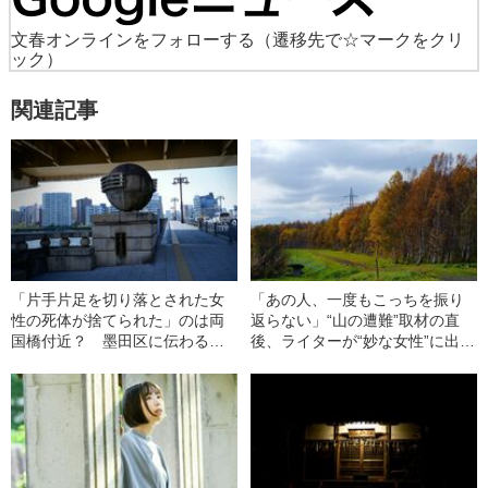
文春オンラインをフォローする
（遷移先で☆マークをクリ
ック）
関連記事
「片手片足を切り落とされた女
「あの人、一度もこっちを振り
性の死体が捨てられた」のは両
返らない」“山の遭難”取材の直
国橋付近？ 墨田区に伝わる怪
後、ライターが“妙な女性”に出会
談「本所七不思議」実際の場所
った話
をめぐってみた