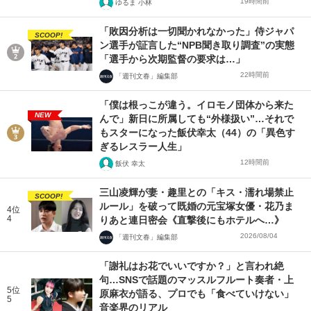
19時間前
ゆるま 小林
「敗因分析は一切聞かれなかった」侍ジャパ
SCOOP!
ン選手が証言した“NPB聞き取り調査”の実態
「選手から次期監督の要求は…」
22時間前
「週刊文春」編集部
「僕は根っこが違う。イロモノ団体から来た
NEW
んで」新日に所属しても“外様扱い”…それで
もスターになった飯伏幸太（44）の「異色す
ぎるレスラー人生」
12時間前
飯伏 幸太
三山凌輝が妻・趣里との「キス・濡れ場禁止
SCOOP!
ルール」を破って既婚の元宝塚女優・花乃ま
4位
4
りあと連日密会《直撃後にもホテルへ…》
2026/08/04
「週刊文春」編集部
「謝礼はお花でいいですか？」と言われ絶
句…SNSで話題のマッスルフルート奏者・上
5位
原麻衣が語る、プロでも「食べていけない」
5
音楽界のリアル