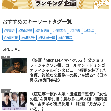
おすすめのキーワードタグ一覧
#藤田晋
#三山凌輝
#高市早苗
#後藤真希
#森岡毅
#城彰二
#内田有紀
#松田聖子
#玉木雄一郎
#亀和田武
SPECIAL
PR
《映画『Michael／マイケル』》父ジョセ
フ・ジャクソン役、コールマン・ドミンゴ
オフィシャルインタビュー“観客を魅了した
名優、複雑な父親像への想いを語る”《日本
興収70億円突破》
PR
《渡辺淳一原作＆娘・渡邉直子監督》“女性
の性”を真摯に描く意欲作に黒木瞳・西岡德
馬・吉田羊が出演決定！《映画『月がみて
いる』》