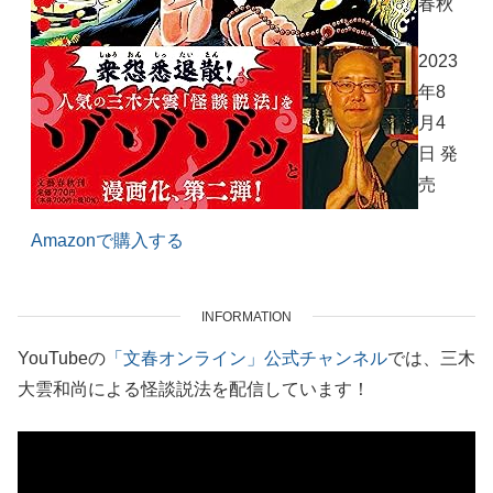
春秋
2023
年8
月4
日 発
売
Amazonで購入する
INFORMATION
YouTubeの
「文春オンライン」公式チャンネル
では、三木
大雲和尚による怪談説法を配信しています！