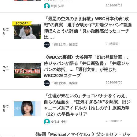
2026/08/01
我妻 弘崇
「最悪の空気のまま解散」WBC日本代表“敗
SCOOP!
戦”の真実 選手が明かす“井端ジャパン”首脳
6位
陣ほんとうの評価「良い距離感だったコーチ
6
は…」
22時間前
「週刊文春」編集部
《WBCの裏側》大谷翔平「幻の登板計画」、
侍ジャパンが語る「井口新監督」「井端ジャ
7位
パンの総括」…「週刊文春」が報じた
7
WBC2026スクープ
2026/08/05
「週刊文春」編集部
「生理が来ないの」チョコバナナをくわえ、
自らの経血を…“狂気すぎるJK”を熱演、旧ジ
8位
ャニーズ系アイドルの【推しの子】原菜乃華
8
（22）の早熟キャリア
2026/08/05
ゆるま 小林
《映画『Michael／マイケル』》父ジョセフ・ジャ