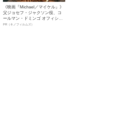
《映画『Michael／マイケル』》
父ジョセフ・ジャクソン役、コ
ールマン・ドミンゴ オフィシャ
ルインタビュー“観客を魅了した
PR（キノフィルムズ）
名優、複雑な父親像への想いを
語る”《日本興収70億円突破》