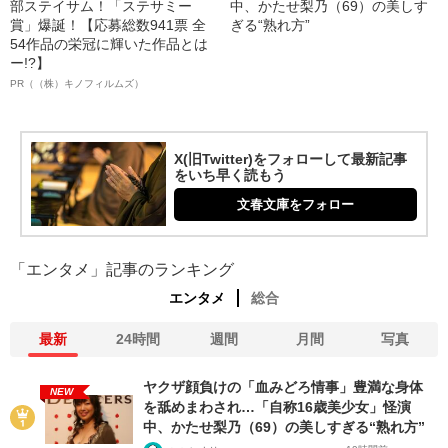
部ステイサム！「ステサミー
中、かたせ梨乃（69）の美しす
賞」爆誕！【応募総数941票 全
ぎる“熟れ方”
54作品の栄冠に輝いた作品とは
ー!?】
PR（（株）キノフィルムズ）
X(旧Twitter)をフォローして最新記事
をいち早く読もう
文春文庫をフォロー
「エンタメ」記事のランキング
エンタメ
総合
最新
24時間
週間
月間
写真
ヤクザ顔負けの「血みどろ情事」豊満な身体
NEW
を舐めまわされ…「自称16歳美少女」怪演
中、かたせ梨乃（69）の美しすぎる“熟れ方”