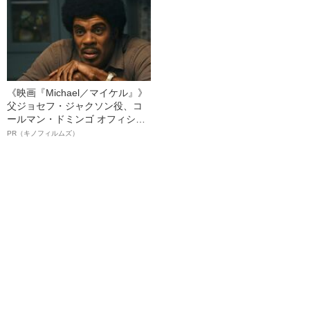
《映画『Michael／マイケル』》
父ジョセフ・ジャクソン役、コ
ールマン・ドミンゴ オフィシャ
ルインタビュー“観客を魅了した
PR（キノフィルムズ）
名優、複雑な父親像への想いを
語る”《日本興収70億円突破》