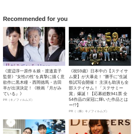
Recommended for you
《渡辺淳一原作＆娘・渡邉直子
《祝59歳》日本中の【ステイサ
監督》“女性の性”を真摯に描く意
ム愛】が大暴走！ “勝手に”生誕
欲作に黒木瞳・西岡德馬・吉田
祭試写会開催！ 主演も助演も全
羊が出演決定！《映画『月がみ
部ステイサム！「ステサミー
ている』》
賞」爆誕！【応募総数941票 全
54作品の栄冠に輝いた作品とは
PR（キノフィルムズ）
ー!?】
PR（（株）キノフィルムズ）