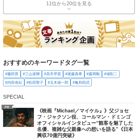
11位から20位を見る
おすすめのキーワードタグ一覧
#藤田晋
#三山凌輝
#高市早苗
#後藤真希
#森岡毅
#城彰二
#内田有紀
#松田聖子
#玉木雄一郎
#亀和田武
SPECIAL
PR
《映画『Michael／マイケル』》父ジョセ
フ・ジャクソン役、コールマン・ドミンゴ
オフィシャルインタビュー“観客を魅了した
名優、複雑な父親像への想いを語る”《日本
興収70億円突破》