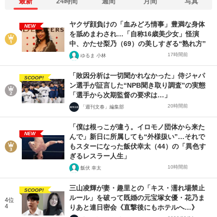
最新
24時間
週間
月間
写真
ヤクザ顔負けの「血みどろ情事」豊満な身体
NEW
を舐めまわされ…「自称16歳美少女」怪演
中、かたせ梨乃（69）の美しすぎる“熟れ方”
17時間前
ゆるま 小林
「敗因分析は一切聞かれなかった」侍ジャパ
SCOOP!
ン選手が証言した“NPB聞き取り調査”の実態
「選手から次期監督の要求は…」
20時間前
「週刊文春」編集部
「僕は根っこが違う。イロモノ団体から来た
NEW
んで」新日に所属しても“外様扱い”…それで
もスターになった飯伏幸太（44）の「異色す
ぎるレスラー人生」
10時間前
飯伏 幸太
三山凌輝が妻・趣里との「キス・濡れ場禁止
SCOOP!
ルール」を破って既婚の元宝塚女優・花乃ま
4位
4
りあと連日密会《直撃後にもホテルへ…》