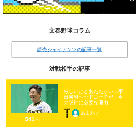
文春野球コラム
読売ジャイアンツの記事一覧
対戦相手の記事
厳しいけどあたたかい…平
田勝男ヘッドコーチが、今
の阪神に必要な理由
あまえび
541
HIT!