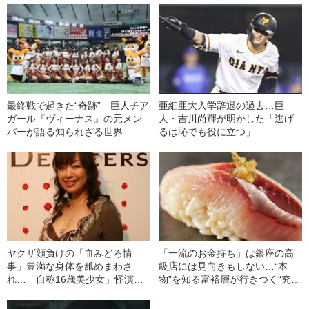
最終戦で起きた“奇跡” 巨人チア
亜細亜大入学辞退の過去…巨
ガール『ヴィーナス』の元メン
人・吉川尚輝が明かした「逃げ
バーが語る知られざる世界
るは恥でも役に立つ」
ヤクザ顔負けの「血みどろ情
「一流のお金持ち」は銀座の高
事」豊満な身体を舐めまわさ
級店には見向きもしない…“本
れ…「自称16歳美少女」怪演
物”を知る富裕層が行きつく“究極
中、かたせ梨乃（69）の美しす
のスシ”の正体
ぎる“熟れ方”