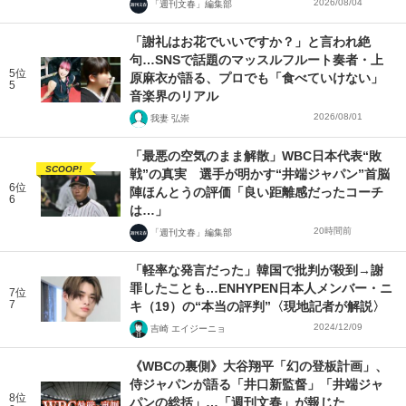
2026/08/04
「週刊文春」編集部
「謝礼はお花でいいですか？」と言われ絶
句…SNSで話題のマッスルフルート奏者・上
5位
原麻衣が語る、プロでも「食べていけない」
5
音楽界のリアル
2026/08/01
我妻 弘崇
「最悪の空気のまま解散」WBC日本代表“敗
SCOOP!
戦”の真実 選手が明かす“井端ジャパン”首脳
6位
陣ほんとうの評価「良い距離感だったコーチ
6
は…」
20時間前
「週刊文春」編集部
「軽率な発言だった」韓国で批判が殺到→謝
罪したことも…ENHYPEN日本人メンバー・ニ
7位
7
キ（19）の“本当の評判”〈現地記者が解説〉
2024/12/09
吉崎 エイジーニョ
《WBCの裏側》大谷翔平「幻の登板計画」、
侍ジャパンが語る「井口新監督」「井端ジャ
8位
パンの総括」…「週刊文春」が報じた