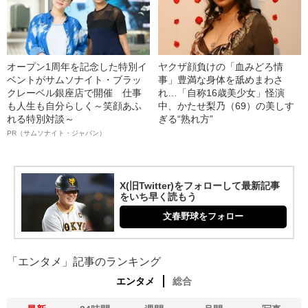
オープン1周年を記念した特別イ
ヤクザ顔負けの「血みどろ情
ベントがサムソナイト・ブラッ
事」豊満な身体を舐めまわさ
クレーベル銀座店で開催 仕事
れ…「自称16歳美少女」怪演
も人生も自分らしく～笑顔あふ
中、かたせ梨乃（69）の美しす
れる特別対談～
ぎる“熟れ方”
PR（サムソナイト・ジャパン）
X(旧Twitter)をフォローして最新記事
をいち早く読もう
文春野球をフォロー
「エンタメ」記事のランキング
エンタメ
総合