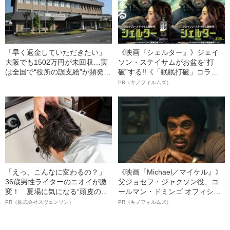
「早く返金していただきたい」
《映画『シェルター』》ジェイ
大阪でも1502万円が未回収…実
ソン・ステイサムがお盆を“打
は全国で“役所の誤支給”が頻発し
破”する!!《「眠眠打破」コラ
ているワケ
ボ》
PR（キノフィルムズ）
「えっ、こんなに変わるの？」
《映画『Michael／マイケル』》
36歳男性ライターのニオイが激
父ジョセフ・ジャクソン役、コ
変！ 夏場に気になる“頭皮のニ
ールマン・ドミンゴ オフィシャ
オイ”や“ベタつき”を解消す
ルインタビュー“観客を魅了した
PR（株式会社スヴェンソン）
PR（キノフィルムズ）
る、“ウィッグのスペシャリス
名優、複雑な父親像への想いを
ト”が生み出した徹底ケアとは
語る”《日本興収70億円突破》