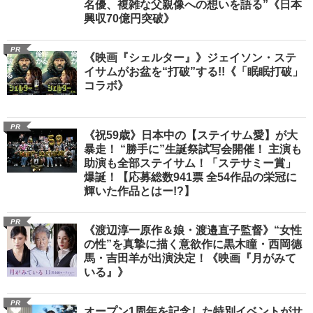
名優、複雑な父親像への想いを語る”《日本
興収70億円突破》
PR
《映画『シェルター』》ジェイソン・ステ
イサムがお盆を“打破”する!!《「眠眠打破」
コラボ》
PR
《祝59歳》日本中の【ステイサム愛】が大
暴走！ “勝手に”生誕祭試写会開催！ 主演も
助演も全部ステイサム！「ステサミー賞」
爆誕！【応募総数941票 全54作品の栄冠に
輝いた作品とはー!?】
PR
《渡辺淳一原作＆娘・渡邉直子監督》“女性
の性”を真摯に描く意欲作に黒木瞳・西岡德
馬・吉田羊が出演決定！《映画『月がみて
いる』》
PR
オープン1周年を記念した特別イベントがサ