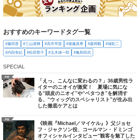
おすすめのキーワードタグ一覧
#藤田晋
#三山凌輝
#高市早苗
#後藤真希
#森岡毅
#城彰二
#内田有紀
#松田聖子
#玉木雄一郎
#亀和田武
SPECIAL
PR
「えっ、こんなに変わるの？」36歳男性ラ
イターのニオイが激変！ 夏場に気にな
る“頭皮のニオイ”や“ベタつき”を解消す
る、“ウィッグのスペシャリスト”が生み出
した徹底ケアとは
PR
《映画『Michael／マイケル』》父ジョセ
フ・ジャクソン役、コールマン・ドミンゴ
オフィシャルインタビュー“観客を魅了した