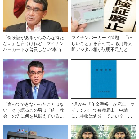
「保険証があるからみんな持た
マイナンバーカード問題 「正
ない」と言うけれど…マイナン
しいこと」を言っている河野太
バーカードが普及しない“本当の
郎デジタル相が説明不足だと批
理由”《事実上の強制へ》
判される“納得の理由”
「言ってできなかったことはな
4月から「年金手帳」が廃止 マ
い」そう語るこの男は「統一教
イナンバーで各種届出・申請
会」の先に何を見据えているの
に…手帳は処分していい？ 年
か？《河野太郎デジタル大臣イ
金機構に聞いた
ンタビュー》