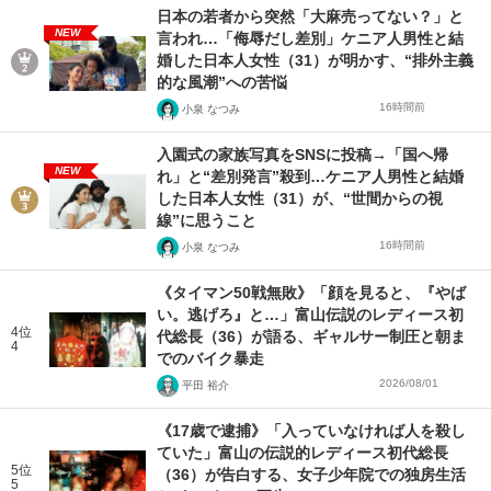
日本の若者から突然「大麻売ってない？」と
NEW
言われ…「侮辱だし差別」ケニア人男性と結
婚した日本人女性（31）が明かす、“排外主義
的な風潮”への苦悩
16時間前
小泉 なつみ
入園式の家族写真をSNSに投稿→「国へ帰
NEW
れ」と“差別発言”殺到…ケニア人男性と結婚
した日本人女性（31）が、“世間からの視
線”に思うこと
16時間前
小泉 なつみ
《タイマン50戦無敗》「顔を見ると、『やば
い。逃げろ』と…」富山伝説のレディース初
4位
代総長（36）が語る、ギャルサー制圧と朝ま
4
でのバイク暴走
2026/08/01
平田 裕介
《17歳で逮捕》「入っていなければ人を殺し
ていた」富山の伝説的レディース初代総長
5位
（36）が告白する、女子少年院での独房生活
5