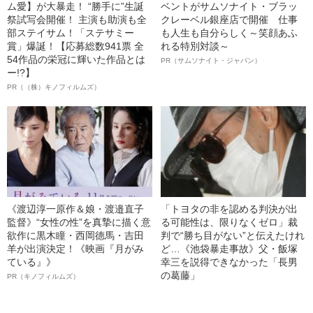
ム愛】が大暴走！ “勝手に”生誕
ベントがサムソナイト・ブラッ
祭試写会開催！ 主演も助演も全
クレーベル銀座店で開催 仕事
部ステイサム！「ステサミー
も人生も自分らしく～笑顔あふ
賞」爆誕！【応募総数941票 全
れる特別対談～
54作品の栄冠に輝いた作品とは
PR（サムソナイト・ジャパン）
ー!?】
PR（（株）キノフィルムズ）
《渡辺淳一原作＆娘・渡邉直子
「トヨタの非を認める判決が出
監督》“女性の性”を真摯に描く意
る可能性は、限りなくゼロ」裁
欲作に黒木瞳・西岡德馬・吉田
判で“勝ち目がない”と伝えたけれ
羊が出演決定！《映画『月がみ
ど…《池袋暴走事故》父・飯塚
ている』》
幸三を説得できなかった「長男
の葛藤」
PR（キノフィルムズ）