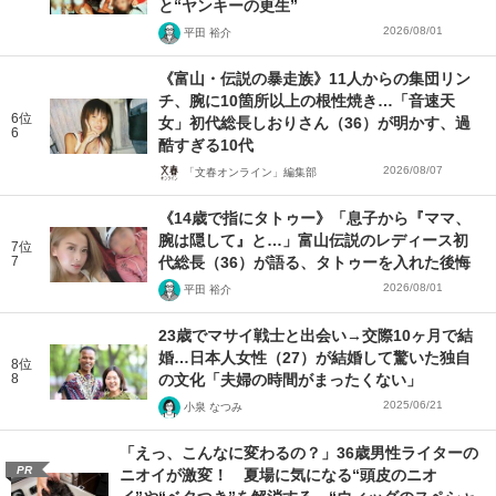
と“ヤンキーの更生”
2026/08/01
平田 裕介
《富山・伝説の暴走族》11人からの集団リン
チ、腕に10箇所以上の根性焼き…「音速天
6位
女」初代総長しおりさん（36）が明かす、過
6
酷すぎる10代
2026/08/07
「文春オンライン」編集部
《14歳で指にタトゥー》「息子から『ママ、
腕は隠して』と…」富山伝説のレディース初
7位
7
代総長（36）が語る、タトゥーを入れた後悔
2026/08/01
平田 裕介
23歳でマサイ戦士と出会い→交際10ヶ月で結
婚…日本人女性（27）が結婚して驚いた独自
8位
8
の文化「夫婦の時間がまったくない」
2025/06/21
小泉 なつみ
「えっ、こんなに変わるの？」36歳男性ライターの
PR
ニオイが激変！ 夏場に気になる“頭皮のニオ