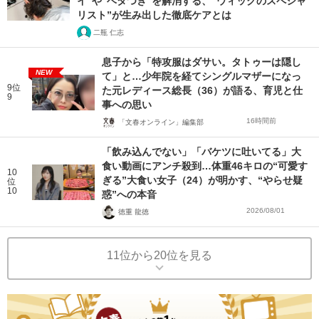
イ”や“ベタつき”を解消する、“ウィッグのスペシャ
リスト”が生み出した徹底ケアとは
二瓶 仁志
息子から「特攻服はダサい。タトゥーは隠し
NEW
て」と…少年院を経てシングルマザーになっ
9位
た元レディース総長（36）が語る、育児と仕
9
事への思い
16時間前
「文春オンライン」編集部
「飲み込んでない」「バケツに吐いてる」大
食い動画にアンチ殺到…体重46キロの“可愛す
10
ぎる”大食い女子（24）が明かす、“やらせ疑
位
10
惑”への本音
2026/08/01
徳重 龍徳
11位から20位を見る