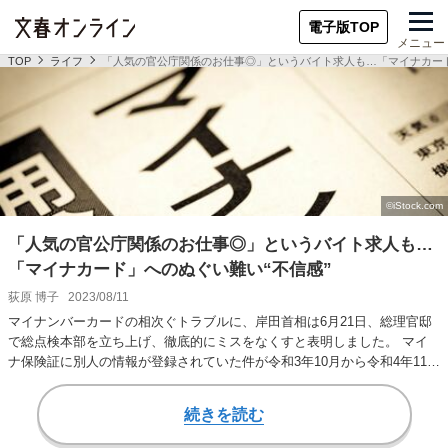
電子版TOP
メニュー
TOP
ライフ
「人気の官公庁関係のお仕事◎」というバイト求人も…「マイナカード
「人気の官公庁関係のお仕事◎」というバイト求人も…
「マイナカード」へのぬぐい難い“不信感”
荻原 博子
2023/08/11
マイナンバーカードの相次ぐトラブルに、岸田首相は6月21日、総理官邸
で総点検本部を立ち上げ、徹底的にミスをなくすと表明しました。 マイ
ナ保険証に別人の情報が登録されていた件が令和3年10月から令和4年11月
末までに…
続きを読む