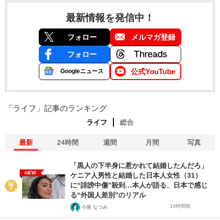
最新情報を発信中！
フォロー
メルマガ登録
フォロー
公式YouTube
Googleニュース
「ライフ」記事のランキング
ライフ
総合
最新
24時間
週間
月間
写真
「黒人の下半身に惹かれて結婚したんだろ」
NEW
ケニア人男性と結婚した日本人女性（31）
に“誹謗中傷”殺到…本人が語る、日本で感じ
る“外国人差別”のリアル
16時間前
小泉 なつみ