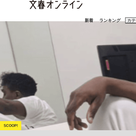
新着
ランキング
カテ
スクープ
ニュー
おすすめのキ
#藤田晋
#三
#玉木雄一郎
「90%は失敗する。でも…」本田圭佑が初め
終戦から81年