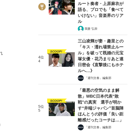
ルート奏者・上原麻衣が
語る、プロでも「食べて
いけない」音楽界のリア
ル
我妻 弘崇
三山凌輝が妻・趣里との
「キス・濡れ場禁止ルー
SCOOP!
ル」を破って既婚の元宝
れ
4位
塚女優・花乃まりあと連
4
日密会《直撃後にもホテ
ルへ…》
「週刊文春」編集部
「最悪の空気のまま解
散」WBC日本代表“敗
SCOOP!
戦”の真実 選手が明か
5位
す“井端ジャパン”首脳陣
5
ほんとうの評価「良い距
離感だったコーチは…」
」
「週刊文春」編集部