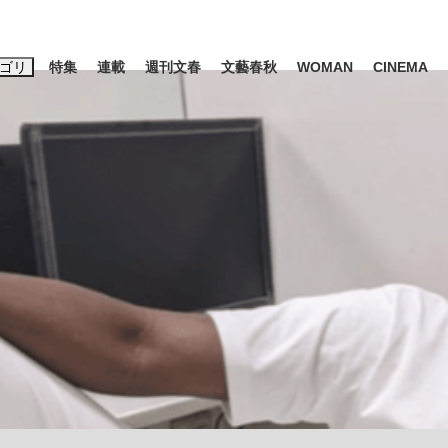
ゴリ
特集
連載
週刊文春
文藝春秋
WOMAN
CINEMA
キーワード入力
ス
エンタメ
ライフ
ビジネス
ーワードタグ一覧
山凌輝
#高市早苗
#後藤真希
#森岡毅
#城彰二
#内田有紀
観る将棋、読
#亀和田武
て明かした日本代表監督に...
「最悪の空気のまま解散」W