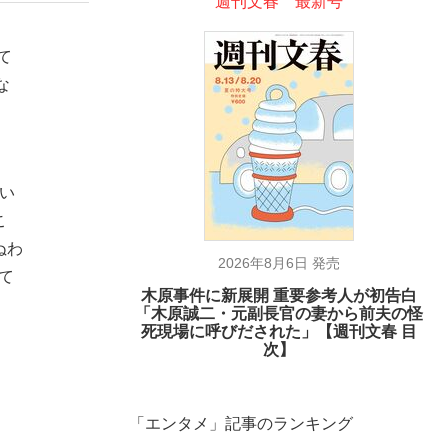
週刊文春 最新号
て
な
い
こ
ぬわ
2026年8月6日 発売
て
木原事件に新展開 重要参考人が初告白
「木原誠二・元副長官の妻から前夫の怪
死現場に呼びだされた」【週刊文春 目
次】
「エンタメ」記事のランキング