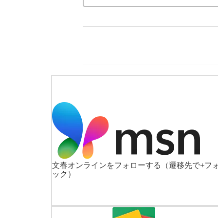
文春オンラインをフォローする
（遷移先で+フ
ック）