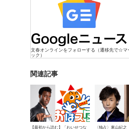
文春オンラインをフォローする
（遷移先で☆マ
ック）
関連記事
【最初から読む】「わいせつな
〈独占〉東山紀之