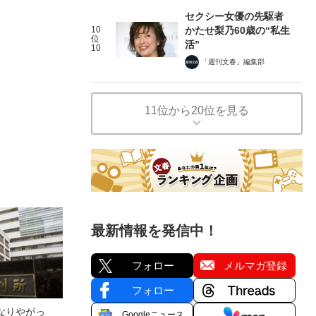
セクシー女優の先駆者
10
かたせ梨乃60歳の“私生
位
活”
10
「週刊文春」編集部
11位から20位を見る
最新情報を発信中！
フォロー
メルマガ登録
フォロー
なりやがっ
Googleニュース