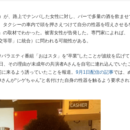
もっと見る
）が、路上でナンパした女性に対し、バーで多量の酒を飲ませ
、タクシーの車内で頭を押さえつけて自分の性器を咥えさせる
」の取材でわかった。被害女性が告発した。専門家によれば、
交等罪」に統合）に問われる可能性がある。
バラエティ番組「おはスタ」を“卒業”したことが波紋を広げて
9日、その理由が未成年の共演者Aさんを自宅に連れ込んでいた
宅に来るよう誘っていたことを報道。
9月1日配信の記事
では、
Dさんが“シゲちゃん”と名付けた自身の性器を触るよう要求され