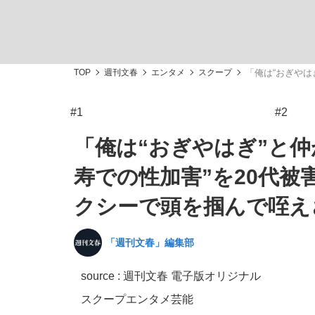
TOP
週刊文春
エンタメ
スクープ
「俺は“おぎやは
#1
#2
「敗因分析は一切聞かれなかった」侍ジャパン選
キングの誕生を、目撃せよ。
「俺は“おぎやはぎ”と仲
寿での性加害”を20代
クシーで頭を掴んで咥え
the Style
「週刊文春」編集部
source : 週刊文春 電子版オリジナル
「目標達成できなかったからと言って…」サッ
スクープ
エンタメ
芸能