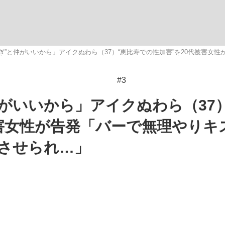
いまさら聞け
ぎ”と仲がいいから」アイクぬわら（37）“恵比寿での性加害”を20代被害
#3
手が証言した“NPB聞...
「クマが悪者扱いされているの
がいいから」アイクぬわら（37
被害女性が告発「バーで無理やりキ
させられ…」
もっと見る
カー日本代表・森保一監督...