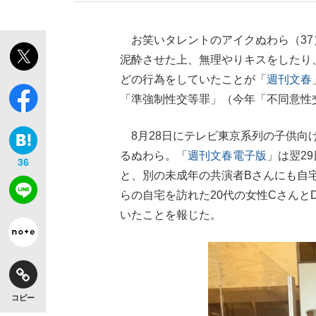
お笑いタレントのアイクぬわら（37
泥酔させた上、無理やりキスをしたり
どの行為をしていたことが「
週刊文春
「準強制性交等罪」（今年「不同意性
8月28日にテレビ東京系列の子供向け
るぬわら。「
週刊文春電子版
」は翌2
36
と、別の未成年の共演者Bさんにも自
らの自宅を訪れた20代の女性Cさんと
いたことを報じた。
コピー