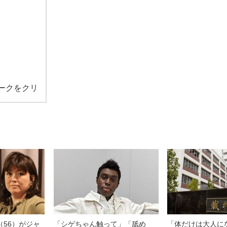
ークをクリ
（56）がジャ
「シゲちゃん触って」「舐め
「体だけは大人に