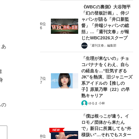
《WBCの裏側》大谷翔平
「幻の登板計画」、侍ジ
ャパンが語る「井口新監
6位
督」「井端ジャパンの総
6
括」…「週刊文春」が報
じたWBC2026スクープ
「週刊文春」編集部
とあ
「生理が来ないの」チョ
コバナナをくわえ、自ら
の経血を…“狂気すぎる
ま
JK”を熱演、旧ジャニーズ
7位
身
7
系アイドルの【推しの
子】原菜乃華（22）の早
熟キャリア
ゆるま 小林
らの
「僕は根っこが違う。イ
ロモノ団体から来たん
で」新日に所属しても“外
NEW
様扱い”…それでもスター
8位