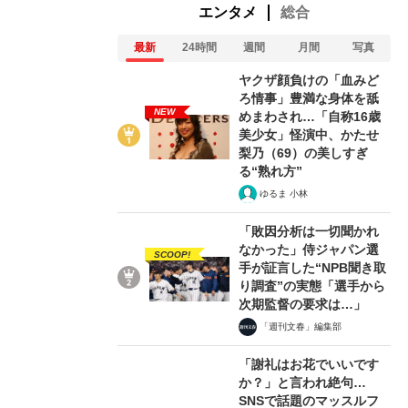
エンタメ
総合
最新
24時間
週間
月間
写真
ヤクザ顔負けの「血みど
ろ情事」豊満な身体を舐
NEW
めまわされ…「自称16歳
美少女」怪演中、かたせ
梨乃（69）の美しすぎ
る“熟れ方”
ゆるま 小林
「敗因分析は一切聞かれ
なかった」侍ジャパン選
SCOOP!
手が証言した“NPB聞き取
り調査”の実態「選手から
次期監督の要求は…」
「週刊文春」編集部
「謝礼はお花でいいです
か？」と言われ絶句…
SNSで話題のマッスルフ