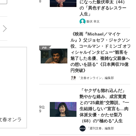
8
になった飯伏幸太（44）
の「異色すぎるレスラー
人生」
飯伏 幸太
《映画『Michael／マイケ
ル』》父ジョセフ・ジャクソン
役、コールマン・ドミンゴ オフ
PR
ィシャルインタビュー“観客を
魅了した名優、複雑な父親像へ
の想いを語る”《日本興収70億
円突破》
「文春オンライン」編集部
「ヤクザも惚れ込んだ」
艶やかな絡み、成宮寛貴
との“25歳差”交際説、“一
9位
生結婚しない”宣言も…肉
9
体派女優・かたせ梨乃
文春オンラ
（68）の“極める”人生
「週刊文春」編集部