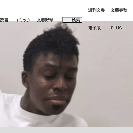
週刊文春
文藝春秋
読書
コミック
文春野球
検索
電子版
PLUS
インタビュー
読書
#松田聖子
む将棋
BC日本代表“敗戦”の真実 選手が明かす...