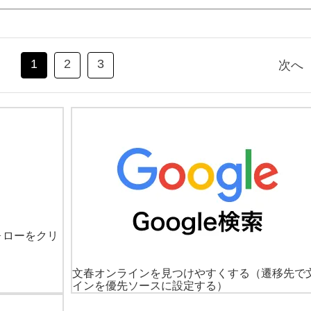
1
2
3
次へ
ォローをクリ
文春オンラインを見つけやすくする
（遷移先で
インを優先ソースに設定する）