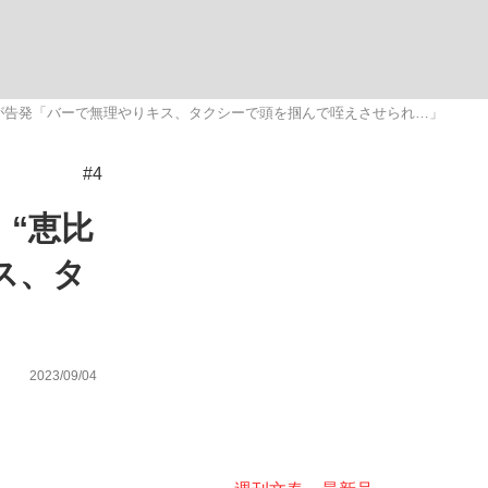
ない資産運用のすべて
女性が告発「バーで無理やりキス、タクシーで頭を掴んで咥えさせられ…」
#4
が悲しい」『北の国から』倉本聰氏（91...
）“恵比
ス、タ
2023/09/04