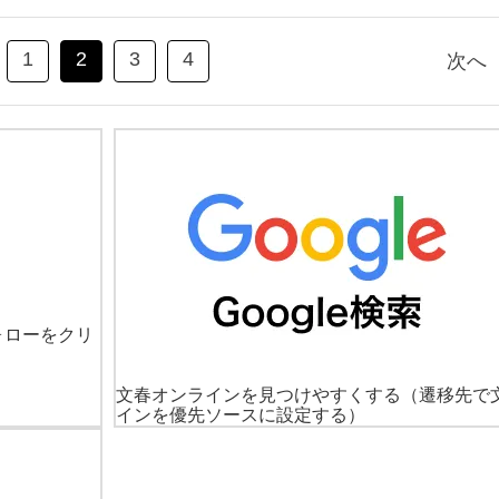
1
2
3
4
次へ
ォローをクリ
文春オンラインを見つけやすくする
（遷移先で
インを優先ソースに設定する）