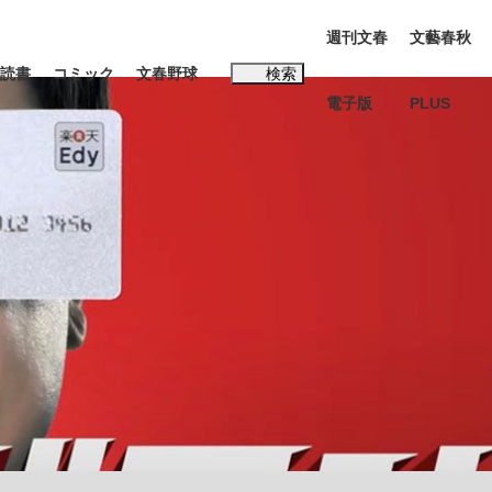
週刊文春
文藝春秋
読書
コミック
文春野球
検索
電子版
PLUS
インタビュー
読書
#松田聖子
多くてもいい」時価総額が一時トヨタ超え...
K-POPアイドルたち