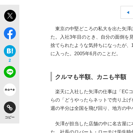
東京の中堅どころの私大を出た矢澤は
た。入社3年目のとき、自分の面倒を
【独自】昭和の大女優・小川真由美（享年86）
捨てられたような気持ちになったが、
に入った。2005年6月のことだ。
2
クルマも半額、カニも半額
楽天に入社した矢澤の仕事は「ECコ
らの「どうやったらネットで売り上げ
週の半分は全国を飛び回り、地方の中
《VIVANT》頼れる相棒・ドラムが認めた“
コピー
矢澤が担当した店舗の中に名古屋に
た。社長のロバート・ローチは学生時