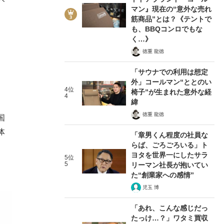
マン』現在の“意外な売れ
筋商品”とは？《テントで
も、BBQコンロでもな
く…》
徳重 龍徳
「サウナでの利用は想定
外」コールマン“ととのい
4位
椅子”が生まれた意外な経
4
緯
徳重 龍徳
国
体
「章男くん程度の社員な
らば、ごろごろいる」ト
ヨタを世界一にしたサラ
5位
5
リーマン社長が抱いてい
た“創業家への感情”
児玉 博
「あれ、こんな感じだっ
たっけ…？」ワタミ買収