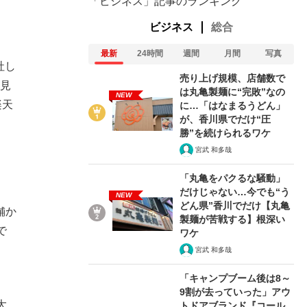
「ビジネス」記事のランキング
ビジネス
総合
最新
24時間
週間
月間
写真
社し
売り上げ規模、店舗数で
は見
は丸亀製麺に“完敗”なの
NEW
楽天
に…「はなまるうどん」
が、香川県でだけ“圧
勝”を続けられるワケ
宮武 和多哉
「丸亀をパクるな騒動」
だけじゃない…今でも“う
NEW
どん県”香川でだけ【丸亀
舗か
製麺が苦戦する】根深い
で
ワケ
宮武 和多哉
在記》RM→渋谷で飲み会、JIN→伊豆の...
「キャンプブーム後は8～
9割が去っていった」アウ
大
トドアブランド『コール