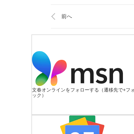
前へ
文春オンラインをフォローする
（遷移先で+フ
ック）