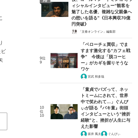
PR
ィシャルインタビュー“観客を
魅了した名優、複雑な父親像へ
こ
の想いを語る”《日本興収70億
円突破》
「文春オンライン」編集部
り
「ベローチェ買収」でま
すます激化する“カフェ戦
たビ
争” 今後は「脱コーヒ
9位
矢
9
ー」がカギを握りそうな
ワケ
宮武 和多哉
「童貞でバズって、ネッ
トミームにされて、世界
中で笑われて…」ぐんぴ
10
ぃが語る『バキ童』街頭
位
インタビューという“挫折
10
経験”と、挫折が人生に与
えた影響
坂井 風太
ぐんぴぃ