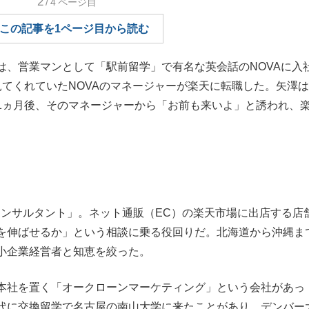
2
/4
ページ目
もっと見る
この記事を1ページ目から読む
、営業マンとして「駅前留学」で有名な英会話のNOVAに入
見てくれていたNOVAのマネージャーが楽天に転職した。矢澤
が鹿児島で3月に死去し...
1ヵ月後、そのマネージャーから「お前も来いよ」と誘われ、
ンサルタント」。ネット通販（EC）の楽天市場に出店する店
を伸ばせるか」という相談に乗る役回りだ。北海道から沖縄ま
小企業経営者と知恵を絞った。
照ノ富士に激怒され...
《BTS厳戒トーキョー滞
本社を置く「オークローンマーケティング」という会社があっ
もっと見る
代に交換留学で名古屋の南山大学に来たことがあり、デンバー