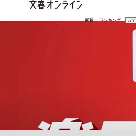
新着
ランキング
カテ
スクープ
ニュー
おすすめのキ
#藤田晋
#三
#玉木雄一郎
「善か悪かはどちらでもいい」リアル『九条の
終戦から81年