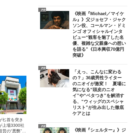
PR
《映画『Michael／マイケ
ル』》父ジョセフ・ジャク
ソン役、コールマン・ドミ
ンゴ オフィシャルインタ
ビュー“観客を魅了した名
優、複雑な父親像への想い
を語る”《日本興収70億円
突破》
PR
「えっ、こんなに変わる
の？」36歳男性ライター
のニオイが激変！ 夏場に
気になる“頭皮のニオ
イ”や“ベタつき”を解消す
る、“ウィッグのスペシャ
リスト”が生み出した徹底
ケアとは
が匕首を突き
上場3300社
PR
《映画『シェルター』》ジ
営の“悪弊”に