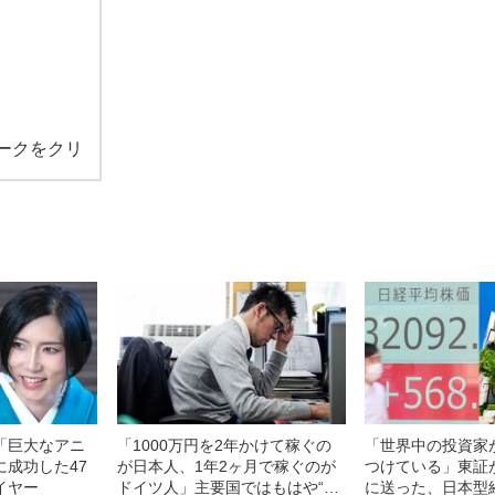
ークをクリ
「巨大なアニ
「1000万円を2年かけて稼ぐの
「世界中の投資家
に成功した47
が日本人、1年2ヶ月で稼ぐのが
つけている」東証が
イヤー
ドイツ人」主要国ではもはや“負
に送った、日本型経