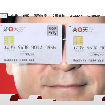
ゴリ
特集
連載
週刊文春
文藝春秋
WOMAN
CINEMA
キーワード入力
ス
エンタメ
ライフ
ビジネス
ーワードタグ一覧
山凌輝
#高市早苗
#後藤真希
#森岡毅
#城彰二
#内田有紀
#亀和田武
大罪』弁護士が明かすトク...
「キオクシアの投資の桁は一つ
日本生まれの