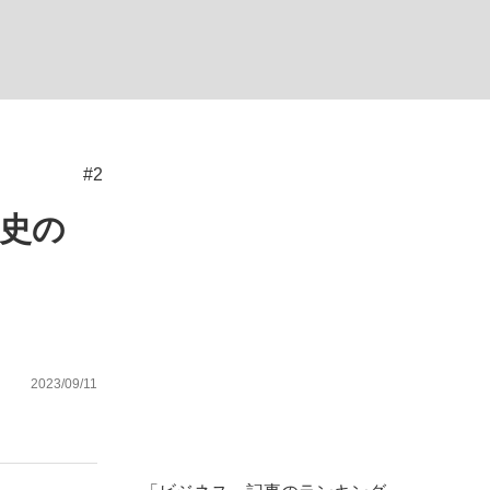
む将棋
#2
史の
2023/09/11