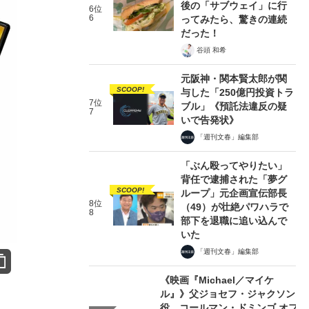
後の「サブウェイ」に行
6位
6
ってみたら、驚きの連続
だった！
谷頭 和希
元阪神・関本賢太郎が関
SCOOP!
与した「250億円投資トラ
7位
ブル」《預託法違反の疑
7
いで告発状》
「週刊文春」編集部
「ぶん殴ってやりたい」
背任で逮捕された「夢グ
SCOOP!
ループ」元企画宣伝部長
8位
（49）が壮絶パワハラで
8
部下を退職に追い込んで
いた
「週刊文春」編集部
《映画『Michael／マイケ
ル』》父ジョセフ・ジャクソン
役、コールマン・ドミンゴ オフ