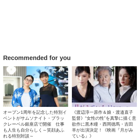
Recommended for you
オープン1周年を記念した特別イ
《渡辺淳一原作＆娘・渡邉直子
ベントがサムソナイト・ブラッ
監督》“女性の性”を真摯に描く意
クレーベル銀座店で開催 仕事
欲作に黒木瞳・西岡德馬・吉田
も人生も自分らしく～笑顔あふ
羊が出演決定！《映画『月がみ
れる特別対談～
ている』》