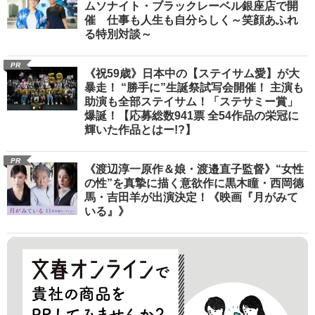
ムソナイト・ブラックレーベル銀座店で開
催 仕事も人生も自分らしく～笑顔あふれ
る特別対談～
PR
《祝59歳》日本中の【ステイサム愛】が大
暴走！ “勝手に”生誕祭試写会開催！ 主演も
助演も全部ステイサム！「ステサミー賞」
爆誕！【応募総数941票 全54作品の栄冠に
輝いた作品とはー!?】
PR
《渡辺淳一原作＆娘・渡邉直子監督》“女性
の性”を真摯に描く意欲作に黒木瞳・西岡德
馬・吉田羊が出演決定！《映画『月がみて
いる』》