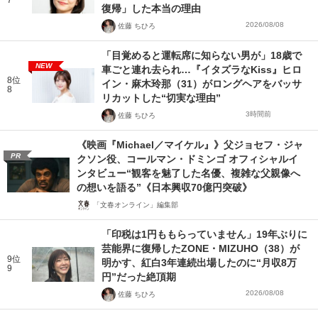
7
復帰」した本当の理由
2026/08/08
佐藤 ちひろ
「目覚めると運転席に知らない男が」18歳で
NEW
車ごと連れ去られ…『イタズラなKiss』ヒロ
8位
イン・麻木玲那（31）がロングヘアをバッサ
8
リカットした“切実な理由”
3時間前
佐藤 ちひろ
《映画『Michael／マイケル』》父ジョセフ・ジャ
PR
クソン役、コールマン・ドミンゴ オフィシャルイ
ンタビュー“観客を魅了した名優、複雑な父親像へ
の想いを語る”《日本興収70億円突破》
「文春オンライン」編集部
「印税は1円ももらっていません」19年ぶりに
芸能界に復帰したZONE・MIZUHO（38）が
9位
明かす、紅白3年連続出場したのに“月収8万
9
円”だった絶頂期
2026/08/08
佐藤 ちひろ