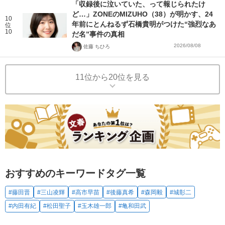
「収録後に泣いていた、って報じられたけ
ど…」ZONEのMIZUHO（38）が明かす、24
10
年前にとんねるず石橋貴明がつけた“強烈なあ
位
10
だ名”事件の真相
2026/08/08
佐藤 ちひろ
11位から20位を見る
おすすめのキーワードタグ一覧
#藤田晋
#三山凌輝
#高市早苗
#後藤真希
#森岡毅
#城彰二
#内田有紀
#松田聖子
#玉木雄一郎
#亀和田武