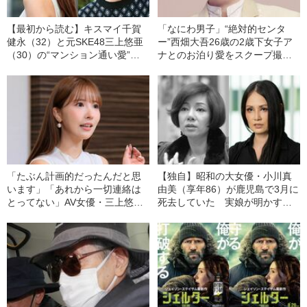
【最初から読む】キスマイ千賀
「なにわ男子」“絶対的センタ
健永（32）と元SKE48三上悠亜
ー”西畑大吾26歳の2歳下女子ア
（30）の“マンション通い愛”撮
ナとのお泊り愛をスクープ撮
った！「千賀がマスクにキャッ
《ジャニーズ事務所が認め
プ完全防備で夜に…」
た！》
「たぶん計画的だったんだと思
【独自】昭和の大女優・小川真
います」「あれから一切連絡は
由美（享年86）が鹿児島で3月に
とってない」AV女優・三上悠亜
死去していた 実娘が明かす
が語る、SKE時代の“キス写真”ス
「毒母」の素顔と空白の晩年
キャンダルの裏側