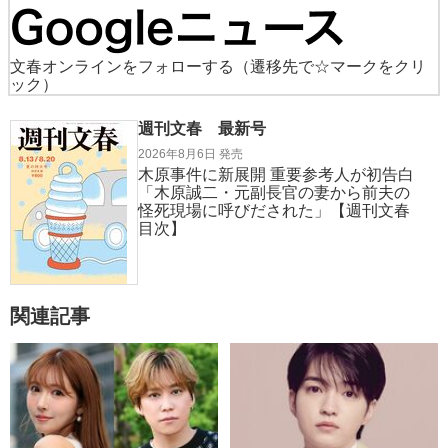
文春オンラインをフォローする
（遷移先で☆マークをクリ
ック）
週刊文春 最新号
2026年8月6日 発売
木原事件に新展開 重要参考人が初告白
「木原誠二・元副長官の妻から前夫の
怪死現場に呼びだされた」【週刊文春
目次】
関連記事