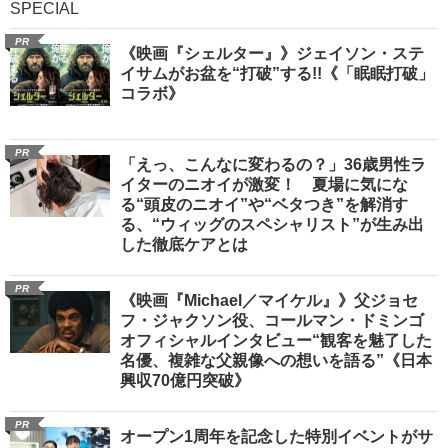
SPECIAL
PR
《映画『シェルター』》ジェイソン・ステ
イサムがお盆を“打破”する!!《「眠眠打破」
コラボ》
PR
「えっ、こんなに変わるの？」36歳男性ラ
イターのニオイが激変！ 夏場に気にな
る“頭皮のニオイ”や“ベタつき”を解消す
る、“ウィッグのスペシャリスト”が生み出
した徹底ケアとは
PR
《映画『Michael／マイケル』》父ジョセ
フ・ジャクソン役、コールマン・ドミンゴ
オフィシャルインタビュー“観客を魅了した
名優、複雑な父親像への想いを語る”《日本
興収70億円突破》
PR
オープン1周年を記念した特別イベントがサ