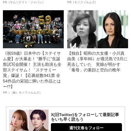
PR（サムソナイト・ジャパン）
PR（キノフィルムズ）
《祝59歳》日本中の【ステイサ
【独自】昭和の大女優・小川真
ム愛】が大暴走！ “勝手に”生誕
由美（享年86）が鹿児島で3月に
祭試写会開催！ 主演も助演も全
死去していた 実娘が明かす
部ステイサム！「ステサミー
「毒母」の素顔と空白の晩年
賞」爆誕！【応募総数941票 全
54作品の栄冠に輝いた作品とは
ー!?】
PR（（株）キノフィルムズ）
X(旧Twitter)をフォローして最新記事
をいち早く読もう
週刊文春をフォロー