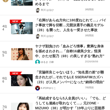
めるまで
3時間前
市川 はるひ
「右脚があらぬ方向に180度ねじれて…」バイ
NEW
ク事故で脚を切断…元競泳選手の義足モデル
4位
4
（28）を襲った、人生を一変させた事故
3時間前
市川 はるひ
ヤクザ顔負けの「血みどろ情事」豊満な身体
を舐めまわされ…「自称16歳美少女」怪演
5位
5
中、かたせ梨乃（69）の美しすぎる“熟れ方”
2026/08/06
ゆるま 小林
「宮脇咲良じゃないほう」“知名度の差”が懸
NEW
念されたが…それでもLE SSERAFIMカズハ
6位
6
（23）が人気メンバーになった“納得の理由”
7時間前
K-POPゆりこ
「再結成するなら5人全員がいい」「でも、ど
うしても連絡が取れなくて…」元ZONE・
7位
MIZUHO（38）が明かす「19年ぶりに芸能界