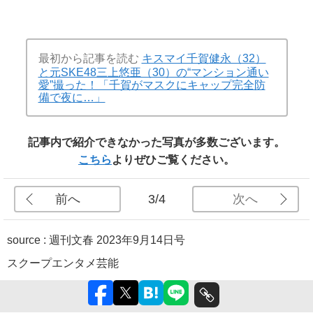
最初から記事を読む
キスマイ千賀健永（32）
と元SKE48三上悠亜（30）の“マンション通い
愛”撮った！「千賀がマスクにキャップ完全防
備で夜に…」
記事内で紹介できなかった写真が多数ございます。
こちら
よりぜひご覧ください。
前へ
次へ
3/4
source :
週刊文春 2023年9月14日号
スクープ
エンタメ
芸能