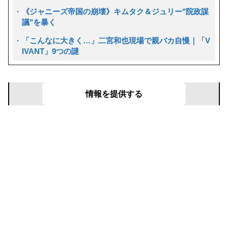
《ジャニーズ帝国の崩壊》キムタク＆ジュリー"院政謀
議"を暴く
「こんなに大きく…」二宮和也現場で親バカ自慢｜「V
IVANT」9つの謎
文春リークス
あなたの目の前で起きた事件を募集！
情報を提供する