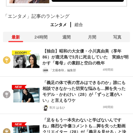
「エンタメ」記事のランキング
エンタメ
総合
最新
24時間
週間
月間
写真
【独自】昭和の大女優・小川真由美（享年
SCOOP!
86）が鹿児島で3月に死去していた 実娘が明
かす「毒母」の素顔と空白の晩年
4時間前
「文藝春秋」編集部
「義足の体で夜の営みはできるのか」誰にも
NEW
相談できなかった切実な悩みも…脚を失った
モデル・かわけい（28）が「ずっと運がい
い」と言えるワケ
3時間前
市川 はるひ
「足をもう一本失わないと学ばないんです
NEW
ね」痛烈な中傷コメントも…脚を失った動画
クリエイター（28）が「義足を見せる」と決