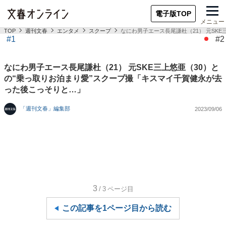
電子版TOP
メニュー
TOP
週刊文春
エンタメ
スクープ
なにわ男子エース長尾謙杜（21） 元SK
#1
#2
なにわ男子エース長尾謙杜（21） 元SKE三上悠亜（30）と
の“乗っ取りお泊まり愛”スクープ撮「キスマイ千賀健永が去
った後こっそりと…」
「週刊文春」編集部
2023/09/06
3
/3
ページ目
この記事を1ページ目から読む