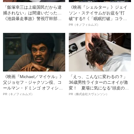
「飯塚幸三は上級国民だから逮
《映画『シェルター』》ジェイ
捕されない」は間違いだった…
ソン・ステイサムがお盆を“打
《池袋暴走事故》警視庁幹部が
破”する!!《「眠眠打破」コラ
「自民党議員」に呼び出されて
ボ》
PR（キノフィルムズ）
も逮捕を見送った理由
《映画『Michael／マイケル』》
「えっ、こんなに変わるの？」
父ジョセフ・ジャクソン役、コ
36歳男性ライターのニオイが激
ールマン・ドミンゴ オフィシャ
変！ 夏場に気になる“頭皮のニ
ルインタビュー“観客を魅了した
オイ”や“ベタつき”を解消す
PR（キノフィルムズ）
PR（株式会社スヴェンソン）
名優、複雑な父親像への想いを
る、“ウィッグのスペシャリス
語る”《日本興収70億円突破》
ト”が生み出した徹底ケアとは