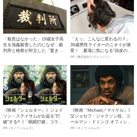
級生は…」
件”「なんでお前が俺に！ と身体
を引きずって顔面を殴りつ
け…」
「殺意はなかった」19歳女子高
「えっ、こんなに変わるの？」
生を強姦殺害したのになぜ…裁
36歳男性ライターのニオイが激
判所と検察が対立した「驚きの
変！ 夏場に気になる“頭皮のニ
判決」（昭和42年の事件）
オイ”や“ベタつき”を解消す
PR（株式会社スヴェンソン）
る、“ウィッグのスペシャリス
ト”が生み出した徹底ケアとは
《映画『シェルター』》ジェイ
《映画『Michael／マイケル』》
ソン・ステイサムがお盆を“打
父ジョセフ・ジャクソン役、コ
破”する!!《「眠眠打破」コラ
ールマン・ドミンゴ オフィシャ
ボ》
ルインタビュー“観客を魅了した
PR（キノフィルムズ）
PR（キノフィルムズ）
名優、複雑な父親像への想いを