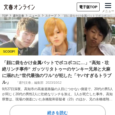
電子版TOP
メニュー
TOP
週刊文春
ニュース
スクープ
「顔に袋をかけ金属バットでボコボコに…
「顔に袋をかけ金属バットでボコボコに…」“高知・壮
絶リンチ事件” ガッツリタトゥーのヤンキー兄弟と大麻
に溺れた“世代最強のワル”が犯した「ヤバすぎるトラブ
ル」
「週刊文春」編集部
2023/10/12
9月27日深夜、高知市の高速道路脇の人目につかない側道で、20代の男5人
が同じく20代の男性2人に壮絶なリンチを加え、1人が死亡した事件。高知
県警は、現場の側道にいた永橋龍和容疑者（23）のほか、兄の永橋雄翔容
疑者…
続きを読む