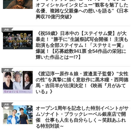
オフィシャルインタビュー“観客を魅了した
名優、複雑な父親像への想いを語る”《日本
興収70億円突破》
PR
《祝59歳》日本中の【ステイサム愛】が大
暴走！ “勝手に”生誕祭試写会開催！ 主演も
助演も全部ステイサム！「ステサミー賞」
爆誕！【応募総数941票 全54作品の栄冠に
輝いた作品とはー!?】
PR
《渡辺淳一原作＆娘・渡邉直子監督》“女性
の性”を真摯に描く意欲作に黒木瞳・西岡德
馬・吉田羊が出演決定！《映画『月がみて
いる』》
PR
オープン1周年を記念した特別イベントがサ
ムソナイト・ブラックレーベル銀座店で開
催 仕事も人生も自分らしく～笑顔あふれ
る特別対談～