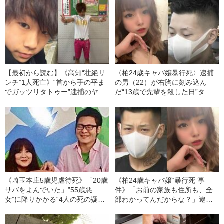
【最初から読む】《高知“壮絶リ
〈柏24歳キャバ嬢暴行死〉逮捕
ンチ”1人死亡》“首から手の平ま
の男（22）が右胸に刻み込ん
でガッツリタトゥー”逮捕のヤン
だ“13歳で先輩を殺した日”タト
キー兄弟“ワルの一本道”「違法薬
ゥー 金属製の松葉づえで頭や
物をめぐるトラブルか？」
腹などを複数回殴打し……「俺
に楯突くとこうなるんだ」《腕
の刺青写真》
《埼玉本庄5歳児虐待死》「20歳
《柏24歳キャバ嬢“暴行死”事
サバをよんでいた」‟55歳悪
件》「お前の家族も住所も、全
女”に降りかかる“4人の死の疑
部わかってんだからな？」逮捕
惑”「“義母”と歩夢くんは床下に
の“クビタトゥー”殴打男（22）
埋め、父は‟自殺”、再婚相手の同
元同僚が明かす“2度の暴力事