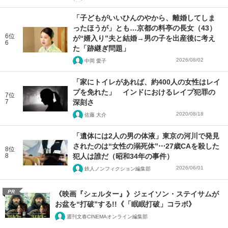
「子どもがいいひんのやから、離婚してしま
ったほうが」とも…京都の料亭の長女（43）
6位
が“婿入り”夫と結婚→男の子を出産後に考え
6
た「跡継ぎ問題」
2026/08/02
中岡 愛子
「家にトイレがあれば、約400人の女性はレイ
プを免れた」 インドにおけるレイプ犯罪の
7位
7
深刻さ
2020/08/18
佐藤 大介
「遺体には2人の男の体液」東京の河川で発見
されたのは“女性の溺死体”⋯27歳CAを殺した
8位
8
犯人は誰だ（昭和34年の事件）
2026/06/01
鉄人ノンフィクション編集部
PR
《映画『シェルター』》ジェイソン・ステイサムが
お盆を“打破”する!!《「眠眠打破」コラボ》
週刊文春CINEMAオンライン編集部