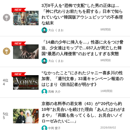
3万8千人を“恐怖で支配”した男の正体は…
NEW
「神に代わりお前たちを罰する」日本で知ら
れていない“韓国版アウシュビッツ”の不条理
な結末
9時間前
大山 くまお
「14歳の少年に挿入を…」性器に火をつけ脅
NEW
迫、少女達はモップで…657人が死亡した韓
国“最悪の人権侵害”のおぞましすぎる実態
9時間前
大山 くまお
“なかったこと”にされたジャニー喜多川の性
NEW
加害、「週刊文春」33週キャンペーン報道の
4位
4
はじまり《担当記者が明かす》
16時間前
髙橋 大介
京都の名料亭の若女将（43）が“20代から約
10年”お見合いを続けた理由「あんたはわがま
5位
まや」「両親も焦ってくるし、お見合いノイ
5
ローゼみたいに…」
2026/08/02
中岡 愛子