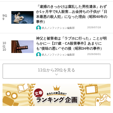
「逮捕のきっかけは腐乱した男性遺体」わず
か1ヶ月半で8人殺害…お金持ちの子供が「日
9位
本最悪の殺人犯」になった理由（昭和40年の
9
事件）
2026/07/18
鉄人ノンフィクション編集部
神父と被害者は「ラブホに行った」ことが明
10
らかに⋯【27歳・CA殺害事件】あまりに
位
も“後味の悪い”その後（昭和34年の事件）
10
2026/06/01
鉄人ノンフィクション編集部
11位から20位を見る