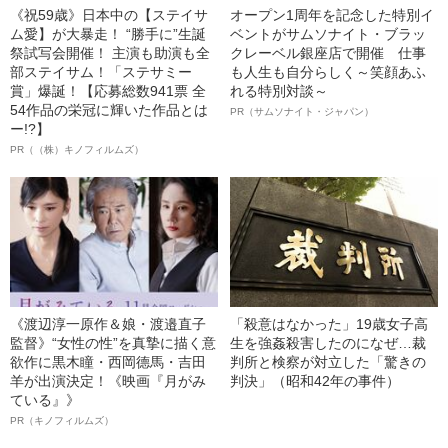
《祝59歳》日本中の【ステイサ
オープン1周年を記念した特別イ
ム愛】が大暴走！ “勝手に”生誕
ベントがサムソナイト・ブラッ
祭試写会開催！ 主演も助演も全
クレーベル銀座店で開催 仕事
部ステイサム！「ステサミー
も人生も自分らしく～笑顔あふ
賞」爆誕！【応募総数941票 全
れる特別対談～
54作品の栄冠に輝いた作品とは
PR（サムソナイト・ジャパン）
ー!?】
PR（（株）キノフィルムズ）
《渡辺淳一原作＆娘・渡邉直子
「殺意はなかった」19歳女子高
監督》“女性の性”を真摯に描く意
生を強姦殺害したのになぜ…裁
欲作に黒木瞳・西岡德馬・吉田
判所と検察が対立した「驚きの
羊が出演決定！《映画『月がみ
判決」（昭和42年の事件）
ている』》
PR（キノフィルムズ）