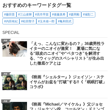
おすすめのキーワードタグ一覧
#藤田晋
#三山凌輝
#高市早苗
#後藤真希
#森岡毅
#城彰二
#内田有紀
#松田聖子
#玉木雄一郎
#亀和田武
SPECIAL
PR
「えっ、こんなに変わるの？」36歳男性ラ
イターのニオイが激変！ 夏場に気にな
る“頭皮のニオイ”や“ベタつき”を解消す
る、“ウィッグのスペシャリスト”が生み出
した徹底ケアとは
PR
《映画『シェルター』》ジェイソン・ステ
イサムがお盆を“打破”する!!《「眠眠打破」
コラボ》
PR
《映画『Michael／マイケル』》父ジョセ
フ・ジャクソン役、コールマン・ドミンゴ