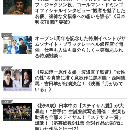
フ・ジャクソン役、コールマン・ドミンゴ
オフィシャルインタビュー“観客を魅了した
名優、複雑な父親像への想いを語る”《日本
興収70億円突破》
PR
オープン1周年を記念した特別イベントがサ
ムソナイト・ブラックレーベル銀座店で開
催 仕事も人生も自分らしく～笑顔あふれ
る特別対談～
PR
《渡辺淳一原作＆娘・渡邉直子監督》“女性
の性”を真摯に描く意欲作に黒木瞳・西岡德
馬・吉田羊が出演決定！《映画『月がみて
いる』》
PR
《祝59歳》日本中の【ステイサム愛】が大
暴走！ “勝手に”生誕祭試写会開催！ 主演も
助演も全部ステイサム！「ステサミー賞」
爆誕！【応募総数941票 全54作品の栄冠に
輝いた作品とはー!?】