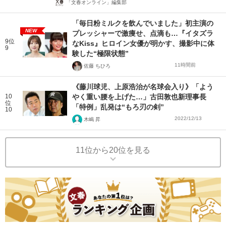
「文春オンライン」編集部
「毎日粉ミルクを飲んでいました」初主演の
NEW
プレッシャーで激痩せ、点滴も…『イタズラ
9位
なKiss』ヒロイン女優が明かす、撮影中に体
9
験した“極限状態”
11時間前
佐藤 ちひろ
《藤川球児、上原浩治が名球会入り》「よう
10
やく重い腰を上げた…」古田敦也新理事長
位
「特例」乱発は“もろ刃の剣”
10
2022/12/13
木嶋 昇
11位から20位を見る