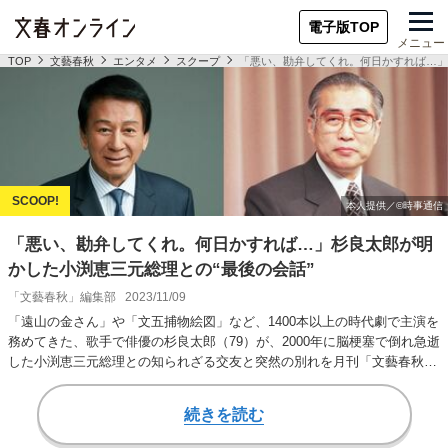
電子版TOP
メニュー
TOP
文藝春秋
エンタメ
スクープ
「悪い、勘弁してくれ。何日かすれば…」
「悪い、勘弁してくれ。何日かすれば…」杉良太郎が明
かした小渕恵三元総理との“最後の会話”
「文藝春秋」編集部
2023/11/09
「遠山の金さん」や「文五捕物絵図」など、1400本以上の時代劇で主演を
務めてきた、歌手で俳優の杉良太郎（79）が、2000年に脳梗塞で倒れ急逝
した小渕恵三元総理との知られざる交友と突然の別れを月刊「文藝春秋」
に語った…
続きを読む