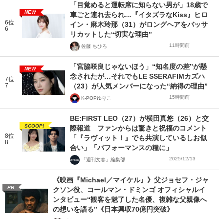
「目覚めると運転席に知らない男が」18歳で
NEW
車ごと連れ去られ…『イタズラなKiss』ヒロ
6位
イン・麻木玲那（31）がロングヘアをバッサ
6
リカットした“切実な理由”
11時間前
佐藤 ちひろ
「宮脇咲良じゃないほう」“知名度の差”が懸
NEW
念されたが…それでもLE SSERAFIMカズハ
7位
7
（23）が人気メンバーになった“納得の理由”
15時間前
K-POPゆりこ
BE:FIRST LEO（27）が横田真悠（26）と交
SCOOP!
際報道 ファンからは驚きと祝福のコメント
8位
「『ラヴィット！』でも共演しているしお似
8
合い」「パフォーマンスの糧に」
2025/12/13
「週刊文春」編集部
《映画『Michael／マイケル』》父ジョセフ・ジャ
PR
クソン役、コールマン・ドミンゴ オフィシャルイ
ンタビュー“観客を魅了した名優、複雑な父親像へ
の想いを語る”《日本興収70億円突破》