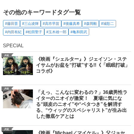
その他のキーワードタグ一覧
#藤田晋
#三山凌輝
#高市早苗
#後藤真希
#森岡毅
#城彰二
#内田有紀
#松田聖子
#玉木雄一郎
#亀和田武
SPECIAL
PR
《映画『シェルター』》ジェイソン・ステ
イサムがお盆を“打破”する!!《「眠眠打破」
コラボ》
PR
「えっ、こんなに変わるの？」36歳男性ラ
イターのニオイが激変！ 夏場に気にな
る“頭皮のニオイ”や“ベタつき”を解消す
る、“ウィッグのスペシャリスト”が生み出
した徹底ケアとは
PR
《映画『Michael／マイケル』》父ジョセ