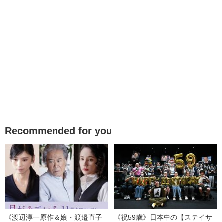
Recommended for you
《渡辺淳一原作＆娘・渡邉直子
《祝59歳》日本中の【ステイサ