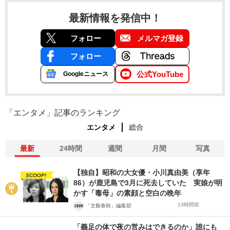
最新情報を発信中！
フォロー
メルマガ登録
フォロー
公式YouTube
Googleニュース
「エンタメ」記事のランキング
エンタメ
総合
最新
24時間
週間
月間
写真
【独自】昭和の大女優・小川真由美（享年
SCOOP!
86）が鹿児島で3月に死去していた 実娘が明
かす「毒母」の素顔と空白の晩年
13時間前
「文藝春秋」編集部
「義足の体で夜の営みはできるのか」誰にも