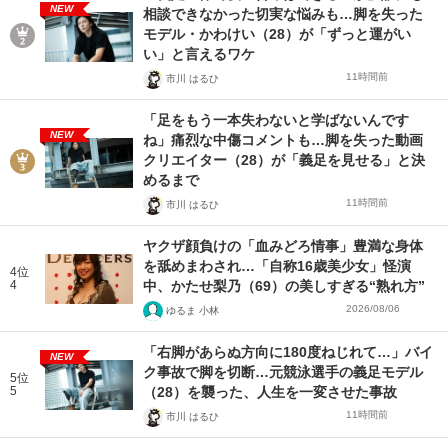
NEW
相談できなかった切実な悩みも…脚を失った
モデル・かわけい（28）が「ずっと運がい
い」と言えるワケ
11時間前
市川 はるひ
「足をもう一本失わないと学ばないんです
NEW
ね」痛烈な中傷コメントも…脚を失った動画
クリエイター（28）が「義足を見せる」と決
めるまで
11時間前
市川 はるひ
ヤクザ顔負けの「血みどろ情事」豊満な身体
を舐めまわされ…「自称16歳美少女」怪演
4位
4
中、かたせ梨乃（69）の美しすぎる“熟れ方”
2026/08/06
ゆるま 小林
「右脚があらぬ方向に180度ねじれて…」バイ
NEW
ク事故で脚を切断…元競泳選手の義足モデル
5位
5
（28）を襲った、人生を一変させた事故
11時間前
市川 はるひ