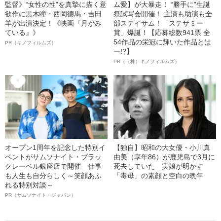
監督》“女性の性”を真摯に描く意
ム愛】が大暴走！ “勝手に”生誕
欲作に黒木瞳・西岡德馬・吉田
祭試写会開催！ 主演も助演も全
羊が出演決定！《映画『月がみ
部ステイサム！「ステサミー
ている』》
賞」爆誕！【応募総数941票 全
54作品の栄冠に輝いた作品とは
PR（キノフィルムズ）
ー!?】
PR（（株）キノフィルムズ）
オープン1周年を記念した特別イ
【独自】昭和の大女優・小川真
ベントがサムソナイト・ブラッ
由美（享年86）が鹿児島で3月に
クレーベル銀座店で開催 仕事
死去していた 実娘が明かす
も人生も自分らしく～笑顔あふ
「毒母」の素顔と空白の晩年
れる特別対談～
PR（サムソナイト・ジャパン）