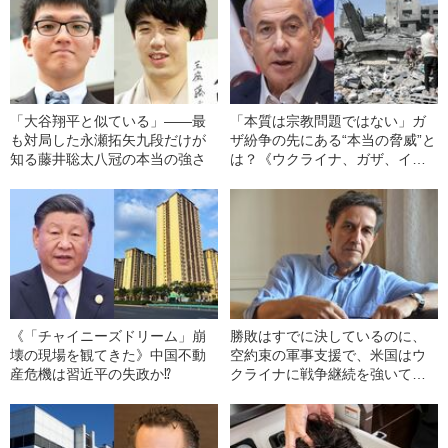
「大谷翔平と似ている」――最
「本質は宗教問題ではない」ガ
も対局した永瀬拓矢九段だけが
ザ紛争の先にある“本当の脅威”と
知る藤井聡太八冠の本当の強さ
は？《ウクライナ、ガザ、イン
ド太平洋3つの戦域は連動してい
る》
《「チャイニーズドリーム」崩
勝敗はすでに決しているのに、
壊の現場を観てきた》中国不動
空約束の軍事支援で、米国はウ
産危機は習近平の失政か⁉
クライナに戦争継続を強いてい
る E・トッド氏インタビュー