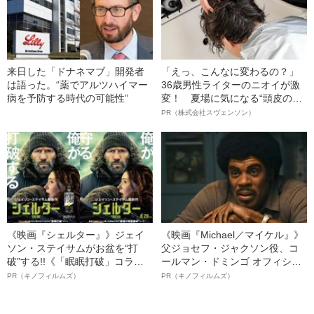
来日した「ドナネマブ」開発者
「えっ、こんなに変わるの？」
は語った。“薬でアルツハイマー
36歳男性ライターのニオイが激
病を予防する時代の可能性”
変！ 夏場に気になる“頭皮のニ
オイ”や“ベタつき”を解消す
PR（株式会社スヴェンソン）
る、“ウィッグのスペシャリス
ト”が生み出した徹底ケアとは
《映画『シェルター』》ジェイ
《映画『Michael／マイケル』》
ソン・ステイサムがお盆を“打
父ジョセフ・ジャクソン役、コ
破”する!!《「眠眠打破」コラ
ールマン・ドミンゴ オフィシャ
ボ》
ルインタビュー“観客を魅了した
PR（キノフィルムズ）
PR（キノフィルムズ）
名優、複雑な父親像への想いを
語る”《日本興収70億円突破》