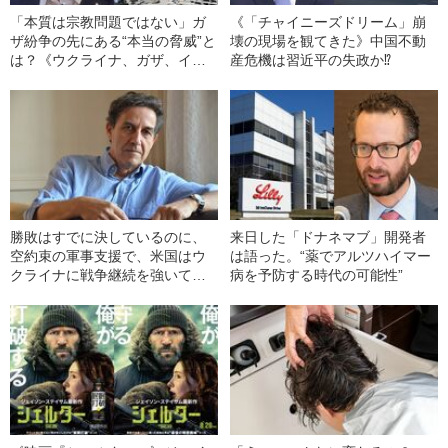
「本質は宗教問題ではない」ガ
《「チャイニーズドリーム」崩
ザ紛争の先にある“本当の脅威”と
壊の現場を観てきた》中国不動
は？《ウクライナ、ガザ、イン
産危機は習近平の失政か⁉
ド太平洋3つの戦域は連動してい
る》
勝敗はすでに決しているのに、
来日した「ドナネマブ」開発者
空約束の軍事支援で、米国はウ
は語った。“薬でアルツハイマー
クライナに戦争継続を強いてい
病を予防する時代の可能性”
る E・トッド氏インタビュー