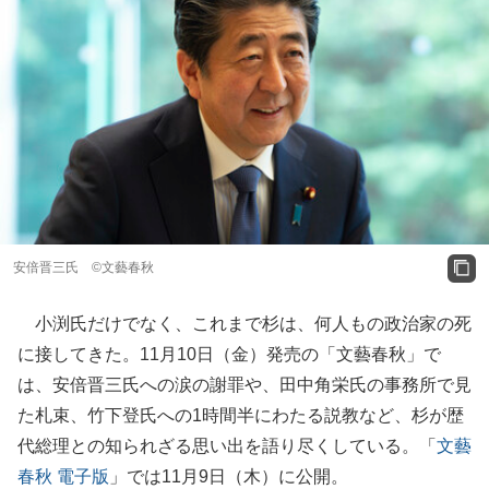
安倍晋三氏 ©文藝春秋
小渕氏だけでなく、これまで杉は、何人もの政治家の死
に接してきた。11月10日（金）発売の「文藝春秋」で
は、安倍晋三氏への涙の謝罪や、田中角栄氏の事務所で見
た札束、竹下登氏への1時間半にわたる説教など、杉が歴
代総理との知られざる思い出を語り尽くしている。「
文藝
春秋 電子版
」では11月9日（木）に公開。