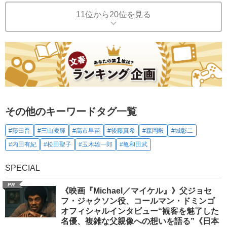
11位から20位を見る
その他のキーワードタグ一覧
#藤田晋
#三山凌輝
#高市早苗
#後藤真希
#森岡毅
#城彰二
#内田有紀
#松田聖子
#玉木雄一郎
#亀和田武
SPECIAL
PR
《映画『Michael／マイケル』》父ジョセ
フ・ジャクソン役、コールマン・ドミンゴ
オフィシャルインタビュー“観客を魅了した
名優、複雑な父親像への想いを語る”《日本