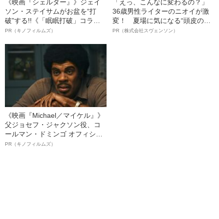
《映画『シェルター』》ジェイ
「えっ、こんなに変わるの？」
ソン・ステイサムがお盆を“打
36歳男性ライターのニオイが激
破”する!!《「眠眠打破」コラ
変！ 夏場に気になる“頭皮のニ
ボ》
オイ”や“ベタつき”を解消す
PR（キノフィルムズ）
PR（株式会社スヴェンソン）
る、“ウィッグのスペシャリス
ト”が生み出した徹底ケアとは
《映画『Michael／マイケル』》
父ジョセフ・ジャクソン役、コ
ールマン・ドミンゴ オフィシャ
ルインタビュー“観客を魅了した
PR（キノフィルムズ）
名優、複雑な父親像への想いを
語る”《日本興収70億円突破》