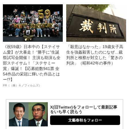
《祝59歳》日本中の【ステイサ
「殺意はなかった」19歳女子高
ム愛】が大暴走！ “勝手に”生誕
生を強姦殺害したのになぜ…裁
祭試写会開催！ 主演も助演も全
判所と検察が対立した「驚きの
部ステイサム！「ステサミー
判決」（昭和42年の事件）
賞」爆誕！【応募総数941票 全
54作品の栄冠に輝いた作品とは
ー!?】
PR（（株）キノフィルムズ）
X(旧Twitter)をフォローして最新記事
をいち早く読もう
文藝春秋をフォロー