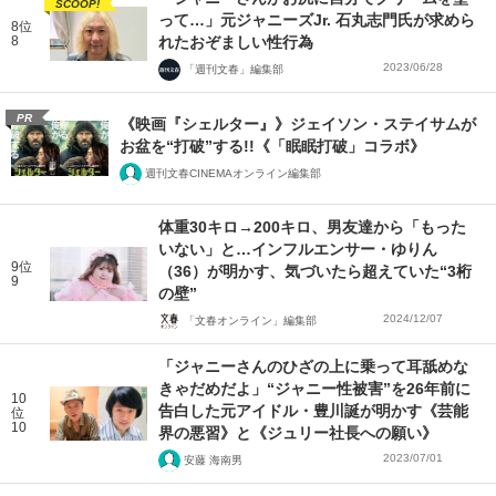
SCOOP!
って…」元ジャニーズJr. 石丸志門氏が求めら
8位
8
れたおぞましい性行為
2023/06/28
「週刊文春」編集部
PR
《映画『シェルター』》ジェイソン・ステイサムが
お盆を“打破”する!!《「眠眠打破」コラボ》
週刊文春CINEMAオンライン編集部
体重30キロ→200キロ、男友達から「もった
いない」と…インフルエンサー・ゆりん
9位
（36）が明かす、気づいたら超えていた“3桁
9
の壁”
2024/12/07
「文春オンライン」編集部
「ジャニーさんのひざの上に乗って耳舐めな
きゃだめだよ」“ジャニー性被害”を26年前に
10
告白した元アイドル・豊川誕が明かす《芸能
位
10
界の悪習》と《ジュリー社長への願い》
2023/07/01
安藤 海南男