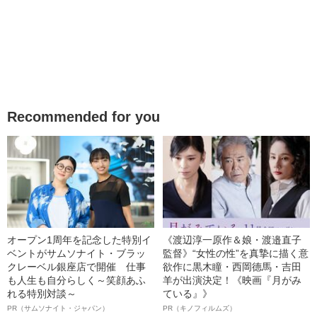
Recommended for you
オープン1周年を記念した特別イ
《渡辺淳一原作＆娘・渡邉直子
ベントがサムソナイト・ブラッ
監督》“女性の性”を真摯に描く意
クレーベル銀座店で開催 仕事
欲作に黒木瞳・西岡德馬・吉田
も人生も自分らしく～笑顔あふ
羊が出演決定！《映画『月がみ
れる特別対談～
ている』》
PR（サムソナイト・ジャパン）
PR（キノフィルムズ）