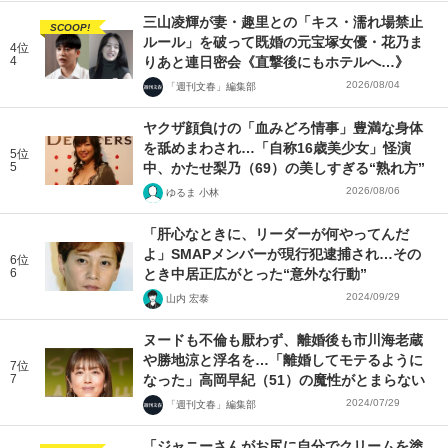
三山凌輝が妻・趣里との「キス・濡れ場禁止
SCOOP!
ルール」を破って既婚の元宝塚女優・花乃ま
4位
4
りあと連日密会《直撃後にもホテルへ…》
2026/08/04
「週刊文春」編集部
ヤクザ顔負けの「血みどろ情事」豊満な身体
を舐めまわされ…「自称16歳美少女」怪演
5位
5
中、かたせ梨乃（69）の美しすぎる“熟れ方”
2026/08/06
ゆるま 小林
「肝心なときに、リーダーが何やってんだ
よ」SMAPメンバーが現行犯逮捕され…その
6位
6
とき中居正広がとった“意外な行動”
2024/09/29
山内 宏泰
ヌードも不倫も厭わず、離婚後も市川海老蔵
や勝地涼と浮名を…「離婚してモテるように
7位
7
なった」高岡早紀（51）の魔性がとまらない
2024/07/29
「週刊文春」編集部
「ジャニーさんがお尻に自分でクリームを塗