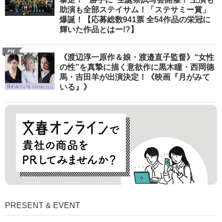
助演も全部ステイサム！「ステサミー賞」
爆誕！【応募総数941票 全54作品の栄冠に
輝いた作品とはー!?】
PR
《渡辺淳一原作＆娘・渡邉直子監督》“女性
の性”を真摯に描く意欲作に黒木瞳・西岡德
馬・吉田羊が出演決定！《映画『月がみて
いる』》
PRESENT & EVENT