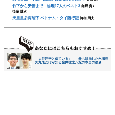
竹下から安倍まで 総理17人のベスト3
御厨 貴
後藤 謙次
天皇皇后両陛下 ベトナム・タイ随行記
河相 周夫
「大谷翔平と似ている」――最も対局した永瀬拓
矢九段だけが知る藤井聡太八冠の本当の強さ