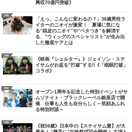
興収70億円突破》
PR
「えっ、こんなに変わるの？」36歳男性ラ
イターのニオイが激変！ 夏場に気にな
る“頭皮のニオイ”や“ベタつき”を解消す
る、“ウィッグのスペシャリスト”が生み出
した徹底ケアとは
PR
《映画『シェルター』》ジェイソン・ステ
イサムがお盆を“打破”する!!《「眠眠打破」
コラボ》
PR
オープン1周年を記念した特別イベントがサ
ムソナイト・ブラックレーベル銀座店で開
催 仕事も人生も自分らしく～笑顔あふれ
る特別対談～
PR
《祝59歳》日本中の【ステイサム愛】が大
暴走！ “勝手に”生誕祭試写会開催！ 主演も