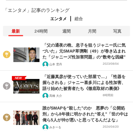
「エンタメ」記事のランキング
エンタメ
総合
最新
24時間
週間
月間
写真
「父の通夜の晩、息子を狙うジャニー氏に気
づいた」元SMAP草彅剛（49）が巻き込まれ
た「ジャニーズ性加害問題」の“数奇な因縁”
2023/08/04
山本 雲丹
「近藤真彦が使っていた部屋で…」「性器を
NEW
握らされる」ジャニー喜多川による性加害、
語り始めた被害者たち《徹底取材の裏側》
8時間前
髙橋 大介
誰がSMAPを“殺した”のか 悪夢の「公開処
刑」から8年後に明かされた“答え”「世の中は
俺ら5人が仲が悪いと思ってるんだよな」
2024/04/20
みきーる