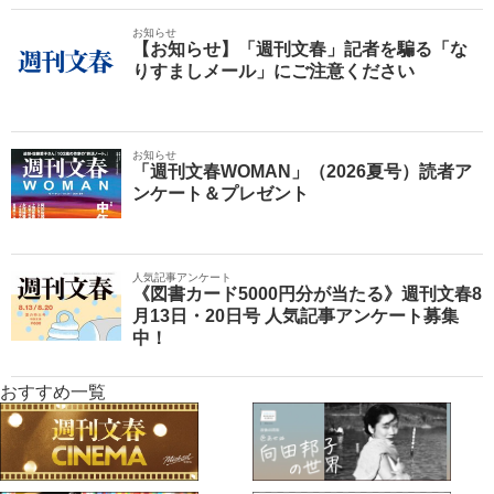
お知らせ
【お知らせ】「週刊文春」記者を騙る「な
りすましメール」にご注意ください
お知らせ
「週刊文春WOMAN」（2026夏号）読者ア
ンケート＆プレゼント
人気記事アンケート
《図書カード5000円分が当たる》週刊文春8
月13日・20日号 人気記事アンケート募集
中！
おすすめ一覧