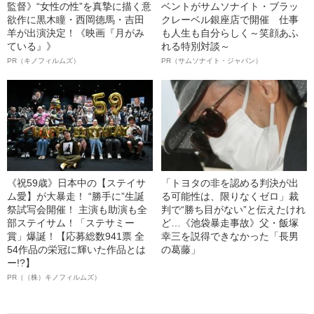
監督》“女性の性”を真摯に描く意
ベントがサムソナイト・ブラッ
欲作に黒木瞳・西岡德馬・吉田
クレーベル銀座店で開催 仕事
羊が出演決定！《映画『月がみ
も人生も自分らしく～笑顔あふ
ている』》
れる特別対談～
PR（キノフィルムズ）
PR（サムソナイト・ジャパン）
《祝59歳》日本中の【ステイサ
「トヨタの非を認める判決が出
ム愛】が大暴走！ “勝手に”生誕
る可能性は、限りなくゼロ」裁
祭試写会開催！ 主演も助演も全
判で“勝ち目がない”と伝えたけれ
部ステイサム！「ステサミー
ど…《池袋暴走事故》父・飯塚
賞」爆誕！【応募総数941票 全
幸三を説得できなかった「長男
54作品の栄冠に輝いた作品とは
の葛藤」
ー!?】
PR（（株）キノフィルムズ）