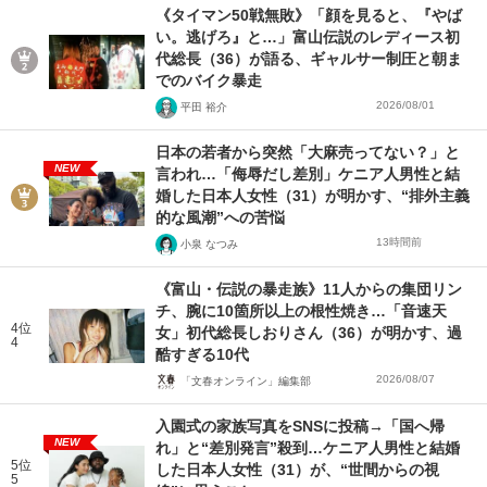
《タイマン50戦無敗》「顔を見ると、『やば
い。逃げろ』と…」富山伝説のレディース初
代総長（36）が語る、ギャルサー制圧と朝ま
でのバイク暴走
2026/08/01
平田 裕介
日本の若者から突然「大麻売ってない？」と
NEW
言われ…「侮辱だし差別」ケニア人男性と結
婚した日本人女性（31）が明かす、“排外主義
的な風潮”への苦悩
13時間前
小泉 なつみ
《富山・伝説の暴走族》11人からの集団リン
チ、腕に10箇所以上の根性焼き…「音速天
4位
女」初代総長しおりさん（36）が明かす、過
4
酷すぎる10代
2026/08/07
「文春オンライン」編集部
入園式の家族写真をSNSに投稿→「国へ帰
NEW
れ」と“差別発言”殺到…ケニア人男性と結婚
5位
した日本人女性（31）が、“世間からの視
5