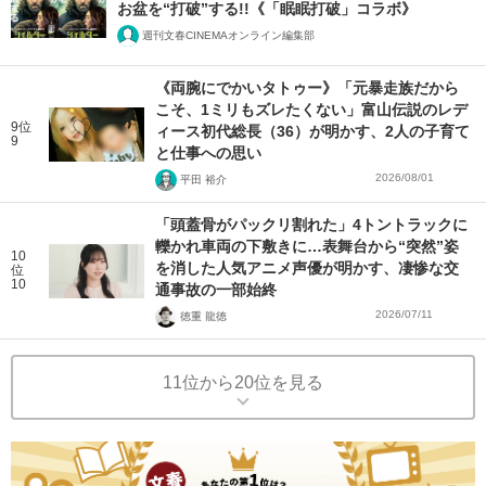
お盆を“打破”する!!《「眠眠打破」コラボ》
週刊文春CINEMAオンライン編集部
《両腕にでかいタトゥー》「元暴走族だから
こそ、1ミリもズレたくない」富山伝説のレデ
9位
ィース初代総長（36）が明かす、2人の子育て
9
と仕事への思い
2026/08/01
平田 裕介
「頭蓋骨がパックリ割れた」4トントラックに
轢かれ車両の下敷きに…表舞台から“突然”姿
10
を消した人気アニメ声優が明かす、凄惨な交
位
10
通事故の一部始終
2026/07/11
徳重 龍徳
11位から20位を見る