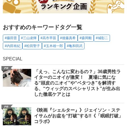
おすすめのキーワードタグ一覧
#藤田晋
#三山凌輝
#高市早苗
#後藤真希
#森岡毅
#城彰二
#内田有紀
#松田聖子
#玉木雄一郎
#亀和田武
SPECIAL
PR
「えっ、こんなに変わるの？」36歳男性ラ
イターのニオイが激変！ 夏場に気にな
る“頭皮のニオイ”や“ベタつき”を解消す
る、“ウィッグのスペシャリスト”が生み出
した徹底ケアとは
PR
《映画『シェルター』》ジェイソン・ステ
イサムがお盆を“打破”する!!《「眠眠打破」
コラボ》