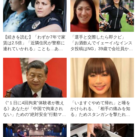
【続きを読む】「わずか7年で家
「選手と交際したら即クビ」
賃は2.5倍」「近隣住民が警察に
「お酒飲んでイェーイ♪なインス
連れていかれる」ことも…あま
タ投稿はNG」39歳で会社員から
りにスリリングな「アメリカの
NFLチアリーダーへ…渡米して
住宅事情」
わかった、本場チアの“厳しさ”
《“１日に4回拘束”体験者が教え
「いますぐやめて帰れ」と唾を
る》あなたが「中国で拘束され
かけられる、「相手の痛みを知
ない」ための“絶対安全”行動マニ
る」ためスタンガンを撃たれ痛
ュアル【永久保存版】
がるとクビ… 専業主婦だった
高卒シングルマザーがロサンゼ
ルスでポリスになったワケ