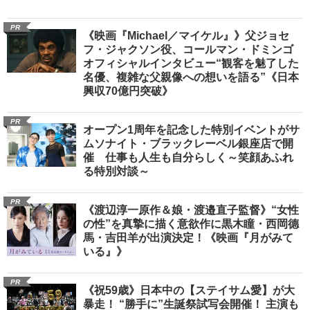
PR
《映画『Michael／マイケル』》父ジョセ
フ・ジャクソン役、コールマン・ドミンゴ
オフィシャルインタビュー“観客を魅了した
名優、複雑な父親像への想いを語る”《日本
興収70億円突破》
PR
オープン1周年を記念した特別イベントがサ
ムソナイト・ブラックレーベル銀座店で開
催 仕事も人生も自分らしく～笑顔あふれ
る特別対談～
PR
《渡辺淳一原作＆娘・渡邉直子監督》“女性
の性”を真摯に描く意欲作に黒木瞳・西岡德
馬・吉田羊が出演決定！《映画『月がみて
いる』》
PR
《祝59歳》日本中の【ステイサム愛】が大
暴走！ “勝手に”生誕祭試写会開催！ 主演も