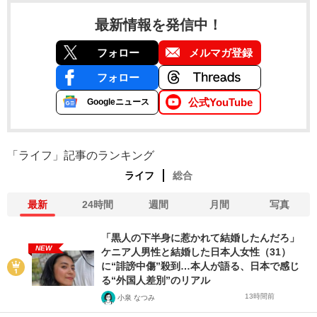
最新情報を発信中！
フォロー
メルマガ登録
フォロー
公式YouTube
Googleニュース
「ライフ」記事のランキング
ライフ
総合
最新
24時間
週間
月間
写真
「黒人の下半身に惹かれて結婚したんだろ」
NEW
ケニア人男性と結婚した日本人女性（31）
に“誹謗中傷”殺到…本人が語る、日本で感じ
る“外国人差別”のリアル
13時間前
小泉 なつみ