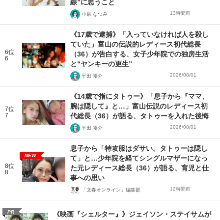
線”に思うこと
13時間前
小泉 なつみ
《17歳で逮捕》「入っていなければ人を殺し
ていた」富山の伝説的レディース初代総長
6位
（36）が告白する、女子少年院での独房生活
6
と“ヤンキーの更生”
2026/08/01
平田 裕介
《14歳で指にタトゥー》「息子から『ママ、
腕は隠して』と…」富山伝説のレディース初
7位
7
代総長（36）が語る、タトゥーを入れた後悔
2026/08/01
平田 裕介
息子から「特攻服はダサい。タトゥーは隠し
NEW
て」と…少年院を経てシングルマザーになっ
8位
た元レディース総長（36）が語る、育児と仕
8
事への思い
12時間前
「文春オンライン」編集部
PR
《映画『シェルター』》ジェイソン・ステイサムが