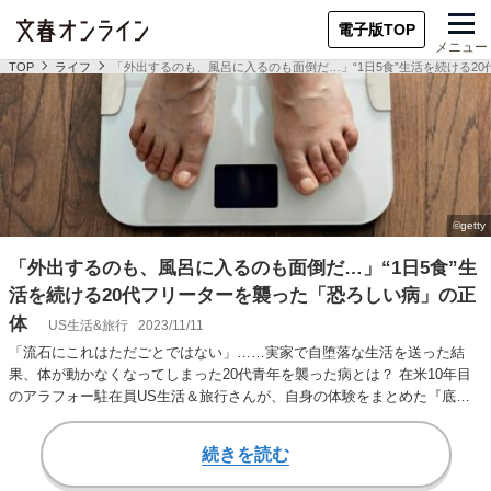
電子版TOP
メニュー
TOP
ライフ
「外出するのも、風呂に入るのも面倒だ…」“1日5食”生活を続ける2
「外出するのも、風呂に入るのも面倒だ…」“1日5食”生
活を続ける20代フリーターを襲った「恐ろしい病」の正
体
US生活&旅行
2023/11/11
「流石にこれはただごとではない」……実家で自堕落な生活を送った結
果、体が動かなくなってしまった20代青年を襲った病とは？ 在米10年目
のアラフォー駐在員US生活＆旅行さんが、自身の体験をまとめた『底辺
駐在員がアメリカ…
続きを読む