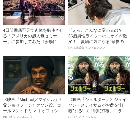
4日間睡眠不足で肉体を酷使させ
「えっ、こんなに変わるの？」
る「アメリカの超人気セミナ
36歳男性ライターのニオイが激
ー」に参加してみた《会場には
変！ 夏場に気になる“頭皮のニ
有名マーベル俳優の姿も》
オイ”や“ベタつき”を解消す
PR（株式会社スヴェンソン）
る、“ウィッグのスペシャリス
ト”が生み出した徹底ケアとは
《映画『Michael／マイケル』》
《映画『シェルター』》ジェイ
父ジョセフ・ジャクソン役、コ
ソン・ステイサムがお盆を“打
ールマン・ドミンゴ オフィシャ
破”する!!《「眠眠打破」コラ
ルインタビュー“観客を魅了した
ボ》
PR（キノフィルムズ）
PR（キノフィルムズ）
名優、複雑な父親像への想いを
語る”《日本興収70億円突破》