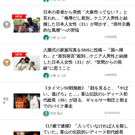
日本の若者から突然「大麻売ってない？」と
NEW
言われ…「侮辱だし差別」ケニア人男性と結
婚した日本人女性（31）が明かす、“排外主義
的な風潮”への苦悩
15時間前
小泉 なつみ
入園式の家族写真をSNSに投稿→「国へ帰
NEW
れ」と“差別発言”殺到…ケニア人男性と結婚
した日本人女性（31）が、“世間からの視
線”に思うこと
15時間前
小泉 なつみ
《タイマン50戦無敗》「顔を見ると、『やば
い。逃げろ』と…」富山伝説のレディース初
4位
代総長（36）が語る、ギャルサー制圧と朝ま
4
でのバイク暴走
2026/08/01
平田 裕介
《17歳で逮捕》「入っていなければ人を殺し
ていた」富山の伝説的レディース初代総長