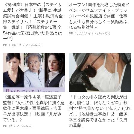
《祝59歳》日本中の【ステイサ
オープン1周年を記念した特別イ
ム愛】が大暴走！ “勝手に”生誕
ベントがサムソナイト・ブラッ
祭試写会開催！ 主演も助演も全
クレーベル銀座店で開催 仕事
部ステイサム！「ステサミー
も人生も自分らしく～笑顔あふ
賞」爆誕！【応募総数941票 全
れる特別対談～
54作品の栄冠に輝いた作品とは
PR（サムソナイト・ジャパン）
ー!?】
PR（（株）キノフィルムズ）
《渡辺淳一原作＆娘・渡邉直子
「トヨタの非を認める判決が出
監督》“女性の性”を真摯に描く意
る可能性は、限りなくゼロ」裁
欲作に黒木瞳・西岡德馬・吉田
判で“勝ち目がない”と伝えたけれ
羊が出演決定！《映画『月がみ
ど…《池袋暴走事故》父・飯塚
ている』》
幸三を説得できなかった「長男
の葛藤」
PR（キノフィルムズ）