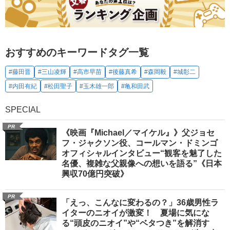
おすすめのキーワードタグ一覧
#藤田晋
#三山凌輝
#高市早苗
#後藤真希
#森岡毅
#城彰二
#内田有紀
#松田聖子
#玉木雄一郎
#亀和田武
SPECIAL
PR
《映画『Michael／マイケル』》父ジョセ
フ・ジャクソン役、コールマン・ドミンゴ
オフィシャルインタビュー“観客を魅了した
名優、複雑な父親像への想いを語る”《日本
興収70億円突破》
PR
「えっ、こんなに変わるの？」36歳男性ラ
イターのニオイが激変！ 夏場に気にな
る“頭皮のニオイ”や“ベタつき”を解消す