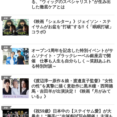
る、“ウィッグのスペシャリスト”が生み出
した徹底ケアとは
PR
《映画『シェルター』》ジェイソン・ステ
イサムがお盆を“打破”する!!《「眠眠打破」
コラボ》
PR
オープン1周年を記念した特別イベントがサ
ムソナイト・ブラックレーベル銀座店で開
催 仕事も人生も自分らしく～笑顔あふれ
る特別対談～
PR
《渡辺淳一原作＆娘・渡邉直子監督》“女性
の性”を真摯に描く意欲作に黒木瞳・西岡德
馬・吉田羊が出演決定！《映画『月がみて
いる』》
PR
《祝59歳》日本中の【ステイサム愛】が大
暴走！ “勝手に”生誕祭試写会開催！ 主演も