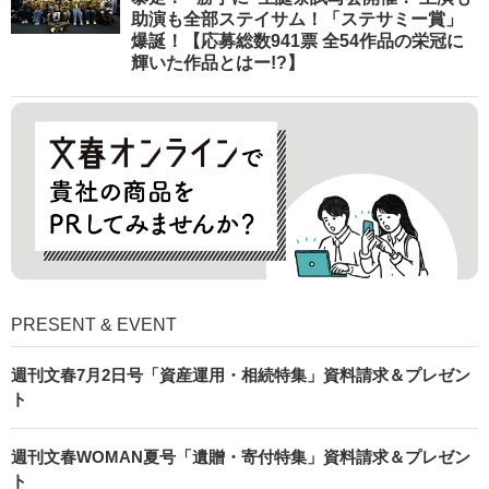
助演も全部ステイサム！「ステサミー賞」
爆誕！【応募総数941票 全54作品の栄冠に
輝いた作品とはー!?】
PRESENT & EVENT
週刊文春7月2日号「資産運用・相続特集」資料請求＆プレゼン
ト
週刊文春WOMAN夏号「遺贈・寄付特集」資料請求＆プレゼン
ト