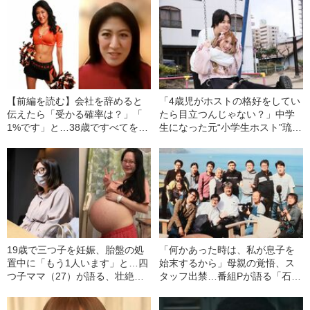
【前編を読む】会社を辞めると
「4歳児がホストの格好をしてい
伝えたら「受かる確率は？」「
たら目立つんじゃない？」中学
1%です」と…38歳ですべてを捨
生になった元“小学生ホスト”琉ち
て渡米、42歳・元サラリーマン
ゃろくん（13）が語る、金髪で
が米国NFLでチアリーダーにな
キラキラしていた幼少期
ったワケ
19歳で三つ子を妊娠、胎盤の処
「何かあった時は、私が息子を
置中に「もう1人います」と…四
始末するから」母親の覚悟、ス
つ子ママ（27）が語る、壮絶す
タッフ出禁…番組Pが語る「石田
ぎた出産までの道のり
さんチ」の撮影秘話