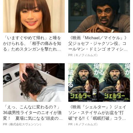
「いますぐやめて帰れ」と唾を
《映画『Michael／マイケル』》
かけられる、「相手の痛みを知
父ジョセフ・ジャクソン役、コ
る」ためスタンガンを撃たれ痛
ールマン・ドミンゴ オフィシャ
がるとクビ… 専業主婦だった
ルインタビュー“観客を魅了した
PR（キノフィルムズ）
高卒シングルマザーがロサンゼ
名優、複雑な父親像への想いを
ルスでポリスになったワケ
語る”《日本興収70億円突破》
「えっ、こんなに変わるの？」
《映画『シェルター』》ジェイ
36歳男性ライターのニオイが激
ソン・ステイサムがお盆を“打
変！ 夏場に気になる“頭皮のニ
破”する!!《「眠眠打破」コラ
オイ”や“ベタつき”を解消す
ボ》
PR（株式会社スヴェンソン）
PR（キノフィルムズ）
る、“ウィッグのスペシャリス