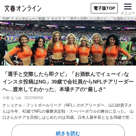
電子版TOP
メニュー
TOP
インタビュー／対談
ライフ
「選手と交際したら即クビ」「お酒飲んでイェ
「選手と交際したら即クビ」「お酒飲んでイェーイ♪な
インスタ投稿はNG」39歳で会社員からNFLチアリーダー
へ…渡米してわかった、本場チアの“厳しさ”
小泉 なつみ
2022/04/10
ナショナル・フットボールリーグ（NFL）のチアリーダー、山口紗貴子さ
んは今年、42歳でNFLの優勝決定戦・スーパーボウルの舞台に立った。 山
口さんがチアを目指しはじめたのは35歳。日本人最年長となる39歳で世界
最高…
続きを読む