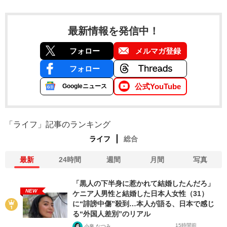
最新情報を発信中！
フォロー
メルマガ登録
フォロー
公式YouTube
Googleニュース
「ライフ」記事のランキング
ライフ
総合
最新
24時間
週間
月間
写真
「黒人の下半身に惹かれて結婚したんだろ」
NEW
ケニア人男性と結婚した日本人女性（31）
に“誹謗中傷”殺到…本人が語る、日本で感じ
る“外国人差別”のリアル
15時間前
小泉 なつみ