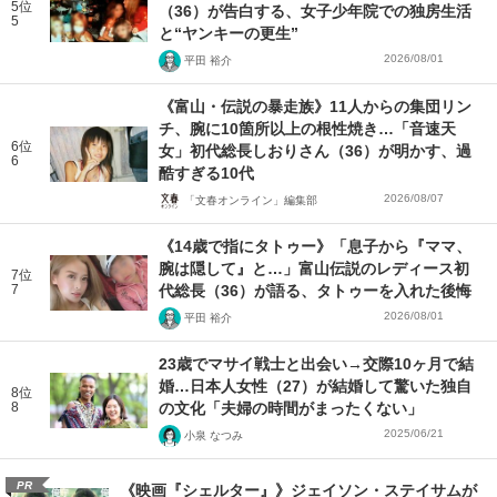
5位
（36）が告白する、女子少年院での独房生活
5
と“ヤンキーの更生”
2026/08/01
平田 裕介
《富山・伝説の暴走族》11人からの集団リン
チ、腕に10箇所以上の根性焼き…「音速天
6位
女」初代総長しおりさん（36）が明かす、過
6
酷すぎる10代
2026/08/07
「文春オンライン」編集部
《14歳で指にタトゥー》「息子から『ママ、
腕は隠して』と…」富山伝説のレディース初
7位
7
代総長（36）が語る、タトゥーを入れた後悔
2026/08/01
平田 裕介
23歳でマサイ戦士と出会い→交際10ヶ月で結
婚…日本人女性（27）が結婚して驚いた独自
8位
8
の文化「夫婦の時間がまったくない」
2025/06/21
小泉 なつみ
PR
《映画『シェルター』》ジェイソン・ステイサムが