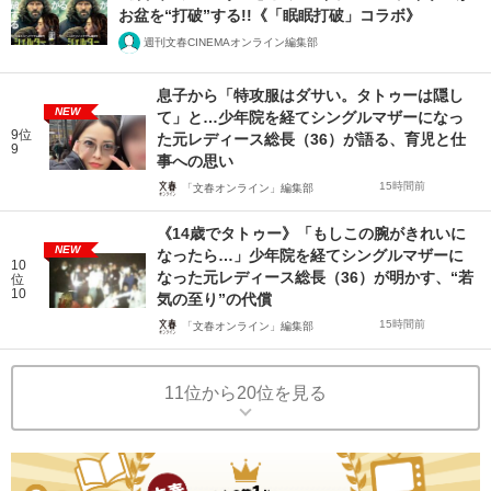
お盆を“打破”する!!《「眠眠打破」コラボ》
週刊文春CINEMAオンライン編集部
息子から「特攻服はダサい。タトゥーは隠し
NEW
て」と…少年院を経てシングルマザーになっ
9位
た元レディース総長（36）が語る、育児と仕
9
事への思い
15時間前
「文春オンライン」編集部
《14歳でタトゥー》「もしこの腕がきれいに
NEW
なったら…」少年院を経てシングルマザーに
10
なった元レディース総長（36）が明かす、“若
位
10
気の至り”の代償
15時間前
「文春オンライン」編集部
11位から20位を見る