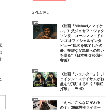
SPECIAL
PR
《映画『Michael／マイケ
ル』》父ジョセフ・ジャク
ソン役、コールマン・ドミ
ンゴ オフィシャルインタ
私
ビュー“観客を魅了した名
優、複雑な父親像への想い
は
を語る”《日本興収70億円
す
突破》
PR
《映画『シェルター』》ジ
と
ェイソン・ステイサムがお
盆を“打破”する!!《「眠眠
打破」コラボ》
PR
「えっ、こんなに変わる
の？」36歳男性ライター