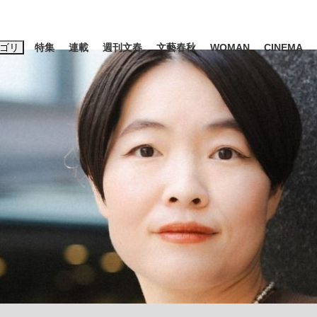
ゴリ
特集
連載
週刊文春
文藝春秋
WOMAN
CINEMA
キーワード入力
ス
エンタメ
ライフ
ビジネス
ーワードタグ一覧
山凌輝
#高市早苗
#後藤真希
#森岡毅
#城彰二
#内田有紀
観る将棋、読
#亀和田武
て明かした日本代表監督に...
「最悪の空気のまま解散」W