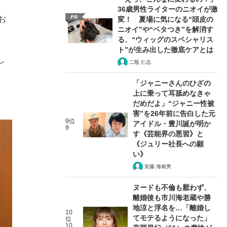
36歳男性ライターのニオイが激
PR
お
変！ 夏場に気になる“頭皮の
ニオイ”や“ベタつき”を解消す
る、“ウィッグのスペシャリス
ト”が生み出した徹底ケアとは
し
二瓶 仁志
「ジャニーさんのひざの
上に乗って耳舐めなきゃ
だめだよ」“ジャニー性被
害”を26年前に告白した元
9位
アイドル・豊川誕が明か
9
す《芸能界の悪習》と
《ジュリー社長への願
い》
安藤 海南男
ヌードも不倫も厭わず、
離婚後も市川海老蔵や勝
地涼と浮名を…「離婚し
10
てモテるようになった」
位
10