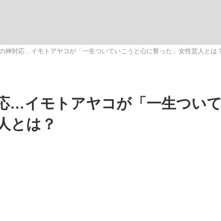
いまさら聞け
の神対応…イモトアヤコが「一生ついていこうと心に誓った」女性芸人とは
手が証言した“NPB聞...
「クマが悪者扱いされているの
応…イモトアヤコが「一生つい
人とは？
もっと見る
カー日本代表・森保一監督...