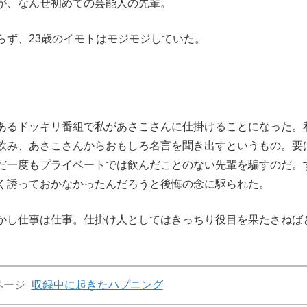
が、なんせ初めての芸能人の先輩。
ず、23歳のイモトはモジモジしていた。
あるドッキリ番組で私があさこさんに仕掛けることになった。
飲み、あさこさんからおもしろ名言を聞き出すというもの。要
だ一度もプライベートでは飲んだことのない先輩を騙すのだ。
く誘っておかなかったんだろうと後悔の念に駆られた。
かし仕事は仕事。仕掛け人としてはきっちり役目を果たさねば
ページ
収録中に起きたハプニング