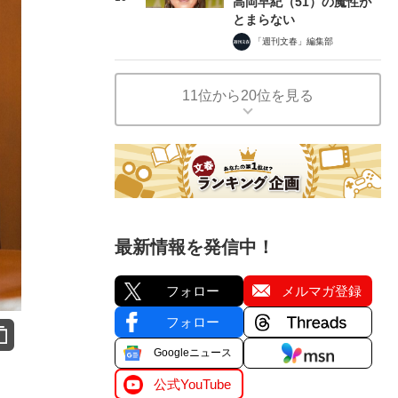
高岡早紀（51）の魔性が
とまらない
「週刊文春」編集部
11位から20位を見る
最新情報を発信中！
フォロー
メルマガ登録
フォロー
Googleニュース
公式YouTube