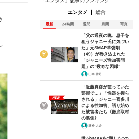
「エンタメ」記事のランキング
エンタメ
総合
さ
最新
24時間
週間
月間
写真
「父の通夜の晩、息子を
狙うジャニー氏に気づい
し
た」元SMAP草彅剛
（49）が巻き込まれた
「ジャニーズ性加害問
題」の“数奇な因縁”
山本 雲丹
「近藤真彦が使っていた
部屋で…」「性器を握ら
NEW
される」ジャニー喜多川
による性加害、語り始め
た被害者たち《徹底取材
の裏側》
髙橋 大介
誰がSMAPを“殺した”の