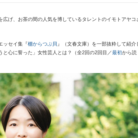
もっと見る
を広げ、お茶の間の人気を博しているタレントのイモトアヤコ
エッセイ集『
棚からつぶ貝
』（文春文庫）を一部抜粋して紹介
うと心に誓った」女性芸人とは？（全2回の2回目／
最初
から読