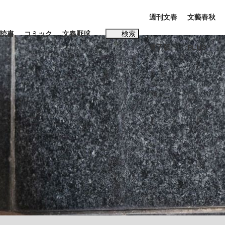
週刊文春
文藝春秋
読書
コミック
文春野球
検索
電子版
PLUS
インタビュー
読書
#松田聖子
む将棋
BC日本代表“敗戦”の真実 選手が明かす...