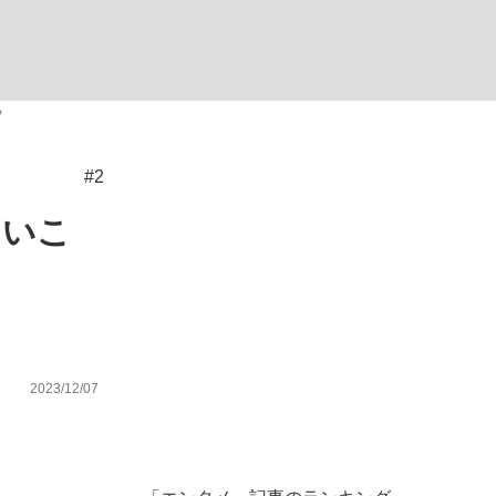
ない資産運用のすべて
？
#2
が悲しい」『北の国から』倉本聰氏（91...
ていこ
2023/12/07