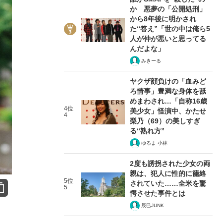
か 悪夢の「公開処刑」
から8年後に明かされ
た“答え”「世の中は俺ら5
人が仲が悪いと思ってる
んだよな」
みきーる
ヤクザ顔負けの「血みど
ろ情事」豊満な身体を舐
めまわされ…「自称16歳
4位
美少女」怪演中、かたせ
4
梨乃（69）の美しすぎ
る“熟れ方”
ゆるま 小林
2度も誘拐された少女の両
親は、犯人に性的に籠絡
5位
されていた……全米を驚
5
愕させた事件とは
辰巳JUNK