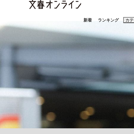
新着
ランキング
カテ
スクープ
ニュー
おすすめのキ
#藤田晋
#三
#玉木雄一郎
「90%は失敗する。でも…」本田圭佑が初め
終戦から81年