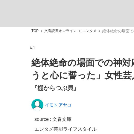
TOP
文春読書オンライン
エンタメ
絶体絶命の場面で
#1
「敗因分析は一切聞かれなかった」侍ジャパン選
キングの誕生を、目撃せよ。
絶体絶命の場面での神対
うと心に誓った」女性芸
『棚からつぶ貝』
the Style
イモト アヤコ
source : 文春文庫
「目標達成できなかったからと言って…」サッ
エンタメ
芸能
ライフスタイル