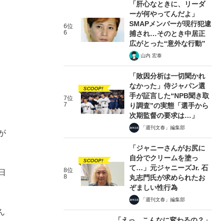
「肝心なときに、リーダ
ーが何やってんだよ」
SMAPメンバーが現行犯逮
6位
6
捕され…そのとき中居正
広がとった“意外な行動”
山内 宏泰
「敗因分析は一切聞かれ
なかった」侍ジャパン選
SCOOP!
手が証言した“NPB聞き取
7位
7
り調査”の実態「選手から
次期監督の要求は…」
「週刊文春」編集部
が
「ジャニーさんがお尻に
自分でクリームを塗っ
SCOOP!
て…」元ジャニーズJr. 石
8位
日
8
丸志門氏が求められたお
ぞましい性行為
「週刊文春」編集部
ん
「えっ、こんなに変わるの？」