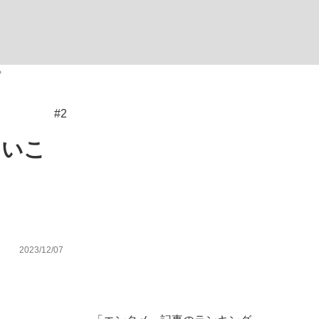
ない資産運用のすべて
？
#2
が悲しい」『北の国から』倉本聰氏（91...
ていこ
2023/12/07