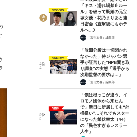
「キス・濡れ場禁止ルー
SCOOP!
ル」を破って既婚の元宝
塚女優・花乃まりあと連
日密会《直撃後にもホテ
の
ルへ…》
と
「週刊文春」編集部
「敗因分析は一切聞かれ
なかった」侍ジャパン選
SCOOP!
さ
手が証言した“NPB聞き取
4位
ラ
4
り調査”の実態「選手から
次期監督の要求は…」
「週刊文春」編集部
「僕は根っこが違う。イ
ロモノ団体から来たん
で」新日に所属しても“外
NEW
様扱い”…それでもスター
5位
5
になった飯伏幸太（44）
の「異色すぎるレスラー
人生」