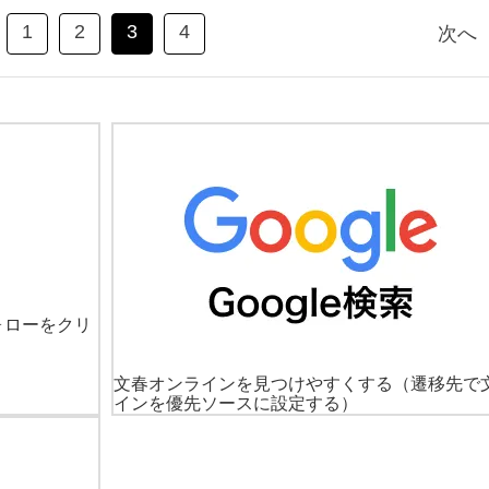
1
2
3
4
次へ
ォローをクリ
文春オンラインを見つけやすくする
（遷移先で
インを優先ソースに設定する）