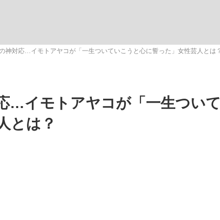
いまさら聞け
の神対応…イモトアヤコが「一生ついていこうと心に誓った」女性芸人とは
手が証言した“NPB聞...
「クマが悪者扱いされているの
応…イモトアヤコが「一生つい
人とは？
もっと見る
カー日本代表・森保一監督...