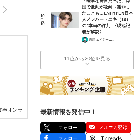
「軽率な発言だった」韓
国で批判が殺到→謝罪し
たことも…ENHYPEN日本
10
人メンバー・ニキ（19）
位
10
の“本当の評判”〈現地記
者が解説〉
吉崎 エイジーニョ
11位から20位を見る
文春オンラ
最新情報を発信中！
フォロー
メルマガ登録
フォロー