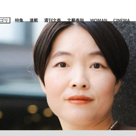
ゴリ
特集
連載
週刊文春
文藝春秋
WOMAN
CINEMA
キーワード入力
ス
エンタメ
ライフ
ビジネス
ーワードタグ一覧
山凌輝
#高市早苗
#後藤真希
#森岡毅
#城彰二
#内田有紀
観る将棋、読
#亀和田武
て明かした日本代表監督に...
「最悪の空気のまま解散」W