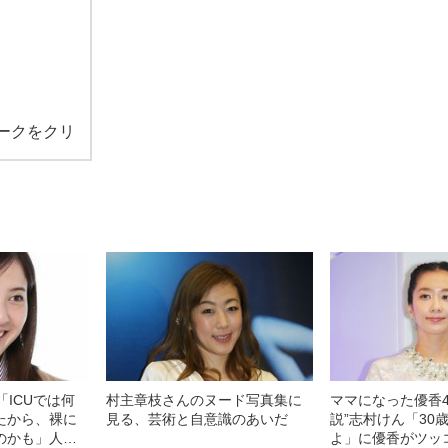
ークをクリ
「ICUでは何
村主章枝さんのヌード写真集に
ママになった優香4
たから、裸に
見る、芸術と自意識のあいだ
説”志村けん「30
のかも」人生
よ」に優香がツッ