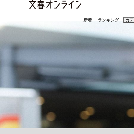
新着
ランキング
カテ
スクープ
ニュー
おすすめのキ
#藤田晋
#三
#玉木雄一郎
「90%は失敗する。でも…」本田圭佑が初め
終戦から81年