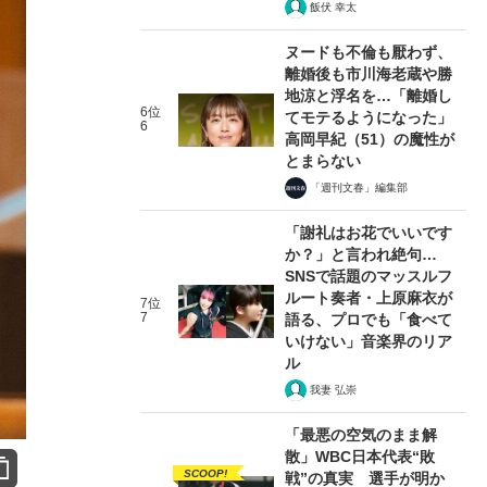
飯伏 幸太
ヌードも不倫も厭わず、
離婚後も市川海老蔵や勝
地涼と浮名を…「離婚し
6位
てモテるようになった」
6
高岡早紀（51）の魔性が
とまらない
「週刊文春」編集部
「謝礼はお花でいいです
か？」と言われ絶句…
SNSで話題のマッスルフ
ルート奏者・上原麻衣が
7位
7
語る、プロでも「食べて
いけない」音楽界のリア
ル
我妻 弘崇
「最悪の空気のまま解
散」WBC日本代表“敗
SCOOP!
戦”の真実 選手が明か