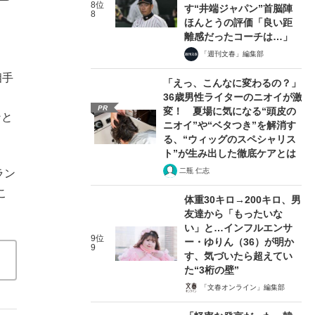
8位
す“井端ジャパン”首脳陣
8
ほんとうの評価「良い距
離感だったコーチは…」
「週刊文春」編集部
相手
「えっ、こんなに変わるの？」
。
36歳男性ライターのニオイが激
PR
変！ 夏場に気になる“頭皮の
ンと
ニオイ”や“ベタつき”を解消す
る、“ウィッグのスペシャリス
ト”が生み出した徹底ケアとは
二瓶 仁志
ラン
こ
体重30キロ→200キロ、男
友達から「もったいな
い」と…インフルエンサ
9位
ー・ゆりん（36）が明か
9
す、気づいたら超えてい
た“3桁の壁”
「文春オンライン」編集部