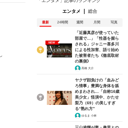
「エンタメ」記事のランキング
エンタメ
総合
最新
24時間
週間
月間
写真
「近藤真彦が使っていた
部屋で…」「性器を握ら
NEW
される」ジャニー喜多川
による性加害、語り始め
し
た被害者たち《徹底取材
の裏側》
髙橋 大介
ヤクザ顔負けの「血みど
ろ情事」豊満な身体を舐
めまわされ…「自称16歳
美少女」怪演中、かたせ
梨乃（69）の美しすぎ
る“熟れ方”
ゆるま 小林
三山凌輝が妻・趣里との