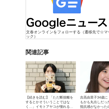
文春オンラインをフォローする
（遷移先で☆マ
ック）
関連記事
【続きを読む】「ただ断捨離を
吉高由里子34歳に
するとかそういうことではな
もかも丸出しだっ
く…」イモトアヤコが憧れる
抵抗感がなかった