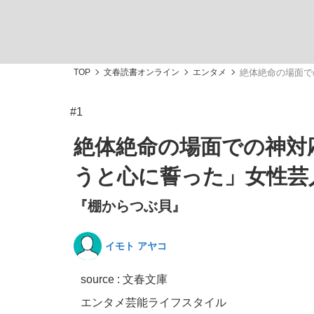
TOP
文春読書オンライン
エンタメ
絶体絶命の場面で
#1
「敗因分析は一切聞かれなかった」侍ジャパン選
キングの誕生を、目撃せよ。
絶体絶命の場面での神対
うと心に誓った」女性芸
『棚からつぶ貝』
the Style
イモト アヤコ
source : 文春文庫
「目標達成できなかったからと言って…」サッ
エンタメ
芸能
ライフスタイル