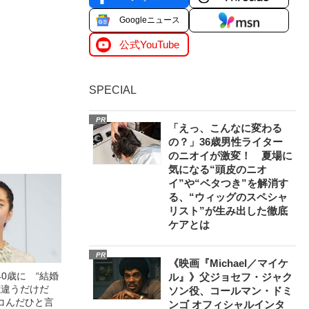
Googleニュース
公式YouTube
SPECIAL
PR
「えっ、こんなに変わる
の？」36歳男性ライター
のニオイが激変！ 夏場に
気になる“頭皮のニオ
イ”や“ベタつき”を解消す
る、“ウィッグのスペシャ
リスト”が生み出した徹底
ケアとは
PR
《映画『Michael／マイケ
0歳に “結婚
ル』》父ジョセフ・ジャク
歳違うだけだ
ソン役、コールマン・ドミ
コんだひと言
ンゴ オフィシャルインタ