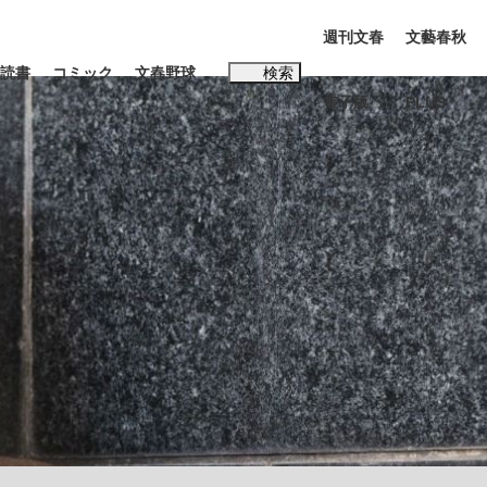
週刊文春
文藝春秋
読書
コミック
文春野球
検索
電子版
PLUS
インタビュー
読書
#松田聖子
む将棋
BC日本代表“敗戦”の真実 選手が明かす...