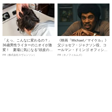
も逮捕を見送った理由
「えっ、こんなに変わるの？」
《映画『Michael／マイケル』》
36歳男性ライターのニオイが激
父ジョセフ・ジャクソン役、コ
変！ 夏場に気になる“頭皮のニ
ールマン・ドミンゴ オフィシャ
オイ”や“ベタつき”を解消す
ルインタビュー“観客を魅了した
PR（株式会社スヴェンソン）
PR（キノフィルムズ）
る、“ウィッグのスペシャリス
名優、複雑な父親像への想いを
ト”が生み出した徹底ケアとは
語る”《日本興収70億円突破》