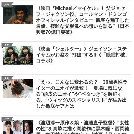
PR
《映画『Michael／マイケル』》父ジョセ
フ・ジャクソン役、コールマン・ドミンゴ
オフィシャルインタビュー“観客を魅了した
名優、複雑な父親像への想いを語る”《日本
興収70億円突破》
PR
《映画『シェルター』》ジェイソン・ステ
イサムがお盆を“打破”する!!《「眠眠打破」
コラボ》
PR
「えっ、こんなに変わるの？」36歳男性ラ
イターのニオイが激変！ 夏場に気にな
る“頭皮のニオイ”や“ベタつき”を解消す
る、“ウィッグのスペシャリスト”が生み出
した徹底ケアとは
PR
《渡辺淳一原作＆娘・渡邉直子監督》“女性
の性”を真摯に描く意欲作に黒木瞳・西岡德