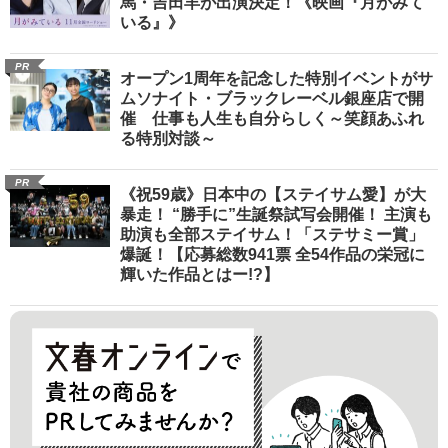
馬・吉田羊が出演決定！《映画『月がみて
いる』》
PR
オープン1周年を記念した特別イベントがサ
ムソナイト・ブラックレーベル銀座店で開
催 仕事も人生も自分らしく～笑顔あふれ
る特別対談～
PR
《祝59歳》日本中の【ステイサム愛】が大
暴走！ “勝手に”生誕祭試写会開催！ 主演も
助演も全部ステイサム！「ステサミー賞」
爆誕！【応募総数941票 全54作品の栄冠に
輝いた作品とはー!?】