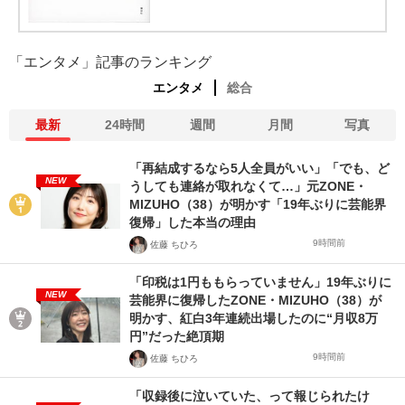
「エンタメ」記事のランキング
エンタメ
総合
最新
24時間
週間
月間
写真
「再結成するなら5人全員がいい」「でも、ど
NEW
うしても連絡が取れなくて…」元ZONE・
MIZUHO（38）が明かす「19年ぶりに芸能界
復帰」した本当の理由
9時間前
佐藤 ちひろ
「印税は1円ももらっていません」19年ぶりに
NEW
芸能界に復帰したZONE・MIZUHO（38）が
明かす、紅白3年連続出場したのに“月収8万
円”だった絶頂期
9時間前
佐藤 ちひろ
「収録後に泣いていた、って報じられたけ