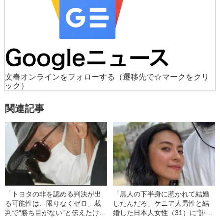
文春オンラインをフォローする
（遷移先で☆マークをクリ
ック）
関連記事
「トヨタの非を認める判決が出
「黒人の下半身に惹かれて結婚
る可能性は、限りなくゼロ」裁
したんだろ」ケニア人男性と結
判で“勝ち目がない”と伝えたけれ
婚した日本人女性（31）に“誹謗