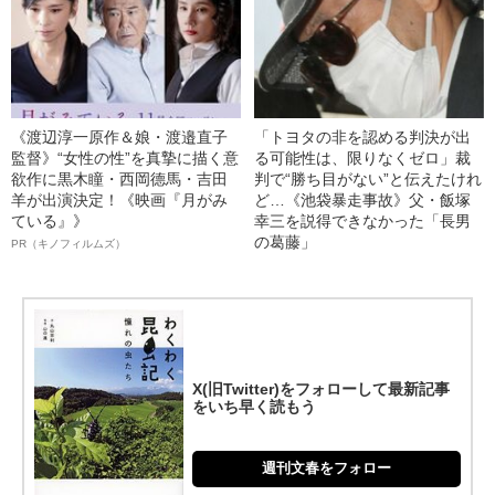
《渡辺淳一原作＆娘・渡邉直子
「トヨタの非を認める判決が出
監督》“女性の性”を真摯に描く意
る可能性は、限りなくゼロ」裁
欲作に黒木瞳・西岡德馬・吉田
判で“勝ち目がない”と伝えたけれ
羊が出演決定！《映画『月がみ
ど…《池袋暴走事故》父・飯塚
ている』》
幸三を説得できなかった「長男
の葛藤」
PR（キノフィルムズ）
X(旧Twitter)をフォローして最新記事
をいち早く読もう
週刊文春をフォロー