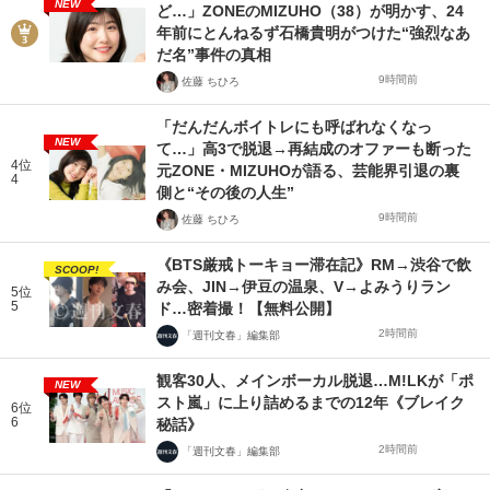
NEW
ど…」ZONEのMIZUHO（38）が明かす、24
年前にとんねるず石橋貴明がつけた“強烈なあ
だ名”事件の真相
9時間前
佐藤 ちひろ
「だんだんボイトレにも呼ばれなくなっ
NEW
て…」高3で脱退→再結成のオファーも断った
4位
元ZONE・MIZUHOが語る、芸能界引退の裏
4
側と“その後の人生”
9時間前
佐藤 ちひろ
《BTS厳戒トーキョー滞在記》RM→渋谷で飲
SCOOP!
み会、JIN→伊豆の温泉、V→よみうりラン
5位
5
ド…密着撮！【無料公開】
2時間前
「週刊文春」編集部
観客30人、メインボーカル脱退…M!LKが「ポ
NEW
スト嵐」に上り詰めるまでの12年《ブレイク
6位
6
秘話》
2時間前
「週刊文春」編集部