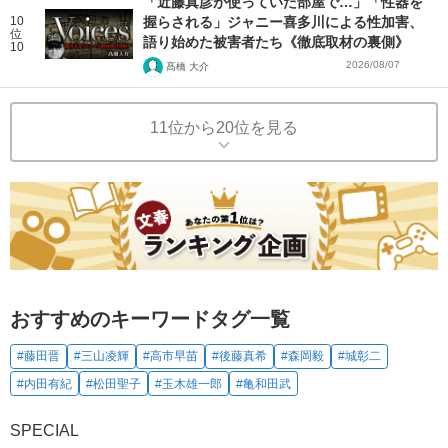
「近藤真彦が使っていた部屋で…」「性器を
10
握らされる」ジャニー喜多川による性加害、
位
語り始めた被害者たち《徹底取材の裏側》
10
2026/08/07
髙橋 大介
11位から20位を見る
おすすめのキーワードタグ一覧
#藤田晋
#三山凌輝
#高市早苗
#後藤真希
#森岡毅
#城彰二
#内田有紀
#松田聖子
#玉木雄一郎
#亀和田武
SPECIAL