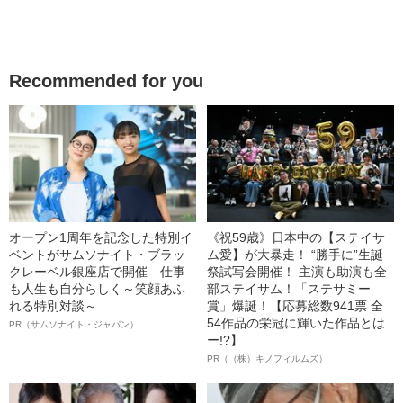
Recommended for you
オープン1周年を記念した特別イ
《祝59歳》日本中の【ステイサ
ベントがサムソナイト・ブラッ
ム愛】が大暴走！ “勝手に”生誕
クレーベル銀座店で開催 仕事
祭試写会開催！ 主演も助演も全
も人生も自分らしく～笑顔あふ
部ステイサム！「ステサミー
れる特別対談～
賞」爆誕！【応募総数941票 全
54作品の栄冠に輝いた作品とは
PR（サムソナイト・ジャパン）
ー!?】
PR（（株）キノフィルムズ）