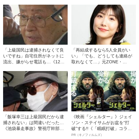
ど…《池袋暴走事故》父・飯塚
中傷”殺到…本人が語る、日本で
幸三を説得できなかった「長男
感じる“外国人差別”のリアル
の葛藤」
「上級国民は逮捕されなくて良
「再結成するなら5人全員がい
いですね」自宅住所がネットに
い」「でも、どうしても連絡が
流出、嫌がらせ電話も…《12人
取れなくて…」元ZONE・
死傷の池袋暴走事故》飯塚幸三
MIZUHO（38）が明かす「19年
の長男が直面した「加害者家族
ぶりに芸能界復帰」した本当の
への暴力」
理由
「飯塚幸三は上級国民だから逮
《映画『シェルター』》ジェイ
捕されない」は間違いだった…
ソン・ステイサムがお盆を“打
《池袋暴走事故》警視庁幹部が
破”する!!《「眠眠打破」コラ
「自民党議員」に呼び出されて
ボ》
PR（キノフィルムズ）