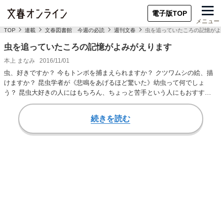
電子版TOP
メニュー
TOP
連載
文春図書館 今週の必読
週刊文春
虫を追っていたころの記憶がよ
虫を追っていたころの記憶がよみがえります
本上 まなみ
2016/11/01
虫、好きですか？ 今もトンボを捕まえられますか？ クツワムシの絵、描
けますか？ 昆虫学者が《悲鳴をあげるほど驚いた》幼虫って何でしょ
う？ 昆虫大好きの人にはもちろん、ちょっと苦手という人にもおすすめ
の一冊です。ふだ…
続きを読む