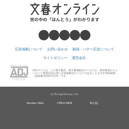
広告掲載について
お問い合わせ
動画・バナー広告について
サイトポリシー
運営会社
ABJマークは、この電子書店・電子書籍配信サービスが、著作権者からコ
ンテンツ使用許諾を得た正規版配信サービスであることを示す登録商標
（登録番号6091713号）です。
(c) Bungeishunju Ltd.
Number Web
CREA WEB
本の話