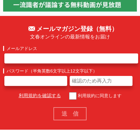
メールマガジン登録（無料）
文春オンラインの最新情報をお届け
メールアドレス
パスワード（半角英数6文字以上12文字以下）
利用規約を確認する
利用規約に同意します