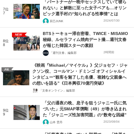
「パートナーが一晩中セックスしていて寝ら
れない」と解散に至った女子ペアも…オリン
7位
7
ピック選手村の“知られざる性事情”とは
2024/07/30
辰巳JUNK
BTSトーキョー滞在密着、TWICE・MISAMO
NEW
秘録、ルセラフィム焼肉デート撮…週刊文春
8位
8
が報じた韓国スターの素顔
2時間前
「週刊文春」編集部
《映画『Michael／マイケル』》父ジョセフ・ジャ
PR
クソン役、コールマン・ドミンゴ オフィシャルイ
ンタビュー“観客を魅了した名優、複雑な父親像へ
の想いを語る”《日本興収70億円突破》
「文春オンライン」編集部
「父の通夜の晩、息子を狙うジャニー氏に気
づいた」元SMAP草彅剛（49）が巻き込まれ
9位
9
た「ジャニーズ性加害問題」の“数奇な因縁”
2023/08/04
山本 雲丹