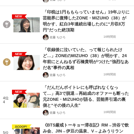
「印税は1円ももらっていません」19年ぶりに
NEW
芸能界に復帰したZONE・MIZUHO（38）が
明かす、紅白3年連続出場したのに“月収8万
円”だった絶頂期
16時間前
佐藤 ちひろ
「収録後に泣いていた、って報じられたけ
NEW
ど…」ZONEのMIZUHO（38）が明かす、24
年前にとんねるず石橋貴明がつけた“強烈なあ
だ名”事件の真相
16時間前
佐藤 ちひろ
「だんだんボイトレにも呼ばれなくなっ
NEW
て…」高3で脱退→再結成のオファーも断った
4位
元ZONE・MIZUHOが語る、芸能界引退の裏
4
側と“その後の人生”
16時間前
佐藤 ちひろ
《BTS厳戒トーキョー滞在記》RM→渋谷で飲
SCOOP!
み会、JIN→伊豆の温泉、V→よみうりラン
5位