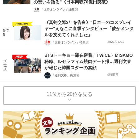
の想いを語る”《日本興収70億円突破》
「文春オンライン」編集部
《真剣交際2年を告白》“日本一のコスプレイ
SCOOP!
ヤー”えなこに直撃インタビュー「彼がメンタ
9位
9
ルを支えてくれました」
2021/07/01
「文春オンライン」特集班
BTSトーキョー滞在密着、TWICE・MISAMO
NEW
10
秘録、ルセラフィム焼肉デート撮…週刊文春
位
が報じた韓国スターの素顔
10
9時間前
「週刊文春」編集部
11位から20位を見る