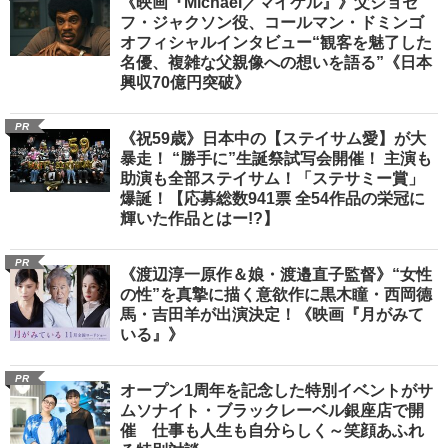
《映画『Michael／マイケル』》父ジョセ
フ・ジャクソン役、コールマン・ドミンゴ
オフィシャルインタビュー“観客を魅了した
名優、複雑な父親像への想いを語る”《日本
興収70億円突破》
PR
《祝59歳》日本中の【ステイサム愛】が大
暴走！ “勝手に”生誕祭試写会開催！ 主演も
助演も全部ステイサム！「ステサミー賞」
爆誕！【応募総数941票 全54作品の栄冠に
輝いた作品とはー!?】
PR
《渡辺淳一原作＆娘・渡邉直子監督》“女性
の性”を真摯に描く意欲作に黒木瞳・西岡德
馬・吉田羊が出演決定！《映画『月がみて
いる』》
PR
オープン1周年を記念した特別イベントがサ
ムソナイト・ブラックレーベル銀座店で開
催 仕事も人生も自分らしく～笑顔あふれ