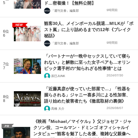
5
ド…密着撮！【無料公開】
9時間前
「週刊文春」編集部
観客30人、メインボーカル脱退…M!LKが「ポ
NEW
スト嵐」に上り詰めるまでの12年《ブレイク
6位
6
秘話》
9時間前
「週刊文春」編集部
「パートナーが一晩中セックスしていて寝ら
れない」と解散に至った女子ペアも…オリン
7位
7
ピック選手村の“知られざる性事情”とは
2024/07/30
辰巳JUNK
「近藤真彦が使っていた部屋で…」「性器を
握らされる」ジャニー喜多川による性加害、
8位
8
語り始めた被害者たち《徹底取材の裏側》
2026/08/07
髙橋 大介
《映画『Michael／マイケル』》父ジョセフ・ジャ
PR
クソン役、コールマン・ドミンゴ オフィシャルイ
ンタビュー“観客を魅了した名優、複雑な父親像へ