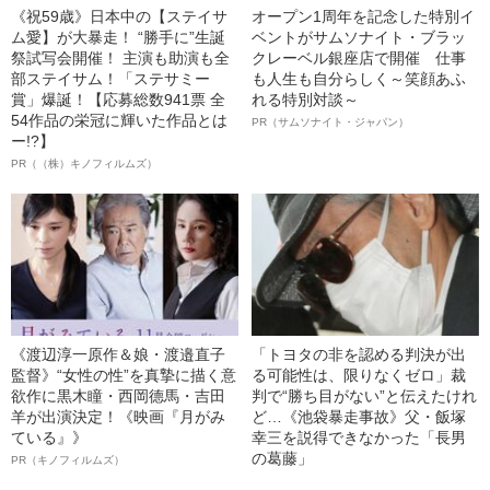
《祝59歳》日本中の【ステイサ
オープン1周年を記念した特別イ
ム愛】が大暴走！ “勝手に”生誕
ベントがサムソナイト・ブラッ
祭試写会開催！ 主演も助演も全
クレーベル銀座店で開催 仕事
部ステイサム！「ステサミー
も人生も自分らしく～笑顔あふ
賞」爆誕！【応募総数941票 全
れる特別対談～
54作品の栄冠に輝いた作品とは
PR（サムソナイト・ジャパン）
ー!?】
PR（（株）キノフィルムズ）
《渡辺淳一原作＆娘・渡邉直子
「トヨタの非を認める判決が出
監督》“女性の性”を真摯に描く意
る可能性は、限りなくゼロ」裁
欲作に黒木瞳・西岡德馬・吉田
判で“勝ち目がない”と伝えたけれ
羊が出演決定！《映画『月がみ
ど…《池袋暴走事故》父・飯塚
ている』》
幸三を説得できなかった「長男
の葛藤」
PR（キノフィルムズ）