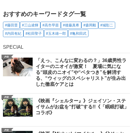
おすすめのキーワードタグ一覧
#藤田晋
#三山凌輝
#高市早苗
#後藤真希
#森岡毅
#城彰二
#内田有紀
#松田聖子
#玉木雄一郎
#亀和田武
SPECIAL
PR
「えっ、こんなに変わるの？」36歳男性ラ
イターのニオイが激変！ 夏場に気にな
る“頭皮のニオイ”や“ベタつき”を解消す
る、“ウィッグのスペシャリスト”が生み出
した徹底ケアとは
PR
《映画『シェルター』》ジェイソン・ステ
イサムがお盆を“打破”する!!《「眠眠打破」
コラボ》
PR