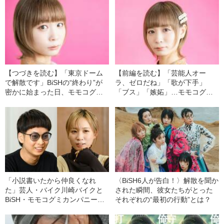
【つづきを読む】「東京ドーム
【前編を読む】「芸能人オー
で解散です」BiSHの“終わり”が
ラ、ゼロだね」「歌が下手」
密かに始まった日、モモコグミ
「ブス」「嫉妬」…モモコグミ
カンパニーが「よかった」と思
カンパニーが明かす、"嫌な言
った理由
葉”や“負の感情”への向き合い方
「小説書いたから仲良くなれ
〈BiSH6人が告白！〉解散を聞か
た」芸人・バイク川崎バイクと
された瞬間、彼女たちがとった
BiSH・モモコグミカンパニーが
それぞれの“最初の行動”とは？
語る「物語の作り方」