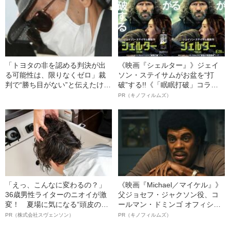
「トヨタの非を認める判決が出
《映画『シェルター』》ジェイ
る可能性は、限りなくゼロ」裁
ソン・ステイサムがお盆を“打
判で“勝ち目がない”と伝えたけれ
破”する!!《「眠眠打破」コラ
ど…《池袋暴走事故》父・飯塚
ボ》
PR（キノフィルムズ）
幸三を説得できなかった「長男
の葛藤」
「えっ、こんなに変わるの？」
《映画『Michael／マイケル』》
36歳男性ライターのニオイが激
父ジョセフ・ジャクソン役、コ
変！ 夏場に気になる“頭皮のニ
ールマン・ドミンゴ オフィシャ
オイ”や“ベタつき”を解消す
ルインタビュー“観客を魅了した
PR（株式会社スヴェンソン）
PR（キノフィルムズ）
る、“ウィッグのスペシャリス
名優、複雑な父親像への想いを