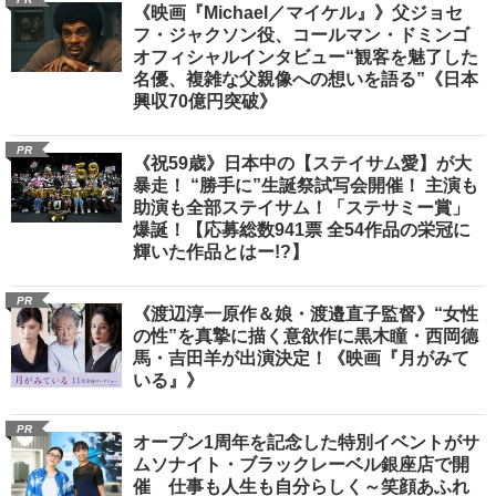
《映画『Michael／マイケル』》父ジョセ
フ・ジャクソン役、コールマン・ドミンゴ
オフィシャルインタビュー“観客を魅了した
名優、複雑な父親像への想いを語る”《日本
興収70億円突破》
PR
《祝59歳》日本中の【ステイサム愛】が大
暴走！ “勝手に”生誕祭試写会開催！ 主演も
助演も全部ステイサム！「ステサミー賞」
爆誕！【応募総数941票 全54作品の栄冠に
輝いた作品とはー!?】
PR
《渡辺淳一原作＆娘・渡邉直子監督》“女性
の性”を真摯に描く意欲作に黒木瞳・西岡德
馬・吉田羊が出演決定！《映画『月がみて
いる』》
PR
オープン1周年を記念した特別イベントがサ
ムソナイト・ブラックレーベル銀座店で開
催 仕事も人生も自分らしく～笑顔あふれ