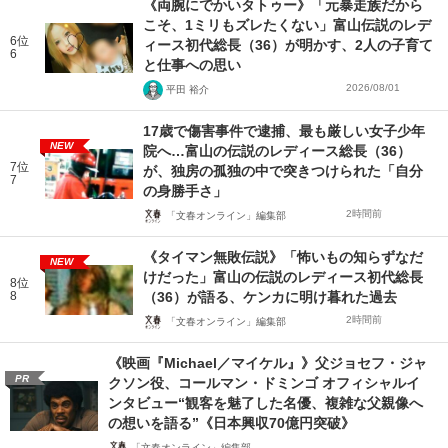
《両腕にでかいタトゥー》「元暴走族だから
こそ、1ミリもズレたくない」富山伝説のレデ
6位
ィース初代総長（36）が明かす、2人の子育て
6
と仕事への思い
2026/08/01
平田 裕介
17歳で傷害事件で逮捕、最も厳しい女子少年
NEW
院へ…富山の伝説のレディース総長（36）
7位
が、独房の孤独の中で突きつけられた「自分
7
の身勝手さ」
2時間前
「文春オンライン」編集部
《タイマン無敗伝説》「怖いもの知らずなだ
NEW
けだった」富山の伝説のレディース初代総長
8位
8
（36）が語る、ケンカに明け暮れた過去
2時間前
「文春オンライン」編集部
《映画『Michael／マイケル』》父ジョセフ・ジャ
PR
クソン役、コールマン・ドミンゴ オフィシャルイ
ンタビュー“観客を魅了した名優、複雑な父親像へ
の想いを語る”《日本興収70億円突破》
「文春オンライン」編集部