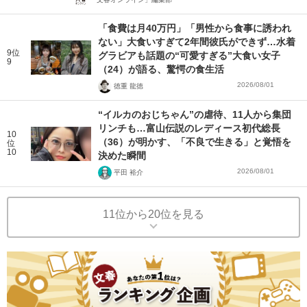
「食費は月40万円」「男性から食事に誘われ
ない」大食いすぎて2年間彼氏ができず…水着
9位
グラビアも話題の“可愛すぎる”大食い女子
9
（24）が語る、驚愕の食生活
2026/08/01
徳重 龍徳
“イルカのおじちゃん”の虐待、11人から集団
リンチも…富山伝説のレディース初代総長
10
（36）が明かす、「不良で生きる」と覚悟を
位
10
決めた瞬間
2026/08/01
平田 裕介
11位から20位を見る