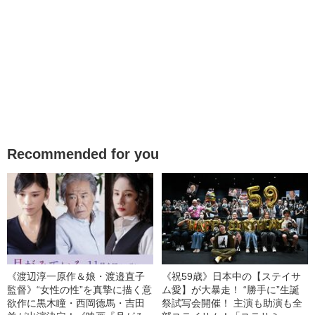
Recommended for you
《渡辺淳一原作＆娘・渡邉直子
《祝59歳》日本中の【ステイサ
監督》“女性の性”を真摯に描く意
ム愛】が大暴走！ “勝手に”生誕
欲作に黒木瞳・西岡德馬・吉田
祭試写会開催！ 主演も助演も全