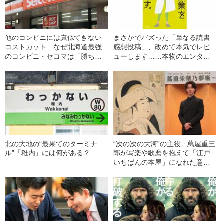
他のコンビニには真似できない
まさかでバズった「単なる読書
コストカット…なぜ北海道最強
感想投稿」、改めて本気でレビ
のコンビニ・セコマは「勝ち続
ューします……本物のエンター
けられる」のか
テインメントには本物の魂が宿
る！
北の大地の“最果てのターミナ
“次の次の大河”の主役・蔦屋重三
ル”「稚内」には何がある？
郎が写楽や歌麿を抱えて「江戸
いちばんの本屋」になれた意外
な理由「風流も文才もないけれ
ど…」