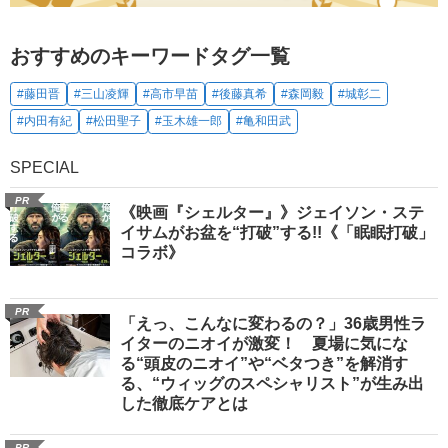
おすすめのキーワードタグ一覧
#藤田晋
#三山凌輝
#高市早苗
#後藤真希
#森岡毅
#城彰二
#内田有紀
#松田聖子
#玉木雄一郎
#亀和田武
SPECIAL
PR
《映画『シェルター』》ジェイソン・ステ
イサムがお盆を“打破”する!!《「眠眠打破」
コラボ》
PR
「えっ、こんなに変わるの？」36歳男性ラ
イターのニオイが激変！ 夏場に気にな
る“頭皮のニオイ”や“ベタつき”を解消す
る、“ウィッグのスペシャリスト”が生み出
した徹底ケアとは
PR