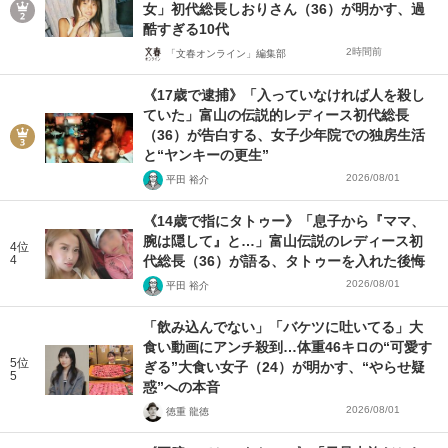
女」初代総長しおりさん（36）が明かす、過
酷すぎる10代
2時間前
「文春オンライン」編集部
《17歳で逮捕》「入っていなければ人を殺し
ていた」富山の伝説的レディース初代総長
（36）が告白する、女子少年院での独房生活
と“ヤンキーの更生”
2026/08/01
平田 裕介
《14歳で指にタトゥー》「息子から『ママ、
腕は隠して』と…」富山伝説のレディース初
4位
4
代総長（36）が語る、タトゥーを入れた後悔
2026/08/01
平田 裕介
「飲み込んでない」「バケツに吐いてる」大
食い動画にアンチ殺到…体重46キロの“可愛す
5位
ぎる”大食い女子（24）が明かす、“やらせ疑
5
惑”への本音
2026/08/01
徳重 龍徳