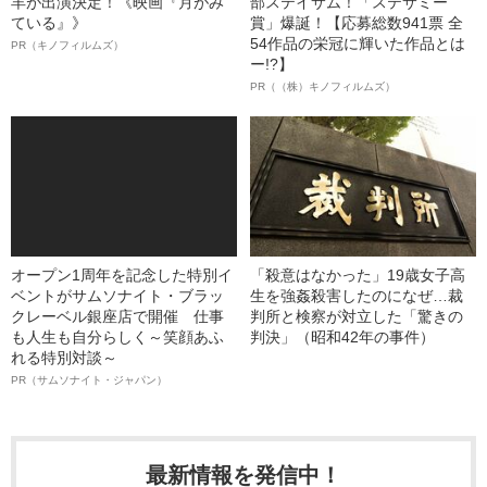
羊が出演決定！《映画『月がみ
部ステイサム！「ステサミー
ている』》
賞」爆誕！【応募総数941票 全
54作品の栄冠に輝いた作品とは
PR（キノフィルムズ）
ー!?】
PR（（株）キノフィルムズ）
オープン1周年を記念した特別イ
「殺意はなかった」19歳女子高
ベントがサムソナイト・ブラッ
生を強姦殺害したのになぜ…裁
クレーベル銀座店で開催 仕事
判所と検察が対立した「驚きの
も人生も自分らしく～笑顔あふ
判決」（昭和42年の事件）
れる特別対談～
PR（サムソナイト・ジャパン）
最新情報を発信中！