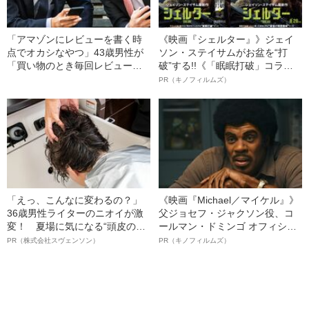
「アマゾンにレビューを書く時
《映画『シェルター』》ジェイ
点でオカシなやつ」43歳男性が
ソン・ステイサムがお盆を“打
「買い物のとき毎回レビューを
破”する!!《「眠眠打破」コラ
見る癖」をやめれたワケ
ボ》
PR（キノフィルムズ）
「えっ、こんなに変わるの？」
《映画『Michael／マイケル』》
36歳男性ライターのニオイが激
父ジョセフ・ジャクソン役、コ
変！ 夏場に気になる“頭皮のニ
ールマン・ドミンゴ オフィシャ
オイ”や“ベタつき”を解消す
ルインタビュー“観客を魅了した
PR（株式会社スヴェンソン）
PR（キノフィルムズ）
る、“ウィッグのスペシャリス
名優、複雑な父親像への想いを
ト”が生み出した徹底ケアとは
語る”《日本興収70億円突破》