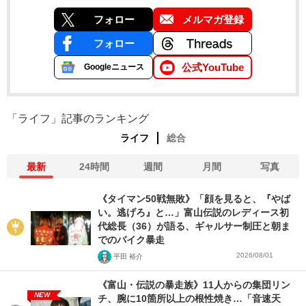
フォロー
メルマガ登録
フォロー
公式YouTube
Googleニュース
「ライフ」記事のランキング
ライフ
総合
最新
24時間
週間
月間
写真
《タイマン50戦無敗》「顔を見ると、『やば
い。逃げろ』と…」富山伝説のレディース初
代総長（36）が語る、ギャルサー制圧と朝ま
でのバイク暴走
2026/08/01
平田 裕介
《富山・伝説の暴走族》11人からの集団リン
NEW
チ、腕に10箇所以上の根性焼き…「音速天